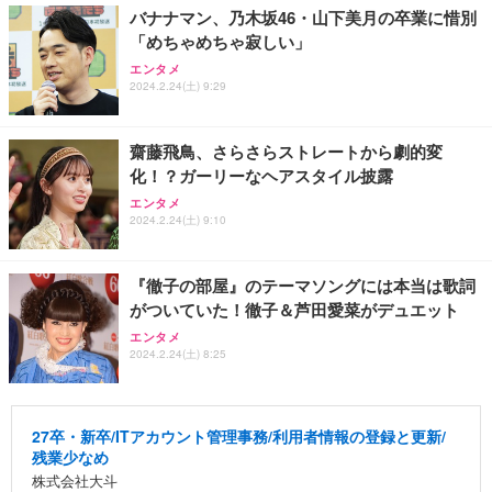
バナナマン、乃木坂46・山下美月の卒業に惜別
「めちゃめちゃ寂しい」
エンタメ
2024.2.24(土) 9:29
齋藤飛鳥、さらさらストレートから劇的変
化！？ガーリーなヘアスタイル披露
エンタメ
2024.2.24(土) 9:10
『徹子の部屋』のテーマソングには本当は歌詞
がついていた！徹子＆芦田愛菜がデュエット
エンタメ
2024.2.24(土) 8:25
27卒・新卒/ITアカウント管理事務/利用者情報の登録と更新/
残業少なめ
株式会社大斗