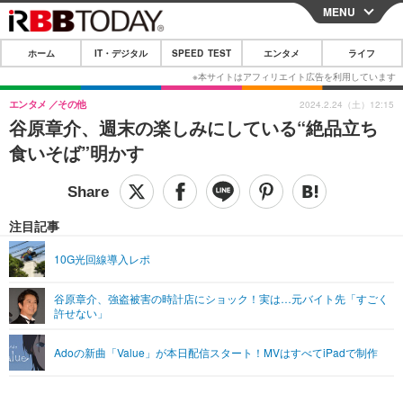
MENU
CLOSE
ホーム
IT・デジタル
SPEED TEST
エンタメ
ライフ
ホーム
IT・デジタル
エンタメ
その他
2024.2.24（土）12:15
谷原章介、週末の楽しみにしている“絶品立ち
IT・デジタルTOP
スマートフォン
SPEED TEST
食いそば”明かす
ネタ
ガジェット・ツール
エンタメ
ショッピング
その他
エンタメTOP
映画・ドラマ
ライフ
注目記事
韓流・K-POP
韓国・芸能
ライフTOP
グルメ
リリース一覧
10G光回線導入レポ
音楽
スポーツ
ペット
ショッピング
プッシュ通知の停止方法
谷原章介、強盗被害の時計店にショック！実は…元バイト先「すごく
許せない」
グラビア
ブログ
その他
ショッピング
その他
Adoの新曲「Value」が本日配信スタート！MVはすべてiPadで制作