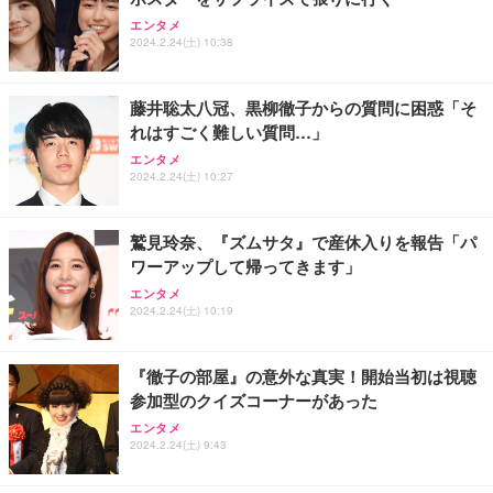
ANDWINT オフィスチェア デスクチェア 肘なし メ
【MiniLED/24.5inch/280Hz/FHD】GRAPHT THE S
アイリスオーヤマ ペットシーツ 超厚型 お徳用 レギ
ッシュ 通気性 ランバーサポート付き 腰サポート ガ
HOOTER Gaming Monitor 24” Essential ゲーミン
エンタメ
ュラー 200枚入【Amazon.co.jp限定】
ス圧無段階昇降 360度回転 キャスター付き コンパク
グモニター QD 24.5インチ 1ms FHD 量子ドット 残
2024.2.24(土) 10:38
ト 幅52×奥行58.5×高さ84～96cm テレワーク 在宅
像低減 (3年保証 | 輝点保証 | 日本メーカー)
￥3,731
￥4,139
￥34,980
勤務 ブラック
藤井聡太八冠、黒柳徹子からの質問に困惑「そ
れはすごく難しい質問…」
エンタメ
2024.2.24(土) 10:27
鷲見玲奈、『ズムサタ』で産休入りを報告「パ
ワーアップして帰ってきます」
エンタメ
2024.2.24(土) 10:19
『徹子の部屋』の意外な真実！開始当初は視聴
参加型のクイズコーナーがあった
エンタメ
2024.2.24(土) 9:43