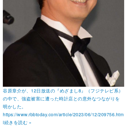
谷原章介が、12日放送の『めざまし8』（フジテレビ系）
の中で、強盗被害に遭った時計店との意外なつながりを
明かした。
https://www.rbbtoday.com/article/2023/06/12/209756.htm
l
続きを読む »