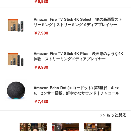
￥6,980
Amazon Fire TV Stick 4K Select | 4Kの高画質スト
リーミング | ストリーミングメディアプレイヤー
￥7,980
Amazon Fire TV Stick 4K Plus | 映画館のような4K
体験 | ストリーミングメディアプレイヤー
￥9,980
Amazon Echo Dot (エコードット) 第5世代 - Alex
a、センサー搭載、鮮やかなサウンド｜チャコール
￥7,480
>> もっと見る
[EdoErgo] オフィスチェア 椅子 テレワーク 疲れな
EIZO ビジネス向けプレミアムモニター | FlexScan
Amazonベーシック ペットシーツ 薄型 レギュラー 1