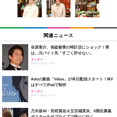
い 跳ね上げ式アームレスト コンパクト 約105度ロッ
EV3240X-WT | 31.5型4K UHD・USB Type-C・ホワ
回使い捨て 無香料 ホワイト 300枚
キング pc 事務椅子 360度回転 座面昇降 強化ナイロ
イト
ン樹脂ベース 通気性メッシュ 在宅ワーク H-WY01
￥3,373
￥5,699
￥105,595
(黒網+黒枠+黒足)
EIZO ビジネス向けプレミアムモニター | FlexScan
SIHOO B100 オフィスチェア／デスクチェア メッシ
Amazonベーシック ペットシーツ 厚型 ワイド 42枚
EV2740X-WT | 27.0型4K UHD・USB Type-C・ホワ
ュチェア 人間工学 疲れない ブラック
x2袋(84枚) ホワイト(吸収面:ライトブルー)
関連ニュース
イト
￥27,999
￥3,234
￥109,572
谷原章介、強盗被害の時計店にショック！実
は…元バイト先「すごく許せない」
Sezlife オフィスチェア デスクチェア 疲れない テレ
【純正品】27"ゲーミングモニター DualSense 充電
ネオ・ルーライフ ネオ・オムツ L 中型犬用 26枚入
エンタメ
ワーク チェア 強化バックレスト 30度ロッキング機
2023.6.12(月) 10:07
フック付き（CFI-ZDM1J）
り 単品
能 人間工学 椅子 腰サポート 90度跳ね上げ式アーム
レスト 3Dヘッドレスト ハンガー付き 高反発クッシ
￥49,979
￥1,800
￥7,680
ョン PCチェア 通気性メッシュ ゲーミング/勉強/事
Adoの新曲「Value」が本日配信スタート！MV
務用 おしゃれ パソコンチェア (ブラック)
はすべてiPadで制作
Sezlife オフィスチェア デスクチェア 疲れない テレ
【整備済み品】Dell E2724HS 27インチ 液晶モニタ
Smart Basic(スマートベーシック) 【Amazon.co.jp
エンタメ
ワーク チェア 強化バックレスト 30度ロッキング機
ー フルHD（1920×1080）VA 非光沢 HDMI/DisplayP
限定】 Smart Basic アイリスオーヤマ ペットシーツ
2024.2.24(土) 11:19
能 人間工学 椅子 腰サポート 90度跳ね上げ式アーム
ort/VGA スピーカー内蔵 高さ調整 スイベル VESA対
超厚型 お徳用 ワイド 100枚入 (x 1) (ケース販売)
レスト 3Dヘッドレスト ハンガー付き 高反発クッシ
応 ComfortView ビジネス向け
￥7,680
￥15,800
￥3,670
ョン PCチェア 通気性メッシュ ゲーミング/勉強/事
乃木坂46・田村真佑＆五百城茉央、6期生募集
務用 おしゃれ パソコンチェア (ホワイト)
ポスターをサプライズで張りに行く