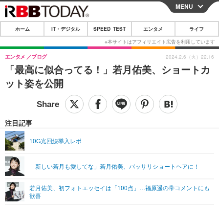
MENU
CLOSE
ホーム
IT・デジタル
SPEED TEST
エンタメ
ライフ
ホーム
IT・デジタル
エンタメ
ブログ
2024.2.6（火）22:16
「最高に似合ってる！」若月佑美、ショートカ
IT・デジタルTOP
スマートフォン
SPEED TEST
ット姿を公開
ネタ
ガジェット・ツール
エンタメ
ショッピング
その他
エンタメTOP
映画・ドラマ
ライフ
注目記事
韓流・K-POP
韓国・芸能
ライフTOP
グルメ
リリース一覧
10G光回線導入レポ
音楽
スポーツ
ペット
ショッピング
プッシュ通知の停止方法
「新しい若月も愛してな」若月佑美、バッサリショートヘアに！
グラビア
ブログ
その他
若月佑美、初フォトエッセイは「100点」…福原遥の帯コメントにも
ショッピング
その他
歓喜