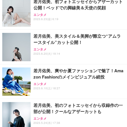
若月佑美、初フォトエッセイからアザーカット
務用 おしゃれ パソコンチェア (ホワイト)
公開！ベッドでの脚線美＆天使の笑顔
ANDWINT オフィスチェア デスクチェア 肘なし メ
【MiniLED/24.5inch/280Hz/FHD】GRAPHT THE S
アイリスオーヤマ ペットシーツ 超厚型 お徳用 レギ
ッシュ 通気性 ランバーサポート付き 腰サポート ガ
HOOTER Gaming Monitor 24” Essential ゲーミン
エンタメ
ュラー 200枚入【Amazon.co.jp限定】
ス圧無段階昇降 360度回転 キャスター付き コンパク
グモニター QD 24.5インチ 1ms FHD 量子ドット 残
2023.6.23(金) 6:19
ト 幅52×奥行58.5×高さ84～96cm テレワーク 在宅
像低減 (3年保証 | 輝点保証 | 日本メーカー)
￥3,731
￥4,139
￥34,980
勤務 ブラック
若月佑美、美スタイル＆美脚が際立つ“アムラ
ースタイル”カット公開！
エンタメ
2023.6.20(火) 19:14
若月佑美、爽やか夏ファッションで魅了！Ama
zon Fashionのメインビジュアル続投
エンタメ
2023.6.10(土) 18:27
若月佑美、初のフォトエッセイから収録作の一
部が公開！クールなアザーカットも
エンタメ
2023.5.24(水) 17:38