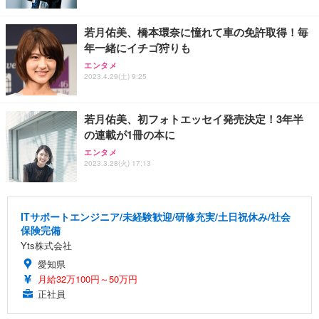
若月佑美、橋本環奈に憧れて車の免許取得！毎
年一緒にイチゴ狩りも
エンタメ
2023.4.29(土) 9:25
若月佑美、初フォトエッセイ発売決定！3年半
の連載が1冊の本に
エンタメ
2023.3.28(火) 17:13
ITサポートエンジニア/未経験歓迎/研修充実/土日祝休み/社会
保険完備
Yts株式会社
愛知県
月給32万100円～50万円
正社員