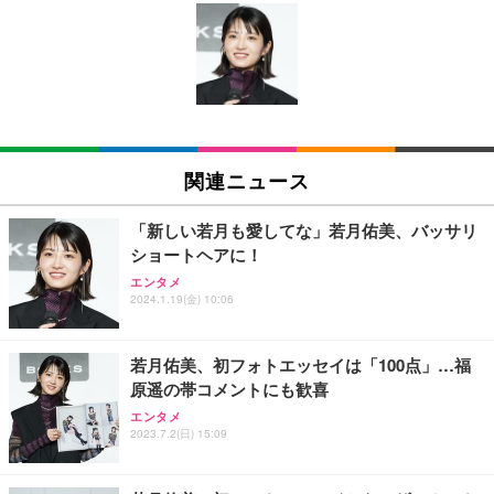
[EdoErgo] オフィスチェア 椅子 テレワーク 疲れな
EIZO ビジネス向けプレミアムモニター | FlexScan
Amazonベーシック ペットシーツ 薄型 レギュラー 1
い 跳ね上げ式アームレスト コンパクト 約105度ロッ
EV3240X-WT | 31.5型4K UHD・USB Type-C・ホワ
回使い捨て 無香料 ホワイト 300枚
キング pc 事務椅子 360度回転 座面昇降 強化ナイロ
イト
ン樹脂ベース 通気性メッシュ 在宅ワーク H-WY01
￥3,373
￥5,699
￥105,595
(黒網+黒枠+黒足)
EIZO ビジネス向けプレミアムモニター | FlexScan
SIHOO B100 オフィスチェア／デスクチェア メッシ
Amazonベーシック ペットシーツ 厚型 ワイド 42枚
EV2740X-WT | 27.0型4K UHD・USB Type-C・ホワ
ュチェア 人間工学 疲れない ブラック
x2袋(84枚) ホワイト(吸収面:ライトブルー)
関連ニュース
イト
￥27,999
￥3,234
￥109,572
「新しい若月も愛してな」若月佑美、バッサリ
ショートヘアに！
Sezlife オフィスチェア デスクチェア 疲れない テレ
【純正品】27"ゲーミングモニター DualSense 充電
ネオ・ルーライフ ネオ・オムツ L 中型犬用 26枚入
エンタメ
ワーク チェア 強化バックレスト 30度ロッキング機
2024.1.19(金) 10:06
フック付き（CFI-ZDM1J）
り 単品
能 人間工学 椅子 腰サポート 90度跳ね上げ式アーム
レスト 3Dヘッドレスト ハンガー付き 高反発クッシ
￥49,979
￥1,800
￥7,680
ョン PCチェア 通気性メッシュ ゲーミング/勉強/事
若月佑美、初フォトエッセイは「100点」…福
務用 おしゃれ パソコンチェア (ブラック)
原遥の帯コメントにも歓喜
Sezlife オフィスチェア デスクチェア 疲れない テレ
【整備済み品】Dell E2724HS 27インチ 液晶モニタ
Smart Basic(スマートベーシック) 【Amazon.co.jp
エンタメ
ワーク チェア 強化バックレスト 30度ロッキング機
ー フルHD（1920×1080）VA 非光沢 HDMI/DisplayP
限定】 Smart Basic アイリスオーヤマ ペットシーツ
2023.7.2(日) 15:09
能 人間工学 椅子 腰サポート 90度跳ね上げ式アーム
ort/VGA スピーカー内蔵 高さ調整 スイベル VESA対
超厚型 お徳用 ワイド 100枚入 (x 1) (ケース販売)
レスト 3Dヘッドレスト ハンガー付き 高反発クッシ
応 ComfortView ビジネス向け
￥7,680
￥15,800
￥3,670
ョン PCチェア 通気性メッシュ ゲーミング/勉強/事