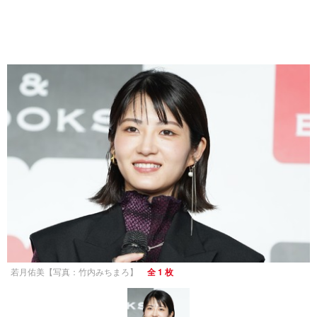
若月佑美【写真：竹内みちまろ】
全 1 枚