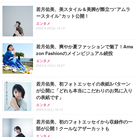
￥7,680
￥15,800
￥3,670
ョン PCチェア 通気性メッシュ ゲーミング/勉強/事
若月佑美、美スタイル＆美脚が際立つ“アムラ
務用 おしゃれ パソコンチェア (ホワイト)
ースタイル”カット公開！
ANDWINT オフィスチェア デスクチェア 肘なし メ
【MiniLED/24.5inch/280Hz/FHD】GRAPHT THE S
アイリスオーヤマ ペットシーツ 超厚型 お徳用 レギ
ッシュ 通気性 ランバーサポート付き 腰サポート ガ
HOOTER Gaming Monitor 24” Essential ゲーミン
エンタメ
ュラー 200枚入【Amazon.co.jp限定】
ス圧無段階昇降 360度回転 キャスター付き コンパク
グモニター QD 24.5インチ 1ms FHD 量子ドット 残
2023.6.20(火) 19:14
ト 幅52×奥行58.5×高さ84～96cm テレワーク 在宅
像低減 (3年保証 | 輝点保証 | 日本メーカー)
￥3,731
￥4,139
￥34,980
勤務 ブラック
若月佑美、爽やか夏ファッションで魅了！Ama
zon Fashionのメインビジュアル続投
エンタメ
2023.6.10(土) 18:27
若月佑美、初フォトエッセイの表紙3パターン
が公開に「どれも本当にこだわりのお気に入り
の表紙です」
エンタメ
2023.6.3(土) 18:12
若月佑美、初のフォトエッセイから収録作の一
部が公開！クールなアザーカットも
エンタメ