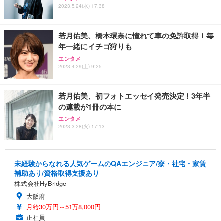
2023.5.24(水) 17:38
若月佑美、橋本環奈に憧れて車の免許取得！毎
年一緒にイチゴ狩りも
エンタメ
2023.4.29(土) 9:25
若月佑美、初フォトエッセイ発売決定！3年半
の連載が1冊の本に
エンタメ
2023.3.28(火) 17:13
未経験からなれる人気ゲームのQAエンジニア/寮・社宅・家賃
補助あり/資格取得支援あり
株式会社HyBridge
大阪府
月給30万円～51万8,000円
正社員