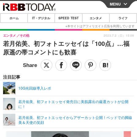
MENU
CLOSE
ホーム
IT・デジタル
SPEED TEST
エンタメ
ライフ
ホーム
IT・デジタル
エンタメ
その他
2023.7.2（日）15:09
若月佑美、初フォトエッセイは「100点」…福
IT・デジタルTOP
スマートフォン
SPEED TEST
原遥の帯コメントにも歓喜
ネタ
ガジェット・ツール
エンタメ
ショッピング
その他
エンタメTOP
映画・ドラマ
ライフ
注目記事
韓流・K-POP
韓国・芸能
ライフTOP
グルメ
リリース一覧
10G光回線導入レポ
音楽
スポーツ
ペット
ショッピング
プッシュ通知の停止方法
若月佑美、初フォトエッセイ発売日に美肌露出の厳選カットが公開
に！
グラビア
ブログ
その他
若月佑美、初フォトエッセイからアザーカット公開！ベッドでの脚線
ショッピング
その他
美＆天使の笑顔