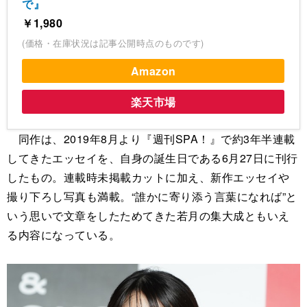
で』
￥1,980
(価格・在庫状況は記事公開時点のものです)
Amazon
楽天市場
同作は、2019年8月より『週刊SPA！』で約3年半連載
してきたエッセイを、自身の誕生日である6月27日に刊行
したもの。連載時未掲載カットに加え、新作エッセイや
撮り下ろし写真も満載。“誰かに寄り添う言葉になれば”と
いう思いで文章をしたためてきた若月の集大成ともいえ
る内容になっている。