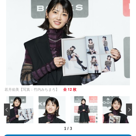
若月佑美【写真：竹内みちまろ】
全 12 枚
‹
1
/
3