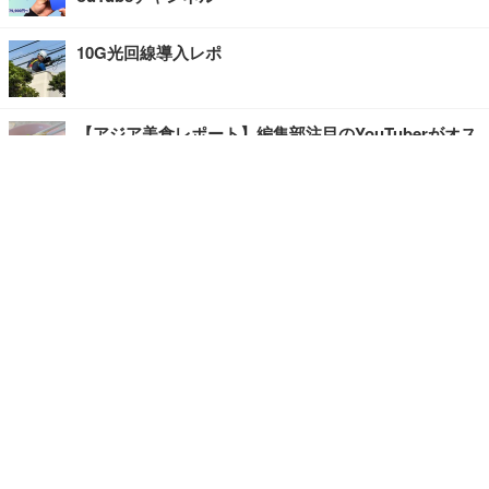
10G光回線導入レポ
【アジア美食レポート】編集部注目のYouTuberがオス
スメ！タイ・バンコクに行ったら食べたいグルメをチ
ェック
【エンタメRBB】注目の人にインタビュー
【坂道グループニュース】ーエンタメRBBー
今観るべきオススメ「韓国ドラマ」
快適デスクのヒントが満載！こだわりデスクツアー