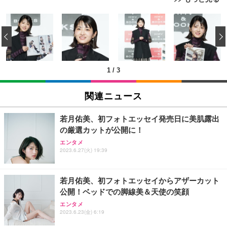
[EdoErgo] オフィスチェア 椅子 テレワーク 疲れな
EIZO ビジネス向けプレミアムモニター | FlexScan
Amazonベーシック ペットシーツ 薄型 レギュラー 1
い 跳ね上げ式アームレスト コンパクト 約105度ロッ
EV3240X-WT | 31.5型4K UHD・USB Type-C・ホワ
‹
回使い捨て 無香料 ホワイト 300枚
キング pc 事務椅子 360度回転 座面昇降 強化ナイロ
イト
ン樹脂ベース 通気性メッシュ 在宅ワーク H-WY01
￥3,373
￥5,699
￥105,595
(黒網+黒枠+黒足)
1
/
3
EIZO ビジネス向けプレミアムモニター | FlexScan
SIHOO B100 オフィスチェア／デスクチェア メッシ
Amazonベーシック ペットシーツ 厚型 ワイド 42枚
EV2740X-WT | 27.0型4K UHD・USB Type-C・ホワ
ュチェア 人間工学 疲れない ブラック
x2袋(84枚) ホワイト(吸収面:ライトブルー)
関連ニュース
イト
￥27,999
￥3,234
￥109,572
若月佑美、初フォトエッセイ発売日に美肌露出
の厳選カットが公開に！
Sezlife オフィスチェア デスクチェア 疲れない テレ
【純正品】27"ゲーミングモニター DualSense 充電
ネオ・ルーライフ ネオ・オムツ L 中型犬用 26枚入
エンタメ
ワーク チェア 強化バックレスト 30度ロッキング機
フック付き（CFI-ZDM1J）
り 単品
2023.6.27(火) 19:39
能 人間工学 椅子 腰サポート 90度跳ね上げ式アーム
レスト 3Dヘッドレスト ハンガー付き 高反発クッシ
￥49,979
￥1,800
￥7,680
ョン PCチェア 通気性メッシュ ゲーミング/勉強/事
若月佑美、初フォトエッセイからアザーカット
務用 おしゃれ パソコンチェア (ブラック)
公開！ベッドでの脚線美＆天使の笑顔
Sezlife オフィスチェア デスクチェア 疲れない テレ
【整備済み品】Dell E2724HS 27インチ 液晶モニタ
Smart Basic(スマートベーシック) 【Amazon.co.jp
エンタメ
ワーク チェア 強化バックレスト 30度ロッキング機
ー フルHD（1920×1080）VA 非光沢 HDMI/DisplayP
限定】 Smart Basic アイリスオーヤマ ペットシーツ
2023.6.23(金) 6:19
能 人間工学 椅子 腰サポート 90度跳ね上げ式アーム
ort/VGA スピーカー内蔵 高さ調整 スイベル VESA対
超厚型 お徳用 ワイド 100枚入 (x 1) (ケース販売)
レスト 3Dヘッドレスト ハンガー付き 高反発クッシ
応 ComfortView ビジネス向け