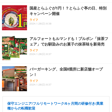
国産とらふぐが1円！？とらふぐ亭の日、特別
キャンペーン開催
ライフ
2024.1.28(日) 8:38
アルフォートもルマンドも！ブルボン「抹茶フ
ェア」でお馴染みのお菓子の抹茶味を新発売
ライフ
2024.1.28(日) 8:37
バーガーキング、全国8箇所に新店舗オープ
ン！
ライフ
2024.1.28(日) 8:37
保守エンジニア/フルリモートワーク/6ヶ月間の研修付き/異業
種からの転職歓迎