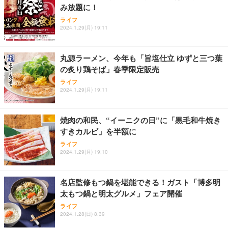
み放題に！
Sezlife オフィスチェア デスクチェア 疲れない テレ
【整備済み品】Dell E2724HS 27インチ 液晶モニタ
Smart Basic(スマートベーシック) 【Amazon.co.jp
ライフ
ワーク チェア 強化バックレスト 30度ロッキング機
ー フルHD（1920×1080）VA 非光沢 HDMI/DisplayP
限定】 Smart Basic アイリスオーヤマ ペットシーツ
2024.1.29(月) 19:11
能 人間工学 椅子 腰サポート 90度跳ね上げ式アーム
ort/VGA スピーカー内蔵 高さ調整 スイベル VESA対
超厚型 お徳用 ワイド 100枚入 (x 1) (ケース販売)
レスト 3Dヘッドレスト ハンガー付き 高反発クッシ
応 ComfortView ビジネス向け
￥7,680
￥15,800
￥3,670
ョン PCチェア 通気性メッシュ ゲーミング/勉強/事
丸源ラーメン、今年も「旨塩仕立 ゆずと三つ葉
務用 おしゃれ パソコンチェア (ホワイト)
の炙り鶏そば」春季限定販売
ANDWINT オフィスチェア デスクチェア 肘なし メ
【MiniLED/24.5inch/280Hz/FHD】GRAPHT THE S
アイリスオーヤマ ペットシーツ 超厚型 お徳用 レギ
ッシュ 通気性 ランバーサポート付き 腰サポート ガ
HOOTER Gaming Monitor 24” Essential ゲーミン
ライフ
ュラー 200枚入【Amazon.co.jp限定】
ス圧無段階昇降 360度回転 キャスター付き コンパク
グモニター QD 24.5インチ 1ms FHD 量子ドット 残
2024.1.29(月) 19:11
ト 幅52×奥行58.5×高さ84～96cm テレワーク 在宅
像低減 (3年保証 | 輝点保証 | 日本メーカー)
￥3,731
￥4,139
￥34,980
勤務 ブラック
焼肉の和民、“イーニクの日”に「黒毛和牛焼き
すきカルビ」を半額に
ライフ
2024.1.29(月) 19:10
名店監修もつ鍋を堪能できる！ガスト「博多明
太もつ鍋と明太グルメ」フェア開催
ライフ
2024.1.28(日) 8:39