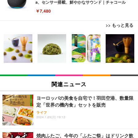
a、センサー搭載、鮮やかなサウンド｜チャコール
￥7,480
>> もっと見る
[EdoErgo] オフィスチェア 椅子 テレワーク 疲れな
EIZO ビジネス向けプレミアムモニター | FlexScan
Amazonベーシック ペットシーツ 薄型 レギュラー 1
い 跳ね上げ式アームレスト コンパクト 約105度ロッ
EV3240X-WT | 31.5型4K UHD・USB Type-C・ホワ
回使い捨て 無香料 ホワイト 300枚
キング pc 事務椅子 360度回転 座面昇降 強化ナイロ
イト
ン樹脂ベース 通気性メッシュ 在宅ワーク H-WY01
￥3,373
￥5,699
￥105,595
(黒網+黒枠+黒足)
EIZO ビジネス向けプレミアムモニター | FlexScan
SIHOO B100 オフィスチェア／デスクチェア メッシ
Amazonベーシック ペットシーツ 厚型 ワイド 42枚
EV2740X-WT | 27.0型4K UHD・USB Type-C・ホワ
ュチェア 人間工学 疲れない ブラック
x2袋(84枚) ホワイト(吸収面:ライトブルー)
関連ニュース
イト
￥27,999
￥3,234
￥109,572
ヨーロッパの美食を自宅で！羽田空港、数量限
定「世界の機内食」セットを販売
Sezlife オフィスチェア デスクチェア 疲れない テレ
【純正品】27"ゲーミングモニター DualSense 充電
ネオ・ルーライフ ネオ・オムツ L 中型犬用 26枚入
ライフ
ワーク チェア 強化バックレスト 30度ロッキング機
フック付き（CFI-ZDM1J）
り 単品
2024.1.29(月) 19:12
能 人間工学 椅子 腰サポート 90度跳ね上げ式アーム
レスト 3Dヘッドレスト ハンガー付き 高反発クッシ
￥49,979
￥1,800
￥7,680
ョン PCチェア 通気性メッシュ ゲーミング/勉強/事
焼肉ふたご、今年の「ふたご祭」はドリンク飲
務用 おしゃれ パソコンチェア (ブラック)