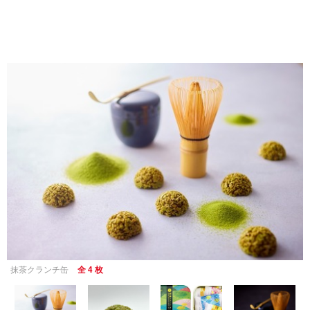
抹茶クランチ缶
全 4 枚