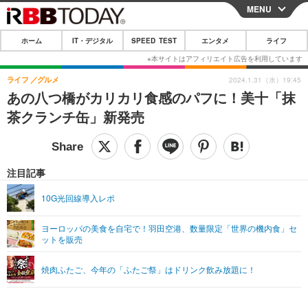
MENU
CLOSE
ホーム
IT・デジタル
SPEED TEST
エンタメ
ライフ
ホーム
IT・デジタル
ライフ
グルメ
2024.1.31（水）19:45
あの八つ橋がカリカリ食感のパフに！美十「抹
IT・デジタルTOP
スマートフォン
SPEED TEST
茶クランチ缶」新発売
ネタ
ガジェット・ツール
エンタメ
ショッピング
その他
エンタメTOP
映画・ドラマ
ライフ
注目記事
韓流・K-POP
韓国・芸能
ライフTOP
グルメ
リリース一覧
10G光回線導入レポ
音楽
スポーツ
ペット
ショッピング
プッシュ通知の停止方法
ヨーロッパの美食を自宅で！羽田空港、数量限定「世界の機内食」セ
ットを販売
グラビア
ブログ
その他
ショッピング
その他
焼肉ふたご、今年の「ふたご祭」はドリンク飲み放題に！