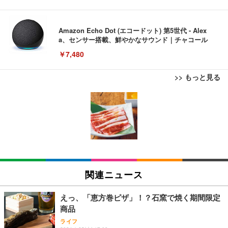
Amazon Echo Dot (エコードット) 第5世代 - Alex
a、センサー搭載、鮮やかなサウンド｜チャコール
￥7,480
>> もっと見る
[EdoErgo] オフィスチェア 椅子 テレワーク 疲れな
EIZO ビジネス向けプレミアムモニター | FlexScan
Amazonベーシック ペットシーツ 薄型 レギュラー 1
い 跳ね上げ式アームレスト コンパクト 約105度ロッ
EV3240X-WT | 31.5型4K UHD・USB Type-C・ホワ
回使い捨て 無香料 ホワイト 300枚
キング pc 事務椅子 360度回転 座面昇降 強化ナイロ
イト
ン樹脂ベース 通気性メッシュ 在宅ワーク H-WY01
￥3,373
￥5,699
￥105,595
(黒網+黒枠+黒足)
EIZO ビジネス向けプレミアムモニター | FlexScan
SIHOO B100 オフィスチェア／デスクチェア メッシ
Amazonベーシック ペットシーツ 厚型 ワイド 42枚
EV2740X-WT | 27.0型4K UHD・USB Type-C・ホワ
ュチェア 人間工学 疲れない ブラック
x2袋(84枚) ホワイト(吸収面:ライトブルー)
関連ニュース
イト
￥27,999
￥3,234
￥109,572
えっ、「恵方巻ピザ」！？石窯で焼く期間限定
商品
Sezlife オフィスチェア デスクチェア 疲れない テレ
【純正品】27"ゲーミングモニター DualSense 充電
ネオ・ルーライフ ネオ・オムツ L 中型犬用 26枚入
ライフ
ワーク チェア 強化バックレスト 30度ロッキング機