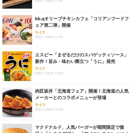
2024.1.25(木) 17:09
フック付き（CFI-ZDM1J）
り 単品
能 人間工学 椅子 腰サポート 90度跳ね上げ式アーム
レスト 3Dヘッドレスト ハンガー付き 高反発クッシ
￥49,979
￥1,800
￥7,680
ョン PCチェア 通気性メッシュ ゲーミング/勉強/事
bb.qオリーブチキンカフェ「コリアンフードフ
務用 おしゃれ パソコンチェア (ブラック)
ェア第二弾」開催
Sezlife オフィスチェア デスクチェア 疲れない テレ
【整備済み品】Dell E2724HS 27インチ 液晶モニタ
Smart Basic(スマートベーシック) 【Amazon.co.jp
ライフ
ワーク チェア 強化バックレスト 30度ロッキング機
ー フルHD（1920×1080）VA 非光沢 HDMI/DisplayP
限定】 Smart Basic アイリスオーヤマ ペットシーツ
2024.1.25(木) 17:04
能 人間工学 椅子 腰サポート 90度跳ね上げ式アーム
ort/VGA スピーカー内蔵 高さ調整 スイベル VESA対
超厚型 お徳用 ワイド 100枚入 (x 1) (ケース販売)
レスト 3Dヘッドレスト ハンガー付き 高反発クッシ
応 ComfortView ビジネス向け
￥7,680
￥15,800
￥3,670
ョン PCチェア 通気性メッシュ ゲーミング/勉強/事
エスビー「まぜるだけのスパゲッティソース」
務用 おしゃれ パソコンチェア (ホワイト)
新作！旨み・味わい際立つ「うに」発売
ANDWINT オフィスチェア デスクチェア 肘なし メ
【MiniLED/24.5inch/280Hz/FHD】GRAPHT THE S
アイリスオーヤマ ペットシーツ 超厚型 お徳用 レギ
ッシュ 通気性 ランバーサポート付き 腰サポート ガ
HOOTER Gaming Monitor 24” Essential ゲーミン
ライフ
ュラー 200枚入【Amazon.co.jp限定】
ス圧無段階昇降 360度回転 キャスター付き コンパク
グモニター QD 24.5インチ 1ms FHD 量子ドット 残
2024.1.25(木) 17:03
ト 幅52×奥行58.5×高さ84～96cm テレワーク 在宅
像低減 (3年保証 | 輝点保証 | 日本メーカー)
￥3,731
￥4,139
￥34,980
勤務 ブラック
肉匠坂井「北海道フェア」開催！北海道の人気
メーカーとのコラボメニューが登場
ライフ
2024.1.25(木) 12:35
マクドナルド、人気バーガーが期間限定で復