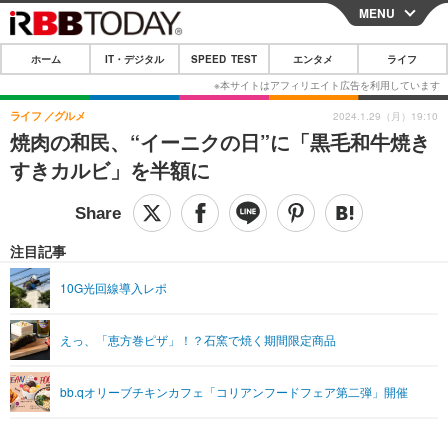
MENU
CLOSE
ホーム
IT・デジタル
SPEED TEST
エンタメ
ライフ
ホーム
IT・デジタル
ライフ
グルメ
2024.1.29（月）19:10
焼肉の和民、“イーニクの日”に「黒毛和牛焼き
IT・デジタルTOP
スマートフォン
SPEED TEST
すきカルビ」を半額に
ネタ
ガジェット・ツール
エンタメ
ショッピング
その他
エンタメTOP
映画・ドラマ
ライフ
注目記事
韓流・K-POP
韓国・芸能
ライフTOP
グルメ
リリース一覧
10G光回線導入レポ
音楽
スポーツ
ペット
ショッピング
プッシュ通知の停止方法
えっ、「恵方巻ピザ」！？石窯で焼く期間限定商品
グラビア
ブログ
その他
ショッピング
その他
bb.qオリーブチキンカフェ「コリアンフードフェア第二弾」開催