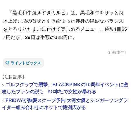
「黒毛和牛焼きすきカルビ」は、黒毛和牛をサッと焼
き上げ、脂の旨味と引き締まった赤身の絶妙なバランス
をとろりとたまごに付けて楽しめるメニュー。通常1皿65
7円だが、29日は半額の328円に。
《山根由佳》
ライフトピックス
【注目記事】
>
ゴルフクラブで襲撃、BLACKPINKの10周年イベントに激
怒したファンの説も...YG本社で女性が暴れる
>
FRIDAYが熱愛スクープ予告!大河女優とシンガーソングラ
イター組み合わせにネットで憶測広がる