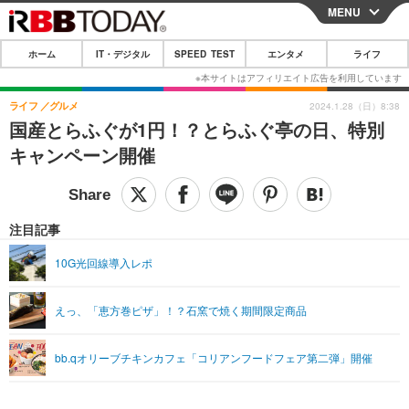
MENU
CLOSE
ホーム
IT・デジタル
SPEED TEST
エンタメ
ライフ
ホーム
IT・デジタル
ライフ
グルメ
2024.1.28（日）8:38
国産とらふぐが1円！？とらふぐ亭の日、特別
IT・デジタルTOP
スマートフォン
SPEED TEST
キャンペーン開催
ネタ
ガジェット・ツール
エンタメ
ショッピング
その他
エンタメTOP
映画・ドラマ
ライフ
注目記事
韓流・K-POP
韓国・芸能
ライフTOP
グルメ
リリース一覧
10G光回線導入レポ
音楽
スポーツ
ペット
ショッピング
プッシュ通知の停止方法
えっ、「恵方巻ピザ」！？石窯で焼く期間限定商品
グラビア
ブログ
その他
ショッピング
その他
bb.qオリーブチキンカフェ「コリアンフードフェア第二弾」開催