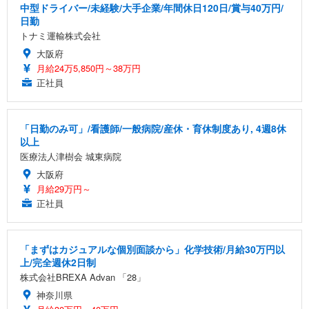
中型ドライバー/未経験/大手企業/年間休日120日/賞与40万円/
日勤
トナミ運輸株式会社
大阪府
月給24万5,850円～38万円
正社員
「日勤のみ可」/看護師/一般病院/産休・育休制度あり, 4週8休
以上
医療法人津樹会 城東病院
大阪府
月給29万円～
正社員
「まずはカジュアルな個別面談から」化学技術/月給30万円以
上/完全週休2日制
株式会社BREXA Advan 「28」
神奈川県