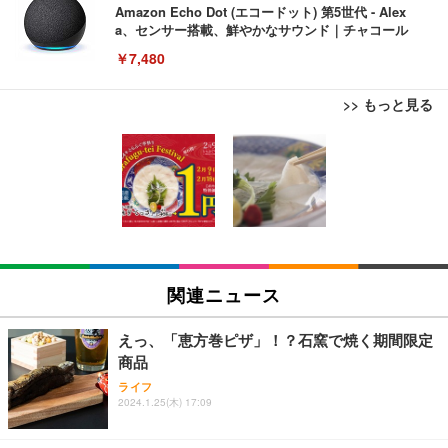
Amazon Echo Dot (エコードット) 第5世代 - Alex
a、センサー搭載、鮮やかなサウンド｜チャコール
￥7,480
>> もっと見る
[EdoErgo] オフィスチェア 椅子 テレワーク 疲れな
EIZO ビジネス向けプレミアムモニター | FlexScan
Amazonベーシック ペットシーツ 薄型 レギュラー 1
い 跳ね上げ式アームレスト コンパクト 約105度ロッ
EV3240X-WT | 31.5型4K UHD・USB Type-C・ホワ
回使い捨て 無香料 ホワイト 300枚
キング pc 事務椅子 360度回転 座面昇降 強化ナイロ
イト
ン樹脂ベース 通気性メッシュ 在宅ワーク H-WY01
￥3,373
￥5,699
￥105,595
(黒網+黒枠+黒足)
EIZO ビジネス向けプレミアムモニター | FlexScan
SIHOO B100 オフィスチェア／デスクチェア メッシ
Amazonベーシック ペットシーツ 厚型 ワイド 42枚
EV2740X-WT | 27.0型4K UHD・USB Type-C・ホワ
ュチェア 人間工学 疲れない ブラック
x2袋(84枚) ホワイト(吸収面:ライトブルー)
関連ニュース
イト
￥27,999
￥3,234
￥109,572
えっ、「恵方巻ピザ」！？石窯で焼く期間限定
商品
Sezlife オフィスチェア デスクチェア 疲れない テレ
【純正品】27"ゲーミングモニター DualSense 充電
ネオ・ルーライフ ネオ・オムツ L 中型犬用 26枚入
ライフ
ワーク チェア 強化バックレスト 30度ロッキング機
2024.1.25(木) 17:09
フック付き（CFI-ZDM1J）
り 単品
能 人間工学 椅子 腰サポート 90度跳ね上げ式アーム
レスト 3Dヘッドレスト ハンガー付き 高反発クッシ
￥49,979
￥1,800
￥7,680