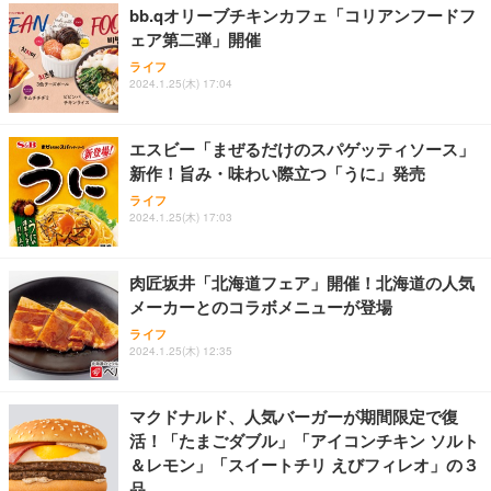
ョン PCチェア 通気性メッシュ ゲーミング/勉強/事
bb.qオリーブチキンカフェ「コリアンフードフ
務用 おしゃれ パソコンチェア (ブラック)
ェア第二弾」開催
Sezlife オフィスチェア デスクチェア 疲れない テレ
【整備済み品】Dell E2724HS 27インチ 液晶モニタ
Smart Basic(スマートベーシック) 【Amazon.co.jp
ライフ
ワーク チェア 強化バックレスト 30度ロッキング機
ー フルHD（1920×1080）VA 非光沢 HDMI/DisplayP
限定】 Smart Basic アイリスオーヤマ ペットシーツ
2024.1.25(木) 17:04
能 人間工学 椅子 腰サポート 90度跳ね上げ式アーム
ort/VGA スピーカー内蔵 高さ調整 スイベル VESA対
超厚型 お徳用 ワイド 100枚入 (x 1) (ケース販売)
レスト 3Dヘッドレスト ハンガー付き 高反発クッシ
応 ComfortView ビジネス向け
￥7,680
￥15,800
￥3,670
ョン PCチェア 通気性メッシュ ゲーミング/勉強/事
エスビー「まぜるだけのスパゲッティソース」
務用 おしゃれ パソコンチェア (ホワイト)
新作！旨み・味わい際立つ「うに」発売
ANDWINT オフィスチェア デスクチェア 肘なし メ
【MiniLED/24.5inch/280Hz/FHD】GRAPHT THE S
アイリスオーヤマ ペットシーツ 超厚型 お徳用 レギ
ッシュ 通気性 ランバーサポート付き 腰サポート ガ
HOOTER Gaming Monitor 24” Essential ゲーミン
ライフ
ュラー 200枚入【Amazon.co.jp限定】
ス圧無段階昇降 360度回転 キャスター付き コンパク
グモニター QD 24.5インチ 1ms FHD 量子ドット 残
2024.1.25(木) 17:03
ト 幅52×奥行58.5×高さ84～96cm テレワーク 在宅
像低減 (3年保証 | 輝点保証 | 日本メーカー)
￥3,731
￥4,139
￥34,980
勤務 ブラック
肉匠坂井「北海道フェア」開催！北海道の人気
メーカーとのコラボメニューが登場
ライフ
2024.1.25(木) 12:35
マクドナルド、人気バーガーが期間限定で復
活！「たまごダブル」「アイコンチキン ソルト
＆レモン」「スイートチリ えびフィレオ」の３
品