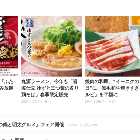
「ふた
丸源ラーメン、今年も「旨
焼肉の和民、“イーニクの
み放題
塩仕立 ゆずと三つ葉の炙り
日”に「黒毛和牛焼きすき
鶏そば」春季限定販売
ルビ」を半額に
2024.1.29(月) 19:11
2024.1.29(月) 19:10
つ鍋と明太グルメ」フェア開催
2024.1.28(日) 8:39