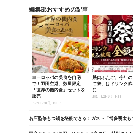
編集部おすすめの記事
ヨーロッパの美食を自宅
焼肉ふたご、今年の
で！羽田空港、数量限定
ご祭」はドリンク飲
「世界の機内食」セットを
に！
販売
2024.1.29(月) 19:11
2024.1.29(月) 19:12
名店監修もつ鍋を堪能できる！ガスト「博多明太も