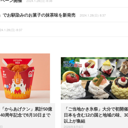
ンペーン開催
2024.1.28(日) 8:38
」でお馴染みのお菓子の抹茶味を新発売
2024.1.28(日) 8:37
24.1.28(日) 8:37
「からあげクン」累計50億
「ご当地かき氷祭」大分で初開催
40周年記念で8月10日まで
日本を含む12の国と地域の味、3
以上が集結
6日
2026年8月6日