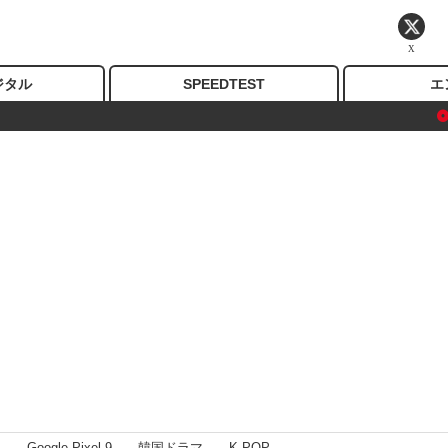
X
ジタル
SPEEDTEST
エ
I
Google Pixel 9
韓国ドラマ
K-POP