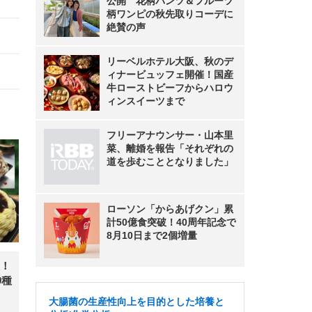
公開 花柄パンツ＆フルーツ
柄ワンピの秋先取りコーデに
絶賛の声
リーベルホテル大阪、秋のデ
ィナービュッフェ開催！国産
牛ローストビーフからハロウ
ィンスイーツまで
フリーアナウンサー・山本里
菜、離婚を報告「それぞれの
道を歩むこととなりました」
ローソン「からあげクン」累
計50億食突破！40周年記念で
8月10日まで2個増量
！
0種
大腸菌の生産性向上を目的とした培養と