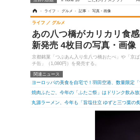
ホーム
›
ライフ
›
グルメ
›
記事
›
写真・画像
ライフ
グルメ
あの八つ橋がカリカリ食感
新発売 4枚目の写真・画像
京都銘菓「つぶあん入り生八つ橋おたべ」や「京ば
チ缶」（1,080円）を発売する。
関連ニュース
ヨーロッパの美食を自宅で！羽田空港、数量限定「
焼肉ふたご、今年の「ふたご祭」はドリンク飲み放
丸源ラーメン、今年も「旨塩仕立 ゆずと三つ葉の