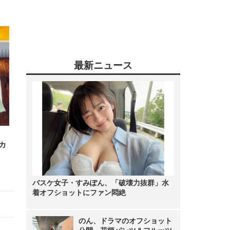
最新ニュース
カ
バスケ女子・すみぽん、「破壊力抜群」水
着オフショットにファン悶絶
のん、ドラマのオフショット