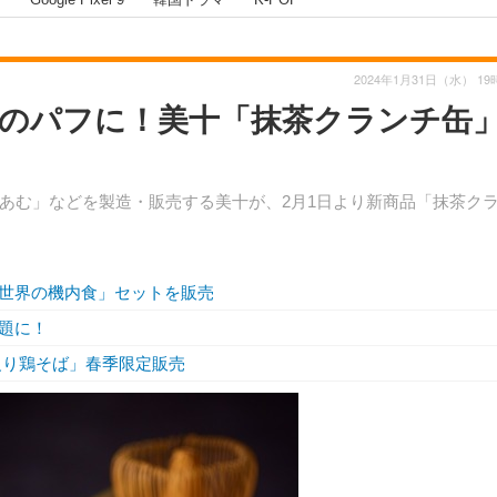
2024年1月31日（水） 19
のパフに！美十「抹茶クランチ缶
あむ」などを製造・販売する美十が、2月1日より新商品「抹茶ク
世界の機内食」セットを販売
題に！
炙り鶏そば」春季限定販売