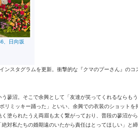
46、日向坂
インスタグラムを更新。衝撃的な『クマのプーさん』のコ
う蓼沼。そこで余興として「友達が笑ってくれるならもう
ンボリミッキー踊った」といい、余興での衣装のショットを
色く塗られたうえ両眉も太く繋がっており、普段の蓼沼から
「絶対私たちの婚期遠のいたから責任はとってほしい」と締