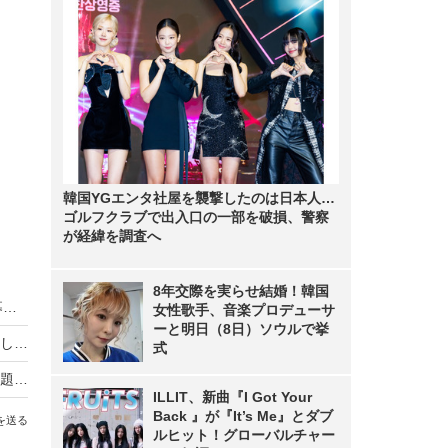
韓国YGエンタ社屋を襲撃したのは日本人…
ゴルフクラブで出入口の一部を破損、警察
が経緯を調査へ
8年交際を実らせ結婚！韓国
HIKAKIN、熊本地震に2000万円を寄付 動画で募金方法を解説し支援を呼びかけ
女性歌手、音楽プロデューサ
ーと明日（8日）ソウルで挙
羽生結弦自らポーズを提案し撮影！完全撮り下ろし2027年度版カレンダーが発売決定！
式
熊本地震の瞬間、手術室の緊迫ニュース映像が話題！「本当にすごい」「尊敬の念しかない」
ILLIT、新曲『I Got Your
Back 』が『It’s Me』とダブ
を送る
ルヒット！グローバルチャー