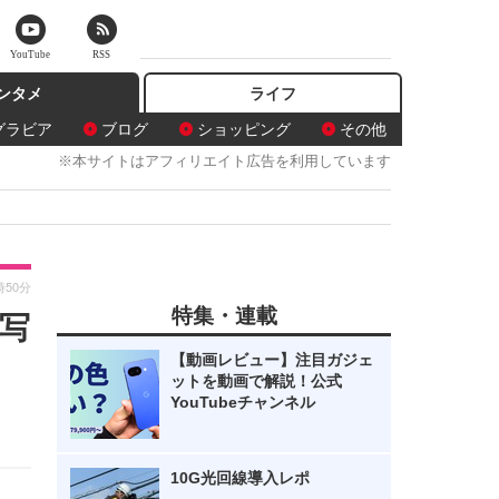
YouTube
RSS
ンタメ
ライフ
グラビア
ブログ
ショッピング
その他
※本サイトはアフィリエイト広告を利用しています
時50分
特集・連載
写
【動画レビュー】注目ガジェ
ットを動画で解説！公式
YouTubeチャンネル
10G光回線導入レポ