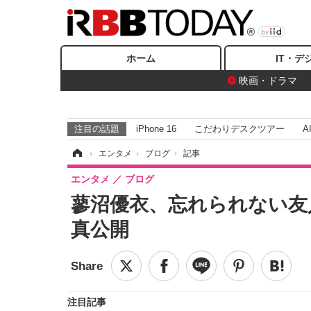
ホーム
IT・デ
映画・ドラマ
注目の話題
iPhone 16
こだわりデスクツアー
A
ホーム
›
エンタメ
›
ブログ
›
記事
エンタメ
ブログ
蓼沼優衣、忘れられない友
真公開
注目記事