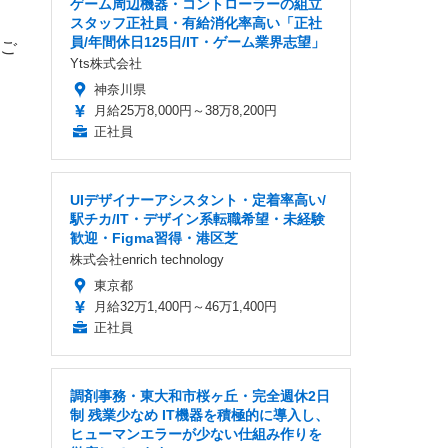
ゲーム周辺機器・コントローラーの組立
スタッフ正社員・有給消化率高い「正社
員/年間休日125日/IT・ゲーム業界志望」
ご
Yts株式会社
神奈川県
月給25万8,000円～38万8,200円
正社員
UIデザイナーアシスタント・定着率高い/
駅チカ/IT・デザイン系転職希望・未経験
歓迎・Figma習得・港区芝
株式会社enrich technology
東京都
月給32万1,400円～46万1,400円
正社員
調剤事務・東大和市桜ヶ丘・完全週休2日
制 残業少なめ IT機器を積極的に導入し、
ヒューマンエラーが少ない仕組み作りを