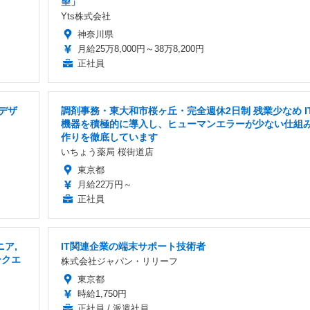
望」
Yts株式会社
神奈川県
月給25万8,000円～38万8,200円
正社員
・デザ
調剤事務・東大和市桜ヶ丘・完全週休2日制 残業少なめ I
機器を積極的に導入し、ヒューマンエラーが少ない仕組
作りを徹底しています
いちょう薬局 桜街道店
東京都
月給22万円～
正社員
ア,
IT関連企業の端末サポート技術者
ークエ
株式会社ジャパン・リリーフ
東京都
時給1,750円
正社員 / 派遣社員