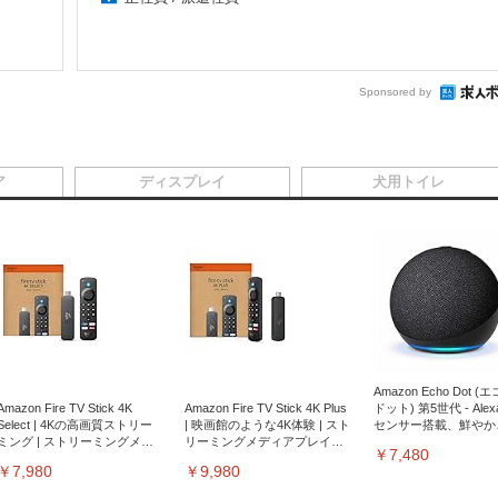
Sponsored by
ア
ディスプレイ
犬用トイレ
Amazon Echo Dot (
Amazon Fire TV Stick 4K
Amazon Fire TV Stick 4K Plus
ドット) 第5世代 - Ale
Select | 4Kの高画質ストリー
| 映画館のような4K体験 | スト
センサー搭載、鮮やか
ミング | ストリーミングメデ
リーミングメディアプレイヤ
サウンド｜チャコール
￥7,480
ィアプレイヤー
ー
￥7,980
￥9,980