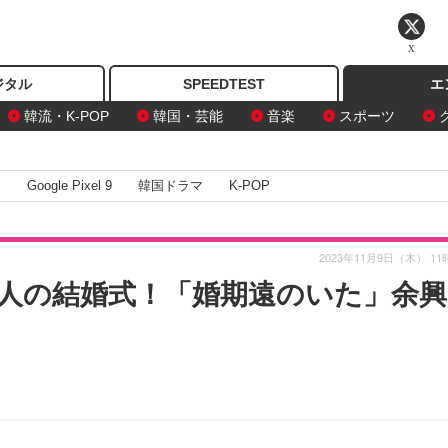
X
ジタル
SPEEDTEST
エ
韓流・K-POP
韓国・芸能
音楽
スポーツ
I
Google Pixel 9
韓国ドラマ
K-POP
2023年11月9日（木） 11
人の結婚式！「婚期遠のいた」余興