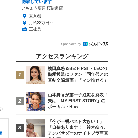
徹底しています
いちょう薬局 桜街道店
東京都
月給22万円～
正社員
Sponsored by
アクセスランキング
横田真悠＆BE:FIRST・LEOの
熱愛報道にファン「同年代との
真剣交際最高」「マジ推せる」
山本舞香が第一子妊娠を発表！
夫は「MY FIRST STORY」の
ボーカル・Hiro
房》
「今が一番バスト大きい！」
・
「自信あります！」鈴木奈々、
志
アンバサダーのナイトブラ写真