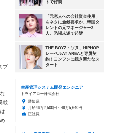
トで好調
「元恋人への会社資金使用」
をネタに金銭要求か…韓国タ
レントの元マネージャー2
人、恐喝未遂で起訴
THE BOYZ・ソヌ、HIPHOP
レーベルAT AREAと専属契
約！ヨンフンに続き新たなス
タート
スプ
生産管理システム開発エンジニア
な
トライアロー株式会社
愛知県
掲載
月給46万2,500円～48万5,640円
は
正社員
め