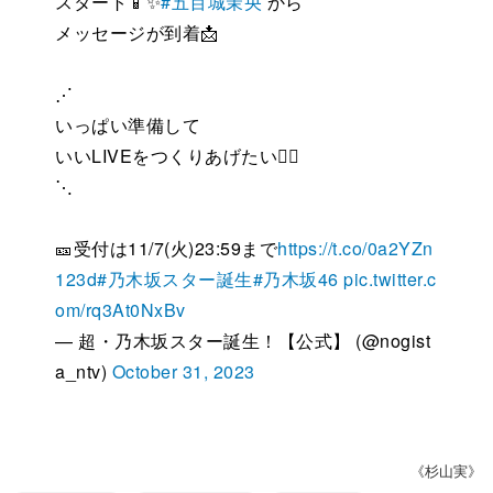
スタート📱✨
#五百城茉央
から
メッセージが到着📩
⋰
いっぱい準備して
いいLIVEをつくりあげたい❤️‍🔥
⋱
🎫受付は11/7(火)23:59まで
https://t.co/0a2YZn
123d
#乃木坂スター誕生
#乃木坂46
pic.twitter.c
om/rq3At0NxBv
— 超・乃木坂スター誕生！【公式】 (@nogist
a_ntv)
October 31, 2023
《杉山実》