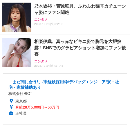
乃木坂46・菅原咲月、ふわふわ猫耳カチューシ
ャ姿にファン悶絶
エンタメ
2023.10.24(火) 22:02
相楽伊織、真っ赤なビキニ姿で胸元を大胆披
露！SNSでのグラビアショット増加にファン歓
喜
エンタメ
2023.10.24(火) 21:48
「まだ間に合う!」/未経験採用枠/デバッグエンジニア/寮・社
宅・家賃補助あり
株式会社RIOT
東京都
月給28万5,000円～50万円
正社員