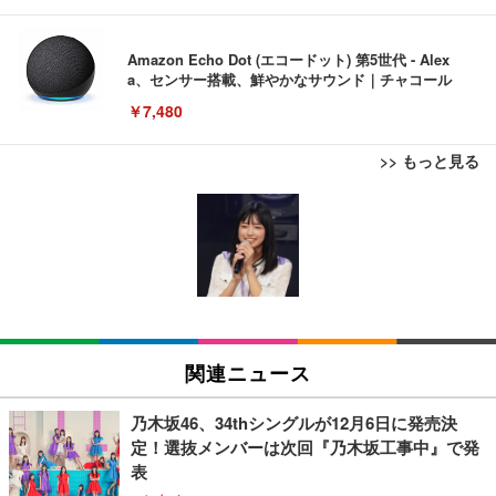
Amazon Echo Dot (エコードット) 第5世代 - Alex
a、センサー搭載、鮮やかなサウンド｜チャコール
￥7,480
>> もっと見る
[EdoErgo] オフィスチェア 椅子 テレワーク 疲れな
EIZO ビジネス向けプレミアムモニター | FlexScan
Amazonベーシック ペットシーツ 薄型 レギュラー 1
い 跳ね上げ式アームレスト コンパクト 約105度ロッ
EV3240X-WT | 31.5型4K UHD・USB Type-C・ホワ
回使い捨て 無香料 ホワイト 300枚
キング pc 事務椅子 360度回転 座面昇降 強化ナイロ
イト
ン樹脂ベース 通気性メッシュ 在宅ワーク H-WY01
￥3,373
￥5,699
￥105,595
(黒網+黒枠+黒足)
EIZO ビジネス向けプレミアムモニター | FlexScan
SIHOO B100 オフィスチェア／デスクチェア メッシ
Amazonベーシック ペットシーツ 厚型 ワイド 42枚
EV2740X-WT | 27.0型4K UHD・USB Type-C・ホワ
ュチェア 人間工学 疲れない ブラック
x2袋(84枚) ホワイト(吸収面:ライトブルー)
関連ニュース
イト
￥27,999
￥3,234
￥109,572
乃木坂46、34thシングルが12月6日に発売決
定！選抜メンバーは次回『乃木坂工事中』で発
Sezlife オフィスチェア デスクチェア 疲れない テレ
表
【純正品】27"ゲーミングモニター DualSense 充電
ネオ・ルーライフ ネオ・オムツ L 中型犬用 26枚入
ワーク チェア 強化バックレスト 30度ロッキング機
フック付き（CFI-ZDM1J）
り 単品