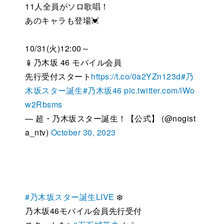
11人全員がソロ歌唱！
あのキャラも登場💓
10/31(火)12:00～
📱乃木坂 46 モバイル会員
先行受付スタート
https://t.co/0a2YZn123d
#乃
木坂スター誕生
#乃木坂46
pic.twitter.com/iWo
w2Rbsms
— 超・乃木坂スター誕生！【公式】 (@nogist
a_ntv)
October 30, 2023
#乃木坂スター誕生LIVE
❄️
乃木坂46モバイル会員先行受付