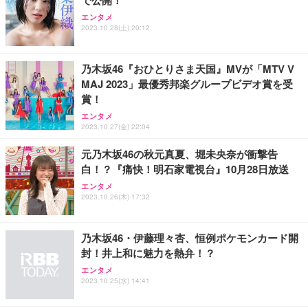
エンタメ
2023.10.28(土) 20:12
乃木坂46『おひとりさま天国』MVが「MTV V
MAJ 2023」最優秀邦楽グループビデオ賞を受
賞！
エンタメ
2023.10.27(金) 22:04
元乃木坂46の秋元真夏、堀未央奈が衝撃告
白！？『痛快！明石家電視台』10月28日放送
エンタメ
2023.10.26(木) 17:32
乃木坂46・伊藤理々杏、恒例ポケモンカード開
封！井上和に魅力を熱弁！？
エンタメ
2023.10.25(水) 14:41