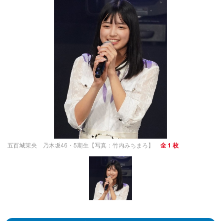
五百城茉央 乃木坂46・5期生【写真：竹内みちまろ】
全 1 枚