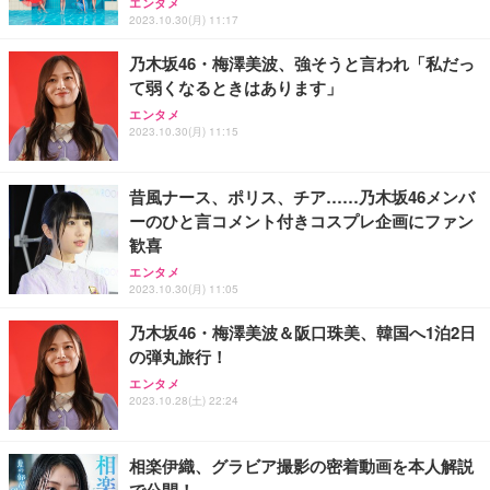
エンタメ
能 人間工学 椅子 腰サポート 90度跳ね上げ式アーム
2023.10.30(月) 11:17
レスト 3Dヘッドレスト ハンガー付き 高反発クッシ
￥49,979
￥1,800
￥7,680
ョン PCチェア 通気性メッシュ ゲーミング/勉強/事
乃木坂46・梅澤美波、強そうと言われ「私だっ
務用 おしゃれ パソコンチェア (ブラック)
て弱くなるときはあります」
Sezlife オフィスチェア デスクチェア 疲れない テレ
【整備済み品】Dell E2724HS 27インチ 液晶モニタ
Smart Basic(スマートベーシック) 【Amazon.co.jp
エンタメ
ワーク チェア 強化バックレスト 30度ロッキング機
ー フルHD（1920×1080）VA 非光沢 HDMI/DisplayP
限定】 Smart Basic アイリスオーヤマ ペットシーツ
2023.10.30(月) 11:15
能 人間工学 椅子 腰サポート 90度跳ね上げ式アーム
ort/VGA スピーカー内蔵 高さ調整 スイベル VESA対
超厚型 お徳用 ワイド 100枚入 (x 1) (ケース販売)
レスト 3Dヘッドレスト ハンガー付き 高反発クッシ
応 ComfortView ビジネス向け
￥7,680
￥15,800
￥3,670
ョン PCチェア 通気性メッシュ ゲーミング/勉強/事
昔風ナース、ポリス、チア……乃木坂46メンバ
務用 おしゃれ パソコンチェア (ホワイト)
ーのひと言コメント付きコスプレ企画にファン
ANDWINT オフィスチェア デスクチェア 肘なし メ
【MiniLED/24.5inch/280Hz/FHD】GRAPHT THE S
アイリスオーヤマ ペットシーツ 超厚型 お徳用 レギ
歓喜
ッシュ 通気性 ランバーサポート付き 腰サポート ガ
HOOTER Gaming Monitor 24” Essential ゲーミン
ュラー 200枚入【Amazon.co.jp限定】
ス圧無段階昇降 360度回転 キャスター付き コンパク
グモニター QD 24.5インチ 1ms FHD 量子ドット 残
エンタメ
ト 幅52×奥行58.5×高さ84～96cm テレワーク 在宅
像低減 (3年保証 | 輝点保証 | 日本メーカー)
￥3,731
2023.10.30(月) 11:05
￥4,139
￥34,980
勤務 ブラック
乃木坂46・梅澤美波＆阪口珠美、韓国へ1泊2日
の弾丸旅行！
エンタメ
2023.10.28(土) 22:24
相楽伊織、グラビア撮影の密着動画を本人解説
で公開！