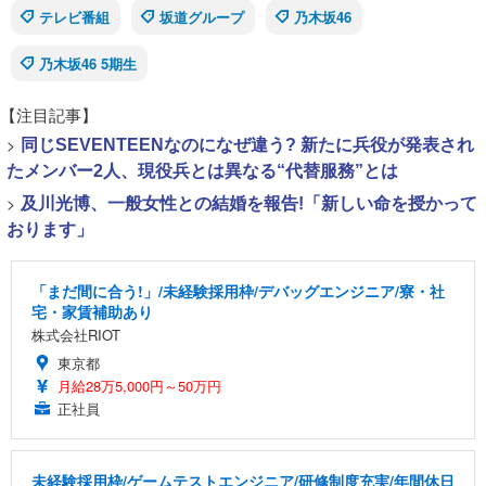
テレビ番組
坂道グループ
乃木坂46
乃木坂46 5期生
【注目記事】
>
同じSEVENTEENなのになぜ違う? 新たに兵役が発表され
たメンバー2人、現役兵とは異なる“代替服務”とは
>
及川光博、一般女性との結婚を報告!「新しい命を授かって
おります」
「まだ間に合う!」/未経験採用枠/デバッグエンジニア/寮・社
宅・家賃補助あり
株式会社RIOT
東京都
月給28万5,000円～50万円
正社員
未経験採用枠/ゲームテストエンジニア/研修制度充実/年間休日