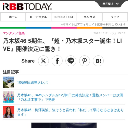
MENU
CLOSE
ホーム
IT・デジタル
SPEED TEST
エンタメ
ライフ
ホーム
IT・デジタル
エンタメ
音楽
2023.10.31（火）15:05
乃木坂46 5期生、『超・乃木坂スター誕生！LI
IT・デジタルTOP
スマートフォン
SPEED TEST
VE』開催決定に驚き！
ネタ
ガジェット・ツール
エンタメ
ショッピング
その他
エンタメTOP
映画・ドラマ
ライフ
注目記事
韓流・K-POP
韓国・芸能
ライフTOP
グルメ
リリース一覧
10G光回線導入レポ
音楽
スポーツ
ペット
ショッピング
プッシュ通知の停止方法
乃木坂46、34thシングルが12月6日に発売決定！選抜メンバーは次回
『乃木坂工事中』で発表
グラビア
ブログ
その他
乃木坂46・梅澤美波、強そうと言われ「私だって弱くなるときはあり
ショッピング
その他
ます」