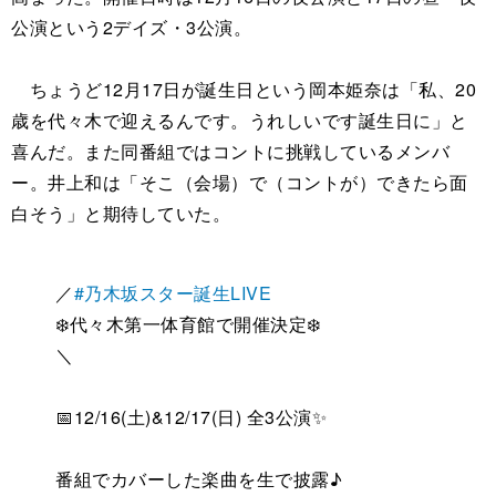
公演という2デイズ・3公演。
ちょうど12月17日が誕生日という岡本姫奈は「私、20
歳を代々木で迎えるんです。うれしいです誕生日に」と
喜んだ。また同番組ではコントに挑戦しているメンバ
ー。井上和は「そこ（会場）で（コントが）できたら面
白そう」と期待していた。
／
#乃木坂スター誕生LIVE
❄️代々木第一体育館で開催決定❄️
＼
📅12/16(土)&12/17(日) 全3公演✨
番組でカバーした楽曲を生で披露♪