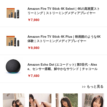
Amazon Fire TV Stick 4K Select | 4Kの高画質スト
リーミング | ストリーミングメディアプレイヤー
￥7,980
Amazon Fire TV Stick 4K Plus | 映画館のような4K
体験 | ストリーミングメディアプレイヤー
￥9,980
Amazon Echo Dot (エコードット) 第5世代 - Alex
a、センサー搭載、鮮やかなサウンド｜チャコール
￥7,480
>> もっと見る
[EdoErgo] オフィスチェア 椅子 テレワーク 疲れな
EIZO ビジネス向けプレミアムモニター | FlexScan
Amazonベーシック ペットシーツ 薄型 レギュラー 1
い 跳ね上げ式アームレスト コンパクト 約105度ロッ
EV3240X-WT | 31.5型4K UHD・USB Type-C・ホワ
回使い捨て 無香料 ホワイト 300枚
キング pc 事務椅子 360度回転 座面昇降 強化ナイロ
イト