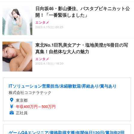
日向坂46・影山優佳、バスタブビキニカット公
開！「一番緊張しました」
エンタメ
2023.4.15(土) 20:25
東北No.1巨乳美女アナ・塩地美澄が6冊目の写
真集！自然体な大人の魅力
エンタメ
2023.4.15(土) 19:30
ITソリューション営業担当/未経験歓迎/昇給あり/賞与あり
株式会社ココナラテック
東京都
年収400万円～500万円
正社員
ゲームQAエンジニア/資格取得支援/年間休日120日/賞与年2回