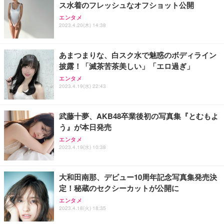
ス水着のフレッシュなオフショット公開
エンタメ
2023.4.20(木) 14:38
あまつまりな、白スク水で魅惑のボディライン
披露！「滅茶苦茶美しい」「エロ過ぎ」
エンタメ
2023.4.19(水) 22:43
武藤十夢、AKB48卒業後初の写真集『とむもよ
う』が本日発売
エンタメ
2023.4.19(水) 10:38
大和田南那、デビュー10周年記念写真集発売決
定！秘蔵のセクシーカットが公開に
エンタメ
2023.4.18(火) 18:35