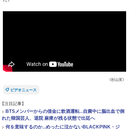
《杉山実》
ビデオニュース
【注目記事】
>
BTSメンバーからの借金に飲酒運転...自粛中に脳出血で倒
れた韓国芸人、退院 麻痺が残る状態で出廷へ
>
何を意味するのか...めったに泣かないBLACKPINK・ジ