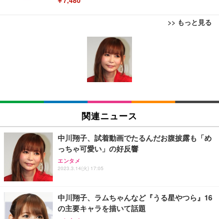
>> もっと見る
[EdoErgo] オフィスチェア 椅子 テレワーク 疲れな
EIZO ビジネス向けプレミアムモニター | FlexScan
Amazonベーシック ペットシーツ 薄型 レギュラー 1
い 跳ね上げ式アームレスト コンパクト 約105度ロッ
EV3240X-WT | 31.5型4K UHD・USB Type-C・ホワ
回使い捨て 無香料 ホワイト 300枚
キング pc 事務椅子 360度回転 座面昇降 強化ナイロ
イト
ン樹脂ベース 通気性メッシュ 在宅ワーク H-WY01
￥3,373
￥5,699
￥105,595
(黒網+黒枠+黒足)
EIZO ビジネス向けプレミアムモニター | FlexScan
SIHOO B100 オフィスチェア／デスクチェア メッシ
Amazonベーシック ペットシーツ 厚型 ワイド 42枚
EV2740X-WT | 27.0型4K UHD・USB Type-C・ホワ
ュチェア 人間工学 疲れない ブラック
x2袋(84枚) ホワイト(吸収面:ライトブルー)
関連ニュース
イト
￥27,999
￥3,234
￥109,572
中川翔子、試着動画でたるんだお腹披露も「め
っちゃ可愛い」の好反響
Sezlife オフィスチェア デスクチェア 疲れない テレ
【純正品】27"ゲーミングモニター DualSense 充電
ネオ・ルーライフ ネオ・オムツ L 中型犬用 26枚入
エンタメ
ワーク チェア 強化バックレスト 30度ロッキング機
2023.3.14(火) 17:05
フック付き（CFI-ZDM1J）
り 単品
能 人間工学 椅子 腰サポート 90度跳ね上げ式アーム
レスト 3Dヘッドレスト ハンガー付き 高反発クッシ
￥49,979
￥1,800
￥7,680
ョン PCチェア 通気性メッシュ ゲーミング/勉強/事
中川翔子、ラムちゃんなど『うる星やつら』16
務用 おしゃれ パソコンチェア (ブラック)
の主要キャラを描いて話題
Sezlife オフィスチェア デスクチェア 疲れない テレ
【整備済み品】Dell E2724HS 27インチ 液晶モニタ
Smart Basic(スマートベーシック) 【Amazon.co.jp