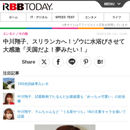
MENU
CLOSE
ホーム
IT・デジタル
SPEED TEST
エンタメ
ライフ
ホーム
IT・デジタル
エンタメ
その他
2023.3.28（火）14:06
中川翔子、スリランカへ！ゾウに水浴びさせて
IT・デジタルTOP
スマートフォン
SPEED TEST
大感激「天国だよ！夢みたい！」
ネタ
ガジェット・ツール
エンタメ
ショッピング
その他
エンタメTOP
映画・ドラマ
ライフ
注目記事
韓流・K-POP
韓国・芸能
ライフTOP
グルメ
リリース一覧
10G光回線導入レポ
音楽
スポーツ
ペット
ショッピング
プッシュ通知の停止方法
中川翔子、試着動画でたるんだお腹披露も「めっちゃ可愛い」の好反
響
グラビア
ブログ
その他
中川翔子、ラムちゃんなど『うる星やつら』16の主要キャラを描いて
ショッピング
その他
話題