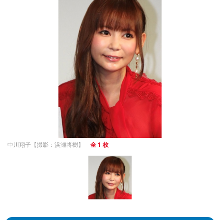
中川翔子【撮影：浜瀬将樹】
全 1 枚