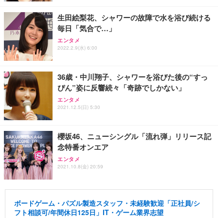
生田絵梨花、シャワーの故障で水を浴び続ける
毎日「気合で…」
エンタメ
2022.2.9(水) 6:00
36歳・中川翔子、シャワーを浴びた後の“すっ
ぴん”姿に反響続々「奇跡でしかない」
エンタメ
2021.12.5(日) 5:30
櫻坂46、ニューシングル「流れ弾」リリース記
念特番オンエア
エンタメ
2021.10.8(金) 20:59
ボードゲーム・パズル製造スタッフ・未経験歓迎「正社員/シ
フト相談可/年間休日125日」IT・ゲーム業界志望