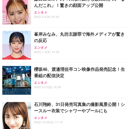
んだこれ」！驚きの顔面アップ公開
エンタメ
2023.3.2(木) 20:42
峯岸みなみ、丸坊主謝罪で海外メディアが驚き
の反応
エンタメ
2023.1.4(水) 14:46
櫻坂46、渡邉理佐卒コン映像作品発売記念！生
番組の配信決定
エンタメ
2022.12.2(金) 18:26
石川翔鈴、31日発売写真集の撮影風景公開！シ
ースルー衣装でシャワーやプールにも
エンタメ
2022.10.25(火) 11:16