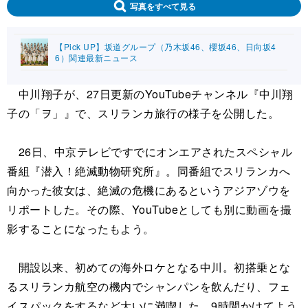
写真をすべて見る
【Pick UP】坂道グループ（乃木坂46、櫻坂46、日向坂4
6）関連最新ニュース
中川翔子が、27日更新のYouTubeチャンネル『中川翔
子の「ヲ」』で、スリランカ旅行の様子を公開した。
26日、中京テレビですでにオンエアされたスペシャル
番組『潜入！絶滅動物研究所』。同番組でスリランカへ
向かった彼女は、絶滅の危機にあるというアジアゾウを
リポートした。その際、YouTubeとしても別に動画を撮
影することになったもよう。
開設以来、初めての海外ロケとなる中川。初搭乗とな
るスリランカ航空の機内でシャンパンを飲んだり、フェ
イスパックをするなど大いに満喫した。9時間かけてよう