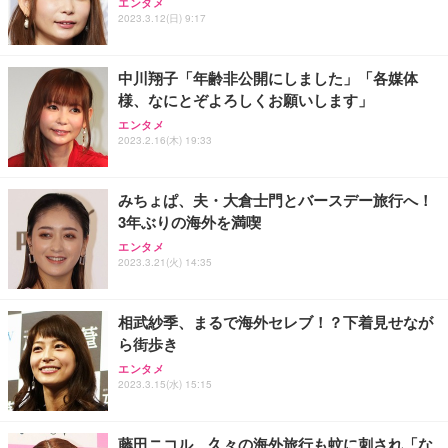
エンタメ
ワーク チェア 強化バックレスト 30度ロッキング機
ー フルHD（1920×1080）VA 非光沢 HDMI/DisplayP
限定】 Smart Basic アイリスオーヤマ ペットシーツ
2023.3.12(日) 9:17
能 人間工学 椅子 腰サポート 90度跳ね上げ式アーム
ort/VGA スピーカー内蔵 高さ調整 スイベル VESA対
超厚型 お徳用 ワイド 100枚入 (x 1) (ケース販売)
レスト 3Dヘッドレスト ハンガー付き 高反発クッシ
応 ComfortView ビジネス向け
￥7,680
￥15,800
￥3,670
ョン PCチェア 通気性メッシュ ゲーミング/勉強/事
中川翔子「年齢非公開にしました」「各媒体
務用 おしゃれ パソコンチェア (ホワイト)
様、なにとぞよろしくお願いします」
ANDWINT オフィスチェア デスクチェア 肘なし メ
【MiniLED/24.5inch/280Hz/FHD】GRAPHT THE S
アイリスオーヤマ ペットシーツ 超厚型 お徳用 レギ
ッシュ 通気性 ランバーサポート付き 腰サポート ガ
HOOTER Gaming Monitor 24” Essential ゲーミン
エンタメ
ュラー 200枚入【Amazon.co.jp限定】
ス圧無段階昇降 360度回転 キャスター付き コンパク
グモニター QD 24.5インチ 1ms FHD 量子ドット 残
2023.2.16(木) 19:33
ト 幅52×奥行58.5×高さ84～96cm テレワーク 在宅
像低減 (3年保証 | 輝点保証 | 日本メーカー)
￥3,731
￥4,139
￥34,980
勤務 ブラック
みちょぱ、夫・大倉士門とバースデー旅行へ！
3年ぶりの海外を満喫
エンタメ
2023.3.21(火) 14:35
相武紗季、まるで海外セレブ！？下着見せなが
ら街歩き
エンタメ
2023.3.15(水) 15:15
藤田ニコル、久々の海外旅行も蚊に刺され「な