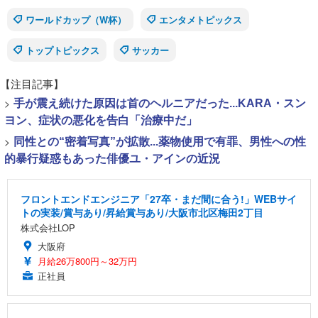
ワールドカップ（W杯）
エンタメトピックス
トップトピックス
サッカー
【注目記事】
>
手が震え続けた原因は首のヘルニアだった...KARA・スン
ヨン、症状の悪化を告白「治療中だ」
>
同性との“密着写真”が拡散...薬物使用で有罪、男性への性
的暴行疑惑もあった俳優ユ・アインの近況
フロントエンドエンジニア「27卒・まだ間に合う!」WEBサイ
トの実装/賞与あり/昇給賞与あり/大阪市北区梅田2丁目
株式会社LOP
大阪府
月給26万800円～32万円
正社員