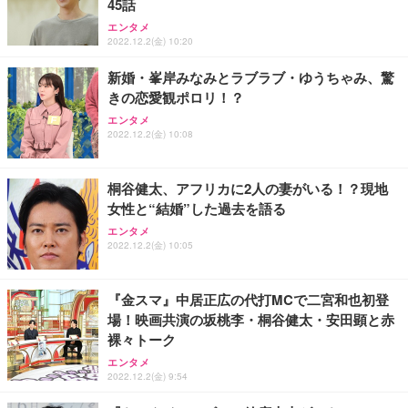
45話
エンタメ
2022.12.2(金) 10:20
新婚・峯岸みなみとラブラブ・ゆうちゃみ、驚
きの恋愛観ポロリ！？
エンタメ
2022.12.2(金) 10:08
桐谷健太、アフリカに2人の妻がいる！？現地
女性と“結婚”した過去を語る
エンタメ
2022.12.2(金) 10:05
『金スマ』中居正広の代打MCで二宮和也初登
場！映画共演の坂桃李・桐谷健太・安田顕と赤
裸々トーク
エンタメ
2022.12.2(金) 9:54