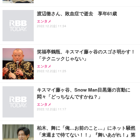
渡辺徹さん、敗血症で逝去 享年61歳
エンタメ
2022.12.2(金) 11:34
笑福亭鶴瓶、キスマイ藤ヶ谷のスゴさ明かす！
「テクニックじゃない」
エンタメ
2022.12.2(金) 11:25
キスマイ藤ヶ谷、Snow Man目黒蓮の言動に
悶々「どっちなんですかね？」
エンタメ
2022.12.2(金) 11:17
柏木、舞に「俺…お前のこと…」にネット騒然
「来週まで待てない！！」『舞いあがれ！』第