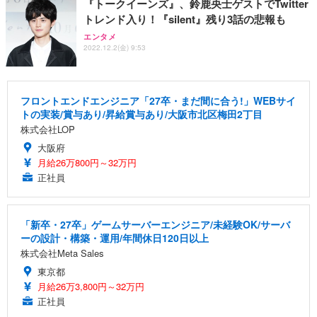
『トークイーンズ』、鈴鹿央士ゲストでTwitter
トレンド入り！『silent』残り3話の悲報も
エンタメ
2022.12.2(金) 9:53
フロントエンドエンジニア「27卒・まだ間に合う!」WEBサイ
トの実装/賞与あり/昇給賞与あり/大阪市北区梅田2丁目
株式会社LOP
大阪府
月給26万800円～32万円
正社員
「新卒・27卒」ゲームサーバーエンジニア/未経験OK/サーバ
ーの設計・構築・運用/年間休日120日以上
株式会社Meta Sales
東京都
月給26万3,800円～32万円
正社員