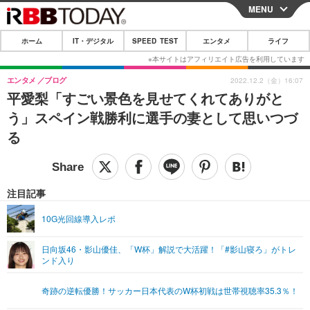
MENU
CLOSE
ホーム
IT・デジタル
SPEED TEST
エンタメ
ライフ
ホーム
IT・デジタル
エンタメ
ブログ
2022.12.2（金）16:07
平愛梨「すごい景色を見せてくれてありがと
IT・デジタルTOP
スマートフォン
SPEED TEST
う」スペイン戦勝利に選手の妻として思いつづ
ネタ
ガジェット・ツール
る
エンタメ
ショッピング
その他
エンタメTOP
映画・ドラマ
ライフ
韓流・K-POP
韓国・芸能
注目記事
ライフTOP
グルメ
リリース一覧
音楽
スポーツ
10G光回線導入レポ
ペット
ショッピング
プッシュ通知の停止方法
グラビア
ブログ
その他
日向坂46・影山優佳、「W杯」解説で大活躍！「#影山寝ろ」がトレ
ンド入り
ショッピング
その他
奇跡の逆転優勝！サッカー日本代表のW杯初戦は世帯視聴率35.3％！