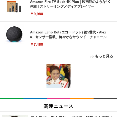
Amazon Fire TV Stick 4K Plus | 映画館のような4K
体験 | ストリーミングメディアプレイヤー
￥9,980
Amazon Echo Dot (エコードット) 第5世代 - Alex
a、センサー搭載、鮮やかなサウンド｜チャコール
￥7,480
>> もっと見る
[EdoErgo] オフィスチェア 椅子 テレワーク 疲れな
EIZO ビジネス向けプレミアムモニター | FlexScan
Amazonベーシック ペットシーツ 薄型 レギュラー 1
い 跳ね上げ式アームレスト コンパクト 約105度ロッ
EV3240X-WT | 31.5型4K UHD・USB Type-C・ホワ
回使い捨て 無香料 ホワイト 300枚
キング pc 事務椅子 360度回転 座面昇降 強化ナイロ
イト
ン樹脂ベース 通気性メッシュ 在宅ワーク H-WY01
￥3,373
￥5,699
￥105,595
(黒網+黒枠+黒足)
EIZO ビジネス向けプレミアムモニター | FlexScan
SIHOO B100 オフィスチェア／デスクチェア メッシ
Amazonベーシック ペットシーツ 厚型 ワイド 42枚
EV2740X-WT | 27.0型4K UHD・USB Type-C・ホワ
ュチェア 人間工学 疲れない ブラック
x2袋(84枚) ホワイト(吸収面:ライトブルー)
関連ニュース
イト
￥27,999
￥3,234
￥109,572