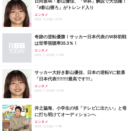
日向坂46・影山優佳、「W杯」解説で大活躍！
「#影山寝ろ」がトレンド入り
Sezlife オフィスチェア デスクチェア 疲れない テレ
【純正品】27"ゲーミングモニター DualSense 充電
ネオ・ルーライフ ネオ・オムツ L 中型犬用 26枚入
エンタメ
ワーク チェア 強化バックレスト 30度ロッキング機
2022.12.2(金) 12:23
フック付き（CFI-ZDM1J）
り 単品
能 人間工学 椅子 腰サポート 90度跳ね上げ式アーム
レスト 3Dヘッドレスト ハンガー付き 高反発クッシ
￥49,979
￥1,800
￥7,680
ョン PCチェア 通気性メッシュ ゲーミング/勉強/事
奇跡の逆転優勝！サッカー日本代表のW杯初戦
務用 おしゃれ パソコンチェア (ブラック)
は世帯視聴率35.3％！
Sezlife オフィスチェア デスクチェア 疲れない テレ
【整備済み品】Dell E2724HS 27インチ 液晶モニタ
Smart Basic(スマートベーシック) 【Amazon.co.jp
エンタメ
ワーク チェア 強化バックレスト 30度ロッキング機
ー フルHD（1920×1080）VA 非光沢 HDMI/DisplayP
限定】 Smart Basic アイリスオーヤマ ペットシーツ
2022.11.24(木) 11:59
能 人間工学 椅子 腰サポート 90度跳ね上げ式アーム
ort/VGA スピーカー内蔵 高さ調整 スイベル VESA対
超厚型 お徳用 ワイド 100枚入 (x 1) (ケース販売)
レスト 3Dヘッドレスト ハンガー付き 高反発クッシ
応 ComfortView ビジネス向け
￥7,680
￥15,800
￥3,670
ョン PCチェア 通気性メッシュ ゲーミング/勉強/事
サッカー大好き影山優佳、日本の逆転Vに歓喜
務用 おしゃれ パソコンチェア (ホワイト)
「日本代表!!!!!!!!最高です!!!」
ANDWINT オフィスチェア デスクチェア 肘なし メ
【MiniLED/24.5inch/280Hz/FHD】GRAPHT THE S
アイリスオーヤマ ペットシーツ 超厚型 お徳用 レギ
ッシュ 通気性 ランバーサポート付き 腰サポート ガ
HOOTER Gaming Monitor 24” Essential ゲーミン
エンタメ
ュラー 200枚入【Amazon.co.jp限定】
ス圧無段階昇降 360度回転 キャスター付き コンパク
グモニター QD 24.5インチ 1ms FHD 量子ドット 残
2022.11.24(木) 12:08
ト 幅52×奥行58.5×高さ84～96cm テレワーク 在宅
像低減 (3年保証 | 輝点保証 | 日本メーカー)
￥3,731
￥4,139
￥34,980
勤務 ブラック
井之脇海、小学生の頃「テレビに出たい」と母
に打ち明けてオーディションへ
エンタメ
2022.12.2(金) 11:48