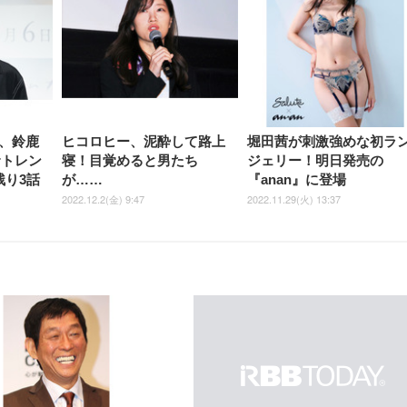
、鈴鹿
ヒコロヒー、泥酔して路上
堀田茜が刺激強めな初ラ
erトレン
寝！目覚めると男たち
ジェリー！明日発売の
残り3話
が……
『anan』に登場
2022.12.2(金) 9:47
2022.11.29(火) 13:37