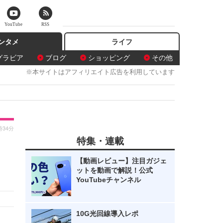
YouTube
RSS
ンタメ
ライフ
グラビア
ブログ
ショッピング
その他
※本サイトはアフィリエイト広告を利用しています
時34分
特集・連載
【動画レビュー】注目ガジェ
ットを動画で解説！公式
YouTubeチャンネル
10G光回線導入レポ