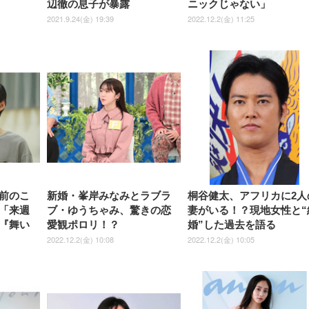
辺徹の息子が暴露
ニックじゃない」
しゃれ パソコンチェア (ブラ
ゃれ パソコンチェア (ホワイ
ック)
ト)
2021.9.24(金) 19:39
2022.12.2(金) 11:25
前のこ
新婚・峯岸みなみとラブラ
桐谷健太、アフリカに2人
「来週
ブ・ゆうちゃみ、驚きの恋
妻がいる！？現地女性と“
『舞い
愛観ポロリ！？
婚”した過去を語る
2022.12.2(金) 10:08
2022.12.2(金) 10:05