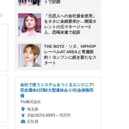
トで好調
尾》
「元恋人への会社資金使用」
をネタに金銭要求か…韓国タ
レントの元マネージャー2
人、恐喝未遂で起訴
THE BOYZ・ソヌ、HIPHOP
レーベルAT AREAと専属契
約！ヨンフンに続き新たなス
タート
会社で使うシステムをつくるエンジニア/
完全週休2日制/大型連休あり/社会保険完
備
Yts株式会社
埼玉県
月給29万4,500円～70万円
正社員