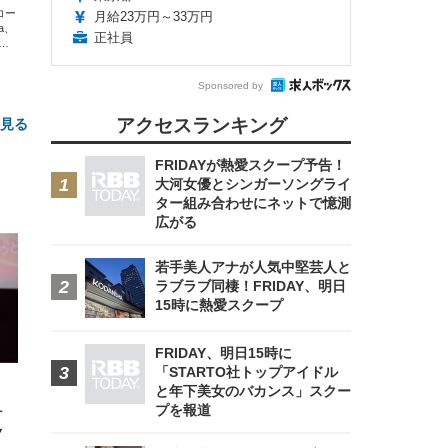
エコー
月給23万円～33万円
xa、
正社員
な
Sponsored by
アクセスランキング
と見る
FRIDAYが熱愛スクープ予告！
大河女優とシンガーソングライ
ター組み合わせにネットで憶測
広がる
若手美人アナが人気中堅芸人と
ラブラブ同棲！FRIDAY、明日
15時に熱愛スクープ
FHD】
ェ
ット
 メ
レギ
 ゲ
ーサ
FRIDAY、明日15時に
ンチ
 ガ
「STARTO社トップアイドル
 (3
回
ー)
ンパ
と年下美女のバカンス」スクー
高さ
プを報道
ヶ
 在
ク