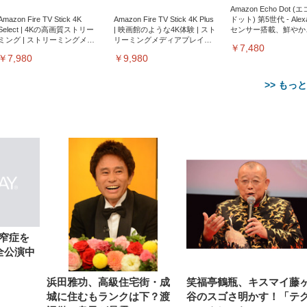
Amazon Echo Dot (
Amazon Fire TV Stick 4K
Amazon Fire TV Stick 4K Plus
ドット) 第5世代 - Ale
Select | 4Kの高画質ストリー
| 映画館のような4K体験 | スト
センサー搭載、鮮やか
ミング | ストリーミングメデ
リーミングメディアプレイヤ
サウンド｜チャコール
￥7,480
ィアプレイヤー
ー
￥7,980
￥9,980
>> もっ
【整備済み品】Dell
【MiniLED/24.5inch/280Hz/
正品】27"ゲーミングモ
ANDWINT オフィスチ
アイリスオーヤマ ペ
Sezlife オフィスチェア デスク
ネオ・ルーライフ ネオ・オム
E2724HS 27インチ 液晶モ
Sezlife オフィスチェア デスク
Smart Basic(スマートベーシ
GRAPHT THE SHOOTER
ー DualSense 充電フッ
ア デスクチェア 肘なし
シーツ 超厚型 お徳用 
チェア 疲れない テレワーク
ツ L 中型犬用 26枚入り 単品
ニター フル
チェア 疲れない テレワーク
ック) 【Amazon.co.jp限定】
Gaming Monitor 24” Essential
き（CFI-ZDM1J）
ッシュ 通気性 ランバ
ュラー 200枚入
窄症を
チェア 強化バックレスト 30
HD（1920×1080）VA 非光
チェア 強化バックレスト 30度
Smart Basic アイリスオーヤマ
ーミングモニター QD 24.5イ
ポート付き 腰サポート
【Amazon.co.jp限定】
￥1,800
￥15,800
全公演中
￥34,980
9,979
度ロッキング機能 人間工学 椅
沢 HDMI/DisplayPort/VGA
ロッキング機能 人間工学 椅子
ペットシーツ 超厚型 お徳用
￥4,139
￥3,731
1ms FHD 量子ドット 残像低減
ス圧無段階昇降 360度
￥7,680
￥7,680
￥3,670
子 腰サポート 90度跳ね上げ
スピーカー内蔵 高さ調整 ス
腰サポート 90度跳ね上げ式ア
ワイド 100枚入 (x 1) (ケース
年保証 | 輝点保証 | 日本メーカ
転 キャスター付き コ
式アームレスト 3Dヘッドレス
イベル VESA対応
ームレスト 3Dヘッドレスト
販売)
クト 幅52×奥行58.5×
浜田雅功、高級住宅街・成
笑福亭鶴瓶、キスマイ藤
ト ハンガー付き 高反発クッシ
ComfortView ビジネス向け
ハンガー付き 高反発クッショ
84～96cm テレワーク
ョン PCチェア 通気性メッシ
ン PCチェア 通気性メッシュ
城に住むもランクは下？渡
谷のスゴさ明かす！「テ
宅勤務 ブラック
ュ ゲーミング/勉強/事務用 お
ゲーミング/勉強/事務用 おし