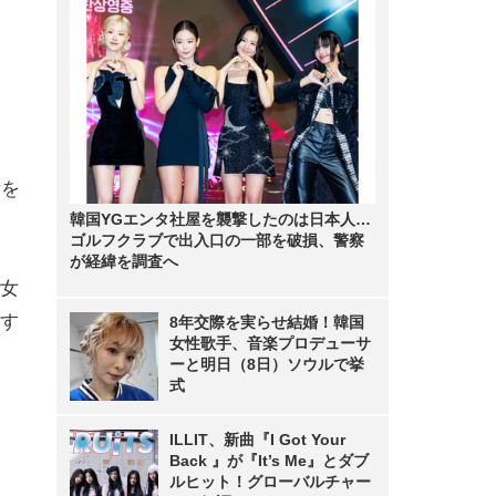
断を
韓国YGエンタ社屋を襲撃したのは日本人…
ゴルフクラブで出入口の一部を破損、警察
が経緯を調査へ
女
す
8年交際を実らせ結婚！韓国
女性歌手、音楽プロデューサ
ーと明日（8日）ソウルで挙
式
ILLIT、新曲『I Got Your
Back 』が『It’s Me』とダブ
ルヒット！グローバルチャー