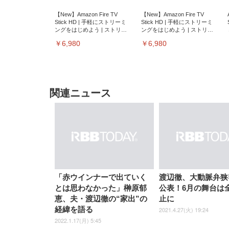
【New】Amazon Fire TV
【New】Amazon Fire TV
Stick HD | 手軽にストリーミ
Stick HD | 手軽にストリーミ
ングをはじめよう | ストリー
ングをはじめよう | ストリー
ミングメディアプレイヤー
ミングメディアプレイヤー
￥6,980
￥6,980
関連ニュース
EIZO ビジネス向けプレミア
EIZO ビジネス向けプレミア
【純
[EdoErgo] オフィスチェア 椅
Amazonベーシック ペットシ
SIHOO B100 オフィスチェア
Amazonベーシック ペットシ
ムモニター | FlexScan
ムモニター | FlexScan
ニタ
子 テレワーク 疲れない 跳ね
ーツ 薄型 レギュラー 1回使い
／デスクチェア メッシュチェ
ーツ 厚型 ワイド 42枚x2袋(84
EV3240X-WT | 31.5型4K
EV2740X-WT | 27.0型4K
ク付
「赤ウインナーで出ていく
渡辺徹、大動脈弁狭
上げ式アームレスト コンパク
捨て 無香料 ホワイト 300枚
ア 人間工学 疲れない ブラッ
枚) ホワイト(吸収面:ライトブ
UHD・USB Type-C・ホワイ
UHD・USB Type-C・ホワイ
とは思わなかった」榊原郁
公表！6月の舞台は
ト 約105度ロッキング pc 事務
￥105,595
￥109,572
ク
ルー)
￥4
ト
ト
￥5,699
￥3,373
￥27,999
￥3,234
椅子 360度回転 座面昇降 強化
恵、夫・渡辺徹の“家出”の
止に
ナイロン樹脂ベース 通気性メ
経緯を語る
2021.4.27(火) 19:24
ッシュ 在宅ワーク H-
WY01(黒網+黒枠+黒足)
2022.1.17(月) 5:45