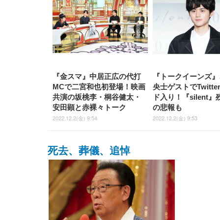
『金スマ』中居正広の代打
『トークイーンズ』
MCで二宮和也初登場！映画
央士ゲストでTwitt
共演の坂桃李・桐谷健太・
ド入り！『silent』
安田顕と赤裸々トーク
の悲報も
2022.12.2(金) 9:54
2022.12.2(金) 9:53
死去、葬儀、追悼