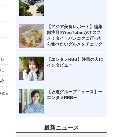
【アジア美食レポート】編集
部注目のYouTuberがオスス
メ！タイ・バンコクに行った
ら食べたいグルメをチェック
梅沢富美男、中村玉緒さんの告別式に参列「とても綺麗なお顔でした」
【エンタメRBB】注目の人に
インタビュー
明石家さんま、中村玉緒さんとの思い出回顧「心に穴が開いた」
ガッツ石松さんが死去…イメージキャラクター務めたガッツレンタカーが追悼「心から感謝申し上げます」
【坂道グループニュース】ー
を送る
エンタメRBBー
最新ニュース