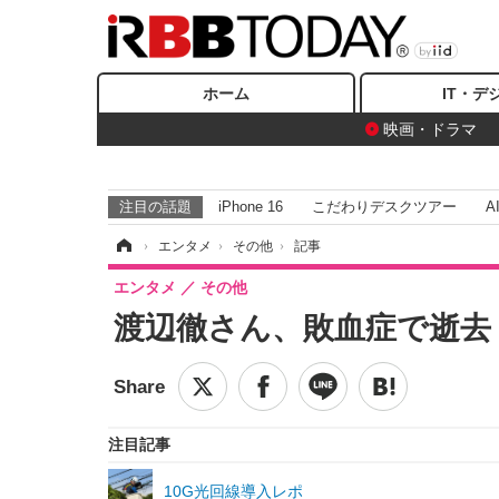
ホーム
IT・デ
映画・ドラマ
注目の話題
iPhone 16
こだわりデスクツアー
A
ホーム
›
エンタメ
›
その他
›
記事
エンタメ
その他
渡辺徹さん、敗血症で逝去
注目記事
10G光回線導入レポ