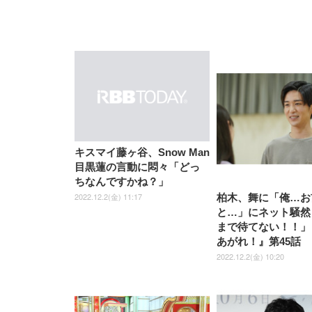
キスマイ藤ヶ谷、Snow Man
目黒蓮の言動に悶々「どっ
ちなんですかね？」
2022.12.2(金) 11:17
柏木、舞に「俺…お
と…」にネット騒然
まで待てない！！」
あがれ！』第45話
2022.12.2(金) 10:20