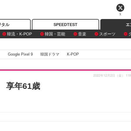
X
ジタル
SPEEDTEST
エ
韓流・K-POP
韓国・芸能
音楽
スポーツ
I
Google Pixel 9
韓国ドラマ
K-POP
2022年12月2日（金） 11
 享年61歳