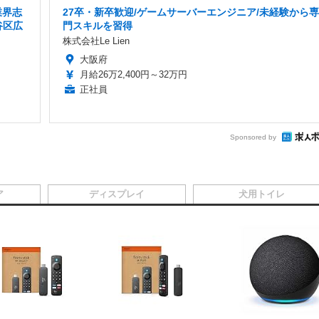
業界志
27卒・新卒歓迎/ゲームサーバーエンジニア/未経験から専
谷区広
門スキルを習得
株式会社Le Lien
大阪府
月給26万2,400円～32万円
正社員
Sponsored by
ア
ディスプレイ
犬用トイレ