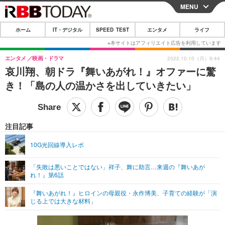
MENU
CLOSE
ホーム
IT・デジタル
SPEED TEST
エンタメ
ライフ
ホーム
IT・デジタル
エンタメ
映画・ドラマ
2022.10.10（月）9:44
哀川翔、朝ドラ『舞いあがれ！』オファーに驚
IT・デジタルTOP
スマートフォン
SPEED TEST
き！「島の人の温かさを出していきたい」
ネタ
ガジェット・ツール
エンタメ
ショッピング
その他
エンタメTOP
映画・ドラマ
ライフ
注目記事
韓流・K-POP
韓国・芸能
ライフTOP
グルメ
リリース一覧
10G光回線導入レポ
音楽
スポーツ
ペット
ショッピング
プッシュ通知の停止方法
「失敗は悪いことではない」祥子、舞に助言…来週の『舞いあが
れ！』第6話
グラビア
ブログ
その他
『舞いあがれ！』ヒロインの母親役・永作博美、子育ての経験が「演
ショッピング
その他
じる上では大きな材料」