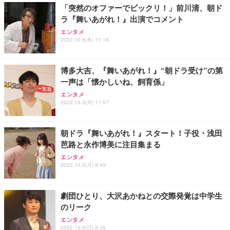
「突然のオファーでビックリ！」前川清、朝ド
務用 おしゃれ パソコンチェア (ホワイト)
ラ『舞いあがれ！』出演でコメント
ANDWINT オフィスチェア デスクチェア 肘なし メ
【MiniLED/24.5inch/280Hz/FHD】GRAPHT THE S
アイリスオーヤマ ペットシーツ 超厚型 お徳用 レギ
ッシュ 通気性 ランバーサポート付き 腰サポート ガ
HOOTER Gaming Monitor 24” Essential ゲーミン
エンタメ
ュラー 200枚入【Amazon.co.jp限定】
ス圧無段階昇降 360度回転 キャスター付き コンパク
グモニター QD 24.5インチ 1ms FHD 量子ドット 残
2022.10.6(木) 11:18
ト 幅52×奥行58.5×高さ84～96cm テレワーク 在宅
像低減 (3年保証 | 輝点保証 | 日本メーカー)
￥3,731
￥4,139
￥34,980
勤務 ブラック
博多大吉、『舞いあがれ！』“朝ドラ受け”の第
一声は「懐かしいね、飼育係」
エンタメ
2022.10.3(月) 11:57
朝ドラ『舞いあがれ！』スタート！子役・浅田
芭路と永作博美に注目集まる
エンタメ
2022.10.3(月) 9:49
劇団ひとり、大沢あかねとの交際発覚は中学生
のリーク
エンタメ
2022.10.9(日) 9:26