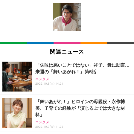
[EdoErgo] オフィスチェア 椅子 テレワーク 疲れな
EIZO ビジネス向けプレミアムモニター | FlexScan
Amazonベーシック ペットシーツ 薄型 レギュラー 1
い 跳ね上げ式アームレスト コンパクト 約105度ロッ
EV3240X-WT | 31.5型4K UHD・USB Type-C・ホワ
回使い捨て 無香料 ホワイト 300枚
キング pc 事務椅子 360度回転 座面昇降 強化ナイロ
イト
ン樹脂ベース 通気性メッシュ 在宅ワーク H-WY01
￥3,373
￥5,699
￥105,595
(黒網+黒枠+黒足)
EIZO ビジネス向けプレミアムモニター | FlexScan
SIHOO B100 オフィスチェア／デスクチェア メッシ
Amazonベーシック ペットシーツ 厚型 ワイド 42枚
EV2740X-WT | 27.0型4K UHD・USB Type-C・ホワ
ュチェア 人間工学 疲れない ブラック
x2袋(84枚) ホワイト(吸収面:ライトブルー)
関連ニュース
イト
￥27,999
￥3,234
￥109,572
「失敗は悪いことではない」祥子、舞に助言…
来週の『舞いあがれ！』第6話
Sezlife オフィスチェア デスクチェア 疲れない テレ
【純正品】27"ゲーミングモニター DualSense 充電
ネオ・ルーライフ ネオ・オムツ L 中型犬用 26枚入
エンタメ
ワーク チェア 強化バックレスト 30度ロッキング機
2022.10.8(土) 14:21
フック付き（CFI-ZDM1J）
り 単品
能 人間工学 椅子 腰サポート 90度跳ね上げ式アーム
レスト 3Dヘッドレスト ハンガー付き 高反発クッシ
￥49,979
￥1,800
￥7,680
ョン PCチェア 通気性メッシュ ゲーミング/勉強/事
『舞いあがれ！』ヒロインの母親役・永作博
務用 おしゃれ パソコンチェア (ブラック)
美、子育ての経験が「演じる上では大きな材
Sezlife オフィスチェア デスクチェア 疲れない テレ
【整備済み品】Dell E2724HS 27インチ 液晶モニタ
Smart Basic(スマートベーシック) 【Amazon.co.jp
料」
ワーク チェア 強化バックレスト 30度ロッキング機
ー フルHD（1920×1080）VA 非光沢 HDMI/DisplayP
限定】 Smart Basic アイリスオーヤマ ペットシーツ
能 人間工学 椅子 腰サポート 90度跳ね上げ式アーム
ort/VGA スピーカー内蔵 高さ調整 スイベル VESA対
超厚型 お徳用 ワイド 100枚入 (x 1) (ケース販売)
エンタメ
2022.10.7(金) 11:23
レスト 3Dヘッドレスト ハンガー付き 高反発クッシ
応 ComfortView ビジネス向け
￥7,680
￥15,800
￥3,670
ョン PCチェア 通気性メッシュ ゲーミング/勉強/事