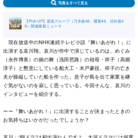
写真をすべて見る
【Pick UP】坂道グループ（乃木坂46、櫻坂46、日向坂4
6）関連最新ニュース
現在放送中のNHK連続テレビ小説『舞いあがれ！』に
出演する哀川翔。哀川が作中で演じているのは、めぐみ
（永作博美）の娘の舞（浅田芭路）の祖母・祥子（高畑
淳子）と懇意にしている船大工・木戸豪役。祥子の亡き
夫が操縦していた船を作った。息子が島を出て家業を継
ぐ気がないのを寂しく思っている。今回そんな、哀川の
インタビューを紹介する。
ーー『舞いあがれ！』に出演することが決まったときの
お気持ちはいかがだったでしょうか？
哀川：“朝ドラ”は初出演なんですよ。大河ドラマには何度