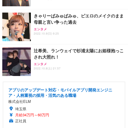
きゃりーぱみゅぱみゅ、ピエロのメイクのまま
母親と言い争った過去
エンタメ
2022.10.9(日) 9:25
辻希美、ランウェイで杉浦太陽にお姫様抱っこ
され大照れ！
エンタメ
2022.10.8(土) 21:57
アプリのアップデート対応・モバイルアプリ開発エンジニ
ア・人柄重視の採用・活気のある職場
株式会社ELM
埼玉県
月給34万円～60万円
正社員