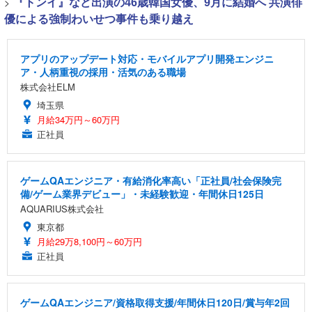
>
『トンイ』など出演の46歳韓国女優、9月に結婚へ 共演俳
優による強制わいせつ事件も乗り越え
アプリのアップデート対応・モバイルアプリ開発エンジニ
ア・人柄重視の採用・活気のある職場
株式会社ELM
埼玉県
月給34万円～60万円
正社員
ゲームQAエンジニア・有給消化率高い「正社員/社会保険完
備/ゲーム業界デビュー」・未経験歓迎・年間休日125日
AQUARIUS株式会社
東京都
月給29万8,100円～60万円
正社員
ゲームQAエンジニア/資格取得支援/年間休日120日/賞与年2回