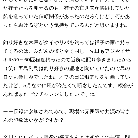
た祥子たちを見守るのも、祥子の亡き夫が操縦していた
船を造っていた信頼関係があったのだろうけど、何かあ
ったら助けるぞという気持ちでいるんだと思いますね。
釣り好きな木戸がタイやサバを釣っては祥子の家に持っ
てくるのは、ふだんの僕と全く同じ。先日もアジやイサ
キを50～60匹程度釣ったので近所に配り歩きましたから
（笑）五島列島は釣り好きの聖地と聞いていたので島の
ロケも楽しみでしたね。オフの日に船釣りを計画してい
たけど、5月なのに風が冷たくて断念したんです。機会が
あればまたぜひチャレンジしたいですね！
ーー収録に参加されてみて、現場の雰囲気や共演の皆さ
んの印象はいかがですか？
哀川：ヒロイン・舞役の福原さんとは初めての共演。明