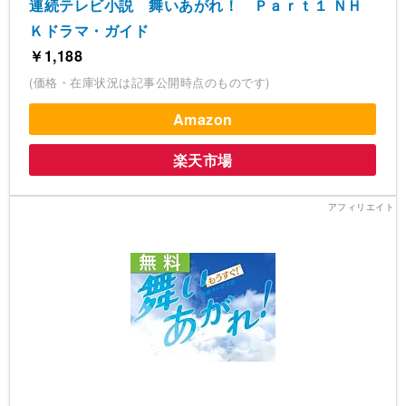
連続テレビ小説 舞いあがれ！ Ｐａｒｔ１ ＮＨ
Ｋドラマ・ガイド
￥1,188
(価格・在庫状況は記事公開時点のものです)
Amazon
楽天市場