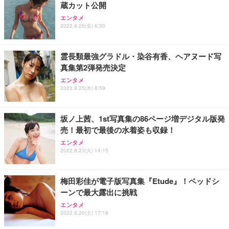
蔵カット公開
エンタメ
2022.8.26(金) 6:30
霊長類最強グラドル・染谷有香、ヘアヌード写
真集第2弾発売決定
エンタメ
2022.8.25(木) 6:59
坂ノ上茜、1st写真集の86ページ増デジタル版発
売！最初で最後の水着姿も収録！
エンタメ
2022.8.23(火) 14:15
梅田彩佳が電子版写真集『Etude』！ベッドシ
ーンで最大露出に挑戦
エンタメ
2022.8.20(土) 17:18