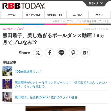
MENU
CLOSE
ホーム
IT・デジタル
SPEED TEST
エンタメ
ライフ
ホーム
IT・デジタル
エンタメ
ブログ
2022.8.30（火）5:30
熊田曜子、美し過ぎるポールダンス動画！9ヵ
IT・デジタルTOP
スマートフォン
SPEED TEST
月でプロなみ!?
ネタ
ガジェット・ツール
エンタメ
ショッピング
その他
エンタメTOP
映画・ドラマ
ライフ
注目記事
韓流・K-POP
韓国・芸能
ライフTOP
グルメ
リリース一覧
10G光回線導入レポ
音楽
スポーツ
ペット
ショッピング
プッシュ通知の停止方法
熊田曜子がセクシーなラウンドガールに！「裸で出てきたんじゃない
の？」くらいな感じで…
グラビア
ブログ
その他
ショッピング
その他
熊田曜子、産後初のDVD！抜群のスタイル健在