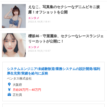
えなこ、写真集のセクシーなデニムビキニ披
露！オフショットを公開
エンタメ
2022.8.18(木) 18:41
櫻坂46・守屋麗奈、セクシーなレースランジェ
リーカットが公開に！
エンタメ
2022.8.16(火) 10:57
システムエンジニア/未経験歓迎/業務システムの設計開発/福利
厚生充実/実績を給与に反映
ベンタス株式会社
大阪府
月給29万円～40万円
正社員