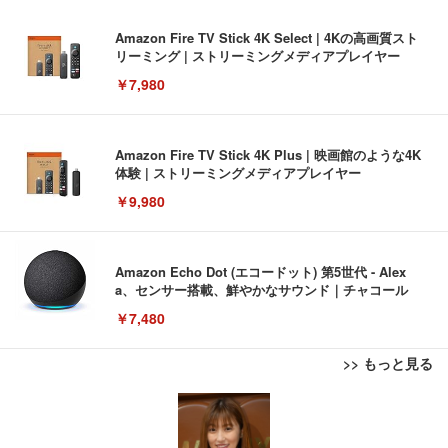
Amazon Fire TV Stick 4K Select | 4Kの高画質スト
リーミング | ストリーミングメディアプレイヤー
￥7,980
Amazon Fire TV Stick 4K Plus | 映画館のような4K
体験 | ストリーミングメディアプレイヤー
￥9,980
Amazon Echo Dot (エコードット) 第5世代 - Alex
a、センサー搭載、鮮やかなサウンド｜チャコール
￥7,480
>> もっと見る
[EdoErgo] オフィスチェア 椅子 テレワーク 疲れな
EIZO ビジネス向けプレミアムモニター | FlexScan
Amazonベーシック ペットシーツ 薄型 レギュラー 1
い 跳ね上げ式アームレスト コンパクト 約105度ロッ
EV3240X-WT | 31.5型4K UHD・USB Type-C・ホワ
回使い捨て 無香料 ホワイト 300枚
キング pc 事務椅子 360度回転 座面昇降 強化ナイロ
イト