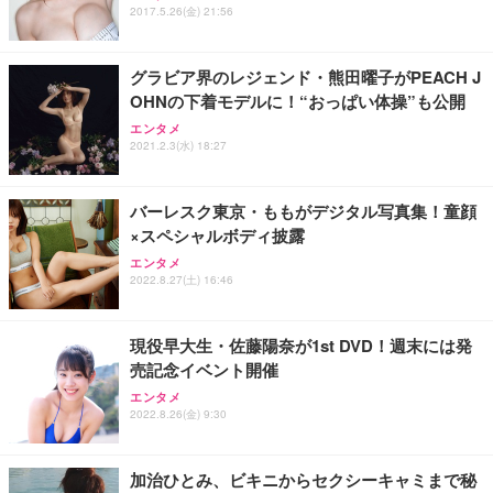
ュラー 200枚入【Amazon.co.jp限定】
ス圧無段階昇降 360度回転 キャスター付き コンパク
グモニター QD 24.5インチ 1ms FHD 量子ドット 残
2017.5.26(金) 21:56
ト 幅52×奥行58.5×高さ84～96cm テレワーク 在宅
像低減 (3年保証 | 輝点保証 | 日本メーカー)
￥3,731
￥4,139
￥34,980
勤務 ブラック
グラビア界のレジェンド・熊田曜子がPEACH J
OHNの下着モデルに！“おっぱい体操”も公開
エンタメ
2021.2.3(水) 18:27
バーレスク東京・ももがデジタル写真集！童顔
×スペシャルボディ披露
エンタメ
2022.8.27(土) 16:46
現役早大生・佐藤陽奈が1st DVD！週末には発
売記念イベント開催
エンタメ
2022.8.26(金) 9:30
加治ひとみ、ビキニからセクシーキャミまで秘