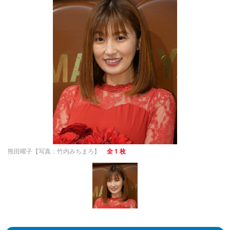
熊田曜子【写真：竹内みちまろ】
全 1 枚