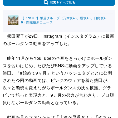
写真をすべて見る
【Pick UP】坂道グループ（乃木坂46、櫻坂46、日向坂4
6）関連最新ニュース
熊田曜子が29日、Instagram（インスタグラム）に最新
のポールダンス動画をアップした。
昨年11月からYouTubeの企画をきっかけにポールダン
スを習いはじめ、たびたびSNSに動画をアップしている
熊田。「#始めて9ヶ月」というハッシュタグととに公開
された今回の動画では、ピンクのウェアを着た熊田が、
次々と態勢を変えながらポールダンスの技を披露。グラ
ビアで培った表現力と、9ヵ月の努力が合わさり、プロ顔
負けなポールダンス動画となっている。
動画を見たファンからは「上達が早過ぎ！」「めちゃ