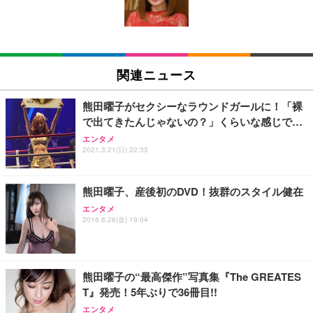
ン樹脂ベース 通気性メッシュ 在宅ワーク H-WY01
￥3,373
￥5,699
￥105,595
(黒網+黒枠+黒足)
EIZO ビジネス向けプレミアムモニター | FlexScan
SIHOO B100 オフィスチェア／デスクチェア メッシ
Amazonベーシック ペットシーツ 厚型 ワイド 42枚
EV2740X-WT | 27.0型4K UHD・USB Type-C・ホワ
ュチェア 人間工学 疲れない ブラック
x2袋(84枚) ホワイト(吸収面:ライトブルー)
関連ニュース
イト
￥27,999
￥3,234
￥109,572
熊田曜子がセクシーなラウンドガールに！「裸
で出てきたんじゃないの？」くらいな感じで…
Sezlife オフィスチェア デスクチェア 疲れない テレ
【純正品】27"ゲーミングモニター DualSense 充電
ネオ・ルーライフ ネオ・オムツ L 中型犬用 26枚入
エンタメ
ワーク チェア 強化バックレスト 30度ロッキング機
2021.3.21(日) 22:33
フック付き（CFI-ZDM1J）
り 単品
能 人間工学 椅子 腰サポート 90度跳ね上げ式アーム
レスト 3Dヘッドレスト ハンガー付き 高反発クッシ
￥49,979
￥1,800
￥7,680
ョン PCチェア 通気性メッシュ ゲーミング/勉強/事
熊田曜子、産後初のDVD！抜群のスタイル健在
務用 おしゃれ パソコンチェア (ブラック)
エンタメ
Sezlife オフィスチェア デスクチェア 疲れない テレ
【整備済み品】Dell E2724HS 27インチ 液晶モニタ
Smart Basic(スマートベーシック) 【Amazon.co.jp
2016.8.26(金) 19:04
ワーク チェア 強化バックレスト 30度ロッキング機
ー フルHD（1920×1080）VA 非光沢 HDMI/DisplayP
限定】 Smart Basic アイリスオーヤマ ペットシーツ
能 人間工学 椅子 腰サポート 90度跳ね上げ式アーム
ort/VGA スピーカー内蔵 高さ調整 スイベル VESA対
超厚型 お徳用 ワイド 100枚入 (x 1) (ケース販売)
レスト 3Dヘッドレスト ハンガー付き 高反発クッシ
応 ComfortView ビジネス向け
￥7,680
￥15,800
￥3,670
ョン PCチェア 通気性メッシュ ゲーミング/勉強/事
熊田曜子の“最高傑作”写真集『The GREATES
務用 おしゃれ パソコンチェア (ホワイト)
T』発売！5年ぶりで36冊目!!
ANDWINT オフィスチェア デスクチェア 肘なし メ
【MiniLED/24.5inch/280Hz/FHD】GRAPHT THE S
アイリスオーヤマ ペットシーツ 超厚型 お徳用 レギ
ッシュ 通気性 ランバーサポート付き 腰サポート ガ
HOOTER Gaming Monitor 24” Essential ゲーミン
エンタメ