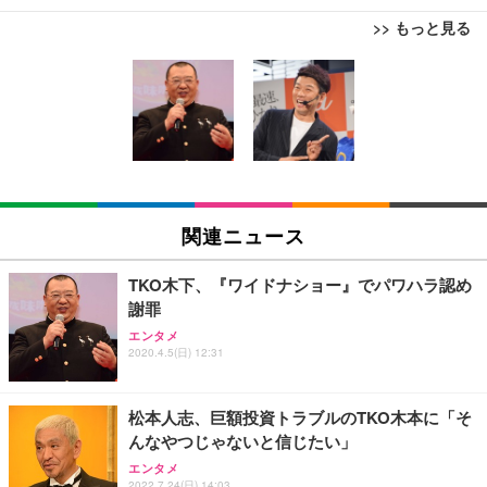
>> もっと見る
[EdoErgo] オフィスチェア 椅子 テレワーク 疲れな
EIZO ビジネス向けプレミアムモニター | FlexScan
Amazonベーシック ペットシーツ 薄型 レギュラー 1
い 跳ね上げ式アームレスト コンパクト 約105度ロッ
EV3240X-WT | 31.5型4K UHD・USB Type-C・ホワ
回使い捨て 無香料 ホワイト 300枚
キング pc 事務椅子 360度回転 座面昇降 強化ナイロ
イト
ン樹脂ベース 通気性メッシュ 在宅ワーク H-WY01
￥3,373
￥5,699
￥105,595
(黒網+黒枠+黒足)
EIZO ビジネス向けプレミアムモニター | FlexScan
SIHOO B100 オフィスチェア／デスクチェア メッシ
Amazonベーシック ペットシーツ 厚型 ワイド 42枚
EV2740X-WT | 27.0型4K UHD・USB Type-C・ホワ
ュチェア 人間工学 疲れない ブラック
x2袋(84枚) ホワイト(吸収面:ライトブルー)
関連ニュース
イト
￥27,999
￥3,234
￥109,572
TKO木下、『ワイドナショー』でパワハラ認め
謝罪
Sezlife オフィスチェア デスクチェア 疲れない テレ
【純正品】27"ゲーミングモニター DualSense 充電
ネオ・ルーライフ ネオ・オムツ L 中型犬用 26枚入
エンタメ
ワーク チェア 強化バックレスト 30度ロッキング機
2020.4.5(日) 12:31
フック付き（CFI-ZDM1J）
り 単品
能 人間工学 椅子 腰サポート 90度跳ね上げ式アーム
レスト 3Dヘッドレスト ハンガー付き 高反発クッシ
￥49,979
￥1,800
￥7,680
ョン PCチェア 通気性メッシュ ゲーミング/勉強/事
松本人志、巨額投資トラブルのTKO木本に「そ
務用 おしゃれ パソコンチェア (ブラック)
んなやつじゃないと信じたい」
Sezlife オフィスチェア デスクチェア 疲れない テレ
【整備済み品】Dell E2724HS 27インチ 液晶モニタ
Smart Basic(スマートベーシック) 【Amazon.co.jp
エンタメ
ワーク チェア 強化バックレスト 30度ロッキング機
ー フルHD（1920×1080）VA 非光沢 HDMI/DisplayP
限定】 Smart Basic アイリスオーヤマ ペットシーツ
2022.7.24(日) 14:03