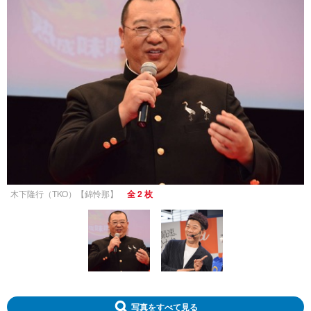
木下隆行（TKO）【錦怜那】
全 2 枚
写真をすべて見る