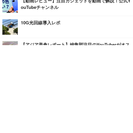
【動画レビュー】注目ガジェットを動画で解説！公式Y
ouTubeチャンネル
10G光回線導入レポ
【アジア美食レポート】編集部注目のYouTuberがオス
スメ！タイ・バンコクに行ったら食べたいグルメをチ
ェック
【エンタメRBB】注目の人にインタビュー
【坂道グループニュース】ーエンタメRBBー
今観るべきオススメ「韓国ドラマ」