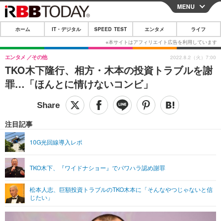
MENU
CLOSE
ホーム
IT・デジタル
SPEED TEST
エンタメ
ライフ
ホーム
IT・デジタル
エンタメ
その他
2022.8.2（火）7:00
TKO木下隆行、相方・木本の投資トラブルを謝
IT・デジタルTOP
スマートフォン
SPEED TEST
罪…「ほんとに情けないコンビ」
ネタ
ガジェット・ツール
エンタメ
ショッピング
その他
エンタメTOP
映画・ドラマ
ライフ
注目記事
韓流・K-POP
韓国・芸能
ライフTOP
グルメ
リリース一覧
10G光回線導入レポ
音楽
スポーツ
ペット
ショッピング
プッシュ通知の停止方法
TKO木下、『ワイドナショー』でパワハラ認め謝罪
グラビア
ブログ
その他
松本人志、巨額投資トラブルのTKO木本に「そんなやつじゃないと信
ショッピング
その他
じたい」