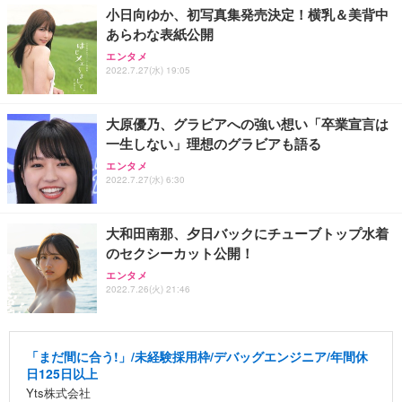
小日向ゆか、初写真集発売決定！横乳＆美背中
あらわな表紙公開
エンタメ
2022.7.27(水) 19:05
大原優乃、グラビアへの強い想い「卒業宣言は
一生しない」理想のグラビアも語る
エンタメ
2022.7.27(水) 6:30
大和田南那、夕日バックにチューブトップ水着
のセクシーカット公開！
エンタメ
2022.7.26(火) 21:46
「まだ間に合う!」/未経験採用枠/デバッグエンジニア/年間休
日125日以上
Yts株式会社