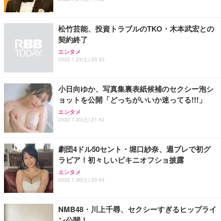
能 人間工学 椅子 腰サポート 90度跳ね上げ式アーム
ort/VGA スピーカー内蔵 高さ調整 スイベル VESA対
超厚型 お徳用 ワイド 100枚入 (x 1) (ケース販売)
レスト 3Dヘッドレスト ハンガー付き 高反発クッシ
応 ComfortView ビジネス向け
￥7,680
￥15,800
￥3,670
ョン PCチェア 通気性メッシュ ゲーミング/勉強/事
松竹芸能、投資トラブルのTKO・木本武宏との
務用 おしゃれ パソコンチェア (ホワイト)
契約終了
ANDWINT オフィスチェア デスクチェア 肘なし メ
【MiniLED/24.5inch/280Hz/FHD】GRAPHT THE S
アイリスオーヤマ ペットシーツ 超厚型 お徳用 レギ
ッシュ 通気性 ランバーサポート付き 腰サポート ガ
HOOTER Gaming Monitor 24” Essential ゲーミン
エンタメ
ュラー 200枚入【Amazon.co.jp限定】
ス圧無段階昇降 360度回転 キャスター付き コンパク
グモニター QD 24.5インチ 1ms FHD 量子ドット 残
2022.7.23(土) 20:30
ト 幅52×奥行58.5×高さ84～96cm テレワーク 在宅
像低減 (3年保証 | 輝点保証 | 日本メーカー)
￥3,731
￥4,139
￥34,980
勤務 ブラック
小日向ゆか、写真集裏表紙候補のセクシー泡シ
ョットを公開「どっちがいいか迷ってる!!!」
エンタメ
2022.7.30(土) 21:43
劇団4ドル50セント・堀口紗奈、週プレで初グ
ラビア！初々しいビキニオフショ披露
エンタメ
2022.7.30(土) 20:43
NMB48・川上千尋、セクシーすぎるヒップライ
ン公開！