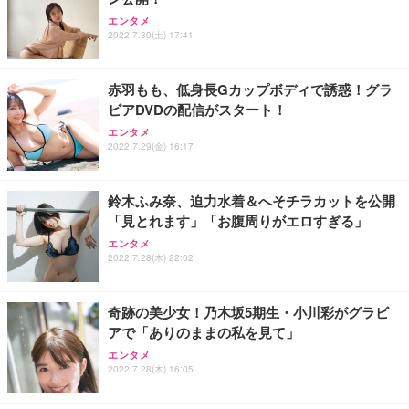
エンタメ
2022.7.30(土) 17:41
赤羽もも、低身長Gカップボディで誘惑！グラ
ビアDVDの配信がスタート！
エンタメ
2022.7.29(金) 16:17
鈴木ふみ奈、迫力水着＆へそチラカットを公開
「見とれます」「お腹周りがエロすぎる」
エンタメ
2022.7.28(木) 22:02
奇跡の美少女！乃木坂5期生・小川彩がグラビ
アで「ありのままの私を見て」
エンタメ
2022.7.28(木) 16:05