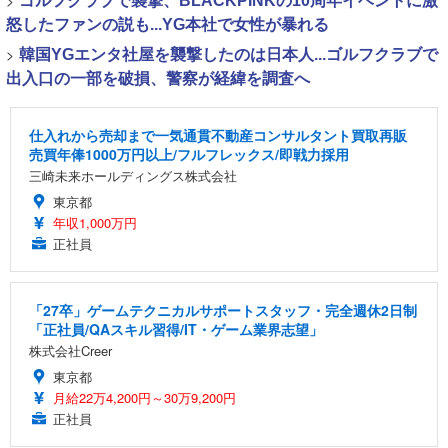
>
ゴルフクラブで襲撃、BLACKPINKの10周年イベントに激
怒したファンの説も...YG本社で女性が暴れる
>
韓国YGエンタ社屋を襲撃したのは日本人...ゴルフクラブで
出入口の一部を破損、警察が経緯を調査へ
仕入れから売却まで一気通貫不動産コンサルタント買取再販
売買年俸1000万円以上/フルフレックス/即戦力採用
三崎未来ホールディングス株式会社
東京都
年収1,000万円
正社員
「27卒」ゲームテクニカルサポートスタッフ・完全週休2日制
「正社員/QAスキル習得/IT・ゲーム業界志望」
株式会社Creer
東京都
月給22万4,200円～30万9,200円
正社員