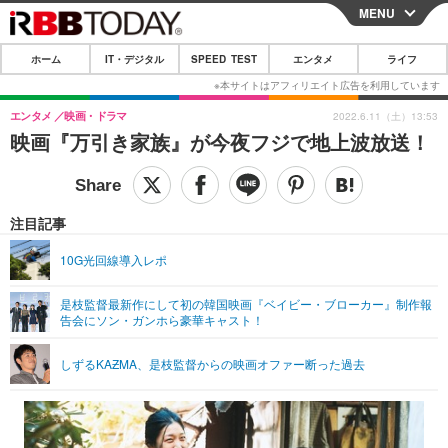
MENU
CLOSE
ホーム
IT・デジタル
SPEED TEST
エンタメ
ライフ
ホーム
IT・デジタル
エンタメ
映画・ドラマ
2022.6.11（土）13:53
映画『万引き家族』が今夜フジで地上波放送！
IT・デジタルTOP
スマートフォン
SPEED TEST
ネタ
ガジェット・ツール
エンタメ
注目記事
ショッピング
その他
エンタメTOP
映画・ドラマ
ライフ
10G光回線導入レポ
韓流・K-POP
韓国・芸能
ライフTOP
グルメ
リリース一覧
是枝監督最新作にして初の韓国映画『ベイビー・ブローカー』制作報
音楽
スポーツ
ペット
ショッピング
告会にソン・ガンホら豪華キャスト！
プッシュ通知の停止方法
グラビア
ブログ
その他
しずるKAƵMA、是枝監督からの映画オファー断った過去
ショッピング
その他