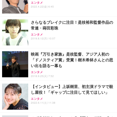
エンタメ
ワーク チェア 強化バックレスト 30度ロッキング機
ー フルHD（1920×1080）VA 非光沢 HDMI/DisplayP
限定】 Smart Basic アイリスオーヤマ ペットシーツ
2022.4.22(金) 6:45
能 人間工学 椅子 腰サポート 90度跳ね上げ式アーム
ort/VGA スピーカー内蔵 高さ調整 スイベル VESA対
超厚型 お徳用 ワイド 100枚入 (x 1) (ケース販売)
レスト 3Dヘッドレスト ハンガー付き 高反発クッシ
応 ComfortView ビジネス向け
￥7,680
￥15,800
￥3,670
ョン PCチェア 通気性メッシュ ゲーミング/勉強/事
さらなるブレイクに注目！是枝裕和監督作品の
務用 おしゃれ パソコンチェア (ホワイト)
常連・蒔田彩珠
ANDWINT オフィスチェア デスクチェア 肘なし メ
【MiniLED/24.5inch/280Hz/FHD】GRAPHT THE S
アイリスオーヤマ ペットシーツ 超厚型 お徳用 レギ
ッシュ 通気性 ランバーサポート付き 腰サポート ガ
HOOTER Gaming Monitor 24” Essential ゲーミン
エンタメ
ュラー 200枚入【Amazon.co.jp限定】
ス圧無段階昇降 360度回転 キャスター付き コンパク
グモニター QD 24.5インチ 1ms FHD 量子ドット 残
2019.8.12(月) 10:07
ト 幅52×奥行58.5×高さ84～96cm テレワーク 在宅
像低減 (3年保証 | 輝点保証 | 日本メーカー)
￥3,731
￥4,139
￥34,980
勤務 ブラック
映画『万引き家族』是枝監督、アジア人初の
「ドノスティア賞」受賞！樹木希林さんとの思
い出を語る一幕も
エンタメ
2018.9.25(火) 7:52
【インタビュー】上坂樹里、初主演ドラマで殺
し屋役！「ギャップに注目して見てほしい」
エンタメ
2022.6.11(土) 11:38