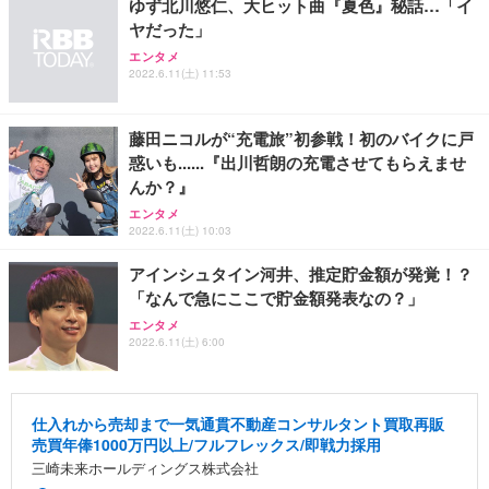
ゆず北川悠仁、大ヒット曲『夏色』秘話…「イ
ヤだった」
エンタメ
2022.6.11(土) 11:53
藤田ニコルが“充電旅”初参戦！初のバイクに戸
惑いも......『出川哲朗の充電させてもらえませ
んか？』
エンタメ
2022.6.11(土) 10:03
アインシュタイン河井、推定貯金額が発覚！？
「なんで急にここで貯金額発表なの？」
エンタメ
2022.6.11(土) 6:00
仕入れから売却まで一気通貫不動産コンサルタント買取再販
売買年俸1000万円以上/フルフレックス/即戦力採用
三崎未来ホールディングス株式会社