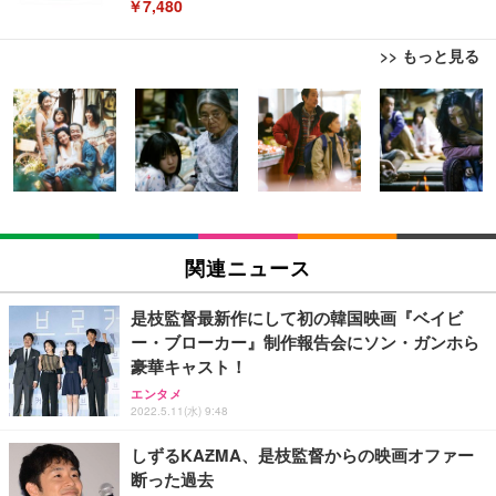
￥7,480
>> もっと見る
[EdoErgo] オフィスチェア 椅子 テレワーク 疲れな
EIZO ビジネス向けプレミアムモニター | FlexScan
Amazonベーシック ペットシーツ 薄型 レギュラー 1
い 跳ね上げ式アームレスト コンパクト 約105度ロッ
EV3240X-WT | 31.5型4K UHD・USB Type-C・ホワ
回使い捨て 無香料 ホワイト 300枚
キング pc 事務椅子 360度回転 座面昇降 強化ナイロ
イト
ン樹脂ベース 通気性メッシュ 在宅ワーク H-WY01
￥3,373
￥5,699
￥105,595
(黒網+黒枠+黒足)
EIZO ビジネス向けプレミアムモニター | FlexScan
SIHOO B100 オフィスチェア／デスクチェア メッシ
Amazonベーシック ペットシーツ 厚型 ワイド 42枚
EV2740X-WT | 27.0型4K UHD・USB Type-C・ホワ
ュチェア 人間工学 疲れない ブラック
x2袋(84枚) ホワイト(吸収面:ライトブルー)
関連ニュース
イト
￥27,999
￥3,234
￥109,572
是枝監督最新作にして初の韓国映画『ベイビ
ー・ブローカー』制作報告会にソン・ガンホら
Sezlife オフィスチェア デスクチェア 疲れない テレ
豪華キャスト！
【純正品】27"ゲーミングモニター DualSense 充電
ネオ・ルーライフ ネオ・オムツ L 中型犬用 26枚入
ワーク チェア 強化バックレスト 30度ロッキング機
フック付き（CFI-ZDM1J）
り 単品
エンタメ
能 人間工学 椅子 腰サポート 90度跳ね上げ式アーム
2022.5.11(水) 9:48
レスト 3Dヘッドレスト ハンガー付き 高反発クッシ
￥49,979
￥1,800
￥7,680
ョン PCチェア 通気性メッシュ ゲーミング/勉強/事
しずるKAƵMA、是枝監督からの映画オファー
務用 おしゃれ パソコンチェア (ブラック)
断った過去
Sezlife オフィスチェア デスクチェア 疲れない テレ
【整備済み品】Dell E2724HS 27インチ 液晶モニタ
Smart Basic(スマートベーシック) 【Amazon.co.jp