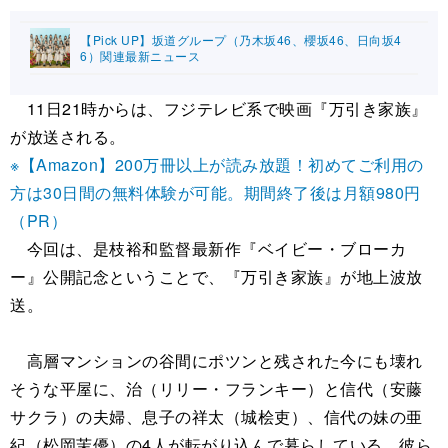
【Pick UP】坂道グループ（乃木坂46、櫻坂46、日向坂4
6）関連最新ニュース
11日21時からは、フジテレビ系で映画『万引き家族』
が放送される。
※【Amazon】200万冊以上が読み放題！初めてご利用の
方は30日間の無料体験が可能。期間終了後は月額980円
（PR）
今回は、是枝裕和監督最新作『ベイビー・ブローカ
ー』公開記念ということで、『万引き家族』が地上波放
送。
高層マンションの谷間にポツンと残された今にも壊れ
そうな平屋に、治（リリー・フランキー）と信代（安藤
サクラ）の夫婦、息子の祥太（城桧吏）、信代の妹の亜
紀（松岡茉優）の4人が転がり込んで暮らしている。彼ら