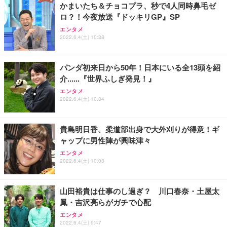
かまいたち＆チョコプラ、秒で4人同時鼻毛ゼ
ロ？！今夜放送『ドッキリGP』SP
エンタメ
2022.6.4(土) 10:38
パンダ初来日から50年！日本にいる全13頭を紹
介......『世界ふしぎ発見！』
エンタメ
2022.6.4(土) 10:34
貴島明日香、柔道部出身で大外刈りが得意！ギ
ャップに男性陣が興味津々
エンタメ
2022.6.4(土) 10:03
山田裕貴は仕事のし過ぎ？ 川口春奈・土屋太
鳳・吉沢亮らがガチで心配
エンタメ
2022.6.4(土) 9:47