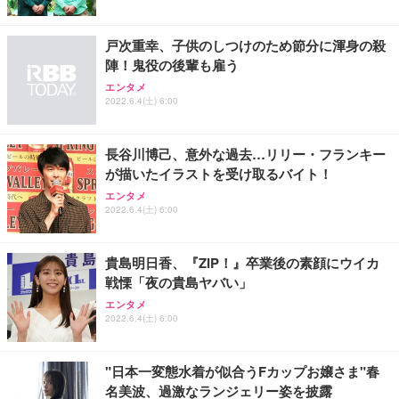
戸次重幸、子供のしつけのため節分に渾身の殺
陣！鬼役の後輩も雇う
エンタメ
2022.6.4(土) 6:00
長谷川博己、意外な過去…リリー・フランキー
が描いたイラストを受け取るバイト！
エンタメ
2022.6.4(土) 6:00
貴島明日香、『ZIP！』卒業後の素顔にウイカ
戦慄「夜の貴島ヤバい」
エンタメ
2022.6.4(土) 6:00
"日本一変態水着が似合うFカップお嬢さま"春
名美波、過激なランジェリー姿を披露