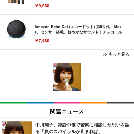
￥9,980
Amazon Echo Dot (エコードット) 第5世代 - Alex
a、センサー搭載、鮮やかなサウンド｜チャコール
￥7,480
>> もっと見る
[EdoErgo] オフィスチェア 椅子 テレワーク 疲れな
EIZO ビジネス向けプレミアムモニター | FlexScan
Amazonベーシック ペットシーツ 薄型 レギュラー 1
い 跳ね上げ式アームレスト コンパクト 約105度ロッ
EV3240X-WT | 31.5型4K UHD・USB Type-C・ホワ
回使い捨て 無香料 ホワイト 300枚
キング pc 事務椅子 360度回転 座面昇降 強化ナイロ
イト
ン樹脂ベース 通気性メッシュ 在宅ワーク H-WY01
￥3,373
￥5,699
￥105,595
(黒網+黒枠+黒足)
EIZO ビジネス向けプレミアムモニター | FlexScan
SIHOO B100 オフィスチェア／デスクチェア メッシ
Amazonベーシック ペットシーツ 厚型 ワイド 42枚
EV2740X-WT | 27.0型4K UHD・USB Type-C・ホワ
ュチェア 人間工学 疲れない ブラック
x2袋(84枚) ホワイト(吸収面:ライトブルー)
関連ニュース
イト
￥27,999
￥3,234
￥109,572
中川翔子、誹謗中傷で警察に相談した思いを語
る「負のスパイラルが止まれば」