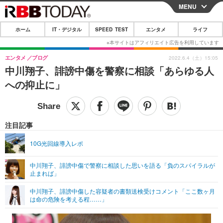
MENU
CLOSE
ホーム
IT・デジタル
SPEED TEST
エンタメ
ライフ
ホーム
IT・デジタル
エンタメ
ブログ
2022.6.4（土）15:05
中川翔子、誹謗中傷を警察に相談「あらゆる人
IT・デジタルTOP
スマートフォン
SPEED TEST
への抑止に」
ネタ
ガジェット・ツール
エンタメ
ショッピング
その他
エンタメTOP
映画・ドラマ
ライフ
注目記事
韓流・K-POP
韓国・芸能
ライフTOP
グルメ
リリース一覧
10G光回線導入レポ
音楽
スポーツ
ペット
ショッピング
プッシュ通知の停止方法
中川翔子、誹謗中傷で警察に相談した思いを語る「負のスパイラルが
止まれば」
グラビア
ブログ
その他
中川翔子、誹謗中傷した容疑者の書類送検受けコメント「ここ数ヶ月
ショッピング
その他
は命の危険を考える程……」