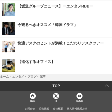
【坂道グループニュース】ーエンタメRBBー
今観るべきオススメ「韓国ドラマ」
快適デスクのヒントが満載！こだわりデスクツアー
【進化するオフィス】
記事
ホーム
›
エンタメ
›
ブログ
›
TOP
Home
X
YouTube
お問合せ
広告掲載
会社概要
個人情報保護方針