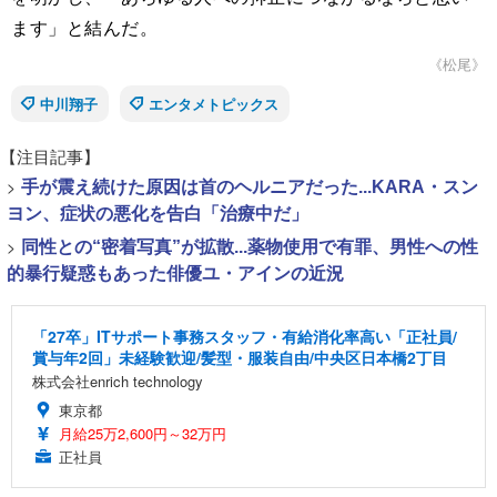
ます」と結んだ。
《松尾》
中川翔子
エンタメトピックス
【注目記事】
>
手が震え続けた原因は首のヘルニアだった...KARA・スン
ヨン、症状の悪化を告白「治療中だ」
>
同性との“密着写真”が拡散...薬物使用で有罪、男性への性
的暴行疑惑もあった俳優ユ・アインの近況
「27卒」ITサポート事務スタッフ・有給消化率高い「正社員/
賞与年2回」未経験歓迎/髪型・服装自由/中央区日本橋2丁目
株式会社enrich technology
東京都
月給25万2,600円～32万円
正社員