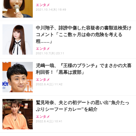
Sezlife オフィスチェア デスクチェア 疲れない テレ
【純正品】27"ゲーミングモニター DualSense 充電
ネオ・ルーライフ ネオ・オムツ L 中型犬用 26枚入
エンタメ
ワーク チェア 強化バックレスト 30度ロッキング機
2021.10.14(木) 19:49
フック付き（CFI-ZDM1J）
り 単品
能 人間工学 椅子 腰サポート 90度跳ね上げ式アーム
レスト 3Dヘッドレスト ハンガー付き 高反発クッシ
￥49,979
￥1,800
￥7,680
ョン PCチェア 通気性メッシュ ゲーミング/勉強/事
中川翔子、誹謗中傷した容疑者の書類送検受け
務用 おしゃれ パソコンチェア (ブラック)
コメント「ここ数ヶ月は命の危険を考える
Sezlife オフィスチェア デスクチェア 疲れない テレ
【整備済み品】Dell E2724HS 27インチ 液晶モニタ
Smart Basic(スマートベーシック) 【Amazon.co.jp
程……」
ワーク チェア 強化バックレスト 30度ロッキング機
ー フルHD（1920×1080）VA 非光沢 HDMI/DisplayP
限定】 Smart Basic アイリスオーヤマ ペットシーツ
能 人間工学 椅子 腰サポート 90度跳ね上げ式アーム
ort/VGA スピーカー内蔵 高さ調整 スイベル VESA対
超厚型 お徳用 ワイド 100枚入 (x 1) (ケース販売)
エンタメ
2021.10.7(木) 23:11
レスト 3Dヘッドレスト ハンガー付き 高反発クッシ
応 ComfortView ビジネス向け
￥7,680
￥15,800
￥3,670
ョン PCチェア 通気性メッシュ ゲーミング/勉強/事
児嶋一哉、『王様のブランチ』でまさかの大喜
務用 おしゃれ パソコンチェア (ホワイト)
利回答！「黒幕は渡部」
ANDWINT オフィスチェア デスクチェア 肘なし メ
【MiniLED/24.5inch/280Hz/FHD】GRAPHT THE S
アイリスオーヤマ ペットシーツ 超厚型 お徳用 レギ
ッシュ 通気性 ランバーサポート付き 腰サポート ガ
HOOTER Gaming Monitor 24” Essential ゲーミン
エンタメ
ュラー 200枚入【Amazon.co.jp限定】
ス圧無段階昇降 360度回転 キャスター付き コンパク
グモニター QD 24.5インチ 1ms FHD 量子ドット 残
2022.6.4(土) 11:42
ト 幅52×奥行58.5×高さ84～96cm テレワーク 在宅
像低減 (3年保証 | 輝点保証 | 日本メーカー)
￥3,731
￥4,139
￥34,980
勤務 ブラック
鷲見玲奈、夫との初デートの思い出“魚介たっ
ぷりシーフードカレー”を紹介
エンタメ
2022.6.4(土) 10:41