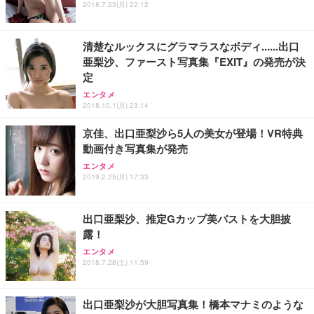
2018.7.23(月) 22:12
清楚なルックスにグラマラスなボディ......出口
亜梨沙、ファースト写真集『EXIT』の発売が決
定
エンタメ
2018.10.1(月) 23:14
京佳、出口亜梨沙ら5人の美女が登場！VR特典
動画付き写真集が発売
エンタメ
2019.2.25(月) 17:33
出口亜梨沙、推定Gカップ美バストを大胆披
露！
エンタメ
2018.7.28(土) 11:59
出口亜梨沙が大胆写真集！橋本マナミのような