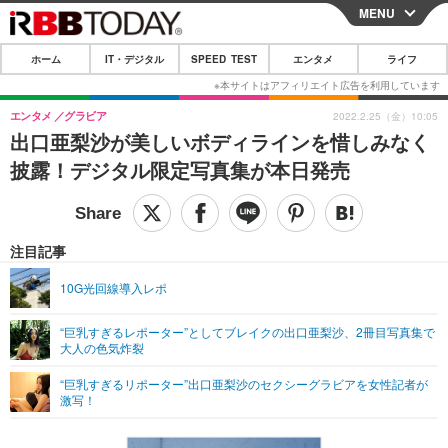
MENU
CLOSE
ホーム
IT・デジタル
SPEED TEST
エンタメ
ライフ
ホーム
IT・デジタル
エンタメ
グラビア
2022.2.25（金）10:05
出口亜梨沙が美しいボディラインを惜しみなく
IT・デジタルTOP
スマートフォン
SPEED TEST
披露！デジタル限定写真集が本日発売
ネタ
ガジェット・ツール
エンタメ
ショッピング
その他
エンタメTOP
映画・ドラマ
ライフ
注目記事
韓流・K-POP
韓国・芸能
ライフTOP
グルメ
リリース一覧
10G光回線導入レポ
音楽
スポーツ
ペット
ショッピング
プッシュ通知の停止方法
“巨乳すぎるレポーター”としてブレイクの出口亜梨沙、2冊目写真集で
大人の色気炸裂
グラビア
ブログ
その他
“巨乳すぎるリポーター”出口亜梨沙のセクシーグラビアを女性記者が
ショッピング
その他
激写！