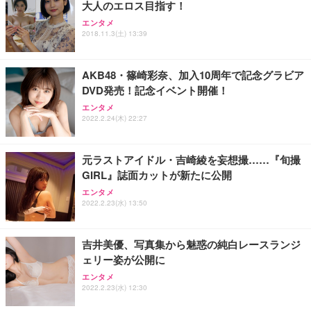
大人のエロス目指す！
エンタメ
2018.11.3(土) 13:39
AKB48・篠崎彩奈、加入10周年で記念グラビア
DVD発売！記念イベント開催！
エンタメ
2022.2.24(木) 22:27
元ラストアイドル・吉崎綾を妄想撮……『旬撮
GIRL』誌面カットが新たに公開
エンタメ
2022.2.23(水) 13:50
吉井美優、写真集から魅惑の純白レースランジ
ェリー姿が公開に
エンタメ
2022.2.23(水) 12:30