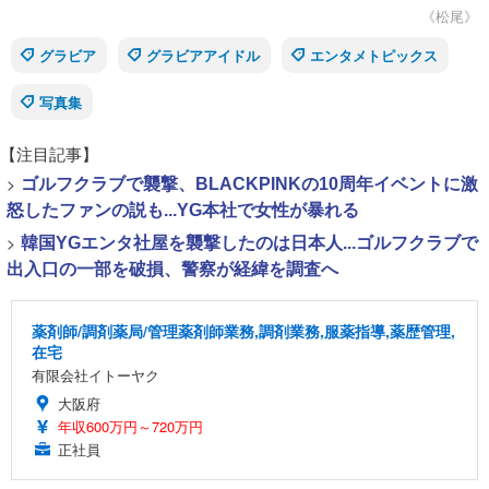
《松尾》
グラビア
グラビアアイドル
エンタメトピックス
写真集
【注目記事】
>
ゴルフクラブで襲撃、BLACKPINKの10周年イベントに激
怒したファンの説も...YG本社で女性が暴れる
>
韓国YGエンタ社屋を襲撃したのは日本人...ゴルフクラブで
出入口の一部を破損、警察が経緯を調査へ
薬剤師/調剤薬局/管理薬剤師業務,調剤業務,服薬指導,薬歴管理,
在宅
有限会社イトーヤク
大阪府
年収600万円～720万円
正社員