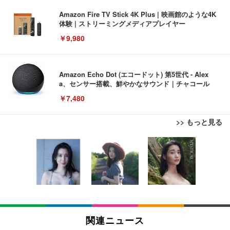
Amazon Fire TV Stick 4K Plus | 映画館のような4K
体験 | ストリーミングメディアプレイヤー
￥9,980
Amazon Echo Dot (エコードット) 第5世代 - Alex
a、センサー搭載、鮮やかなサウンド｜チャコール
￥7,480
>> もっと見る
[EdoErgo] オフィスチェア 椅子 テレワーク 疲れな
EIZO ビジネス向けプレミアムモニター | FlexScan
Amazonベーシック ペットシーツ 薄型 レギュラー 1
い 跳ね上げ式アームレスト コンパクト 約105度ロッ
EV3240X-WT | 31.5型4K UHD・USB Type-C・ホワ
回使い捨て 無香料 ホワイト 300枚
キング pc 事務椅子 360度回転 座面昇降 強化ナイロ
イト
ン樹脂ベース 通気性メッシュ 在宅ワーク H-WY01
￥3,373
￥5,699
￥105,595
(黒網+黒枠+黒足)
EIZO ビジネス向けプレミアムモニター | FlexScan
SIHOO B100 オフィスチェア／デスクチェア メッシ
Amazonベーシック ペットシーツ 厚型 ワイド 42枚
EV2740X-WT | 27.0型4K UHD・USB Type-C・ホワ
ュチェア 人間工学 疲れない ブラック
x2袋(84枚) ホワイト(吸収面:ライトブルー)
関連ニュース
イト