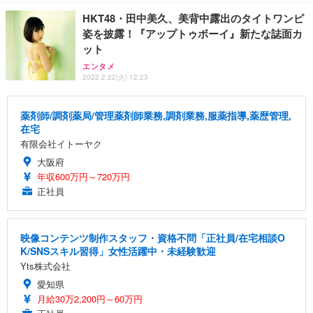
HKT48・田中美久、美背中露出のタイトワンピ
姿を披露！『アップトゥボーイ』新たな誌面カ
ット
エンタメ
2022.2.22(火) 12:23
薬剤師/調剤薬局/管理薬剤師業務,調剤業務,服薬指導,薬歴管理,
在宅
有限会社イトーヤク
大阪府
年収600万円～720万円
正社員
映像コンテンツ制作スタッフ・資格不問「正社員/在宅相談O
K/SNSスキル習得」女性活躍中・未経験歓迎
Yts株式会社
愛知県
月給30万2,200円～60万円