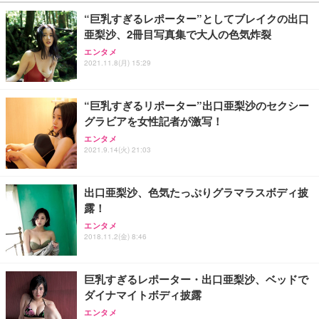
￥27,999
￥3,234
￥109,572
“巨乳すぎるレポーター”としてブレイクの出口
亜梨沙、2冊目写真集で大人の色気炸裂
Sezlife オフィスチェア デスクチェア 疲れない テレ
【純正品】27"ゲーミングモニター DualSense 充電
ネオ・ルーライフ ネオ・オムツ L 中型犬用 26枚入
エンタメ
ワーク チェア 強化バックレスト 30度ロッキング機
フック付き（CFI-ZDM1J）
り 単品
2021.11.8(月) 15:29
能 人間工学 椅子 腰サポート 90度跳ね上げ式アーム
レスト 3Dヘッドレスト ハンガー付き 高反発クッシ
￥49,979
￥1,800
￥7,680
ョン PCチェア 通気性メッシュ ゲーミング/勉強/事
“巨乳すぎるリポーター”出口亜梨沙のセクシー
務用 おしゃれ パソコンチェア (ブラック)
グラビアを女性記者が激写！
Sezlife オフィスチェア デスクチェア 疲れない テレ
【整備済み品】Dell E2724HS 27インチ 液晶モニタ
Smart Basic(スマートベーシック) 【Amazon.co.jp
エンタメ
ワーク チェア 強化バックレスト 30度ロッキング機
ー フルHD（1920×1080）VA 非光沢 HDMI/DisplayP
限定】 Smart Basic アイリスオーヤマ ペットシーツ
2021.9.14(火) 21:03
能 人間工学 椅子 腰サポート 90度跳ね上げ式アーム
ort/VGA スピーカー内蔵 高さ調整 スイベル VESA対
超厚型 お徳用 ワイド 100枚入 (x 1) (ケース販売)
レスト 3Dヘッドレスト ハンガー付き 高反発クッシ
応 ComfortView ビジネス向け
￥7,680
￥15,800
￥3,670
ョン PCチェア 通気性メッシュ ゲーミング/勉強/事
出口亜梨沙、色気たっぷりグラマラスボディ披
務用 おしゃれ パソコンチェア (ホワイト)
露！
ANDWINT オフィスチェア デスクチェア 肘なし メ
【MiniLED/24.5inch/280Hz/FHD】GRAPHT THE S
アイリスオーヤマ ペットシーツ 超厚型 お徳用 レギ
ッシュ 通気性 ランバーサポート付き 腰サポート ガ
HOOTER Gaming Monitor 24” Essential ゲーミン
エンタメ
ュラー 200枚入【Amazon.co.jp限定】
ス圧無段階昇降 360度回転 キャスター付き コンパク
グモニター QD 24.5インチ 1ms FHD 量子ドット 残
2018.11.2(金) 8:46
ト 幅52×奥行58.5×高さ84～96cm テレワーク 在宅
像低減 (3年保証 | 輝点保証 | 日本メーカー)
￥3,731
￥4,139
￥34,980
勤務 ブラック
巨乳すぎるレポーター・出口亜梨沙、ベッドで
ダイナマイトボディ披露
エンタメ