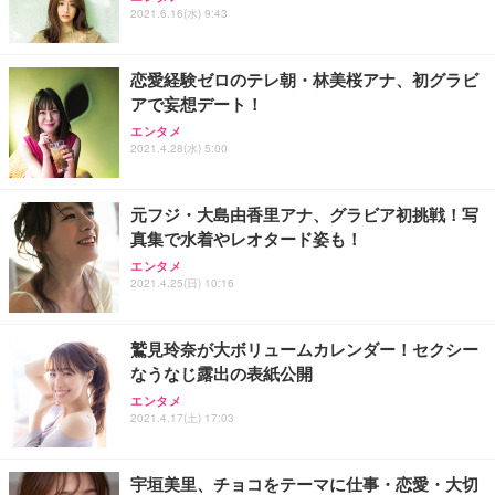
2021.6.16(水) 9:43
恋愛経験ゼロのテレ朝・林美桜アナ、初グラビ
アで妄想デート！
エンタメ
2021.4.28(水) 5:00
元フジ・大島由香里アナ、グラビア初挑戦！写
真集で水着やレオタード姿も！
エンタメ
2021.4.25(日) 10:16
鷲見玲奈が大ボリュームカレンダー！セクシー
なうなじ露出の表紙公開
エンタメ
2021.4.17(土) 17:03
宇垣美里、チョコをテーマに仕事・恋愛・大切