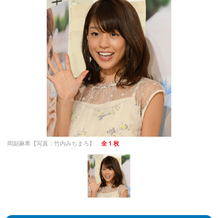
岡副麻希【写真：竹内みちまろ】
全 1 枚