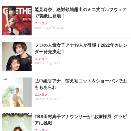
￥7,680
￥15,800
￥3,670
ョン PCチェア 通気性メッシュ ゲーミング/勉強/事
鷲見玲奈、絶対領域露出のミニ丈ゴルフウェア
務用 おしゃれ パソコンチェア (ホワイト)
で表紙に登場！
ANDWINT オフィスチェア デスクチェア 肘なし メ
【MiniLED/24.5inch/280Hz/FHD】GRAPHT THE S
アイリスオーヤマ ペットシーツ 超厚型 お徳用 レギ
ッシュ 通気性 ランバーサポート付き 腰サポート ガ
HOOTER Gaming Monitor 24” Essential ゲーミン
エンタメ
ュラー 200枚入【Amazon.co.jp限定】
ス圧無段階昇降 360度回転 キャスター付き コンパク
グモニター QD 24.5インチ 1ms FHD 量子ドット 残
2021.11.22(月) 16:32
ト 幅52×奥行58.5×高さ84～96cm テレワーク 在宅
像低減 (3年保証 | 輝点保証 | 日本メーカー)
￥3,731
￥4,139
￥34,980
勤務 ブラック
フジの人気女子アナ19人が登場！2022年カレン
ダー発売決定！
エンタメ
2021.9.10(金) 9:25
弘中綾香アナ、萌え袖ニット＆ショーパンで太
ももあらわ
エンタメ
2021.8.11(水) 5:30
TBS田村真子アナウンサーが“お嬢様風”グラビ
アに挑戦
エンタメ