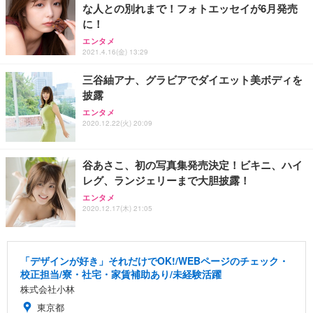
な人との別れまで！フォトエッセイが6月発売
に！
エンタメ
2021.4.16(金) 13:29
三谷紬アナ、グラビアでダイエット美ボディを
披露
エンタメ
2020.12.22(火) 20:09
谷あさこ、初の写真集発売決定！ビキニ、ハイ
レグ、ランジェリーまで大胆披露！
エンタメ
2020.12.17(木) 21:05
「デザインが好き」それだけでOK!/WEBページのチェック・
校正担当/寮・社宅・家賃補助あり/未経験活躍
株式会社小林
東京都