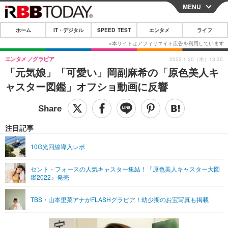
MENU
CLOSE
ホーム
IT・デジタル
SPEED TEST
エンタメ
ライフ
ホーム
IT・デジタル
エンタメ
グラビア
2022.1.20（木）13:30
「元気娘」「可愛い」岡副麻希の「原色美人キ
IT・デジタルTOP
スマートフォン
SPEED TEST
ャスター図鑑」オフショ動画に反響
ネタ
ガジェット・ツール
エンタメ
ショッピング
その他
エンタメTOP
映画・ドラマ
ライフ
注目記事
韓流・K-POP
韓国・芸能
ライフTOP
グルメ
リリース一覧
10G光回線導入レポ
音楽
スポーツ
ペット
ショッピング
プッシュ通知の停止方法
セント・フォースの人気キャスター集結！『原色美人キャスター大図
鑑2022』発売
グラビア
ブログ
その他
ショッピング
その他
TBS・山本里菜アナがFLASHグラビア！幼少期のお宝写真も掲載