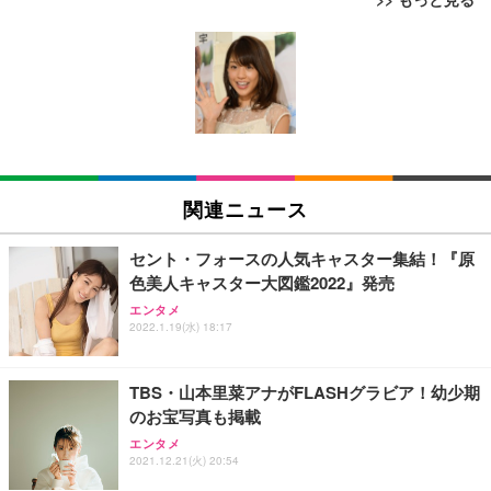
[EdoErgo] オフィスチェア 椅子 テレワーク 疲れな
EIZO ビジネス向けプレミアムモニター | FlexScan
Amazonベーシック ペットシーツ 薄型 レギュラー 1
い 跳ね上げ式アームレスト コンパクト 約105度ロッ
EV3240X-WT | 31.5型4K UHD・USB Type-C・ホワ
回使い捨て 無香料 ホワイト 300枚
キング pc 事務椅子 360度回転 座面昇降 強化ナイロ
イト
ン樹脂ベース 通気性メッシュ 在宅ワーク H-WY01
￥3,373
￥5,699
￥105,595
(黒網+黒枠+黒足)
EIZO ビジネス向けプレミアムモニター | FlexScan
SIHOO B100 オフィスチェア／デスクチェア メッシ
Amazonベーシック ペットシーツ 厚型 ワイド 42枚
EV2740X-WT | 27.0型4K UHD・USB Type-C・ホワ
ュチェア 人間工学 疲れない ブラック
x2袋(84枚) ホワイト(吸収面:ライトブルー)
関連ニュース
イト
￥27,999
￥3,234
￥109,572
セント・フォースの人気キャスター集結！『原
色美人キャスター大図鑑2022』発売
Sezlife オフィスチェア デスクチェア 疲れない テレ
【純正品】27"ゲーミングモニター DualSense 充電
ネオ・ルーライフ ネオ・オムツ L 中型犬用 26枚入
エンタメ
ワーク チェア 強化バックレスト 30度ロッキング機
2022.1.19(水) 18:17
フック付き（CFI-ZDM1J）
り 単品
能 人間工学 椅子 腰サポート 90度跳ね上げ式アーム
レスト 3Dヘッドレスト ハンガー付き 高反発クッシ
￥49,979
￥1,800
￥7,680
ョン PCチェア 通気性メッシュ ゲーミング/勉強/事
TBS・山本里菜アナがFLASHグラビア！幼少期
務用 おしゃれ パソコンチェア (ブラック)
のお宝写真も掲載
Sezlife オフィスチェア デスクチェア 疲れない テレ
【整備済み品】Dell E2724HS 27インチ 液晶モニタ
Smart Basic(スマートベーシック) 【Amazon.co.jp
エンタメ
ワーク チェア 強化バックレスト 30度ロッキング機
ー フルHD（1920×1080）VA 非光沢 HDMI/DisplayP
限定】 Smart Basic アイリスオーヤマ ペットシーツ
2021.12.21(火) 20:54
能 人間工学 椅子 腰サポート 90度跳ね上げ式アーム
ort/VGA スピーカー内蔵 高さ調整 スイベル VESA対
超厚型 お徳用 ワイド 100枚入 (x 1) (ケース販売)
レスト 3Dヘッドレスト ハンガー付き 高反発クッシ
応 ComfortView ビジネス向け