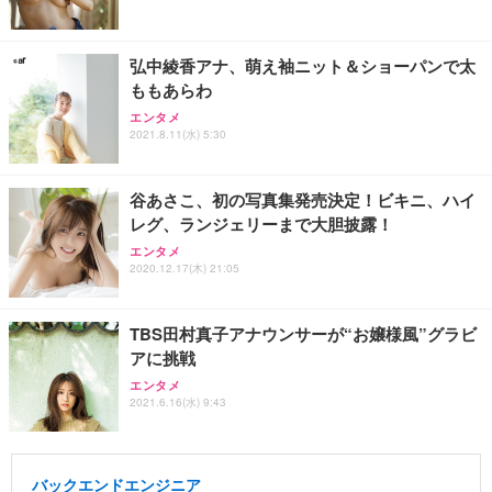
弘中綾香アナ、萌え袖ニット＆ショーパンで太
ももあらわ
エンタメ
2021.8.11(水) 5:30
谷あさこ、初の写真集発売決定！ビキニ、ハイ
レグ、ランジェリーまで大胆披露！
エンタメ
2020.12.17(木) 21:05
TBS田村真子アナウンサーが“お嬢様風”グラビ
アに挑戦
エンタメ
2021.6.16(水) 9:43
バックエンドエンジニア