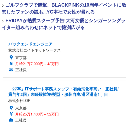
>
ゴルフクラブで襲撃、BLACKPINKの10周年イベントに激
怒したファンの説も...YG本社で女性が暴れる
>
FRIDAYが熱愛スクープ予告!大河女優とシンガーソングラ
イター組み合わせにネットで憶測広がる
バックエンドエンジニア
株式会社エイトネットワークス
東京都
月給21万7,000円～42万円
正社員
「27卒」ITサポート事務スタッフ・有給消化率高い「正社員/
賞与年2回」未経験歓迎/髪型・服装自由/港区港南1丁目
株式会社LOP
東京都
月給25万1,400円～32万円
正社員