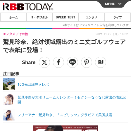
MENU
CLOSE
ホーム
IT・デジタル
SPEED TEST
エンタメ
ライフ
ホーム
IT・デジタル
エンタメ
その他
2021.11.22（月）16:32
鷲見玲奈、絶対領域露出のミニ丈ゴルフウェア
IT・デジタルTOP
スマートフォン
SPEED TEST
で表紙に登場！
ネタ
ガジェット・ツール
エンタメ
ショッピング
その他
エンタメTOP
映画・ドラマ
ライフ
注目記事
韓流・K-POP
韓国・芸能
ライフTOP
グルメ
リリース一覧
10G光回線導入レポ
音楽
スポーツ
ペット
ショッピング
プッシュ通知の停止方法
鷲見玲奈が大ボリュームカレンダー！セクシーなうなじ露出の表紙公
開
グラビア
ブログ
その他
ショッピング
その他
フリーアナ・鷲見玲奈、『スピリッツ』グラビアで美脚披露