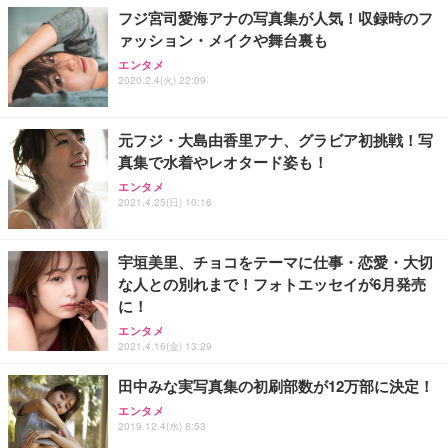
フジ宮司愛海アナの写真集が人気！収録時のフ
ァッション・メイクや舞台裏も
エンタメ
2020.2.4(火) 22:09
元フジ・大島由香里アナ、グラビア初挑戦！写
真集で水着やレオタード姿も！
エンタメ
2021.4.25(日) 10:16
宇垣美里、チョコをテーマに仕事・恋愛・大切
な人との別れまで！フォトエッセイが6月発売
に！
エンタメ
2021.4.16(金) 13:29
田中みな実写真集の初刷部数が12万部に決定！
エンタメ
2019.12.4(水) 8:53