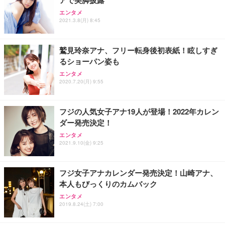
Sezlife オフィスチェア デスクチェア 疲れない テレ
【整備済み品】Dell E2724HS 27インチ 液晶モニタ
Smart Basic(スマートベーシック) 【Amazon.co.jp
エンタメ
ワーク チェア 強化バックレスト 30度ロッキング機
ー フルHD（1920×1080）VA 非光沢 HDMI/DisplayP
限定】 Smart Basic アイリスオーヤマ ペットシーツ
2021.3.8(月) 8:45
能 人間工学 椅子 腰サポート 90度跳ね上げ式アーム
ort/VGA スピーカー内蔵 高さ調整 スイベル VESA対
超厚型 お徳用 ワイド 100枚入 (x 1) (ケース販売)
レスト 3Dヘッドレスト ハンガー付き 高反発クッシ
応 ComfortView ビジネス向け
￥7,680
￥15,800
￥3,670
ョン PCチェア 通気性メッシュ ゲーミング/勉強/事
鷲見玲奈アナ、フリー転身後初表紙！眩しすぎ
務用 おしゃれ パソコンチェア (ホワイト)
るショーパン姿も
ANDWINT オフィスチェア デスクチェア 肘なし メ
【MiniLED/24.5inch/280Hz/FHD】GRAPHT THE S
アイリスオーヤマ ペットシーツ 超厚型 お徳用 レギ
ッシュ 通気性 ランバーサポート付き 腰サポート ガ
HOOTER Gaming Monitor 24” Essential ゲーミン
エンタメ
ュラー 200枚入【Amazon.co.jp限定】
ス圧無段階昇降 360度回転 キャスター付き コンパク
グモニター QD 24.5インチ 1ms FHD 量子ドット 残
2020.7.20(月) 9:55
ト 幅52×奥行58.5×高さ84～96cm テレワーク 在宅
像低減 (3年保証 | 輝点保証 | 日本メーカー)
￥3,731
￥4,139
￥34,980
勤務 ブラック
フジの人気女子アナ19人が登場！2022年カレン
ダー発売決定！
エンタメ
2021.9.10(金) 9:25
フジ女子アナカレンダー発売決定！山崎アナ、
本人もびっくりのカムバック
エンタメ
2019.8.24(土) 7:00