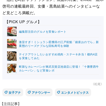
啓司の連載最終回、女優・黒島結菜へのインタビューな
ど見どころ満載だ。
【PICK UP グルメ】
編集部注目のグルメを実食レポート
激旨すぎ！ミシュラン星獲得の江戸前鮨「銀座おのでら」新
業態のリーズナブルな回転寿司を体験
テイクアウトしたいおすすめ焼肉・ステーキ弁当！都内4店
を実食してみた
斬新なカレーパンが東武百貨店池袋店に登場！「十勝豊西牛
カレーパン」など実食レポ
《松尾》
女子アナ
アナウンサー
エンタメトピックス
【注目記事】