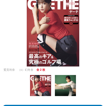
鷲見玲奈 （c）幻冬舎
全 2 枚