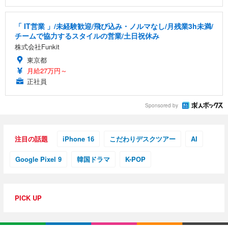
「 IT営業 」/未経験歓迎/飛び込み・ノルマなし/月残業3h未満/
チームで協力するスタイルの営業/土日祝休み
株式会社Funkit
東京都
月給27万円～
正社員
Sponsored by
注目の話題
iPhone 16
こだわりデスクツアー
AI
Google Pixel 9
韓国ドラマ
K-POP
PICK UP