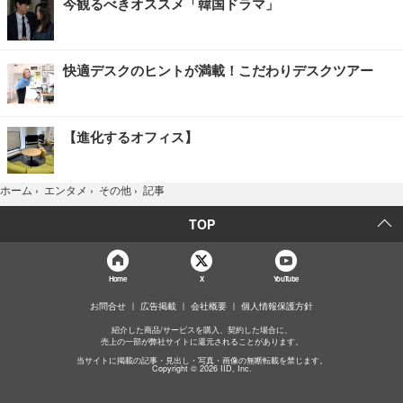
今観るべきオススメ「韓国ドラマ」
快適デスクのヒントが満載！こだわりデスクツアー
【進化するオフィス】
記事
ホーム
›
エンタメ
›
その他
›
TOP
Home
X
YouTube
お問合せ
広告掲載
会社概要
個人情報保護方針
紹介した商品/サービスを購入、契約した場合に、
売上の一部が弊社サイトに還元されることがあります。
当サイトに掲載の記事・見出し・写真・画像の無断転載を禁じます。
Copyright © 2026 IID, Inc.