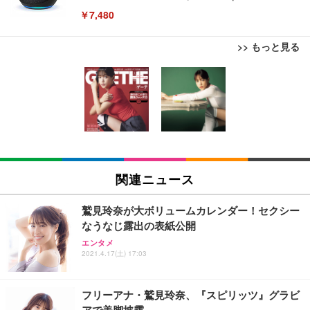
￥7,480
>> もっと見る
[EdoErgo] オフィスチェア 椅子 テレワーク 疲れな
EIZO ビジネス向けプレミアムモニター | FlexScan
Amazonベーシック ペットシーツ 薄型 レギュラー 1
い 跳ね上げ式アームレスト コンパクト 約105度ロッ
EV3240X-WT | 31.5型4K UHD・USB Type-C・ホワ
回使い捨て 無香料 ホワイト 300枚
キング pc 事務椅子 360度回転 座面昇降 強化ナイロ
イト
ン樹脂ベース 通気性メッシュ 在宅ワーク H-WY01
￥3,373
￥5,699
￥105,595
(黒網+黒枠+黒足)
EIZO ビジネス向けプレミアムモニター | FlexScan
SIHOO B100 オフィスチェア／デスクチェア メッシ
Amazonベーシック ペットシーツ 厚型 ワイド 42枚
EV2740X-WT | 27.0型4K UHD・USB Type-C・ホワ
ュチェア 人間工学 疲れない ブラック
x2袋(84枚) ホワイト(吸収面:ライトブルー)
関連ニュース
イト
￥27,999
￥3,234
￥109,572
鷲見玲奈が大ボリュームカレンダー！セクシー
なうなじ露出の表紙公開
Sezlife オフィスチェア デスクチェア 疲れない テレ
【純正品】27"ゲーミングモニター DualSense 充電
ネオ・ルーライフ ネオ・オムツ L 中型犬用 26枚入
エンタメ
ワーク チェア 強化バックレスト 30度ロッキング機
フック付き（CFI-ZDM1J）
り 単品
2021.4.17(土) 17:03
能 人間工学 椅子 腰サポート 90度跳ね上げ式アーム
レスト 3Dヘッドレスト ハンガー付き 高反発クッシ
￥49,979
￥1,800
￥7,680
ョン PCチェア 通気性メッシュ ゲーミング/勉強/事
フリーアナ・鷲見玲奈、『スピリッツ』グラビ
務用 おしゃれ パソコンチェア (ブラック)
アで美脚披露