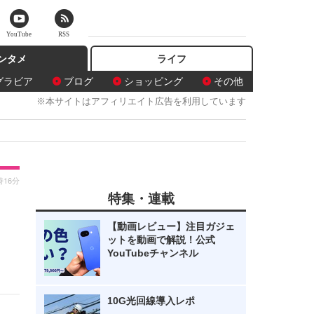
YouTube
RSS
ンタメ
ライフ
グラビア
ブログ
ショッピング
その他
※本サイトはアフィリエイト広告を利用しています
時16分
特集・連載
【動画レビュー】注目ガジェ
ットを動画で解説！公式
YouTubeチャンネル
10G光回線導入レポ