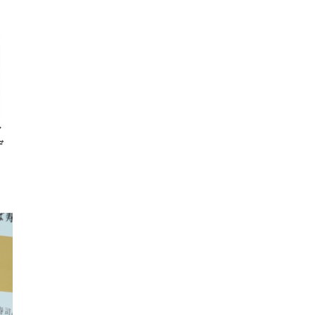
 ゲ
ーサ
ンチ
 ガ
 (3
回
ー)
ンパ
高さ
 在
ィ
デ