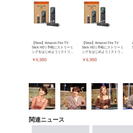
【New】Amazon Fire TV
【New】Amazon Fire TV
Stick HD | 手軽にストリーミ
Stick HD | 手軽にストリーミ
ングをはじめよう | ストリー
ングをはじめよう | ストリー
ミングメディアプレイヤー
ミングメディアプレイヤー
￥6,980
￥6,980
関連ニュース
EIZO ビジネス向けプレミア
EIZO ビジネス向けプレミア
【純
[EdoErgo] オフィスチェア 椅
Amazonベーシック ペットシ
SIHOO B100 オフィスチェア
Amazonベーシック ペットシ
ムモニター | FlexScan
ムモニター | FlexScan
ニタ