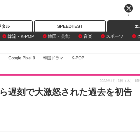
X
ジタル
SPEEDTEST
エ
韓流・K-POP
韓国・芸能
音楽
スポーツ
I
Google Pixel 9
韓国ドラマ
K-POP
2022年1月13日（木） 15
ら遅刻で大激怒された過去を初告