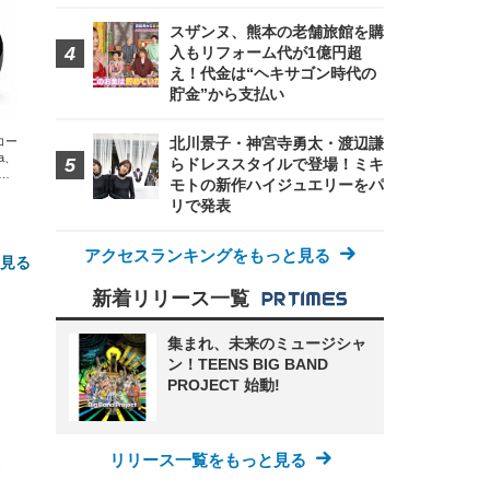
スザンヌ、熊本の老舗旅館を購
入もリフォーム代が1億円超
え！代金は“ヘキサゴン時代の
貯金”から支払い
エコー
北川景子・神宮寺勇太・渡辺謙
xa、
らドレススタイルで登場！ミキ
な
モトの新作ハイジュエリーをパ
リで発表
アクセスランキングをもっと見る
と見る
新着リリース一覧
集まれ、未来のミュージシャ
ン！TEENS BIG BAND
PROJECT 始動!
リリース一覧をもっと見る
FHD】
ェ
ット
 メ
レギ