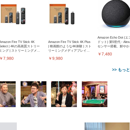
Amazon Echo Dot (
Amazon Fire TV Stick 4K
Amazon Fire TV Stick 4K Plus
ドット) 第5世代 - Ale
Select | 4Kの高画質ストリー
| 映画館のような4K体験 | スト
センサー搭載、鮮やか
ミング | ストリーミングメデ
リーミングメディアプレイヤ
サウンド｜チャコール
￥7,480
ィアプレイヤー
ー
￥7,980
￥9,980
>> もっ
【整備済み品】Dell
【MiniLED/24.5inch/280Hz/
正品】27"ゲーミングモ
ANDWINT オフィスチ
アイリスオーヤマ ペ
Sezlife オフィスチェア デスク
ネオ・ルーライフ ネオ・オム
E2724HS 27インチ 液晶モ
Sezlife オフィスチェア デスク
Smart Basic(スマートベーシ
GRAPHT THE SHOOTER
ー DualSense 充電フッ
ア デスクチェア 肘なし
シーツ 超厚型 お徳用 