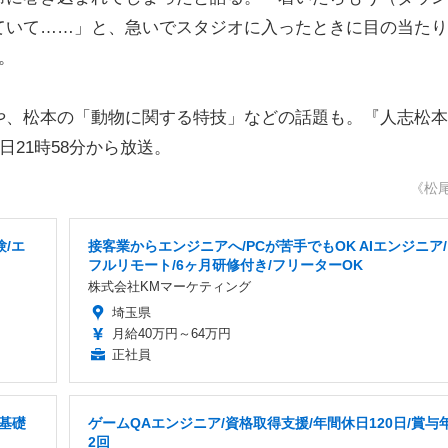
ていて……」と、急いでスタジオに入ったときに目の当たり
。
、松本の「動物に関する特技」などの話題も。『人志松本
日21時58分から放送。
《松
/エ
接客業からエンジニアへ/PCが苦手でもOK AIエンジニア/
フルリモート/6ヶ月研修付き/フリーターOK
株式会社KMマーケティング
埼玉県
月給40万円～64万円
正社員
基礎
ゲームQAエンジニア/資格取得支援/年間休日120日/賞与
2回