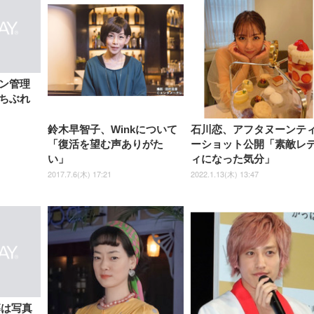
チェア 疲れない テレワーク
ツ L 中型犬用 26枚入り 単品
ニター フル
チェア 疲れない テレワーク
ック) 【Amazon.co.jp限定】
Gaming Monitor 24” Essential
き（CFI-ZDM1J）
ッシュ 通気性 ランバ
ュラー 200枚入
チェア 強化バックレスト 30
HD（1920×1080）VA 非光
チェア 強化バックレスト 30度
Smart Basic アイリスオーヤマ
ーミングモニター QD 24.5イ
ポート付き 腰サポート
【Amazon.co.jp限定】
￥1,800
￥15,800
￥34,980
9,979
度ロッキング機能 人間工学 椅
沢 HDMI/DisplayPort/VGA
ロッキング機能 人間工学 椅子
ペットシーツ 超厚型 お徳用
￥4,139
￥3,731
1ms FHD 量子ドット 残像低減
ス圧無段階昇降 360度
￥7,680
￥7,680
￥3,670
子 腰サポート 90度跳ね上げ
スピーカー内蔵 高さ調整 ス
腰サポート 90度跳ね上げ式ア
ワイド 100枚入 (x 1) (ケース
年保証 | 輝点保証 | 日本メーカ
転 キャスター付き コ
式アームレスト 3Dヘッドレス
イベル VESA対応
ームレスト 3Dヘッドレスト
販売)
クト 幅52×奥行58.5×
ト ハンガー付き 高反発クッシ
ComfortView ビジネス向け
ハンガー付き 高反発クッショ
84～96cm テレワーク
ョン PCチェア 通気性メッシ
ン PCチェア 通気性メッシュ
宅勤務 ブラック
ュ ゲーミング/勉強/事務用 お
ゲーミング/勉強/事務用 おし
ン管理
しゃれ パソコンチェア (ブラ
ゃれ パソコンチェア (ホワイ
ちぶれ
ック)
ト)
鈴木早智子、Winkについて
石川恋、アフタヌーンテ
「復活を望む声ありがた
ーショット公開「素敵レ
い」
ィになった気分」
2017.7.6(木) 17:21
2022.1.13(木) 13:47
募は写真