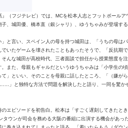
話』（フジテレビ）では、MCを松本人志とフットボールア
翔子、城田優、橋本直（銀シャリ）、ゆうちゃみが登場する
」と言い、スペイン人の母を持つ城田は、「うちの母はパ
んでいたゲームを壊されたこともあったそうで、「反抗期で
。そんな城田が高校時代、三者面談で担任から授業態度を注
す。また、母親もギャルだというゆうちゃみは「小学生の頃
って」といい、そのことを母親に話したところ、「（嫌がら
て……」と独特な方法で問題を解決したと語り、一同を驚か
のエピソードを初告白。松本は「すごく遅刻してきたとき
ダウンタウンが司会を務める大阪の番組に出演する機会があっ
滞に巻き込まれてしまったと語る。「着いたらもう（ダウン