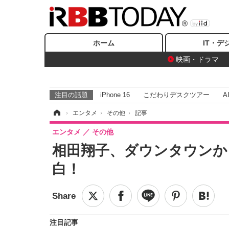
ホーム
IT・デ
映画・ドラマ
注目の話題
iPhone 16
こだわりデスクツアー
A
ホーム
›
エンタメ
›
その他
›
記事
エンタメ
その他
相田翔子、ダウンタウンか
白！
注目記事