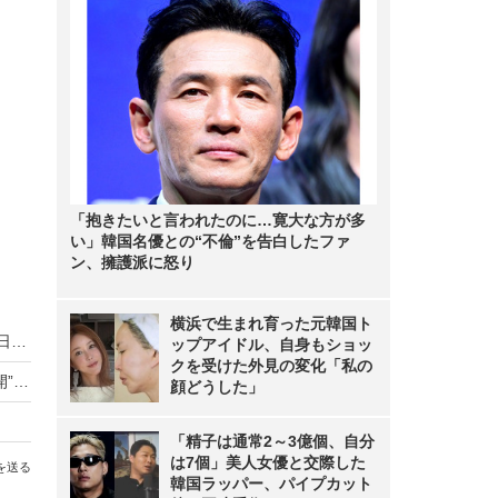
「抱きたいと言われたのに…寛大な方が多
い」韓国名優との“不倫”を告白したファ
ン、擁護派に怒り
横浜で生まれ育った元韓国ト
ダウンタウン、有料配信サービス開始へ！11月1日スタート
ップアイドル、自身もショッ
クを受けた外見の変化「私の
「浜田CEOと今更ながら…」みちょぱ、“活動再開”ダウンタウン・浜田雅功との記念ショット公開
顔どうした」
「精子は通常2～3億個、自分
は7個」美人女優と交際した
を送る
韓国ラッパー、パイプカット