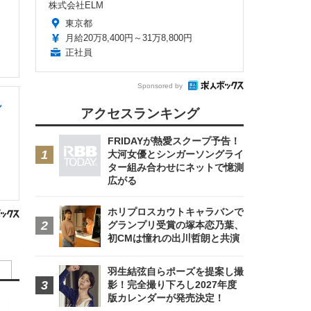
株式会社ELM
東京都
月給20万8,400円～31万8,800円
正社員
Sponsored by
ル
アクセスランキング
FRIDAYが熱愛スクープ予告！
大河女優とシンガーソングライ
ター組み合わせにネットで憶測
広がる
ホリプロスカウトキャラバンで
グランプリ受賞の塚本恋乃葉、
初CMは憧れの出川哲朗と共演
羽生結弦自らポーズを提案し撮
影！完全撮り下ろし2027年度
版カレンダーが発売決定！