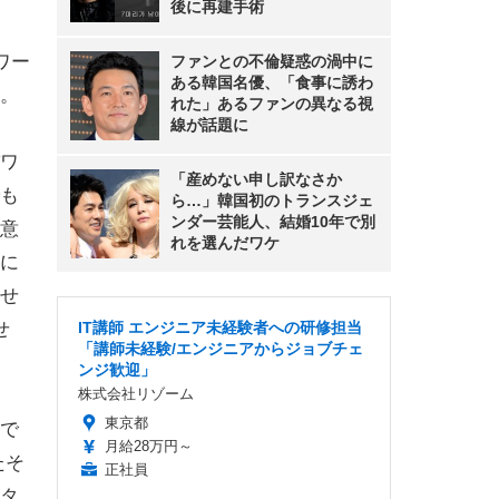
後に再建手術
ワー
ファンとの不倫疑惑の渦中に
ある韓国名優、「食事に誘わ
。
れた」あるファンの異なる視
線が話題に
ワ
「産めない申し訳なさか
も
ら…」韓国初のトランスジェ
ンダー芸能人、結婚10年で別
意
れを選んだワケ
に
せ
せ
IT講師 エンジニア未経験者への研修担当
「講師未経験/エンジニアからジョブチェ
ンジ歓迎」
株式会社リゾーム
東京都
で
月給28万円～
たそ
正社員
タ