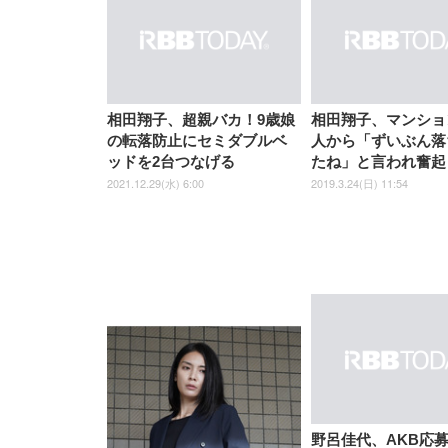
子 テレワーク 疲れない 跳ね
ーツ 薄型 レギュラー 1回使い
／デスクチェア メッシュチェ
ーツ 厚型 ワイド 42枚x2袋(84
EV3240X-WT | 31.5型4K
EV2740X-WT | 27.0型4K
ク付
上げ式アームレスト コンパク
捨て 無香料 ホワイト 300枚
ア 人間工学 疲れない ブラッ
枚) ホワイト(吸収面:ライトブ
UHD・USB Type-C・ホワイ
UHD・USB Type-C・ホワイ
ト 約105度ロッキング pc 事務
￥105,595
￥109,572
ク
ルー)
￥4
ト
ト
￥5,699
￥3,373
￥27,999
￥3,234
椅子 360度回転 座面昇降 強化
ナイロン樹脂ベース 通気性メ
ッシュ 在宅ワーク H-
WY01(黒網+黒枠+黒足)
相田翔子、超親バカ！9歳娘
相田翔子、マンショ
の転落防止にセミダブルベ
人から「ずいぶん落
ッドを2台つなげる
たね」と言われ奮起
2021.12.29(水) 6:00
2019.3.24(日) 11:54
野呂佳代、AKB応