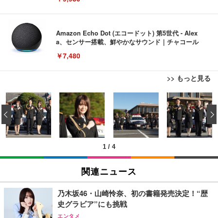
Amazon Echo Dot (エコードット) 第5世代 - Alex
a、センサー搭載、鮮やかなサウンド｜チャコール
￥7,480
>> もっと見る
[EdoErgo] オフィスチェア 椅子 テレワーク 疲れな
EIZO ビジネス向けプレミアムモニター | FlexScan
Amazonベーシック ペットシーツ 薄型 レギュラー 1
い 跳ね上げ式アームレスト コンパクト 約105度ロッ
EV3240X-WT | 31.5型4K UHD・USB Type-C・ホワ
‹
回使い捨て 無香料 ホワイト 300枚
キング pc 事務椅子 360度回転 座面昇降 強化ナイロ
イト
ン樹脂ベース 通気性メッシュ 在宅ワーク H-WY01
￥3,373
￥5,699
￥105,595
(黒網+黒枠+黒足)
1
/
4
EIZO ビジネス向けプレミアムモニター | FlexScan
SIHOO B100 オフィスチェア／デスクチェア メッシ
Amazonベーシック ペットシーツ 厚型 ワイド 42枚
EV2740X-WT | 27.0型4K UHD・USB Type-C・ホワ
ュチェア 人間工学 疲れない ブラック
x2袋(84枚) ホワイト(吸収面:ライトブルー)
関連ニュース
イト
￥27,999
￥3,234
￥109,572
乃木坂46・山崎怜奈、初の書籍発売決定！“歴
史グラビア”にも挑戦
Sezlife オフィスチェア デスクチェア 疲れない テレ
【純正品】27"ゲーミングモニター DualSense 充電
ネオ・ルーライフ ネオ・オムツ L 中型犬用 26枚入
エンタメ