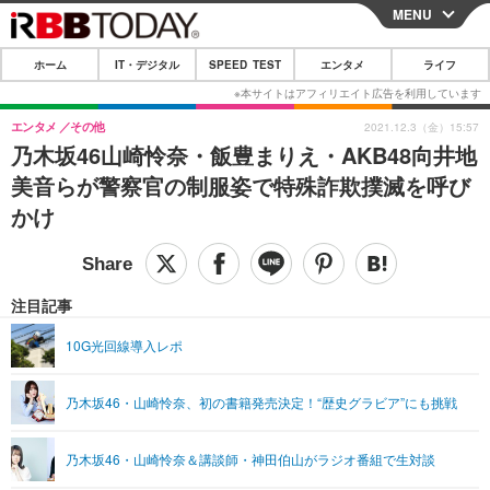
MENU
CLOSE
ホーム
IT・デジタル
SPEED TEST
エンタメ
ライフ
ホーム
IT・デジタル
エンタメ
その他
2021.12.3（金）15:57
乃木坂46山崎怜奈・飯豊まりえ・AKB48向井地
IT・デジタルTOP
スマートフォン
SPEED TEST
美音らが警察官の制服姿で特殊詐欺撲滅を呼び
ネタ
ガジェット・ツール
かけ
エンタメ
ショッピング
その他
エンタメTOP
映画・ドラマ
ライフ
韓流・K-POP
韓国・芸能
注目記事
ライフTOP
グルメ
リリース一覧
音楽
スポーツ
10G光回線導入レポ
ペット
ショッピング
プッシュ通知の停止方法
グラビア
ブログ
その他
乃木坂46・山崎怜奈、初の書籍発売決定！“歴史グラビア”にも挑戦
ショッピング
その他
乃木坂46・山崎怜奈＆講談師・神田伯山がラジオ番組で生対談