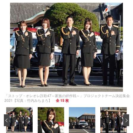
「ストップ・オレオレ詐欺47～家族の絆作戦～」プロジェクトチーム決起集会
2021【写真：竹内みちまろ】
全 15 枚
‹