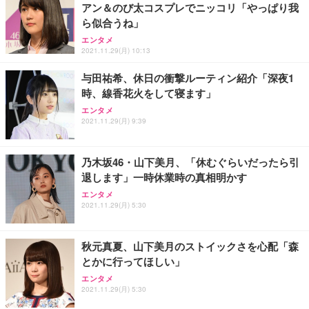
アン＆のび太コスプレでニッコリ「やっぱり我
ら似合うね」
エンタメ
2021.11.29(月) 10:13
与田祐希、休日の衝撃ルーティン紹介「深夜1
時、線香花火をして寝ます」
エンタメ
2021.11.29(月) 9:39
乃木坂46・山下美月、「休むぐらいだったら引
退します」一時休業時の真相明かす
エンタメ
2021.11.29(月) 5:30
秋元真夏、山下美月のストイックさを心配「森
とかに行ってほしい」
エンタメ
2021.11.29(月) 5:30