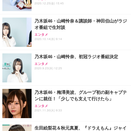
ワーク チェア 強化バックレスト 30度ロッキング機
フック付き（CFI-ZDM1J）
り 単品
2020.12.25(金) 15:45
能 人間工学 椅子 腰サポート 90度跳ね上げ式アーム
レスト 3Dヘッドレスト ハンガー付き 高反発クッシ
￥49,979
￥1,800
￥7,680
ョン PCチェア 通気性メッシュ ゲーミング/勉強/事
乃木坂46・山崎怜奈＆講談師・神田伯山がラジ
務用 おしゃれ パソコンチェア (ブラック)
オ番組で生対談
Sezlife オフィスチェア デスクチェア 疲れない テレ
【整備済み品】Dell E2724HS 27インチ 液晶モニタ
Smart Basic(スマートベーシック) 【Amazon.co.jp
エンタメ
ワーク チェア 強化バックレスト 30度ロッキング機
ー フルHD（1920×1080）VA 非光沢 HDMI/DisplayP
限定】 Smart Basic アイリスオーヤマ ペットシーツ
2020.10.14(水) 9:14
能 人間工学 椅子 腰サポート 90度跳ね上げ式アーム
ort/VGA スピーカー内蔵 高さ調整 スイベル VESA対
超厚型 お徳用 ワイド 100枚入 (x 1) (ケース販売)
レスト 3Dヘッドレスト ハンガー付き 高反発クッシ
応 ComfortView ビジネス向け
￥7,680
￥15,800
￥3,670
ョン PCチェア 通気性メッシュ ゲーミング/勉強/事
乃木坂46・山崎怜奈、初冠ラジオ番組決定
務用 おしゃれ パソコンチェア (ホワイト)
エンタメ
ANDWINT オフィスチェア デスクチェア 肘なし メ
【MiniLED/24.5inch/280Hz/FHD】GRAPHT THE S
アイリスオーヤマ ペットシーツ 超厚型 お徳用 レギ
2020.9.23(水) 12:25
ッシュ 通気性 ランバーサポート付き 腰サポート ガ
HOOTER Gaming Monitor 24” Essential ゲーミン
ュラー 200枚入【Amazon.co.jp限定】
ス圧無段階昇降 360度回転 キャスター付き コンパク
グモニター QD 24.5インチ 1ms FHD 量子ドット 残
ト 幅52×奥行58.5×高さ84～96cm テレワーク 在宅
像低減 (3年保証 | 輝点保証 | 日本メーカー)
￥3,731
￥4,139
￥34,980
勤務 ブラック
乃木坂46・梅澤美波、グループ初の副キャプテ
ンに就任！「少しでも支えて行けたら」
エンタメ
2021.11.30(火) 9:33
生田絵梨花＆秋元真夏、『ドラえもん』ジャイ