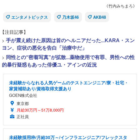
《竹内みちまろ》
エンタメトピックス
乃木坂46
AKB48
【注目記事】
>
手が震え続けた原因は首のヘルニアだった...KARA・スン
ヨン、症状の悪化を告白「治療中だ」
>
同性との“密着写真”が拡散...薬物使用で有罪、男性への性
的暴行疑惑もあった俳優ユ・アインの近況
未経験からなれる人気ゲームのテストエンジニア/寮・社宅・
家賃補助あり/資格取得支援あり
GOEN株式会社
東京都
月給30万円～51万8,000円
正社員
未経験採用枠/月給30万～/インフラエンジニア/フレックスタ