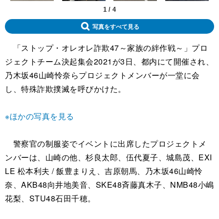
1
/
4
写真をすべて見る
「ストップ・オレオレ詐欺47～家族の絆作戦～」プロ
ジェクトチーム決起集会2021が3日、都内にて開催され、
乃木坂46山崎怜奈らプロジェクトメンバーが一堂に会
し、特殊詐欺撲滅を呼びかけた。
※ほかの写真を見る
警察官の制服姿でイベントに出席したプロジェクトメ
ンバーは、山崎の他、杉良太郎、伍代夏子、城島茂、EXI
LE 松本利夫 / 飯豊まりえ、吉原朝馬、乃木坂46山崎怜
奈、AKB48向井地美音、SKE48斉藤真木子、NMB48小嶋
花梨、STU48石田千穂。