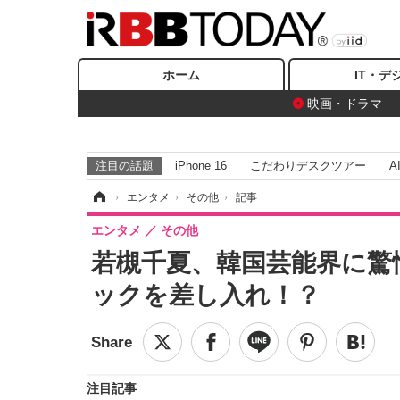
ホーム
IT・デ
映画・ドラマ
注目の話題
iPhone 16
こだわりデスクツアー
A
ホーム
›
エンタメ
›
その他
›
記事
エンタメ
その他
若槻千夏、韓国芸能界に驚
ックを差し入れ！？
注目記事