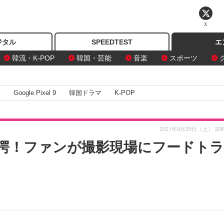
X
ジタル
SPEEDTEST
エ
韓流・K-POP
韓国・芸能
音楽
スポーツ
I
Google Pixel 9
韓国ドラマ
K-POP
2021年9月25日（土） 20
愕！ファンが撮影現場にフードトラ