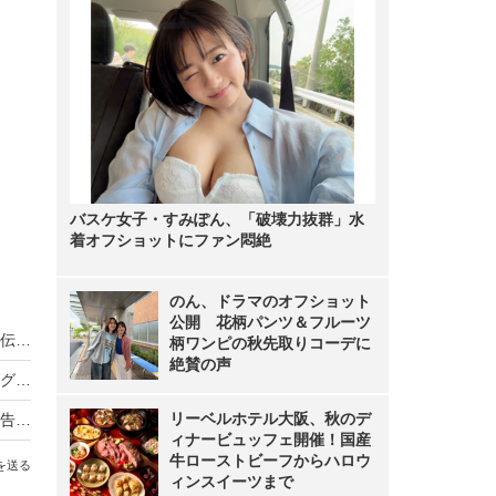
バスケ女子・すみぽん、「破壊力抜群」水
着オフショットにファン悶絶
のん、ドラマのオフショット
公開 花柄パンツ＆フルーツ
ノンスタ井上、妻から思わぬ不満！意外にモテる伝説に黄信号
柄ワンピの秋先取りコーデに
絶賛の声
超とき宣・菅田愛貴、スタジオで突然号泣「他のグループを下げる風潮にイライラしちゃう」
リーベルホテル大阪、秋のデ
原田知世、芸能界入りのきっかけとなった俳優を告白「“会いたい”って思って」
ィナービュッフェ開催！国産
牛ローストビーフからハロウ
を送る
ィンスイーツまで