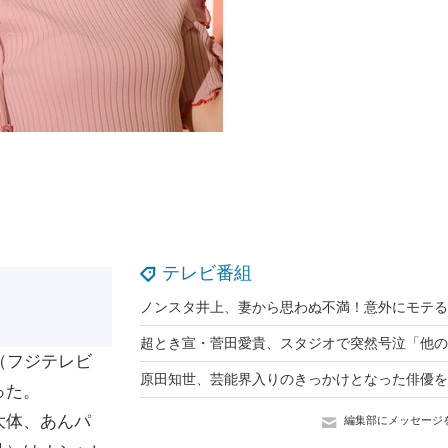
テレビ番組
（フジテレビ
った。
大体、あんパ
編集部にメッセージ