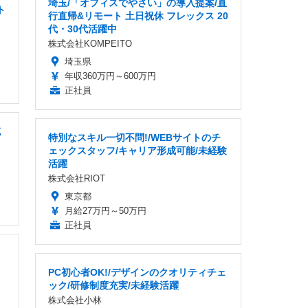
埼玉/「オフィスでやさい」の導入提案/直
ト
行直帰&リモート 土日祝休 フレックス 20
代・30代活躍中
株式会社KOMPEITO
埼玉県
年収360万円～600万円
正社員
充
特別なスキル一切不問!/WEBサイトのチ
ェックスタッフ/キャリア形成可能/未経験
活躍
株式会社RIOT
東京都
月給27万円～50万円
正社員
PC初心者OK!/デザインのクオリティチェ
ック/研修制度充実/未経験活躍
株式会社小林