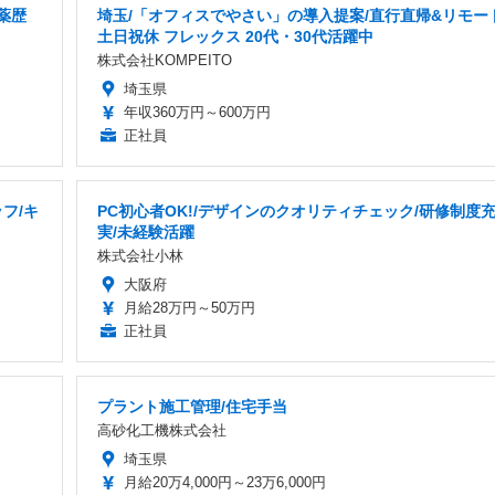
薬歴
埼玉/「オフィスでやさい」の導入提案/直行直帰&リモー
土日祝休 フレックス 20代・30代活躍中
株式会社KOMPEITO
埼玉県
年収360万円～600万円
正社員
フ/キ
PC初心者OK!/デザインのクオリティチェック/研修制度
実/未経験活躍
株式会社小林
大阪府
月給28万円～50万円
正社員
プラント施工管理/住宅手当
高砂化工機株式会社
埼玉県
月給20万4,000円～23万6,000円