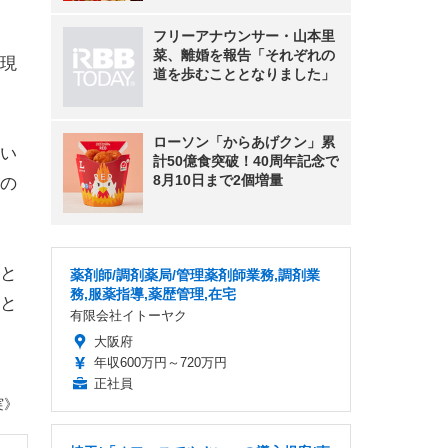
フリーアナウンサー・山本里
菜、離婚を報告「それぞれの
現
道を歩むこととなりました」
ローソン「からあげクン」累
い
計50億食突破！40周年記念で
8月10日まで2個増量
の
と
薬剤師/調剤薬局/管理薬剤師業務,調剤業
務,服薬指導,薬歴管理,在宅
と
有限会社イトーヤク
大阪府
年収600万円～720万円
正社員
実》