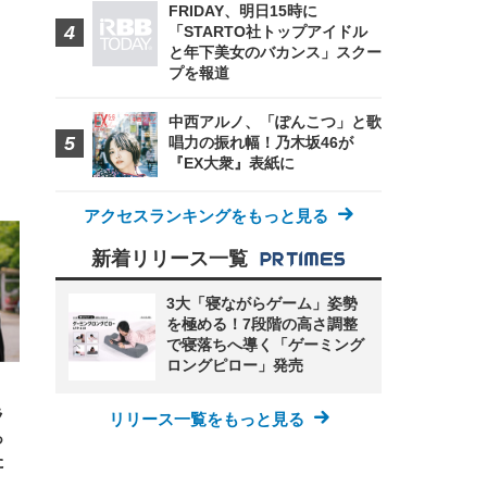
FRIDAY、明日15時に
「STARTO社トップアイドル
と年下美女のバカンス」スクー
プを報道
中西アルノ、「ぽんこつ」と歌
唱力の振れ幅！乃木坂46が
『EX大衆』表紙に
FHD】
ェ
ット
 メ
レギ
アクセスランキングをもっと見る
 ゲ
ーサ
ンチ
 ガ
新着リリース一覧
 (3
回
ー)
ンパ
高さ
3大「寝ながらゲーム」姿勢
 在
を極める！7段階の高さ調整
で寝落ちへ導く「ゲーミング
ロングピロー」発売
ラ
リリース一覧をもっと見る
っ
た