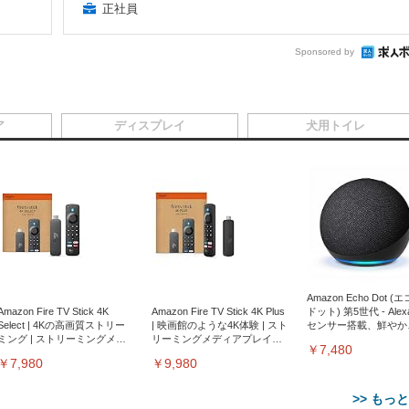
正社員
Sponsored by
ア
ディスプレイ
犬用トイレ
Amazon Echo Dot (
Amazon Fire TV Stick 4K
Amazon Fire TV Stick 4K Plus
ドット) 第5世代 - Ale
Select | 4Kの高画質ストリー
| 映画館のような4K体験 | スト
センサー搭載、鮮やか
ミング | ストリーミングメデ
リーミングメディアプレイヤ
サウンド｜チャコール
￥7,480
ィアプレイヤー
ー
￥7,980
￥9,980
>> もっ