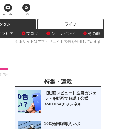
YouTube
RSS
ンタメ
ライフ
グラビア
ブログ
ショッピング
その他
※本サイトはアフィリエイト広告を利用しています
時52分
特集・連載
【動画レビュー】注目ガジェ
ットを動画で解説！公式
YouTubeチャンネル
10G光回線導入レポ