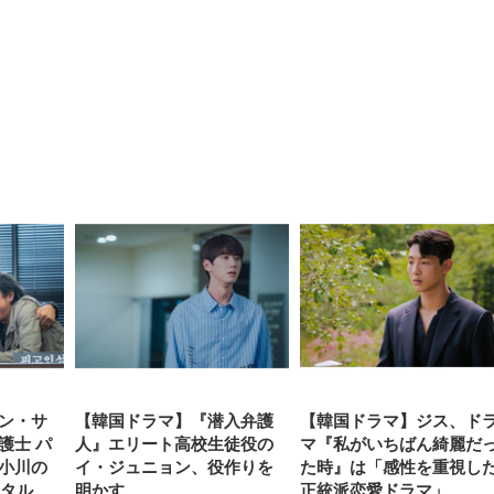
【整備済み品】Dell
【MiniLED/24.5inch/280Hz/
正品】27"ゲーミングモ
ANDWINT オフィスチ
アイリスオーヤマ ペ
Sezlife オフィスチェア デスク
ネオ・ルーライフ ネオ・オム
E2724HS 27インチ 液晶モ
Sezlife オフィスチェア デスク
Smart Basic(スマートベーシ
GRAPHT THE SHOOTER
ー DualSense 充電フッ
ア デスクチェア 肘なし
シーツ 超厚型 お徳用 
チェア 疲れない テレワーク
ツ L 中型犬用 26枚入り 単品
ニター フル
チェア 疲れない テレワーク
ック) 【Amazon.co.jp限定】
Gaming Monitor 24” Essential
き（CFI-ZDM1J）
ッシュ 通気性 ランバ
ュラー 200枚入
チェア 強化バックレスト 30
HD（1920×1080）VA 非光
チェア 強化バックレスト 30度
Smart Basic アイリスオーヤマ
ーミングモニター QD 24.5イ
ポート付き 腰サポート
【Amazon.co.jp限定】
￥1,800
￥15,800
￥34,980
9,979
度ロッキング機能 人間工学 椅
沢 HDMI/DisplayPort/VGA
ロッキング機能 人間工学 椅子
ペットシーツ 超厚型 お徳用
￥4,139
￥3,731
1ms FHD 量子ドット 残像低減
ス圧無段階昇降 360度
￥7,680
￥7,680
￥3,670
子 腰サポート 90度跳ね上げ
スピーカー内蔵 高さ調整 ス
腰サポート 90度跳ね上げ式ア
ワイド 100枚入 (x 1) (ケース
年保証 | 輝点保証 | 日本メーカ
転 キャスター付き コ
式アームレスト 3Dヘッドレス
イベル VESA対応
ームレスト 3Dヘッドレスト
販売)
クト 幅52×奥行58.5×
ト ハンガー付き 高反発クッシ
ComfortView ビジネス向け
ハンガー付き 高反発クッショ
84～96cm テレワーク
ョン PCチェア 通気性メッシ
ン PCチェア 通気性メッシュ
宅勤務 ブラック
ュ ゲーミング/勉強/事務用 お
ゲーミング/勉強/事務用 おし
しゃれ パソコンチェア (ブラ
ゃれ パソコンチェア (ホワイ
ック)
ト)
ン・サ
【韓国ドラマ】『潜入弁護
【韓国ドラマ】ジス、ド
護士 パ
人』エリート高校生徒役の
マ『私がいちばん綺麗だ
小川の
イ・ジュニョン、役作りを
た時』は「感性を重視し
ンタル
明かす
正統派恋愛ドラマ」