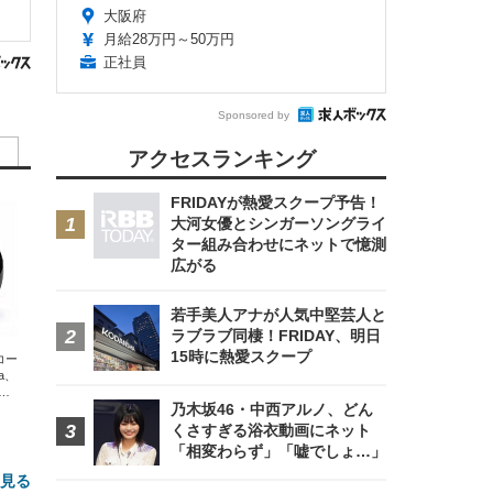
大阪府
月給28万円～50万円
正社員
Sponsored by
アクセスランキング
FRIDAYが熱愛スクープ予告！
大河女優とシンガーソングライ
ター組み合わせにネットで憶測
広がる
若手美人アナが人気中堅芸人と
ラブラブ同棲！FRIDAY、明日
15時に熱愛スクープ
エコー
xa、
な
乃木坂46・中西アルノ、どん
くさすぎる浴衣動画にネット
「相変わらず」「嘘でしょ…」
と見る