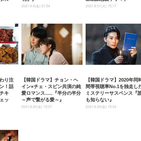
2021.9.3(金) 21:54
2021.8.31(火) 15:17
わり注
【韓国ドラマ】チョン・ヘ
【韓国ドラマ】2020年同
ン！話
イン×チェ・スビン共演の純
間帯視聴率No.1を独走し
チキ
愛ロマンス......『半分の半分
ミステリーサスペンス『
ェッ
～声で繋がる愛～』
も知らない』
2021.8.20(金) 15:37
2021.8.20(金) 15:34