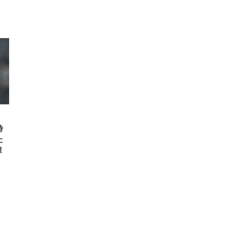
時
た
誰