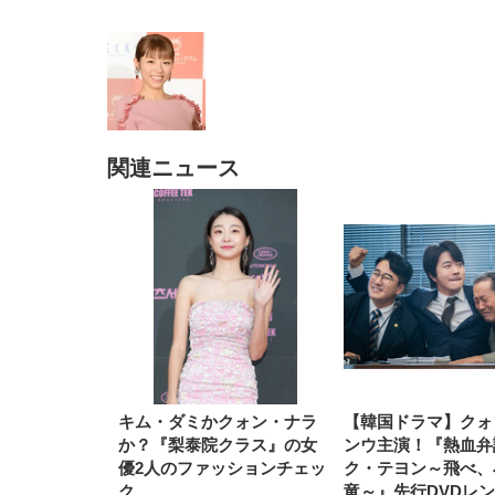
関連ニュース
EIZO ビジネス向けプレミア
EIZO ビジネス向けプレミア
【純
[EdoErgo] オフィスチェア 椅
Amazonベーシック ペットシ
SIHOO B100 オフィスチェア
Amazonベーシック ペットシ
ムモニター | FlexScan
ムモニター | FlexScan
ニタ
子 テレワーク 疲れない 跳ね
ーツ 薄型 レギュラー 1回使い
／デスクチェア メッシュチェ
ーツ 厚型 ワイド 42枚x2袋(84
EV3240X-WT | 31.5型4K
EV2740X-WT | 27.0型4K
ク付
上げ式アームレスト コンパク
捨て 無香料 ホワイト 300枚
ア 人間工学 疲れない ブラッ
枚) ホワイト(吸収面:ライトブ
UHD・USB Type-C・ホワイ
UHD・USB Type-C・ホワイ
ト 約105度ロッキング pc 事務
￥105,595
￥109,572
ク
ルー)
￥4
ト
ト
￥5,699
￥3,373
￥27,999
￥3,234
椅子 360度回転 座面昇降 強化
ナイロン樹脂ベース 通気性メ
ッシュ 在宅ワーク H-
WY01(黒網+黒枠+黒足)
キム・ダミかクォン・ナラ
【韓国ドラマ】クォ
か？『梨泰院クラス』の女
ンウ主演！『熱血弁
優2人のファッションチェッ
ク・テヨン～飛べ、
ク
竜～』先行DVDレ