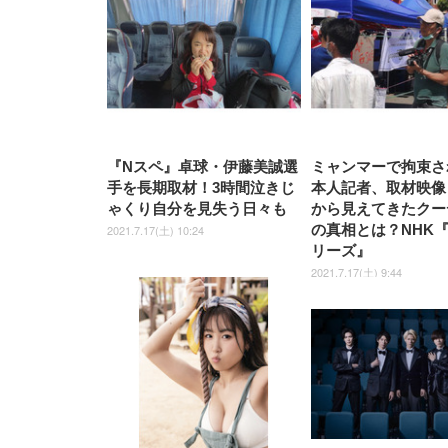
『Nスペ』卓球・伊藤美誠選
ミャンマーで拘束さ
手を長期取材！3時間泣きじ
本人記者、取材映像
ゃくり自分を見失う日々も
から見えてきたクー
の真相とは？NHK
2021.7.17(土) 10:24
リーズ』
2021.7.17(土) 9:44