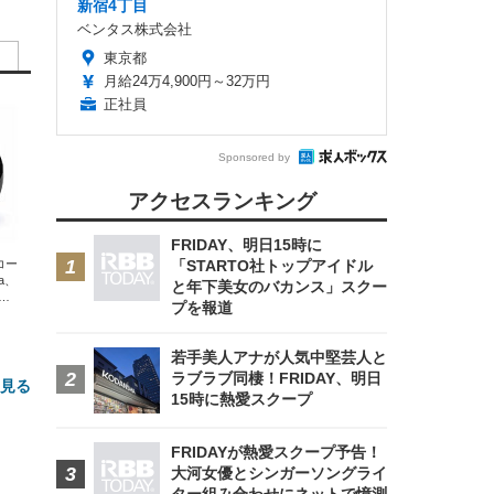
新宿4丁目
ベンタス株式会社
東京都
月給24万4,900円～32万円
正社員
Sponsored by
アクセスランキング
FRIDAY、明日15時に
エコー
「STARTO社トップアイドル
xa、
と年下美女のバカンス」スクー
な
プを報道
若手美人アナが人気中堅芸人と
ラブラブ同棲！FRIDAY、明日
と見る
15時に熱愛スクープ
FRIDAYが熱愛スクープ予告！
大河女優とシンガーソングライ