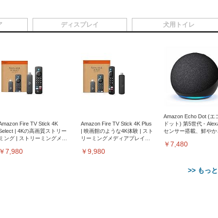
ア
ディスプレイ
犬用トイレ
Amazon Echo Dot (
Amazon Fire TV Stick 4K
Amazon Fire TV Stick 4K Plus
ドット) 第5世代 - Ale
Select | 4Kの高画質ストリー
| 映画館のような4K体験 | スト
センサー搭載、鮮やか
ミング | ストリーミングメデ
リーミングメディアプレイヤ
サウンド｜チャコール
￥7,480
ィアプレイヤー
ー
￥7,980
￥9,980
>> もっ