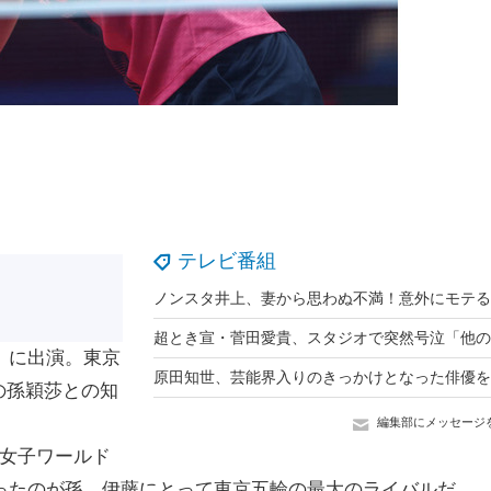
テレビ番組
』に出演。東京
の孫穎莎との知
編集部にメッセージ
「女子ワールド
勝ったのが孫。伊藤にとって東京五輪の最大のライバルだ。