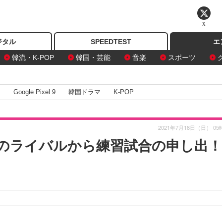
X
ジタル
SPEEDTEST
エ
韓流・K-POP
韓国・芸能
音楽
スポーツ
I
Google Pixel 9
韓国ドラマ
K-POP
2021年7月18日（日） 05
のライバルから練習試合の申し出！