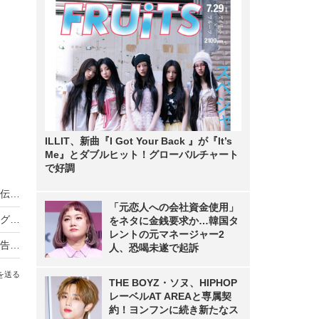
ILLIT、新曲『I Got Your Back 』が『It’s
Me』とダブルヒット！グローバルチャート
で好調
ノンスタ井上、妻から思わぬ不満！意外にモテる伝説に黄信号
「元恋人への会社資金使用」
超とき宣・菅田愛貴、スタジオで突然号泣「他のグループを下げる風潮にイライラしちゃう」
をネタに金銭要求か…韓国タ
レントの元マネージャー2
原田知世、芸能界入りのきっかけとなった俳優を告白「“会いたい”って思って」
人、恐喝未遂で起訴
を送る
THE BOYZ・ソヌ、HIPHOP
レーベルAT AREAと専属契
約！ヨンフンに続き新たなス