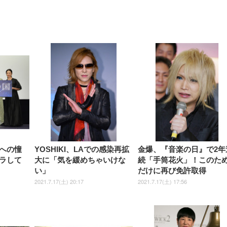
【整備済み品】Dell
【MiniLED/24.5inch/280Hz/
正品】27"ゲーミングモ
ANDWINT オフィスチ
アイリスオーヤマ ペ
Sezlife オフィスチェア デスク
ネオ・ルーライフ ネオ・オム
E2724HS 27インチ 液晶モ
Sezlife オフィスチェア デスク
Smart Basic(スマートベーシ
GRAPHT THE SHOOTER
ー DualSense 充電フッ
ア デスクチェア 肘なし
シーツ 超厚型 お徳用 
チェア 疲れない テレワーク
ツ L 中型犬用 26枚入り 単品
ニター フル
チェア 疲れない テレワーク
ック) 【Amazon.co.jp限定】
Gaming Monitor 24” Essential
き（CFI-ZDM1J）
ッシュ 通気性 ランバ
ュラー 200枚入
チェア 強化バックレスト 30
HD（1920×1080）VA 非光
チェア 強化バックレスト 30度
Smart Basic アイリスオーヤマ
ーミングモニター QD 24.5イ
ポート付き 腰サポート
【Amazon.co.jp限定】
￥1,800
￥15,800
￥34,980
9,979
度ロッキング機能 人間工学 椅
沢 HDMI/DisplayPort/VGA
ロッキング機能 人間工学 椅子
ペットシーツ 超厚型 お徳用
￥4,139
￥3,731
1ms FHD 量子ドット 残像低減
ス圧無段階昇降 360度
￥7,680
￥7,680
￥3,670
子 腰サポート 90度跳ね上げ
スピーカー内蔵 高さ調整 ス
腰サポート 90度跳ね上げ式ア
ワイド 100枚入 (x 1) (ケース
年保証 | 輝点保証 | 日本メーカ
転 キャスター付き コ
式アームレスト 3Dヘッドレス
イベル VESA対応
ームレスト 3Dヘッドレスト
販売)
クト 幅52×奥行58.5×
ト ハンガー付き 高反発クッシ
ComfortView ビジネス向け
ハンガー付き 高反発クッショ
84～96cm テレワーク
ョン PCチェア 通気性メッシ
ン PCチェア 通気性メッシュ
宅勤務 ブラック
ュ ゲーミング/勉強/事務用 お
ゲーミング/勉強/事務用 おし
しゃれ パソコンチェア (ブラ
ゃれ パソコンチェア (ホワイ
ック)
ト)
への憧
YOSHIKI、LAでの感染再拡
金爆、『音楽の日』で2年
ラして
大に「気を緩めちゃいけな
続「手筒花火」！このた
い」
だけに再び免許取得
2021.7.17(土) 20:17
2021.7.17(土) 17:56