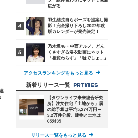
ター組み合わせにネットで憶測
広がる
羽生結弦自らポーズを提案し撮
影！完全撮り下ろし2027年度
FHD】
ェ
ット
版カレンダーが発売決定！
 メ
レギ
 ゲ
ーサ
ンチ
 ガ
 (3
乃木坂46・中西アルノ、どん
回
ー)
ンパ
くさすぎる浴衣動画にネット
高さ
「相変わらず」「嘘でしょ…」
 在
アクセスランキングをもっと見る
新着リリース一覧
連
め
【タウンライフ未来総合研究
所】注文住宅「土地から」層
の総予算は平均5,274万円 ─
3.2万件分析、建物と土地は
65対35
リリース一覧をもっと見る