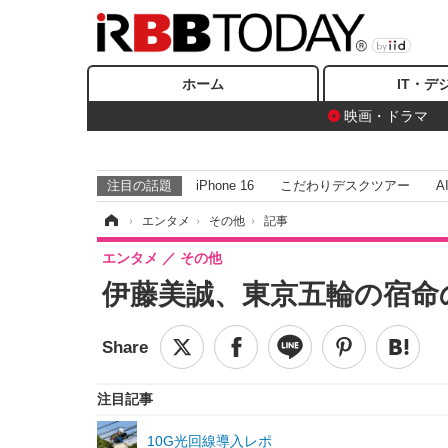
ホーム
IT・デ
映画・ドラマ
注目の話題
iPhone 16
こだわりデスクツアー
A
ホーム
›
エンタメ
›
その他
›
記事
エンタメ
その他
伊藤美誠、東京五輪の宿命
注目記事
10G光回線導入レポ