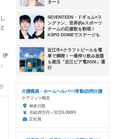
タート
SEVENTEEN・ドギョム×ス
し
ングァン、世界的eスポーツ
と
チームの応援歌を歌唱！
KSPO DOMEでステージも
近江牛×クラフトビールを電
、伊
車で満喫！一番搾り飲み放題
も復活「近江ビア電2026」運
」
行
実》
介護職員・ホームヘルパー/常勤/訪問介護
ケアリッツ鶴見
神奈川県
月給28万円～31万5,000円
正社員