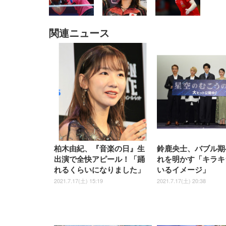
関連ニュース
EIZO ビジネス向けプレミア
EIZO ビジネス向けプレミア
【純
[EdoErgo] オフィスチェア 椅
Amazonベーシック ペットシ
SIHOO B100 オフィスチェア
Amazonベーシック ペットシ
ムモニター | FlexScan
ムモニター | FlexScan
ニタ
子 テレワーク 疲れない 跳ね
ーツ 薄型 レギュラー 1回使い
／デスクチェア メッシュチェ
ーツ 厚型 ワイド 42枚x2袋(84
EV3240X-WT | 31.5型4K
EV2740X-WT | 27.0型4K
ク付
上げ式アームレスト コンパク
捨て 無香料 ホワイト 300枚
ア 人間工学 疲れない ブラッ
枚) ホワイト(吸収面:ライトブ
UHD・USB Type-C・ホワイ
UHD・USB Type-C・ホワイ
ト 約105度ロッキング pc 事務
￥105,595
￥109,572
ク
ルー)
￥4
ト
ト
￥5,699
￥3,373
￥27,999
￥3,234
椅子 360度回転 座面昇降 強化
ナイロン樹脂ベース 通気性メ
ッシュ 在宅ワーク H-
WY01(黒網+黒枠+黒足)
柏木由紀、『音楽の日』生
鈴鹿央士、バブル期
出演で全快アピール！「踊
れを明かす「キラキ
れるくらいになりました」
いるイメージ」
2021.7.17(土) 15:19
2021.7.17(土) 20:38