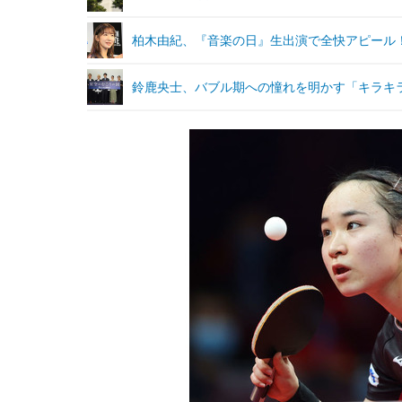
柏木由紀、『音楽の日』生出演で全快アピール
鈴鹿央士、バブル期への憧れを明かす「キラキ