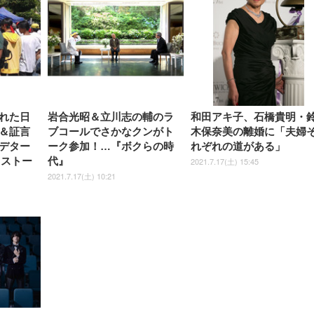
れた日
岩合光昭＆立川志の輔のラ
和田アキ子、石橋貴明・
＆証言
ブコールでさかなクンがト
木保奈美の離婚に「夫婦
デター
ーク参加！…『ボクらの時
れぞれの道がある」
『ストー
代』
2021.7.17(土) 15:45
2021.7.17(土) 10:21