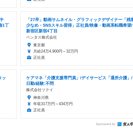
中
「27卒」動画サムネイル・グラフィックデザイナー「残
南1丁
少なめ・SNSスキル習得」正社員/映像・動画系転職希望/
新宿区新宿4丁目
ベンタス株式会社
東京都
月給24万4,900円～32万円
正社員
タッ
ケアマネ「介護支援専門員」/デイサービス「通所介護」/
日勤/経験:不問
株式会社ツクイ
神奈川県
年収317万円～434万円
正社員
Sponsored by