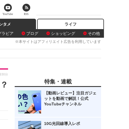
YouTube
RSS
ンタメ
ライフ
グラビア
ブログ
ショッピング
その他
※本サイトはアフィリエイト広告を利用しています
時30分
特集・連載
？
【動画レビュー】注目ガジェ
ットを動画で解説！公式
YouTubeチャンネル
10G光回線導入レポ