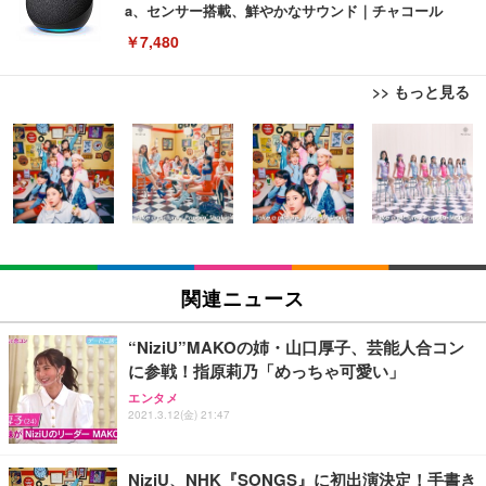
a、センサー搭載、鮮やかなサウンド｜チャコール
￥7,480
>> もっと見る
[EdoErgo] オフィスチェア 椅子 テレワーク 疲れな
EIZO ビジネス向けプレミアムモニター | FlexScan
Amazonベーシック ペットシーツ 薄型 レギュラー 1
い 跳ね上げ式アームレスト コンパクト 約105度ロッ
EV3240X-WT | 31.5型4K UHD・USB Type-C・ホワ
回使い捨て 無香料 ホワイト 300枚
キング pc 事務椅子 360度回転 座面昇降 強化ナイロ
イト
ン樹脂ベース 通気性メッシュ 在宅ワーク H-WY01
￥3,373
￥5,699
￥105,595
(黒網+黒枠+黒足)
EIZO ビジネス向けプレミアムモニター | FlexScan
SIHOO B100 オフィスチェア／デスクチェア メッシ
Amazonベーシック ペットシーツ 厚型 ワイド 42枚
EV2740X-WT | 27.0型4K UHD・USB Type-C・ホワ
ュチェア 人間工学 疲れない ブラック
x2袋(84枚) ホワイト(吸収面:ライトブルー)
関連ニュース
イト
￥27,999
￥3,234
￥109,572
“NiziU”MAKOの姉・山口厚子、芸能人合コン
に参戦！指原莉乃「めっちゃ可愛い」
Sezlife オフィスチェア デスクチェア 疲れない テレ
【純正品】27"ゲーミングモニター DualSense 充電
ネオ・ルーライフ ネオ・オムツ L 中型犬用 26枚入
エンタメ
ワーク チェア 強化バックレスト 30度ロッキング機
2021.3.12(金) 21:47
フック付き（CFI-ZDM1J）
り 単品
能 人間工学 椅子 腰サポート 90度跳ね上げ式アーム
レスト 3Dヘッドレスト ハンガー付き 高反発クッシ
￥49,979
￥1,800
￥7,680
ョン PCチェア 通気性メッシュ ゲーミング/勉強/事
NiziU、NHK『SONGS』に初出演決定！手書き
務用 おしゃれ パソコンチェア (ブラック)