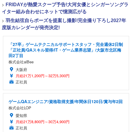
>
FRIDAYが熱愛スクープ予告!大河女優とシンガーソングラ
イター組み合わせにネットで憶測広がる
>
羽生結弦自らポーズを提案し撮影!完全撮り下ろし2027年
度版カレンダーが発売決定!
「27卒」ゲームテクニカルサポートスタッフ・完全週休2日制
「正社員/QAスキル習得/IT・ゲーム業界志望」/大阪市北区梅
田2丁目
株式会社alBee
大阪府
月給21万1,200円～32万5,300円
正社員
ゲームQAエンジニア/資格取得支援/年間休日120日/賞与年2回
株式会社LOP
愛知県
月給21万8,800円～30万4,900円
正社員