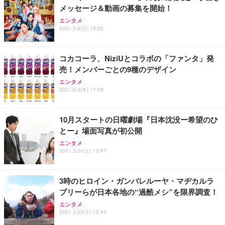
メッセージ＆動画の募集を開始！
Sezlife オフィスチェア デスクチェア 疲れない テレ
【整備済み品】Dell E2724HS 27インチ 液晶モニタ
Smart Basic(スマートベーシック) 【Amazon.co.jp
エンタメ
ワーク チェア 強化バックレスト 30度ロッキング機
ー フルHD（1920×1080）VA 非光沢 HDMI/DisplayP
限定】 Smart Basic アイリスオーヤマ ペットシーツ
2021.3.8(月) 18:32
能 人間工学 椅子 腰サポート 90度跳ね上げ式アーム
ort/VGA スピーカー内蔵 高さ調整 スイベル VESA対
超厚型 お徳用 ワイド 100枚入 (x 1) (ケース販売)
レスト 3Dヘッドレスト ハンガー付き 高反発クッシ
応 ComfortView ビジネス向け
￥7,680
￥15,800
￥3,670
ョン PCチェア 通気性メッシュ ゲーミング/勉強/事
コカコーラ、NiziUとコラボの「ファンタ」発
務用 おしゃれ パソコンチェア (ホワイト)
売！メンバーごとの9種のデザイン
ANDWINT オフィスチェア デスクチェア 肘なし メ
【MiniLED/24.5inch/280Hz/FHD】GRAPHT THE S
アイリスオーヤマ ペットシーツ 超厚型 お徳用 レギ
ッシュ 通気性 ランバーサポート付き 腰サポート ガ
HOOTER Gaming Monitor 24” Essential ゲーミン
エンタメ
ュラー 200枚入【Amazon.co.jp限定】
ス圧無段階昇降 360度回転 キャスター付き コンパク
グモニター QD 24.5インチ 1ms FHD 量子ドット 残
2021.3.4(木) 17:59
ト 幅52×奥行58.5×高さ84～96cm テレワーク 在宅
像低減 (3年保証 | 輝点保証 | 日本メーカー)
￥3,731
￥4,139
￥34,980
勤務 ブラック
10月スタートの日曜劇場『日本沈没ー希望のひ
とー』場面写真が初公開
エンタメ
2021.3.20(土) 12:47
3時のヒロイン・ガンバレルーヤ・マヂカルラ
ブリーらが日本各地の“過酷メシ”を限界調査！
エンタメ
2021.3.20(土) 12:44