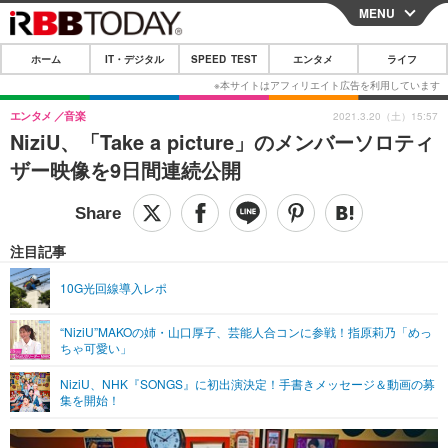
MENU
CLOSE
ホーム
IT・デジタル
SPEED TEST
エンタメ
ライフ
ホーム
IT・デジタル
エンタメ
音楽
2021.3.20（土）15:57
NiziU、「Take a picture」のメンバーソロティ
IT・デジタルTOP
スマートフォン
SPEED TEST
ザー映像を9日間連続公開
ネタ
ガジェット・ツール
エンタメ
ショッピング
その他
エンタメTOP
映画・ドラマ
ライフ
注目記事
韓流・K-POP
韓国・芸能
ライフTOP
グルメ
リリース一覧
10G光回線導入レポ
音楽
スポーツ
ペット
ショッピング
プッシュ通知の停止方法
“NiziU”MAKOの姉・山口厚子、芸能人合コンに参戦！指原莉乃「めっ
ちゃ可愛い」
グラビア
ブログ
その他
NiziU、NHK『SONGS』に初出演決定！手書きメッセージ＆動画の募
ショッピング
その他
集を開始！