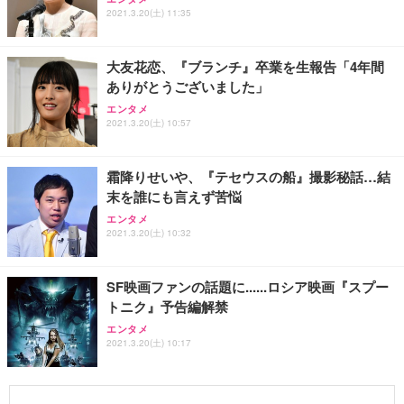
2021.3.20(土) 11:35
大友花恋、『ブランチ』卒業を生報告「4年間
ありがとうございました」
エンタメ
2021.3.20(土) 10:57
霜降りせいや、『テセウスの船』撮影秘話…結
末を誰にも言えず苦悩
エンタメ
2021.3.20(土) 10:32
SF映画ファンの話題に......ロシア映画『スプー
トニク』予告編解禁
エンタメ
2021.3.20(土) 10:17