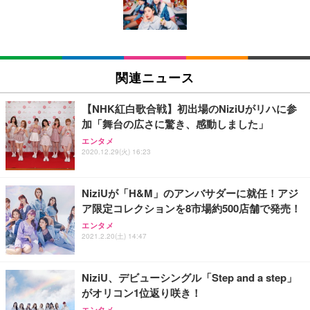
ン樹脂ベース 通気性メッシュ 在宅ワーク H-WY01
￥3,373
￥5,699
￥105,595
(黒網+黒枠+黒足)
EIZO ビジネス向けプレミアムモニター | FlexScan
SIHOO B100 オフィスチェア／デスクチェア メッシ
Amazonベーシック ペットシーツ 厚型 ワイド 42枚
EV2740X-WT | 27.0型4K UHD・USB Type-C・ホワ
ュチェア 人間工学 疲れない ブラック
x2袋(84枚) ホワイト(吸収面:ライトブルー)
関連ニュース
イト
￥27,999
￥3,234
￥109,572
【NHK紅白歌合戦】初出場のNiziUがリハに参
加「舞台の広さに驚き、感動しました」
Sezlife オフィスチェア デスクチェア 疲れない テレ
【純正品】27"ゲーミングモニター DualSense 充電
ネオ・ルーライフ ネオ・オムツ L 中型犬用 26枚入
エンタメ
ワーク チェア 強化バックレスト 30度ロッキング機
2020.12.29(火) 16:23
フック付き（CFI-ZDM1J）
り 単品
能 人間工学 椅子 腰サポート 90度跳ね上げ式アーム
レスト 3Dヘッドレスト ハンガー付き 高反発クッシ
￥49,979
￥1,800
￥7,680
ョン PCチェア 通気性メッシュ ゲーミング/勉強/事
NiziUが「H&M」のアンバサダーに就任！アジ
務用 おしゃれ パソコンチェア (ブラック)
ア限定コレクションを8市場約500店舗で発売！
Sezlife オフィスチェア デスクチェア 疲れない テレ
【整備済み品】Dell E2724HS 27インチ 液晶モニタ
Smart Basic(スマートベーシック) 【Amazon.co.jp
エンタメ
ワーク チェア 強化バックレスト 30度ロッキング機
ー フルHD（1920×1080）VA 非光沢 HDMI/DisplayP
限定】 Smart Basic アイリスオーヤマ ペットシーツ
2021.2.20(土) 14:47
能 人間工学 椅子 腰サポート 90度跳ね上げ式アーム
ort/VGA スピーカー内蔵 高さ調整 スイベル VESA対
超厚型 お徳用 ワイド 100枚入 (x 1) (ケース販売)
レスト 3Dヘッドレスト ハンガー付き 高反発クッシ
応 ComfortView ビジネス向け
￥7,680
￥15,800
￥3,670
ョン PCチェア 通気性メッシュ ゲーミング/勉強/事
NiziU、デビューシングル「Step and a step」
務用 おしゃれ パソコンチェア (ホワイト)
がオリコン1位返り咲き！
ANDWINT オフィスチェア デスクチェア 肘なし メ
【MiniLED/24.5inch/280Hz/FHD】GRAPHT THE S
アイリスオーヤマ ペットシーツ 超厚型 お徳用 レギ
ッシュ 通気性 ランバーサポート付き 腰サポート ガ
HOOTER Gaming Monitor 24” Essential ゲーミン
エンタメ