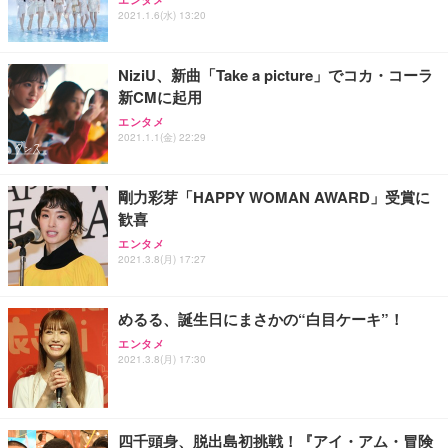
ュラー 200枚入【Amazon.co.jp限定】
ス圧無段階昇降 360度回転 キャスター付き コンパク
グモニター QD 24.5インチ 1ms FHD 量子ドット 残
2021.1.6(水) 13:20
ト 幅52×奥行58.5×高さ84～96cm テレワーク 在宅
像低減 (3年保証 | 輝点保証 | 日本メーカー)
￥3,731
￥4,139
￥34,980
勤務 ブラック
NiziU、新曲「Take a picture」でコカ・コーラ
新CMに起用
エンタメ
2021.1.1(金) 22:29
剛力彩芽「HAPPY WOMAN AWARD」受賞に
歓喜
エンタメ
2021.3.8(月) 17:27
めるる、誕生日にまさかの“白目ケーキ”！
エンタメ
2021.3.8(月) 17:30
四千頭身、脱出島初挑戦！『アイ・アム・冒険