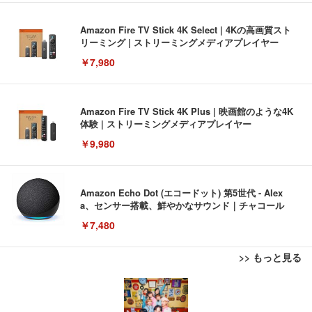
Amazon Fire TV Stick 4K Select | 4Kの高画質スト
リーミング | ストリーミングメディアプレイヤー
￥7,980
Amazon Fire TV Stick 4K Plus | 映画館のような4K
体験 | ストリーミングメディアプレイヤー
￥9,980
Amazon Echo Dot (エコードット) 第5世代 - Alex
a、センサー搭載、鮮やかなサウンド｜チャコール
￥7,480
>> もっと見る
[EdoErgo] オフィスチェア 椅子 テレワーク 疲れな
EIZO ビジネス向けプレミアムモニター | FlexScan
Amazonベーシック ペットシーツ 薄型 レギュラー 1
い 跳ね上げ式アームレスト コンパクト 約105度ロッ
EV3240X-WT | 31.5型4K UHD・USB Type-C・ホワ
回使い捨て 無香料 ホワイト 300枚
キング pc 事務椅子 360度回転 座面昇降 強化ナイロ
イト