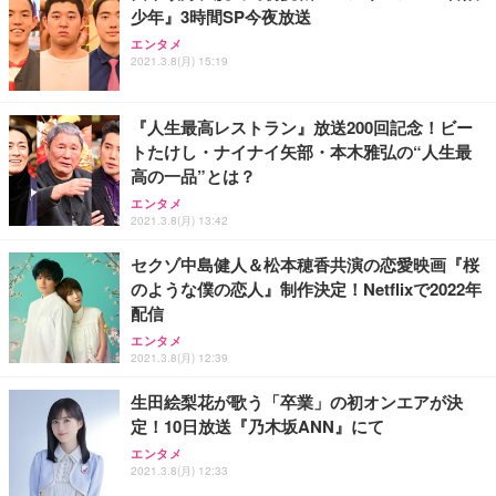
少年』3時間SP今夜放送
エンタメ
2021.3.8(月) 15:19
『人生最高レストラン』放送200回記念！ビー
トたけし・ナイナイ矢部・本木雅弘の“人生最
高の一品”とは？
エンタメ
2021.3.8(月) 13:42
セクゾ中島健人＆松本穂香共演の恋愛映画『桜
のような僕の恋人』制作決定！Netflixで2022年
配信
エンタメ
2021.3.8(月) 12:39
生田絵梨花が歌う「卒業」の初オンエアが決
定！10日放送『乃木坂ANN』にて
エンタメ
2021.3.8(月) 12:33