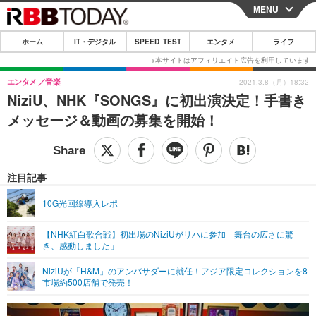
MENU
CLOSE
ホーム
IT・デジタル
SPEED TEST
エンタメ
ライフ
ホーム
IT・デジタル
エンタメ
音楽
2021.3.8（月）18:32
NiziU、NHK『SONGS』に初出演決定！手書き
IT・デジタルTOP
スマートフォン
SPEED TEST
メッセージ＆動画の募集を開始！
ネタ
ガジェット・ツール
エンタメ
ショッピング
その他
エンタメTOP
映画・ドラマ
ライフ
注目記事
韓流・K-POP
韓国・芸能
ライフTOP
グルメ
リリース一覧
10G光回線導入レポ
音楽
スポーツ
ペット
ショッピング
プッシュ通知の停止方法
【NHK紅白歌合戦】初出場のNiziUがリハに参加「舞台の広さに驚
き、感動しました」
グラビア
ブログ
その他
NiziUが「H&M」のアンバサダーに就任！アジア限定コレクションを8
ショッピング
その他
市場約500店舗で発売！