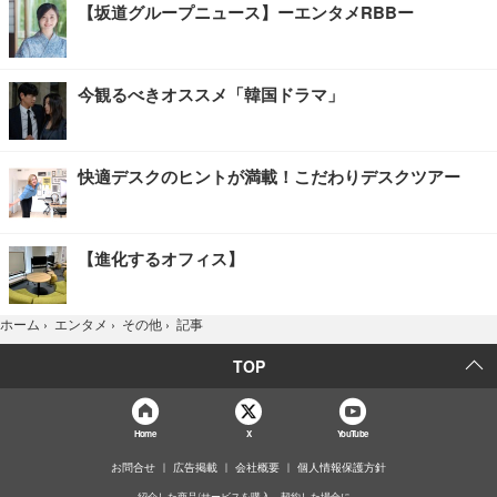
【坂道グループニュース】ーエンタメRBBー
今観るべきオススメ「韓国ドラマ」
快適デスクのヒントが満載！こだわりデスクツアー
【進化するオフィス】
記事
ホーム
›
エンタメ
›
その他
›
TOP
Home
X
YouTube
お問合せ
広告掲載
会社概要
個人情報保護方針
紹介した商品/サービスを購入、契約した場合に、