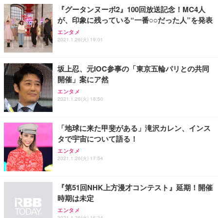
『グータンヌーボ2』100回放送記念！MC4人
が、印象に残っている“一番○○だった人”を発表
エンタメ
2021.1.26(火) 19:01
坂上忍、元IOC参事の「東京五輪パリとの共同
開催」案にア然
エンタメ
2021.1.26(火) 18:50
「地球に来た甲斐がある」滝沢カレン、インス
タで宇宙について語る！
エンタメ
2021.1.26(火) 17:54
『第51回NHK上方漫才コンテスト』延期！開催
時期は未定
エンタメ
2021.1.26(火) 16:34