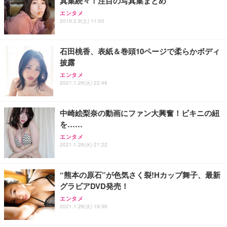
真集続々！注目の写真集まとめ
エンタメ
2019.2.9(土) 11:00
石田桃香、表紙＆巻頭10ページで柔らかボディ
披露
エンタメ
2021.1.26(火) 22:46
中崎絵梨奈の動画にファン大興奮！ビキニの紐
を……
エンタメ
2021.1.26(火) 21:22
“熊本の原石”が色気さく裂!Hカップ舞子、最新
グラビアDVD発売！
エンタメ
2021.1.26(火) 19:36