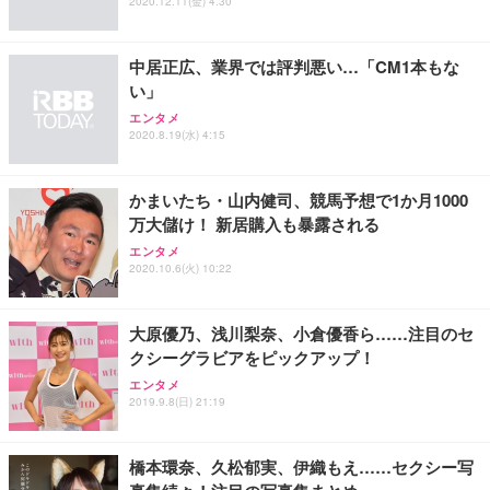
2020.12.11(金) 4:30
EV2740X-WT | 27.0型4K UHD・USB Type-C・ホワ
ュチェア 人間工学 疲れない ブラック
x2袋(84枚) ホワイト(吸収面:ライトブルー)
イト
￥27,999
￥3,234
￥109,572
中居正広、業界では評判悪い…「CM1本もな
い」
Sezlife オフィスチェア デスクチェア 疲れない テレ
エンタメ
【純正品】27"ゲーミングモニター DualSense 充電
ネオ・ルーライフ ネオ・オムツ L 中型犬用 26枚入
ワーク チェア 強化バックレスト 30度ロッキング機
2020.8.19(水) 4:15
フック付き（CFI-ZDM1J）
り 単品
能 人間工学 椅子 腰サポート 90度跳ね上げ式アーム
レスト 3Dヘッドレスト ハンガー付き 高反発クッシ
￥49,979
￥1,800
￥7,680
ョン PCチェア 通気性メッシュ ゲーミング/勉強/事
かまいたち・山内健司、競馬予想で1か月1000
務用 おしゃれ パソコンチェア (ブラック)
万大儲け！ 新居購入も暴露される
Sezlife オフィスチェア デスクチェア 疲れない テレ
【整備済み品】Dell E2724HS 27インチ 液晶モニタ
Smart Basic(スマートベーシック) 【Amazon.co.jp
エンタメ
ワーク チェア 強化バックレスト 30度ロッキング機
ー フルHD（1920×1080）VA 非光沢 HDMI/DisplayP
限定】 Smart Basic アイリスオーヤマ ペットシーツ
2020.10.6(火) 10:22
能 人間工学 椅子 腰サポート 90度跳ね上げ式アーム
ort/VGA スピーカー内蔵 高さ調整 スイベル VESA対
超厚型 お徳用 ワイド 100枚入 (x 1) (ケース販売)
レスト 3Dヘッドレスト ハンガー付き 高反発クッシ
応 ComfortView ビジネス向け
￥7,680
￥15,800
￥3,670
ョン PCチェア 通気性メッシュ ゲーミング/勉強/事
大原優乃、浅川梨奈、小倉優香ら……注目のセ
務用 おしゃれ パソコンチェア (ホワイト)
クシーグラビアをピックアップ！
ANDWINT オフィスチェア デスクチェア 肘なし メ
【MiniLED/24.5inch/280Hz/FHD】GRAPHT THE S
アイリスオーヤマ ペットシーツ 超厚型 お徳用 レギ
エンタメ
ッシュ 通気性 ランバーサポート付き 腰サポート ガ
HOOTER Gaming Monitor 24” Essential ゲーミン
ュラー 200枚入【Amazon.co.jp限定】
2019.9.8(日) 21:19
ス圧無段階昇降 360度回転 キャスター付き コンパク
グモニター QD 24.5インチ 1ms FHD 量子ドット 残
ト 幅52×奥行58.5×高さ84～96cm テレワーク 在宅
像低減 (3年保証 | 輝点保証 | 日本メーカー)
￥3,731
￥4,139
￥34,980
勤務 ブラック
橋本環奈、久松郁実、伊織もえ……セクシー写