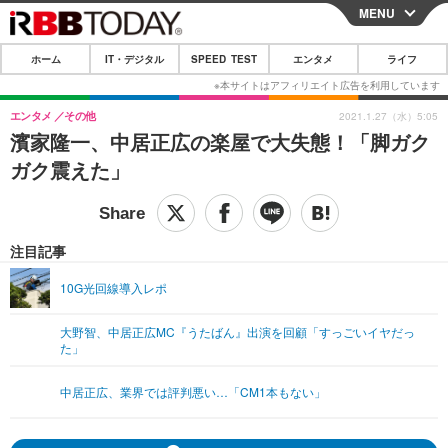
MENU
CLOSE
ホーム
IT・デジタル
SPEED TEST
エンタメ
ライフ
ホーム
IT・デジタル
エンタメ
その他
2021.1.27（水）5:05
濱家隆一、中居正広の楽屋で大失態！「脚ガク
IT・デジタルTOP
スマートフォン
SPEED TEST
ガク震えた」
ネタ
ガジェット・ツール
エンタメ
ショッピング
その他
エンタメTOP
映画・ドラマ
ライフ
注目記事
韓流・K-POP
韓国・芸能
ライフTOP
グルメ
リリース一覧
10G光回線導入レポ
音楽
スポーツ
ペット
ショッピング
プッシュ通知の停止方法
大野智、中居正広MC『うたばん』出演を回顧「すっごいイヤだっ
た」
グラビア
ブログ
その他
ショッピング
その他
中居正広、業界では評判悪い…「CM1本もない」