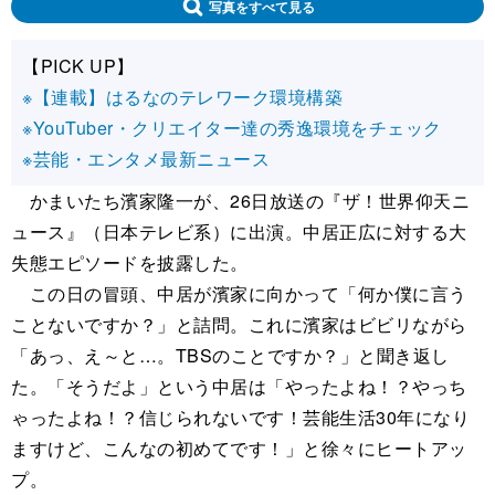
写真をすべて見る
【PICK UP】
※【連載】はるなのテレワーク環境構築
※YouTuber・クリエイター達の秀逸環境をチェック
※芸能・エンタメ最新ニュース
かまいたち濱家隆一が、26日放送の『ザ！世界仰天ニ
ュース』（日本テレビ系）に出演。中居正広に対する大
失態エピソードを披露した。
この日の冒頭、中居が濱家に向かって「何か僕に言う
ことないですか？」と詰問。これに濱家はビビリながら
「あっ、え～と…。TBSのことですか？」と聞き返し
た。「そうだよ」という中居は「やったよね！？やっち
ゃったよね！？信じられないです！芸能生活30年になり
ますけど、こんなの初めてです！」と徐々にヒートアッ
プ。