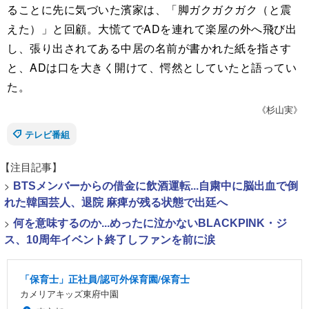
ることに先に気づいた濱家は、「脚ガクガクガク（と震
えた）」と回顧。大慌てでADを連れて楽屋の外へ飛び出
し、張り出されてある中居の名前が書かれた紙を指さす
と、ADは口を大きく開けて、愕然としていたと語ってい
た。
《杉山実》
テレビ番組
【注目記事】
>
BTSメンバーからの借金に飲酒運転...自粛中に脳出血で倒
れた韓国芸人、退院 麻痺が残る状態で出廷へ
>
何を意味するのか...めったに泣かないBLACKPINK・ジ
ス、10周年イベント終了しファンを前に涙
「保育士」正社員/認可外保育園/保育士
カメリアキッズ東府中園