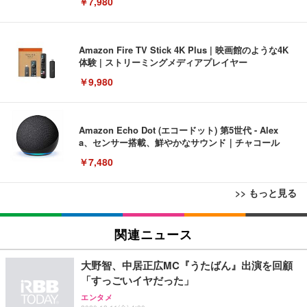
￥7,980
Amazon Fire TV Stick 4K Plus | 映画館のような4K
体験 | ストリーミングメディアプレイヤー
￥9,980
Amazon Echo Dot (エコードット) 第5世代 - Alex
a、センサー搭載、鮮やかなサウンド｜チャコール
￥7,480
>> もっと見る
[EdoErgo] オフィスチェア 椅子 テレワーク 疲れな
EIZO ビジネス向けプレミアムモニター | FlexScan
Amazonベーシック ペットシーツ 薄型 レギュラー 1
い 跳ね上げ式アームレスト コンパクト 約105度ロッ
EV3240X-WT | 31.5型4K UHD・USB Type-C・ホワ
関連ニュース
回使い捨て 無香料 ホワイト 300枚
キング pc 事務椅子 360度回転 座面昇降 強化ナイロ
イト
ン樹脂ベース 通気性メッシュ 在宅ワーク H-WY01
￥3,373
￥5,699
￥105,595
大野智、中居正広MC『うたばん』出演を回顧
(黒網+黒枠+黒足)
「すっごいイヤだった」
エンタメ
EIZO ビジネス向けプレミアムモニター | FlexScan
SIHOO B100 オフィスチェア／デスクチェア メッシ
Amazonベーシック ペットシーツ 厚型 ワイド 42枚