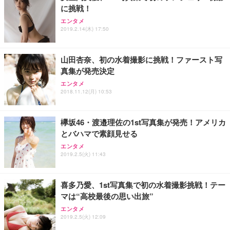
に挑戦！
エンタメ
2019.2.14(木) 17:50
山田杏奈、初の水着撮影に挑戦！ファースト写
真集が発売決定
エンタメ
2018.11.12(月) 10:53
欅坂46・渡邉理佐の1st写真集が発売！アメリカ
とバハマで素顔見せる
エンタメ
2019.2.5(火) 11:43
喜多乃愛、1st写真集で初の水着撮影挑戦！テー
マは“高校最後の思い出旅”
エンタメ
2019.2.5(火) 12:09