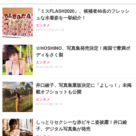
￥27,999
￥3,234
￥109,572
「ミスFLASH2020」、候補者46名のフレッシ
ュな水着姿を一挙紹介！
Sezlife オフィスチェア デスクチェア 疲れない テレ
【純正品】27"ゲーミングモニター DualSense 充電
ネオ・ルーライフ ネオ・オムツ L 中型犬用 26枚入
エンタメ
ワーク チェア 強化バックレスト 30度ロッキング機
フック付き（CFI-ZDM1J）
り 単品
2019.6.15(土) 21:43
能 人間工学 椅子 腰サポート 90度跳ね上げ式アーム
レスト 3Dヘッドレスト ハンガー付き 高反発クッシ
￥49,979
￥1,800
￥7,680
ョン PCチェア 通気性メッシュ ゲーミング/勉強/事
☆HOSHINO、写真集発売決定！南国で豊満ボ
務用 おしゃれ パソコンチェア (ブラック)
ディをさく裂
Sezlife オフィスチェア デスクチェア 疲れない テレ
【整備済み品】Dell E2724HS 27インチ 液晶モニタ
Smart Basic(スマートベーシック) 【Amazon.co.jp
エンタメ
ワーク チェア 強化バックレスト 30度ロッキング機
ー フルHD（1920×1080）VA 非光沢 HDMI/DisplayP
限定】 Smart Basic アイリスオーヤマ ペットシーツ
2019.4.8(月) 16:17
能 人間工学 椅子 腰サポート 90度跳ね上げ式アーム
ort/VGA スピーカー内蔵 高さ調整 スイベル VESA対
超厚型 お徳用 ワイド 100枚入 (x 1) (ケース販売)
レスト 3Dヘッドレスト ハンガー付き 高反発クッシ
応 ComfortView ビジネス向け
￥7,680
￥15,800
￥3,670
ョン PCチェア 通気性メッシュ ゲーミング/勉強/事
井口綾子、写真集重版決定に「よしっ！」未掲
務用 おしゃれ パソコンチェア (ホワイト)
載オフショットも公開
ANDWINT オフィスチェア デスクチェア 肘なし メ
【MiniLED/24.5inch/280Hz/FHD】GRAPHT THE S
アイリスオーヤマ ペットシーツ 超厚型 お徳用 レギ
ッシュ 通気性 ランバーサポート付き 腰サポート ガ
HOOTER Gaming Monitor 24” Essential ゲーミン
エンタメ
ュラー 200枚入【Amazon.co.jp限定】
ス圧無段階昇降 360度回転 キャスター付き コンパク
グモニター QD 24.5インチ 1ms FHD 量子ドット 残
2019.4.5(金) 18:14
ト 幅52×奥行58.5×高さ84～96cm テレワーク 在宅
像低減 (3年保証 | 輝点保証 | 日本メーカー)
￥3,731
￥4,139
￥34,980
勤務 ブラック
しっとりセクシーな赤ビキニ姿披露！井口綾
子、デジタル写真集が発売