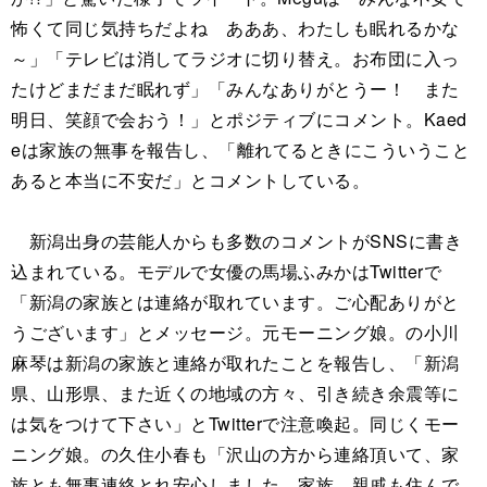
怖くて同じ気持ちだよね あああ、わたしも眠れるかな
～」「テレビは消してラジオに切り替え。お布団に入っ
たけどまだまだ眠れず」「みんなありがとうー！ また
明日、笑顔で会おう！」とポジティブにコメント。Kaed
eは家族の無事を報告し、「離れてるときにこういうこと
あると本当に不安だ」とコメントしている。
新潟出身の芸能人からも多数のコメントがSNSに書き
込まれている。モデルで女優の馬場ふみかはTwitterで
「新潟の家族とは連絡が取れています。ご心配ありがと
うございます」とメッセージ。元モーニング娘。の小川
麻琴は新潟の家族と連絡が取れたことを報告し、「新潟
県、山形県、また近くの地域の方々、引き続き余震等に
は気をつけて下さい」とTwitterで注意喚起。同じくモー
ニング娘。の久住小春も「沢山の方から連絡頂いて、家
族とも無事連絡とれ安心しました。家族、親戚も住んで