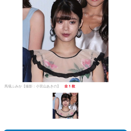
馬場ふみか【撮影：小宮山あきの】
全 1 枚