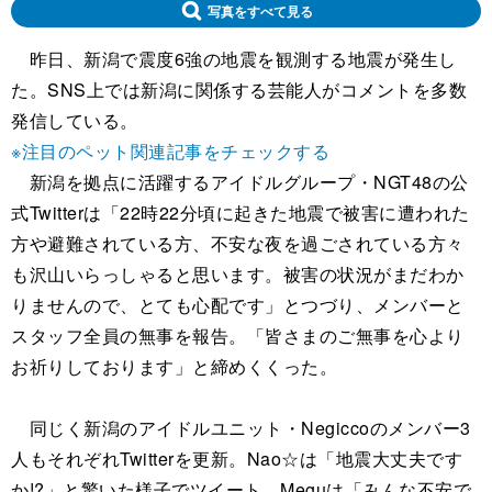
写真をすべて見る
昨日、新潟で震度6強の地震を観測する地震が発生し
た。SNS上では新潟に関係する芸能人がコメントを多数
発信している。
※注目のペット関連記事をチェックする
新潟を拠点に活躍するアイドルグループ・NGT48の公
式Twitterは「22時22分頃に起きた地震で被害に遭われた
方や避難されている方、不安な夜を過ごされている方々
も沢山いらっしゃると思います。被害の状況がまだわか
りませんので、とても心配です」とつづり、メンバーと
スタッフ全員の無事を報告。「皆さまのご無事を心より
お祈りしております」と締めくくった。
同じく新潟のアイドルユニット・Negiccoのメンバー3
人もそれぞれTwitterを更新。Nao☆は「地震大丈夫です
か!?」と驚いた様子でツイート。Meguは「みんな不安で