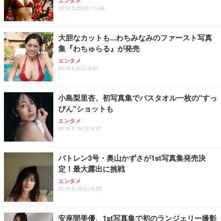
エンタメ
2019.3.25(月) 11:49
大胆なカットも...わちみなみのファースト写真
集『わちゅらる』が発売
エンタメ
2019.3.3(日) 9:07
小島梨里杏、初写真集でバスタオル一枚の"すっ
ぴん"ショットも
エンタメ
2019.2.18(月) 8:37
パトレン3号・奥山かずさが1st写真集発売決
定！最大露出に挑戦
エンタメ
2019.2.16(土) 9:33
安座間美優、1st写真集で初のランジェリー撮影