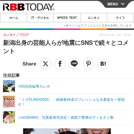
MENU
CLOSE
ホーム
IT・デジタル
SPEED TEST
エンタメ
ライフ
ホーム
IT・デジタル
エンタメ
ブログ
2019.6.19（水）10:03
新潟出身の芸能人らが地震にSNSで続々とコメ
IT・デジタルTOP
スマートフォン
SPEED TEST
ント
ネタ
ガジェット・ツール
エンタメ
ショッピング
その他
エンタメTOP
映画・ドラマ
ライフ
注目記事
韓流・K-POP
韓国・芸能
ライフTOP
グルメ
リリース一覧
10G光回線導入レポ
音楽
スポーツ
ペット
ショッピング
プッシュ通知の停止方法
「ミスFLASH2020」、候補者46名のフレッシュな水着姿を一挙紹
介！
グラビア
ブログ
その他
ショッピング
その他
☆HOSHINO、写真集発売決定！南国で豊満ボディをさく裂