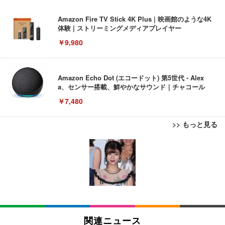
Amazon Fire TV Stick 4K Plus | 映画館のような4K
体験 | ストリーミングメディアプレイヤー
￥9,980
Amazon Echo Dot (エコードット) 第5世代 - Alex
a、センサー搭載、鮮やかなサウンド｜チャコール
￥7,480
>> もっと見る
[EdoErgo] オフィスチェア 椅子 テレワーク 疲れな
EIZO ビジネス向けプレミアムモニター | FlexScan
Amazonベーシック ペットシーツ 薄型 レギュラー 1
い 跳ね上げ式アームレスト コンパクト 約105度ロッ
EV3240X-WT | 31.5型4K UHD・USB Type-C・ホワ
回使い捨て 無香料 ホワイト 300枚
キング pc 事務椅子 360度回転 座面昇降 強化ナイロ
イト
ン樹脂ベース 通気性メッシュ 在宅ワーク H-WY01
￥3,373
￥5,699
￥105,595
(黒網+黒枠+黒足)
EIZO ビジネス向けプレミアムモニター | FlexScan
SIHOO B100 オフィスチェア／デスクチェア メッシ
Amazonベーシック ペットシーツ 厚型 ワイド 42枚
EV2740X-WT | 27.0型4K UHD・USB Type-C・ホワ
ュチェア 人間工学 疲れない ブラック
x2袋(84枚) ホワイト(吸収面:ライトブルー)
関連ニュース
イト