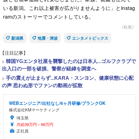
いる新潟。これ以上被害が広がりませんように」とInstag
ramのストーリーでコメントしている。
《松尾》
新潟県
地震・津波
エンタメトピックス
【注目記事】
>
韓国YGエンタ社屋を襲撃したのは日本人...ゴルフクラブで
出入口の一部を破損、警察が経緯を調査へ
>
手の震えが止まらず...KARA・スンヨン、健康状態に心配
の声 思わぬ形でファンの動画が拡散
WEBエンジニア/出社なし/6ヶ月研修/ブランクOK
株式会社KMマーケティング
埼玉県
月給39万円～66万円
正社員