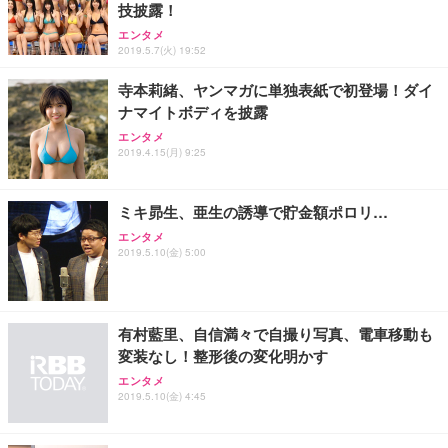
Sezlife オフィスチェア デスクチェア 疲れない テレ
技披露！
【純正品】27"ゲーミングモニター DualSense 充電
ネオ・ルーライフ ネオ・オムツ L 中型犬用 26枚入
ワーク チェア 強化バックレスト 30度ロッキング機
フック付き（CFI-ZDM1J）
り 単品
エンタメ
能 人間工学 椅子 腰サポート 90度跳ね上げ式アーム
2019.5.7(火) 19:52
レスト 3Dヘッドレスト ハンガー付き 高反発クッシ
￥49,979
￥1,800
￥7,680
ョン PCチェア 通気性メッシュ ゲーミング/勉強/事
寺本莉緒、ヤンマガに単独表紙で初登場！ダイ
務用 おしゃれ パソコンチェア (ブラック)
ナマイトボディを披露
Sezlife オフィスチェア デスクチェア 疲れない テレ
【整備済み品】Dell E2724HS 27インチ 液晶モニタ
Smart Basic(スマートベーシック) 【Amazon.co.jp
ワーク チェア 強化バックレスト 30度ロッキング機
ー フルHD（1920×1080）VA 非光沢 HDMI/DisplayP
限定】 Smart Basic アイリスオーヤマ ペットシーツ
エンタメ
2019.4.15(月) 9:25
能 人間工学 椅子 腰サポート 90度跳ね上げ式アーム
ort/VGA スピーカー内蔵 高さ調整 スイベル VESA対
超厚型 お徳用 ワイド 100枚入 (x 1) (ケース販売)
レスト 3Dヘッドレスト ハンガー付き 高反発クッシ
応 ComfortView ビジネス向け
￥7,680
￥15,800
￥3,670
ョン PCチェア 通気性メッシュ ゲーミング/勉強/事
務用 おしゃれ パソコンチェア (ホワイト)
ミキ昴生、亜生の誘導で貯金額ポロリ…
ANDWINT オフィスチェア デスクチェア 肘なし メ
【MiniLED/24.5inch/280Hz/FHD】GRAPHT THE S
エンタメ
アイリスオーヤマ ペットシーツ 超厚型 お徳用 レギ
2019.5.10(金) 5:00
ッシュ 通気性 ランバーサポート付き 腰サポート ガ
HOOTER Gaming Monitor 24” Essential ゲーミン
ュラー 200枚入【Amazon.co.jp限定】
ス圧無段階昇降 360度回転 キャスター付き コンパク
グモニター QD 24.5インチ 1ms FHD 量子ドット 残
ト 幅52×奥行58.5×高さ84～96cm テレワーク 在宅
像低減 (3年保証 | 輝点保証 | 日本メーカー)
￥3,731
￥4,139
￥34,980
勤務 ブラック
有村藍里、自信満々で自撮り写真、電車移動も
変装なし！整形後の変化明かす
エンタメ
2019.5.10(金) 4:45