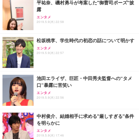
平祐奈、磯村勇斗が考案した"御曹司ポーズ"披
露
エンタメ
2019.5.9(木) 22:58
松坂桃李、学生時代の初恋の話について明かす
エンタメ
2019.5.9(木) 22:57
池田エライザ、巨匠・中田秀夫監督への“タメ
口”暴露に苦笑い
エンタメ
2019.5.9(木) 22:56
中村俊介、結婚相手に求める"厳しすぎる"条件
を明らかに
エンタメ
2019.5.9(木) 17:46