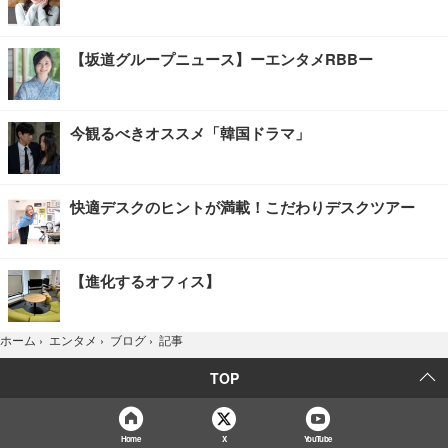
【坂道グループニュース】ーエンタメRBBー
今観るべきオススメ「韓国ドラマ」
快適デスクのヒントが満載！こだわりデスクツアー
【進化するオフィス】
記事
ホーム
›
エンタメ
›
ブログ
›
TOP
Home
X
YouTube