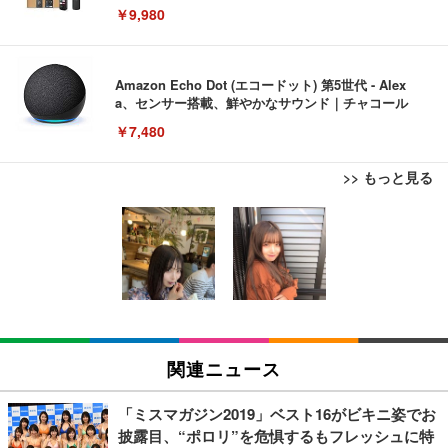
￥9,980
Amazon Echo Dot (エコードット) 第5世代 - Alex
a、センサー搭載、鮮やかなサウンド｜チャコール
￥7,480
>> もっと見る
[EdoErgo] オフィスチェア 椅子 テレワーク 疲れな
EIZO ビジネス向けプレミアムモニター | FlexScan
Amazonベーシック ペットシーツ 薄型 レギュラー 1
い 跳ね上げ式アームレスト コンパクト 約105度ロッ
EV3240X-WT | 31.5型4K UHD・USB Type-C・ホワ
回使い捨て 無香料 ホワイト 300枚
キング pc 事務椅子 360度回転 座面昇降 強化ナイロ
イト
ン樹脂ベース 通気性メッシュ 在宅ワーク H-WY01
￥3,373
￥5,699
￥105,595
(黒網+黒枠+黒足)
EIZO ビジネス向けプレミアムモニター | FlexScan
SIHOO B100 オフィスチェア／デスクチェア メッシ
Amazonベーシック ペットシーツ 厚型 ワイド 42枚
EV2740X-WT | 27.0型4K UHD・USB Type-C・ホワ
ュチェア 人間工学 疲れない ブラック
x2袋(84枚) ホワイト(吸収面:ライトブルー)
関連ニュース
イト
￥27,999
￥3,234
￥109,572
「ミスマガジン2019」ベスト16がビキニ姿でお
披露目、“ポロリ”を危惧するもフレッシュに特