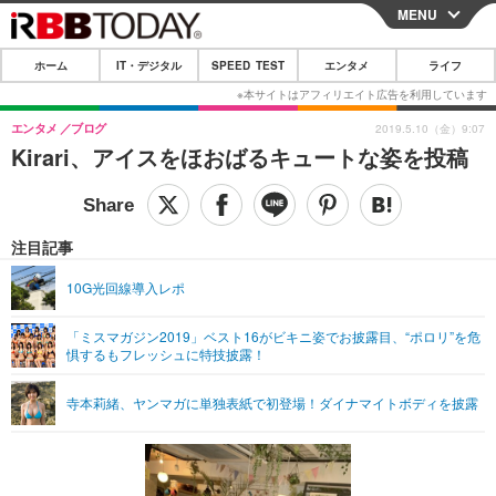
MENU
CLOSE
ホーム
IT・デジタル
SPEED TEST
エンタメ
ライフ
ホーム
IT・デジタル
エンタメ
ブログ
2019.5.10（金）9:07
Kirari、アイスをほおばるキュートな姿を投稿
IT・デジタルTOP
スマートフォン
SPEED TEST
ネタ
ガジェット・ツール
エンタメ
注目記事
ショッピング
その他
エンタメTOP
映画・ドラマ
ライフ
10G光回線導入レポ
韓流・K-POP
韓国・芸能
ライフTOP
グルメ
リリース一覧
「ミスマガジン2019」ベスト16がビキニ姿でお披露目、“ポロリ”を危
音楽
スポーツ
ペット
ショッピング
惧するもフレッシュに特技披露！
プッシュ通知の停止方法
グラビア
ブログ
その他
寺本莉緒、ヤンマガに単独表紙で初登場！ダイナマイトボディを披露
ショッピング
その他