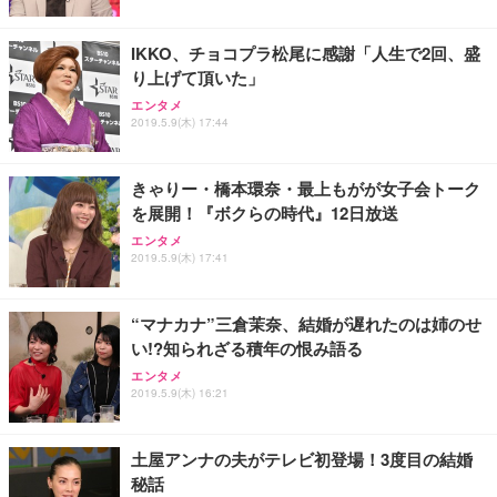
IKKO、チョコプラ松尾に感謝「人生で2回、盛
り上げて頂いた」
エンタメ
2019.5.9(木) 17:44
きゃりー・橋本環奈・最上もがが女子会トーク
を展開！『ボクらの時代』12日放送
エンタメ
2019.5.9(木) 17:41
“マナカナ”三倉茉奈、結婚が遅れたのは姉のせ
い!?知られざる積年の恨み語る
エンタメ
2019.5.9(木) 16:21
土屋アンナの夫がテレビ初登場！3度目の結婚
秘話