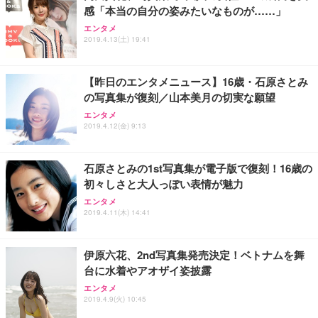
感「本当の自分の姿みたいなものが……」
エンタメ
2019.4.13(土) 19:41
【昨日のエンタメニュース】16歳・石原さとみ
の写真集が復刻／山本美月の切実な願望
エンタメ
2019.4.12(金) 9:13
石原さとみの1st写真集が電子版で復刻！16歳の
初々しさと大人っぽい表情が魅力
エンタメ
2019.4.11(木) 14:41
伊原六花、2nd写真集発売決定！ベトナムを舞
台に水着やアオザイ姿披露
エンタメ
2019.4.9(火) 10:45