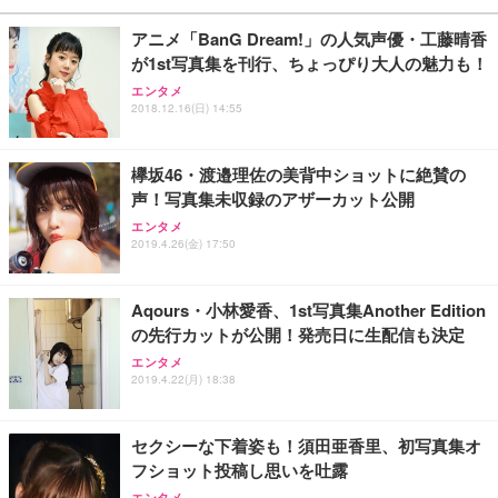
￥27,999
￥3,234
￥109,572
アニメ「BanG Dream!」の人気声優・工藤晴香
が1st写真集を刊行、ちょっぴり大人の魅力も！
Sezlife オフィスチェア デスクチェア 疲れない テレ
【純正品】27"ゲーミングモニター DualSense 充電
ネオ・ルーライフ ネオ・オムツ L 中型犬用 26枚入
エンタメ
ワーク チェア 強化バックレスト 30度ロッキング機
2018.12.16(日) 14:55
フック付き（CFI-ZDM1J）
り 単品
能 人間工学 椅子 腰サポート 90度跳ね上げ式アーム
レスト 3Dヘッドレスト ハンガー付き 高反発クッシ
￥49,979
￥1,800
￥7,680
ョン PCチェア 通気性メッシュ ゲーミング/勉強/事
欅坂46・渡邉理佐の美背中ショットに絶賛の
務用 おしゃれ パソコンチェア (ブラック)
声！写真集未収録のアザーカット公開
Sezlife オフィスチェア デスクチェア 疲れない テレ
【整備済み品】Dell E2724HS 27インチ 液晶モニタ
Smart Basic(スマートベーシック) 【Amazon.co.jp
エンタメ
ワーク チェア 強化バックレスト 30度ロッキング機
ー フルHD（1920×1080）VA 非光沢 HDMI/DisplayP
限定】 Smart Basic アイリスオーヤマ ペットシーツ
2019.4.26(金) 17:50
能 人間工学 椅子 腰サポート 90度跳ね上げ式アーム
ort/VGA スピーカー内蔵 高さ調整 スイベル VESA対
超厚型 お徳用 ワイド 100枚入 (x 1) (ケース販売)
レスト 3Dヘッドレスト ハンガー付き 高反発クッシ
応 ComfortView ビジネス向け
￥7,680
￥15,800
￥3,670
ョン PCチェア 通気性メッシュ ゲーミング/勉強/事
Aqours・小林愛香、1st写真集Another Edition
務用 おしゃれ パソコンチェア (ホワイト)
の先行カットが公開！発売日に生配信も決定
ANDWINT オフィスチェア デスクチェア 肘なし メ
【MiniLED/24.5inch/280Hz/FHD】GRAPHT THE S
アイリスオーヤマ ペットシーツ 超厚型 お徳用 レギ
ッシュ 通気性 ランバーサポート付き 腰サポート ガ
HOOTER Gaming Monitor 24” Essential ゲーミン
エンタメ
ュラー 200枚入【Amazon.co.jp限定】
ス圧無段階昇降 360度回転 キャスター付き コンパク
グモニター QD 24.5インチ 1ms FHD 量子ドット 残
2019.4.22(月) 18:38
ト 幅52×奥行58.5×高さ84～96cm テレワーク 在宅
像低減 (3年保証 | 輝点保証 | 日本メーカー)
￥3,731
￥4,139
￥34,980
勤務 ブラック
セクシーな下着姿も！須田亜香里、初写真集オ
フショット投稿し思いを吐露
エンタメ