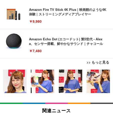
Amazon Fire TV Stick 4K Plus | 映画館のような4K
体験 | ストリーミングメディアプレイヤー
￥9,980
Amazon Echo Dot (エコードット) 第5世代 - Alex
a、センサー搭載、鮮やかなサウンド｜チャコール
￥7,480
>> もっと見る
[EdoErgo] オフィスチェア 椅子 テレワーク 疲れな
EIZO ビジネス向けプレミアムモニター | FlexScan
Amazonベーシック ペットシーツ 薄型 レギュラー 1
い 跳ね上げ式アームレスト コンパクト 約105度ロッ
EV3240X-WT | 31.5型4K UHD・USB Type-C・ホワ
回使い捨て 無香料 ホワイト 300枚
キング pc 事務椅子 360度回転 座面昇降 強化ナイロ
イト
ン樹脂ベース 通気性メッシュ 在宅ワーク H-WY01
￥3,373
￥5,699
￥105,595
(黒網+黒枠+黒足)
EIZO ビジネス向けプレミアムモニター | FlexScan
SIHOO B100 オフィスチェア／デスクチェア メッシ
Amazonベーシック ペットシーツ 厚型 ワイド 42枚
EV2740X-WT | 27.0型4K UHD・USB Type-C・ホワ
ュチェア 人間工学 疲れない ブラック
x2袋(84枚) ホワイト(吸収面:ライトブルー)
関連ニュース
イト