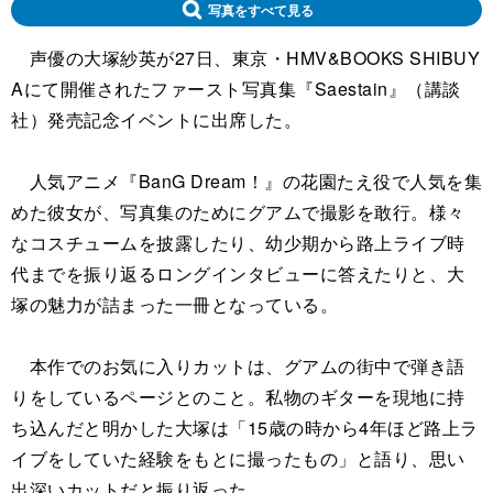
写真をすべて見る
声優の大塚紗英が27日、東京・HMV&BOOKS SHIBUY
Aにて開催されたファースト写真集『Saestain』（講談
社）発売記念イベントに出席した。
人気アニメ『BanG Dream！』の花園たえ役で人気を集
めた彼女が、写真集のためにグアムで撮影を敢行。様々
なコスチュームを披露したり、幼少期から路上ライブ時
代までを振り返るロングインタビューに答えたりと、大
塚の魅力が詰まった一冊となっている。
本作でのお気に入りカットは、グアムの街中で弾き語
りをしているページとのこと。私物のギターを現地に持
ち込んだと明かした大塚は「15歳の時から4年ほど路上ラ
イブをしていた経験をもとに撮ったもの」と語り、思い
出深いカットだと振り返った。