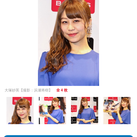
大塚紗英【撮影：浜瀬将樹】
全 4 枚