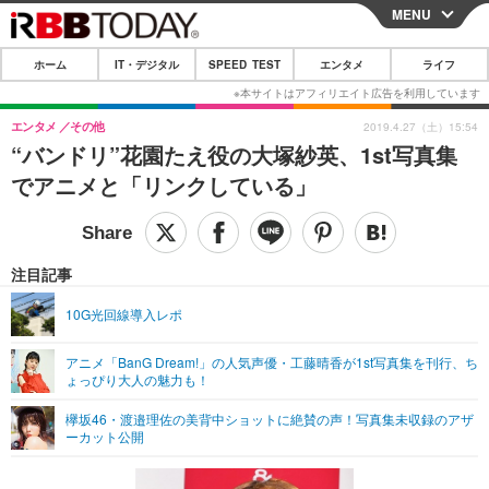
MENU
CLOSE
ホーム
IT・デジタル
SPEED TEST
エンタメ
ライフ
ホーム
IT・デジタル
エンタメ
その他
2019.4.27（土）15:54
“バンドリ”花園たえ役の大塚紗英、1st写真集
IT・デジタルTOP
スマートフォン
SPEED TEST
でアニメと「リンクしている」
ネタ
ガジェット・ツール
エンタメ
ショッピング
その他
エンタメTOP
映画・ドラマ
ライフ
注目記事
韓流・K-POP
韓国・芸能
ライフTOP
グルメ
リリース一覧
10G光回線導入レポ
音楽
スポーツ
ペット
ショッピング
プッシュ通知の停止方法
アニメ「BanG Dream!」の人気声優・工藤晴香が1st写真集を刊行、ち
ょっぴり大人の魅力も！
グラビア
ブログ
その他
欅坂46・渡邉理佐の美背中ショットに絶賛の声！写真集未収録のアザ
ショッピング
その他
ーカット公開