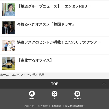
【坂道グループニュース】ーエンタメRBBー
今観るべきオススメ「韓国ドラマ」
快適デスクのヒントが満載！こだわりデスクツアー
【進化するオフィス】
記事
ホーム
›
エンタメ
›
その他
›
TOP
Home
X
YouTube
お問合せ
広告掲載
会社概要
個人情報保護方針