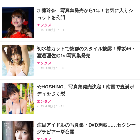
加藤玲奈、写真集発売から1年！お気に入りシ
ョットを公開
エンタメ
2019.4.9(火) 15:04
初水着カットで抜群のスタイル披露！欅坂46・
渡邉理佐の1st写真集発売
エンタメ
2019.4.9(火) 10:06
☆HOSHINO、写真集発売決定！南国で豊満ボ
ディをさく裂
エンタメ
2019.4.8(月) 16:17
注目アイドルの写真集・DVD満載……セクシー
グラビア一挙公開
エンタメ