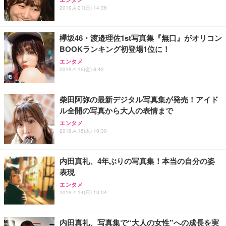
2019.4.21(日) 14:36
欅坂46・渡邉理佐1st写真集『無口』がオリコン
BOOKランキング初登場1位に！
エンタメ
2019.4.19(金) 8:42
柴田阿弥の最新デジタル写真集が発売！アイド
ル全開の写真から大人の表情まで
エンタメ
2019.4.18(木) 10:30
内田真礼、4年ぶりの写真集！本当の自分の姿
表現
エンタメ
2019.4.14(日) 13:04
内田真礼、写真集で“大人の女性”への成長を実