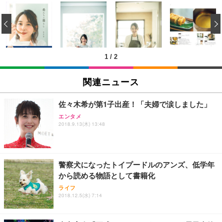
[EdoErgo] オフィスチェア 椅子 テレワーク 疲れな
EIZO ビジネス向けプレミアムモニター | FlexScan
Amazonベーシック ペットシーツ 薄型 レギュラー 1
い 跳ね上げ式アームレスト コンパクト 約105度ロッ
EV3240X-WT | 31.5型4K UHD・USB Type-C・ホワ
‹
回使い捨て 無香料 ホワイト 300枚
キング pc 事務椅子 360度回転 座面昇降 強化ナイロ
イト
ン樹脂ベース 通気性メッシュ 在宅ワーク H-WY01
￥3,373
￥5,699
￥105,595
(黒網+黒枠+黒足)
1
/
2
EIZO ビジネス向けプレミアムモニター | FlexScan
SIHOO B100 オフィスチェア／デスクチェア メッシ
Amazonベーシック ペットシーツ 厚型 ワイド 42枚
EV2740X-WT | 27.0型4K UHD・USB Type-C・ホワ
ュチェア 人間工学 疲れない ブラック
x2袋(84枚) ホワイト(吸収面:ライトブルー)
関連ニュース
イト
￥27,999
￥3,234
￥109,572
佐々木希が第1子出産！「夫婦で涙しました」
エンタメ
Sezlife オフィスチェア デスクチェア 疲れない テレ
2018.9.13(木) 13:48
【純正品】27"ゲーミングモニター DualSense 充電
ネオ・ルーライフ ネオ・オムツ L 中型犬用 26枚入
ワーク チェア 強化バックレスト 30度ロッキング機
フック付き（CFI-ZDM1J）
り 単品
能 人間工学 椅子 腰サポート 90度跳ね上げ式アーム
レスト 3Dヘッドレスト ハンガー付き 高反発クッシ
￥49,979
￥1,800
￥7,680
ョン PCチェア 通気性メッシュ ゲーミング/勉強/事
警察犬になったトイプードルのアンズ、低学年
務用 おしゃれ パソコンチェア (ブラック)
から読める物語として書籍化
Sezlife オフィスチェア デスクチェア 疲れない テレ
【整備済み品】Dell E2724HS 27インチ 液晶モニタ
Smart Basic(スマートベーシック) 【Amazon.co.jp
ライフ
ワーク チェア 強化バックレスト 30度ロッキング機
ー フルHD（1920×1080）VA 非光沢 HDMI/DisplayP
限定】 Smart Basic アイリスオーヤマ ペットシーツ
2018.12.5(水) 7:14
能 人間工学 椅子 腰サポート 90度跳ね上げ式アーム
ort/VGA スピーカー内蔵 高さ調整 スイベル VESA対
超厚型 お徳用 ワイド 100枚入 (x 1) (ケース販売)
レスト 3Dヘッドレスト ハンガー付き 高反発クッシ
応 ComfortView ビジネス向け
￥7,680
￥15,800
￥3,670
ョン PCチェア 通気性メッシュ ゲーミング/勉強/事