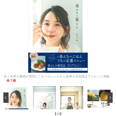
佐々木希の書籍が発売に！おうちレシピから家事の豆知識までトピック満載
全 7 枚
‹
1
/
2