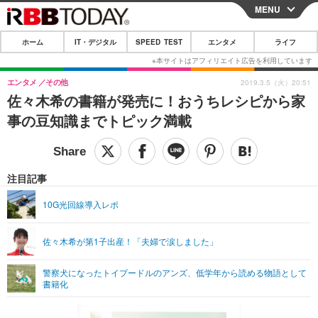
MENU
CLOSE
ホーム
IT・デジタル
SPEED TEST
エンタメ
ライフ
ホーム
IT・デジタル
エンタメ
その他
2019.3.5（火）20:51
佐々木希の書籍が発売に！おうちレシピから家
IT・デジタルTOP
スマートフォン
SPEED TEST
事の豆知識までトピック満載
ネタ
ガジェット・ツール
エンタメ
ショッピング
その他
エンタメTOP
映画・ドラマ
ライフ
注目記事
韓流・K-POP
韓国・芸能
ライフTOP
グルメ
リリース一覧
10G光回線導入レポ
音楽
スポーツ
ペット
ショッピング
プッシュ通知の停止方法
佐々木希が第1子出産！「夫婦で涙しました」
グラビア
ブログ
その他
警察犬になったトイプードルのアンズ、低学年から読める物語として
ショッピング
その他
書籍化