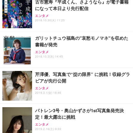
古市憲寿『平成くん、さようなら』が電子書籍
務用 おしゃれ パソコンチェア (ホワイト)
になって本日より先行配信
ANDWINT オフィスチェア デスクチェア 肘なし メ
【MiniLED/24.5inch/280Hz/FHD】GRAPHT THE S
アイリスオーヤマ ペットシーツ 超厚型 お徳用 レギ
ッシュ 通気性 ランバーサポート付き 腰サポート ガ
HOOTER Gaming Monitor 24” Essential ゲーミン
エンタメ
ュラー 200枚入【Amazon.co.jp限定】
ス圧無段階昇降 360度回転 キャスター付き コンパク
グモニター QD 24.5インチ 1ms FHD 量子ドット 残
2018.10.30(火) 11:25
ト 幅52×奥行58.5×高さ84～96cm テレワーク 在宅
像低減 (3年保証 | 輝点保証 | 日本メーカー)
￥3,731
￥4,139
￥34,980
勤務 ブラック
ガリットチュウ福島の"哀愁モノマネ"を収めた
書籍が発売
エンタメ
2018.10.3(水) 14:45
芹澤優、写真集で“掟の限界” に挑戦！収録グラ
ビアが先行公開
エンタメ
2019.3.1(金) 18:46
パトレン3号・奥山かずさが1st写真集発売決
定！最大露出に挑戦
エンタメ
2019.2.16(土) 9:33