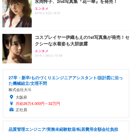
永岡怜子、2nd写真集『花一華』を発売！
エンタメ
2019.2.3(日) 16:07
コスプレイヤー伊織もえの1st写真集が発売！セ
クシーな水着姿も大胆披露
エンタメ
2019.1.26(土) 15:38
27卒・新卒/ものづくりエンジニアアシスタント/設計図に沿っ
た機械組立/文理不問
株式会社大斗
大阪府
月給26万4,000円～32万円
正社員
品質管理エンジニア/実務未経験歓迎/転居費用全額会社負担