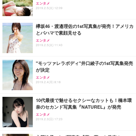
エンタメ
2019.2.5(火) 12:09
欅坂46・渡邉理佐の1st写真集が発売！アメリカ
とバハマで素顔見せる
エンタメ
2019.2.5(火) 11:43
"モッツァレラボディ"井口綾子の1st写真集発売
が決定
エンタメ
2019.2.4(月) 8:18
10代最後で魅せるセクシーなカットも！橋本環
奈のセカンド写真集『NATUREL』が発売
エンタメ
2019.2.3(日) 17:23