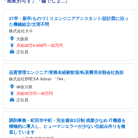
「相変わらず」「嘘でしょ...」
27卒・新卒/ものづくりエンジニアアシスタント/設計図に沿っ
た機械組立/文理不問
株式会社大斗
大阪府
月給26万4,000円～32万円
正社員
品質管理エンジニア/実務未経験歓迎/転居費用全額会社負担
株式会社BREXA Advan 「744」
神奈川県
月給30万円～40万円
正社員
調剤事務・町田市中町・完全週休2日制 残業少なめ IT機器を
積極的に導入し、ヒューマンエラーが少ない仕組み作りを徹
底しています