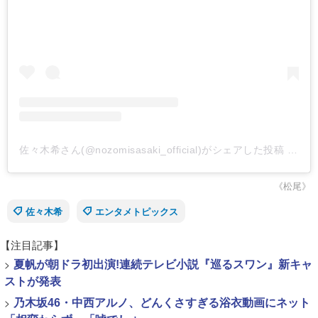
佐々木希さん(@nozomisasaki_official)がシェアした投稿
-
201
《松尾》
佐々木希
エンタメトピックス
【注目記事】
>
夏帆が朝ドラ初出演!連続テレビ小説『巡るスワン』新キャ
ストが発表
>
乃木坂46・中西アルノ、どんくさすぎる浴衣動画にネット