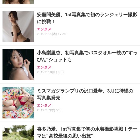
安座間美優、1st写真集で初のランジェリー撮影
に挑戦！
エンタメ
2019.2.14(木) 17:50
小島梨里杏、初写真集でバスタオル一枚の"すっ
ぴん"ショットも
エンタメ
2019.2.18(月) 8:37
ミスマガグランプリの沢口愛華、3月に待望の
写真集発売
エンタメ
2019.2.7(木) 5:00
喜多乃愛、1st写真集で初の水着撮影挑戦！テー
マは“高校最後の思い出旅”