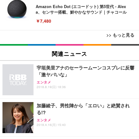
Amazon Echo Dot (エコードット) 第5世代 - Alex
a、センサー搭載、鮮やかなサウンド｜チャコール
￥7,480
>> もっと見る
[EdoErgo] オフィスチェア 椅子 テレワーク 疲れな
EIZO ビジネス向けプレミアムモニター | FlexScan
Amazonベーシック ペットシーツ 薄型 レギュラー 1
い 跳ね上げ式アームレスト コンパクト 約105度ロッ
EV3240X-WT | 31.5型4K UHD・USB Type-C・ホワ
関連ニュース
回使い捨て 無香料 ホワイト 300枚
キング pc 事務椅子 360度回転 座面昇降 強化ナイロ
イト
ン樹脂ベース 通気性メッシュ 在宅ワーク H-WY01
￥3,373
￥5,699
￥105,595
宇垣美里アナのセーラームーンコスプレに反響
(黒網+黒枠+黒足)
「激ヤバいな」
エンタメ
EIZO ビジネス向けプレミアムモニター | FlexScan
SIHOO B100 オフィスチェア／デスクチェア メッシ
Amazonベーシック ペットシーツ 厚型 ワイド 42枚
2018.8.19(日) 18:36
EV2740X-WT | 27.0型4K UHD・USB Type-C・ホワ
ュチェア 人間工学 疲れない ブラック
x2袋(84枚) ホワイト(吸収面:ライトブルー)
イト
￥27,999
￥3,234
￥109,572
加藤綾子、男性陣から「エロい」と絶賛され
る!?
Sezlife オフィスチェア デスクチェア 疲れない テレ
エンタメ
【純正品】27"ゲーミングモニター DualSense 充電
ネオ・ルーライフ ネオ・オムツ L 中型犬用 26枚入
ワーク チェア 強化バックレスト 30度ロッキング機
2018.4.16(月) 15:40
フック付き（CFI-ZDM1J）
り 単品
能 人間工学 椅子 腰サポート 90度跳ね上げ式アーム
レスト 3Dヘッドレスト ハンガー付き 高反発クッシ
￥49,979
￥1,800