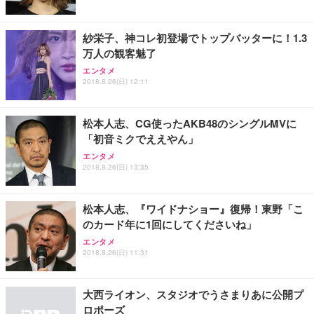
紗栄子、神コレ初登場でトップバッターに！1.3
万人の観客魅了
エンタメ
2018.8.26(日) 12:11
松本人志、CG使ったAKB48のシングルMVに
「初音ミクでええやん」
エンタメ
2018.8.26(日) 13:35
松本人志、『ワイドナショー』復帰！東野「こ
のカード年に1回にしてくださいね」
エンタメ
2018.8.26(日) 11:31
大西ライオン、スタジオでうさまりあに公開プ
ロポーズ