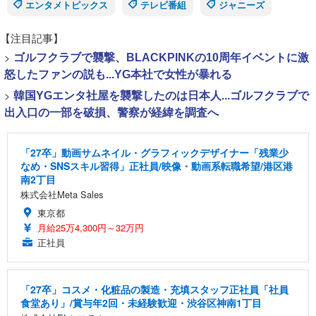
エンタメトピックス
テレビ番組
ジャニーズ
【注目記事】
>
ゴルフクラブで襲撃、BLACKPINKの10周年イベントに激
怒したファンの説も...YG本社で女性が暴れる
>
韓国YGエンタ社屋を襲撃したのは日本人...ゴルフクラブで
出入口の一部を破損、警察が経緯を調査へ
「27卒」動画サムネイル・グラフィックデザイナー「残業少
なめ・SNSスキル習得」正社員/映像・動画系転職希望/港区港
南2丁目
株式会社Meta Sales
東京都
月給25万4,300円～32万円
正社員
「27卒」コスメ・化粧品の製造・充填スタッフ正社員「社員
食堂あり」/賞与年2回・未経験歓迎・渋谷区神南1丁目