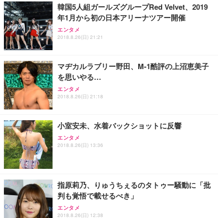
￥7,680
ョン PCチェア 通気性メッシュ ゲーミング/勉強/事
韓国5人組ガールズグループRed Velvet、2019
務用 おしゃれ パソコンチェア (ブラック)
年1月から初の日本アリーナツアー開催
Sezlife オフィスチェア デスクチェア 疲れない テレ
【整備済み品】Dell E2724HS 27インチ 液晶モニタ
Smart Basic(スマートベーシック) 【Amazon.co.jp
エンタメ
ワーク チェア 強化バックレスト 30度ロッキング機
ー フルHD（1920×1080）VA 非光沢 HDMI/DisplayP
限定】 Smart Basic アイリスオーヤマ ペットシーツ
2018.8.26(日) 21:21
能 人間工学 椅子 腰サポート 90度跳ね上げ式アーム
ort/VGA スピーカー内蔵 高さ調整 スイベル VESA対
超厚型 お徳用 ワイド 100枚入 (x 1) (ケース販売)
レスト 3Dヘッドレスト ハンガー付き 高反発クッシ
応 ComfortView ビジネス向け
￥7,680
￥15,800
￥3,670
ョン PCチェア 通気性メッシュ ゲーミング/勉強/事
マヂカルラブリー野田、M-1酷評の上沼恵美子
務用 おしゃれ パソコンチェア (ホワイト)
を思いやる…
ANDWINT オフィスチェア デスクチェア 肘なし メ
【MiniLED/24.5inch/280Hz/FHD】GRAPHT THE S
アイリスオーヤマ ペットシーツ 超厚型 お徳用 レギ
エンタメ
ッシュ 通気性 ランバーサポート付き 腰サポート ガ
HOOTER Gaming Monitor 24” Essential ゲーミン
ュラー 200枚入【Amazon.co.jp限定】
2018.8.26(日) 21:18
ス圧無段階昇降 360度回転 キャスター付き コンパク
グモニター QD 24.5インチ 1ms FHD 量子ドット 残
ト 幅52×奥行58.5×高さ84～96cm テレワーク 在宅
像低減 (3年保証 | 輝点保証 | 日本メーカー)
￥3,731
￥4,139
￥34,980
勤務 ブラック
小室安未、水着バックショットに反響
エンタメ
2018.8.26(日) 13:36
指原莉乃、りゅうちぇるのタトゥー騒動に「批
判も覚悟で載せるべき」
エンタメ
2018.8.26(日) 12:38