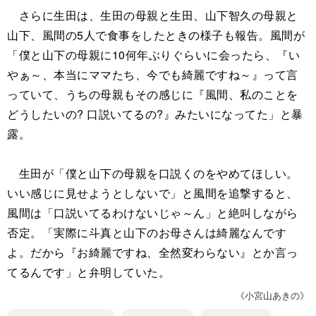
さらに生田は、生田の母親と生田、山下智久の母親と
山下、風間の5人で食事をしたときの様子も報告。風間が
「僕と山下の母親に10何年ぶりぐらいに会ったら、『い
やぁ～、本当にママたち、今でも綺麗ですね～』って言
っていて、うちの母親もその感じに『風間、私のことを
どうしたいの? 口説いてるの?』みたいになってた」と暴
露。
生田が「僕と山下の母親を口説くのをやめてほしい。
いい感じに見せようとしないで」と風間を追撃すると、
風間は「口説いてるわけないじゃ～ん」と絶叫しながら
否定。「実際に斗真と山下のお母さんは綺麗なんです
よ。だから『お綺麗ですね、全然変わらない』とか言っ
てるんです」と弁明していた。
《小宮山あきの》