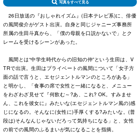
写真をすべて見る
26日放送の『おしゃれイズム』(日本テレビ系)に、俳優
の風間俊介がゲスト出演。自身と同じジャニーズ事務所
所属の生田斗真から、「僕の母親を口説かないで」とク
レームを受けるシーンがあった。
風間とは“中学生時代からの旧知の仲”という生田は、V
TRで出演。生田はプライベートの風間について「女子方
面の話で言うと、エセジェントルマンのところがある」
と明かし、「食事の席で女性と一緒になると、メニュー
をわざわざ見せて『何飲む～?あ、これ? OK。すみませ
ん、これを彼女に』みたいな(エセジェントルマン風の)感
じになるの。そんなに(女性に)手厚くする?みたいな。(普
段は)そんなんじゃないだろって気持ちになる」と、女性
の前での風間のふるまいが気になることを指摘。