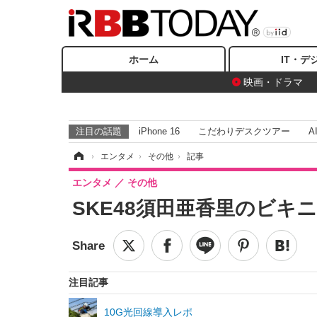
ホーム
IT・デ
映画・ドラマ
注目の話題
iPhone 16
こだわりデスクツアー
A
ホーム
›
エンタメ
›
その他
›
記事
エンタメ
その他
SKE48須田亜香里のビ
注目記事
10G光回線導入レポ