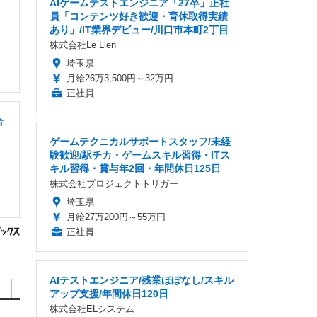
AIゲームテストエンジニア「27卒」正社
員「コンテンツ好き歓迎・育休取得実績
あり」/IT業界デビュー/川口市本町2丁目
株式会社Le Lien
埼玉県
月給26万3,500円～32万円
正社員
合
ゲームテクニカルサポートスタッフ/未経
験歓迎/駅チカ・ゲームスキル習得・ITス
キル習得・賞与年2回・年間休日125日
株式会社プロジェクトトリガー
埼玉県
月給27万200円～55万円
正社員
AIテストエンジニア/残業ほぼなし/スキル
アップ支援/年間休日120日
株式会社ELシステム