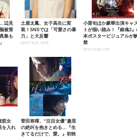
…辺見
土屋太鳳、女子高生に変
小栗旬ほか豪華出演キャ
脳被害
装！SNSでは「可愛さの暴
トが揃い踏み！『銀魂2』
真集も
力」と大反響
本ポスタービジュアルが
」
禁
2018.7.5(木) 23:55
2018.7.6(金) 7:00
腹筋女
菅田将暉、“注目女優”趣里
筋を入れ
の絶叫を抱きとめる…『生
きてるだけで、愛。』初映