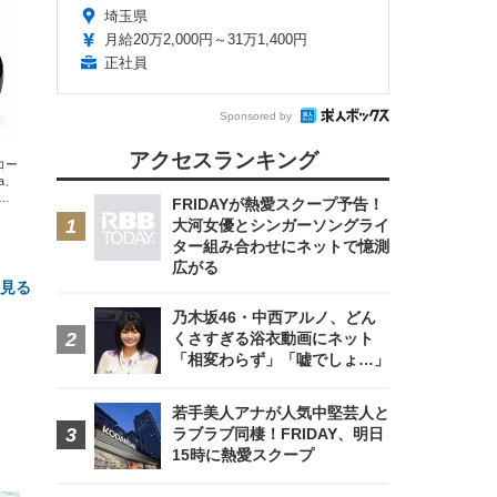
埼玉県
月給20万2,000円～31万1,400円
正社員
Sponsored by
アクセスランキング
エコー
xa、
な
FRIDAYが熱愛スクープ予告！
大河女優とシンガーソングライ
ター組み合わせにネットで憶測
広がる
と見る
乃木坂46・中西アルノ、どん
くさすぎる浴衣動画にネット
「相変わらず」「嘘でしょ…」
若手美人アナが人気中堅芸人と
ラブラブ同棲！FRIDAY、明日
15時に熱愛スクープ
FHD】
ェ
ット