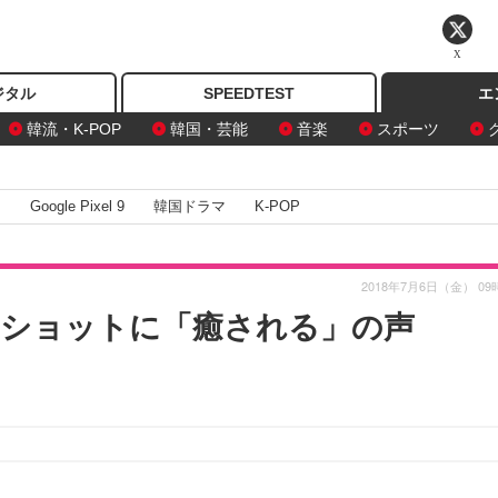
X
ジタル
SPEEDTEST
エ
韓流・K-POP
韓国・芸能
音楽
スポーツ
I
Google Pixel 9
韓国ドラマ
K-POP
2018年7月6日（金） 09
キニショットに「癒される」の声