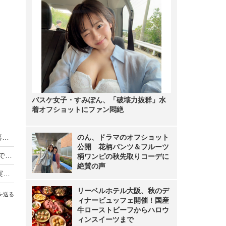
バスケ女子・すみぽん、「破壊力抜群」水
着オフショットにファン悶絶
日向坂46藤嶌果歩が20歳を祝うサプライズに歓喜、五期生も加入したグループで「頼られる先輩に」
のん、ドラマのオフショット
公開 花柄パンツ＆フルーツ
“グラビア界のニュースター”髙野真央、初写真集で大胆カットに挑戦「22歳の一番若くてきれいな瞬間を閉じ込めた」
柄ワンピの秋先取りコーデに
絶賛の声
SKE48野村実代が1st写真集で水着解禁、倉島杏実＆相川暖花が「ウハウハして見てた」
リーベルホテル大阪、秋のデ
を送る
ィナービュッフェ開催！国産
牛ローストビーフからハロウ
ィンスイーツまで