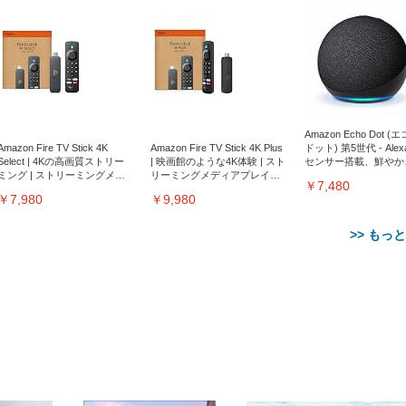
Amazon Echo Dot (
Amazon Fire TV Stick 4K
Amazon Fire TV Stick 4K Plus
ドット) 第5世代 - Ale
Select | 4Kの高画質ストリー
| 映画館のような4K体験 | スト
センサー搭載、鮮やか
ミング | ストリーミングメデ
リーミングメディアプレイヤ
サウンド｜チャコール
￥7,480
ィアプレイヤー
ー
￥7,980
￥9,980
>> もっ
【整備済み品】Dell
【MiniLED/24.5inch/280Hz/
正品】27"ゲーミングモ
ANDWINT オフィスチ
アイリスオーヤマ ペ