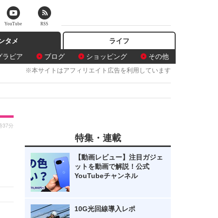
YouTube
RSS
ンタメ
ライフ
グラビア
ブログ
ショッピング
その他
※本サイトはアフィリエイト広告を利用しています
時37分
特集・連載
【動画レビュー】注目ガジェ
ットを動画で解説！公式
YouTubeチャンネル
10G光回線導入レポ