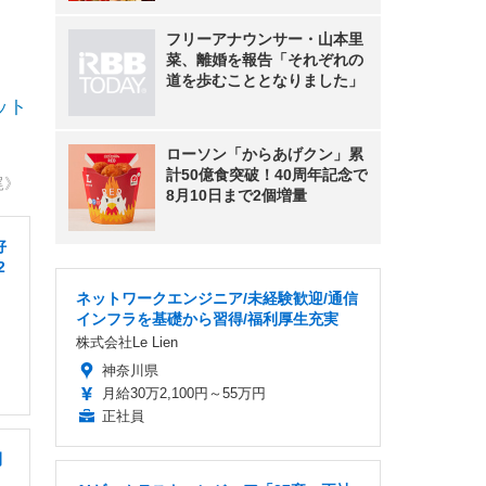
フリーアナウンサー・山本里
菜、離婚を報告「それぞれの
道を歩むこととなりました」
ット
ローソン「からあげクン」累
計50億食突破！40周年記念で
尾》
8月10日まで2個増量
好
2
ネットワークエンジニア/未経験歓迎/通信
インフラを基礎から習得/福利厚生充実
株式会社Le Lien
神奈川県
月給30万2,100円～55万円
正社員
間