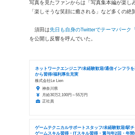
写真を見たファンからは「写真集本編が楽し
「楽しそうな笑顔に癒される」など多くの絶
須田は
先日も自身のTwitterでテーマパ
を公開し反響を呼んでいた。
ネットワークエンジニア/未経験歓迎/通信インフラを
から習得/福利厚生充実
株式会社Le Lien
神奈川県
月給30万2,100円～55万円
正社員
ゲームテクニカルサポートスタッフ/未経験歓迎/駅チ
ゲームスキル習得・ITスキル習得・賞与年2回・年間