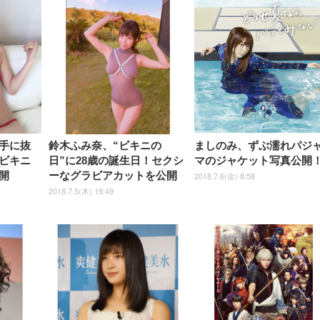
Sezlife オフィスチェア デスク
ネオ・ルーライフ ネオ・オム
E2724HS 27インチ 液晶モ
Sezlife オフィスチェア デスク
Smart Basic(スマートベーシ
GRAPHT THE SHOOTER
ー DualSense 充電フッ
ア デスクチェア 肘なし
シーツ 超厚型 お徳用 
チェア 疲れない テレワーク
ツ L 中型犬用 26枚入り 単品
ニター フル
チェア 疲れない テレワーク
ック) 【Amazon.co.jp限定】
Gaming Monitor 24” Essential
き（CFI-ZDM1J）
ッシュ 通気性 ランバ
ュラー 200枚入
チェア 強化バックレスト 30
HD（1920×1080）VA 非光
チェア 強化バックレスト 30度
Smart Basic アイリスオーヤマ
ーミングモニター QD 24.5イ
ポート付き 腰サポート
【Amazon.co.jp限定】
￥1,800
￥15,800
￥34,980
9,979
度ロッキング機能 人間工学 椅
沢 HDMI/DisplayPort/VGA
ロッキング機能 人間工学 椅子
ペットシーツ 超厚型 お徳用
￥4,139
￥3,731
1ms FHD 量子ドット 残像低減
ス圧無段階昇降 360度
￥7,680
￥7,680
￥3,670
子 腰サポート 90度跳ね上げ
スピーカー内蔵 高さ調整 ス
腰サポート 90度跳ね上げ式ア
ワイド 100枚入 (x 1) (ケース
年保証 | 輝点保証 | 日本メーカ
転 キャスター付き コ
式アームレスト 3Dヘッドレス
イベル VESA対応
ームレスト 3Dヘッドレスト
販売)
クト 幅52×奥行58.5×
ト ハンガー付き 高反発クッシ
ComfortView ビジネス向け
ハンガー付き 高反発クッショ
84～96cm テレワーク
ョン PCチェア 通気性メッシ
ン PCチェア 通気性メッシュ
宅勤務 ブラック
ュ ゲーミング/勉強/事務用 お
ゲーミング/勉強/事務用 おし
しゃれ パソコンチェア (ブラ
ゃれ パソコンチェア (ホワイ
ック)
ト)
手に抜
鈴木ふみ奈、“ビキニの
ましのみ、ずぶ濡れパジ
ビキニ
日”に28歳の誕生日！セクシ
マのジャケット写真公開
開
ーなグラビアカットを公開
2018.7.6(金) 8:58
2018.7.5(木) 19:49