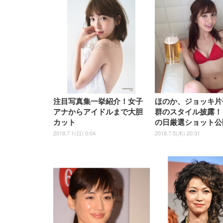
[EdoErgo] オフィスチェア 椅
Amazonベーシック ペットシ
SIHOO B100 オフィスチェア
Amazonベーシック ペットシ
ムモニター | FlexScan
ムモニター | FlexScan
ニタ
子 テレワーク 疲れない 跳ね
ーツ 薄型 レギュラー 1回使い
／デスクチェア メッシュチェ
ーツ 厚型 ワイド 42枚x2袋(84
EV3240X-WT | 31.5型4K
EV2740X-WT | 27.0型4K
ク付
上げ式アームレスト コンパク
捨て 無香料 ホワイト 300枚
ア 人間工学 疲れない ブラッ
枚) ホワイト(吸収面:ライトブ
UHD・USB Type-C・ホワイ
UHD・USB Type-C・ホワイ
ト 約105度ロッキング pc 事務
￥105,595
￥109,572
ク
ルー)
￥4
ト
ト
￥5,699
￥3,373
￥27,999
￥3,234
椅子 360度回転 座面昇降 強化
ナイロン樹脂ベース 通気性メ
ッシュ 在宅ワーク H-
WY01(黒網+黒枠+黒足)
注目写真集一挙紹介！女子
ほのか、ジョッキ片
アナからアイドルまで大胆
群のスタイル披露！
カット
の日厳選ショット公
2018.7.1(日) 0:04
2018.7.5(木) 20:31