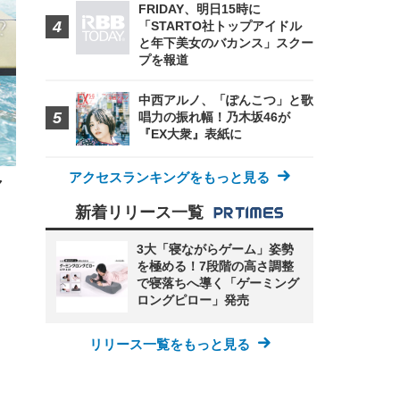
FRIDAY、明日15時に
 メ
レギ
 ゲ
「STARTO社トップアイドル
ーサ
ンチ
 ガ
と年下美女のバカンス」スクー
 (3
回
プを報道
ー)
ンパ
高さ
 在
中西アルノ、「ぽんこつ」と歌
唱力の振れ幅！乃木坂46が
『EX大衆』表紙に
アクセスランキングをもっと見る
ャ
！
新着リリース一覧
3大「寝ながらゲーム」姿勢
を極める！7段階の高さ調整
で寝落ちへ導く「ゲーミング
ロングピロー」発売
リリース一覧をもっと見る