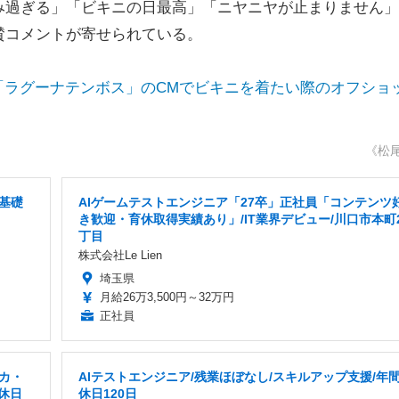
み過ぎる」「ビキニの日最高」「ニヤニヤが止まりません」
賛コメントが寄せられている。
ーク「ラグーナテンボス」のCMでビキニを着たい際のオフショ
《松
基礎
AIゲームテストエンジニア「27卒」正社員「コンテンツ
き歓迎・育休取得実績あり」/IT業界デビュー/川口市本町
丁目
株式会社Le Lien
埼玉県
月給26万3,500円～32万円
正社員
カ・
AIテストエンジニア/残業ほぼなし/スキルアップ支援/年
休日
休日120日