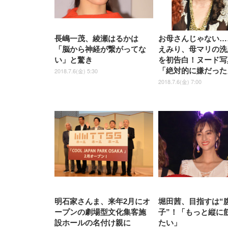
長嶋一茂、綾瀬はるかは
お母さんじゃない…
「脳から神経が繋がってな
えみり、母マリの洗
い」と驚き
を初告白！ヌード写
「絶対的に嫌だった
2018.7.6(金) 5:30
2018.7.6(金) 7:00
明石家さんま、来年2月にオ
堀田茜、目指すは“
ープンの劇場型文化集客施
子”！「もっと縦に
設ホールの名付け親に
たい」