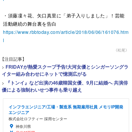
・須藤凜々花、矢口真里に「弟子入りしました」！芸能
活動継続の舞台裏を告白
https://www.rbbtoday.com/article/2018/06/06/161076.htm
l
《松尾》
【注目記事】
>
FRIDAYが熱愛スクープ予告!大河女優とシンガーソングラ
イター組み合わせにネットで憶測広がる
>
『トンイ』など出演の46歳韓国女優、9月に結婚へ 共演俳
優による強制わいせつ事件も乗り越え
インフラエンジニア/工場・製造系 無期雇用社員 メモリIP開発
エンジニア
株式会社ロフティー 採用センター
神奈川県