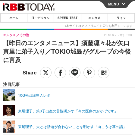
MENU
CLOSE
ホーム
IT・デジタル
SPEED TEST
エンタメ
ライフ
ホーム
IT・デジタル
エンタメ
その他
2018.6.7（木）8:38
【昨日のエンタメニュース】須藤凜々花が矢口
IT・デジタルTOP
スマートフォン
SPEED TEST
真里に弟子入り／TOKIO城島がグループの今後
ネタ
ガジェット・ツール
に言及
エンタメ
ショッピング
その他
エンタメTOP
映画・ドラマ
ライフ
韓流・K-POP
韓国・芸能
注目記事
ライフTOP
グルメ
リリース一覧
音楽
スポーツ
10G光回線導入レポ
ペット
ショッピング
プッシュ通知の停止方法
グラビア
ブログ
その他
東尾理子、第3子出産の苦悩明かす「今の医療のおかげです」
ショッピング
その他
東尾理子、夫とは話題が合わないことを明かす「向こうは墓の話」