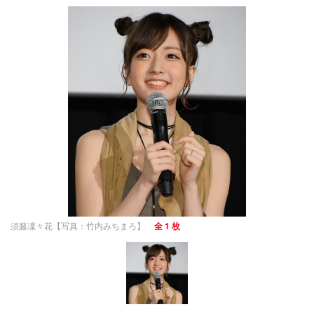
須藤凜々花【写真：竹内みちまろ】
全 1 枚