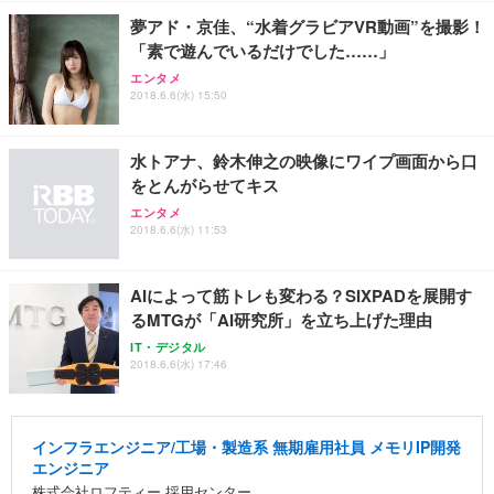
夢アド・京佳、“水着グラビアVR動画”を撮影！
「素で遊んでいるだけでした……」
エンタメ
2018.6.6(水) 15:50
水トアナ、鈴木伸之の映像にワイプ画面から口
をとんがらせてキス
エンタメ
2018.6.6(水) 11:53
AIによって筋トレも変わる？SIXPADを展開す
るMTGが「AI研究所」を立ち上げた理由
IT・デジタル
2018.6.6(水) 17:46
インフラエンジニア/工場・製造系 無期雇用社員 メモリIP開発
エンジニア
株式会社ロフティー 採用センター