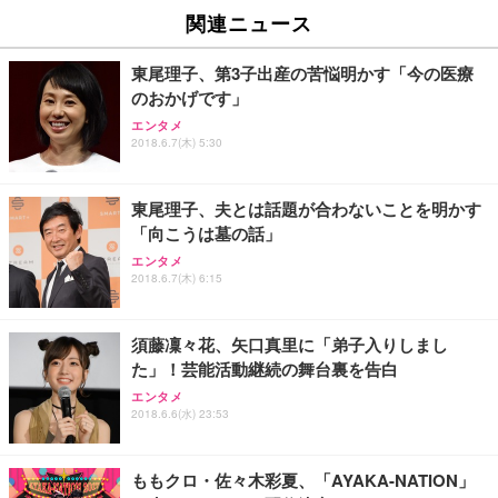
EV2740X-WT | 27.0型4K UHD・USB Type-C・ホワ
ュチェア 人間工学 疲れない ブラック
x2袋(84枚) ホワイト(吸収面:ライトブルー)
関連ニュース
イト
￥27,999
￥3,234
￥109,572
東尾理子、第3子出産の苦悩明かす「今の医療
のおかげです」
Sezlife オフィスチェア デスクチェア 疲れない テレ
【純正品】27"ゲーミングモニター DualSense 充電
ネオ・ルーライフ ネオ・オムツ L 中型犬用 26枚入
エンタメ
ワーク チェア 強化バックレスト 30度ロッキング機
2018.6.7(木) 5:30
フック付き（CFI-ZDM1J）
り 単品
能 人間工学 椅子 腰サポート 90度跳ね上げ式アーム
レスト 3Dヘッドレスト ハンガー付き 高反発クッシ
￥49,979
￥1,800
￥7,680
ョン PCチェア 通気性メッシュ ゲーミング/勉強/事
東尾理子、夫とは話題が合わないことを明かす
務用 おしゃれ パソコンチェア (ブラック)
「向こうは墓の話」
Sezlife オフィスチェア デスクチェア 疲れない テレ
【整備済み品】Dell E2724HS 27インチ 液晶モニタ
Smart Basic(スマートベーシック) 【Amazon.co.jp
エンタメ
ワーク チェア 強化バックレスト 30度ロッキング機
ー フルHD（1920×1080）VA 非光沢 HDMI/DisplayP
限定】 Smart Basic アイリスオーヤマ ペットシーツ
2018.6.7(木) 6:15
能 人間工学 椅子 腰サポート 90度跳ね上げ式アーム
ort/VGA スピーカー内蔵 高さ調整 スイベル VESA対
超厚型 お徳用 ワイド 100枚入 (x 1) (ケース販売)
レスト 3Dヘッドレスト ハンガー付き 高反発クッシ
応 ComfortView ビジネス向け
￥7,680
￥15,800
￥3,670
ョン PCチェア 通気性メッシュ ゲーミング/勉強/事
須藤凜々花、矢口真里に「弟子入りしまし
務用 おしゃれ パソコンチェア (ホワイト)
た」！芸能活動継続の舞台裏を告白
ANDWINT オフィスチェア デスクチェア 肘なし メ
【MiniLED/24.5inch/280Hz/FHD】GRAPHT THE S
アイリスオーヤマ ペットシーツ 超厚型 お徳用 レギ
ッシュ 通気性 ランバーサポート付き 腰サポート ガ
HOOTER Gaming Monitor 24” Essential ゲーミン
エンタメ
ュラー 200枚入【Amazon.co.jp限定】
ス圧無段階昇降 360度回転 キャスター付き コンパク
グモニター QD 24.5インチ 1ms FHD 量子ドット 残
2018.6.6(水) 23:53
ト 幅52×奥行58.5×高さ84～96cm テレワーク 在宅
像低減 (3年保証 | 輝点保証 | 日本メーカー)
￥3,731
￥4,139
￥34,980
勤務 ブラック
ももクロ・佐々木彩夏、「AYAKA-NATION」