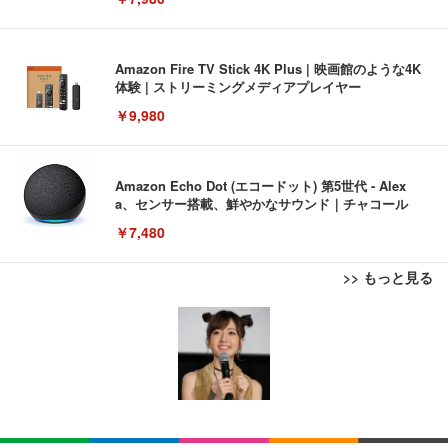
Amazon Fire TV Stick 4K Plus | 映画館のような4K
体験 | ストリーミングメディアプレイヤー
￥9,980
Amazon Echo Dot (エコードット) 第5世代 - Alex
a、センサー搭載、鮮やかなサウンド｜チャコール
￥7,480
>> もっと見る
[EdoErgo] オフィスチェア 椅子 テレワーク 疲れな
EIZO ビジネス向けプレミアムモニター | FlexScan
Amazonベーシック ペットシーツ 薄型 レギュラー 1
い 跳ね上げ式アームレスト コンパクト 約105度ロッ
EV3240X-WT | 31.5型4K UHD・USB Type-C・ホワ
回使い捨て 無香料 ホワイト 300枚
キング pc 事務椅子 360度回転 座面昇降 強化ナイロ
イト
ン樹脂ベース 通気性メッシュ 在宅ワーク H-WY01
￥3,373
￥5,699
￥105,595
(黒網+黒枠+黒足)
EIZO ビジネス向けプレミアムモニター | FlexScan
SIHOO B100 オフィスチェア／デスクチェア メッシ
Amazonベーシック ペットシーツ 厚型 ワイド 42枚