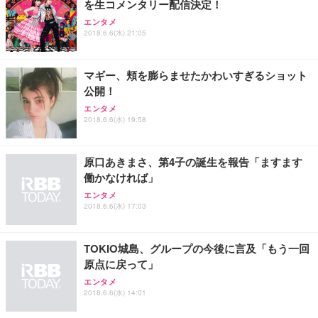
を生コメンタリー配信決定！
エンタメ
2018.6.6(水) 21:05
マギー、頬を膨らませたかわいすぎるショット
公開！
エンタメ
2018.6.6(水) 19:58
原口あきまさ、第4子の誕生を報告「ますます
働かなければ」
エンタメ
2018.6.6(水) 17:03
TOKIO城島、グループの今後に言及「もう一回
原点に戻って」
エンタメ
2018.6.6(水) 14:01