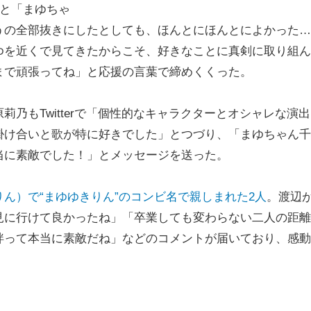
すと「まゆちゃ
うの全部抜きにしたとしても、ほんとにほんとによかった…
ゆを近くで見てきたからこそ、好きなことに真剣に取り組ん
まで頑張ってね」と応援の言葉で締めくくった。
乃もTwitterで「個性的なキャラクターとオシャレな演
掛け合いと歌が特に好きでした」とつづり、「まゆちゃん千
当に素敵でした！」とメッセージを送った。
りん）で“まゆゆきりん”のコンビ名で親しまれた2人
。渡辺
見に行けて良かったね」「卒業しても変わらない二人の距離
絆って本当に素敵だね」などのコメントが届いており、感動