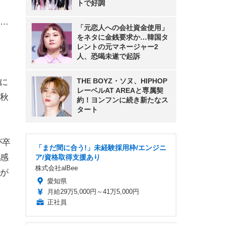
トで好調
…
「元恋人への会社資金使用」
をネタに金銭要求か…韓国タ
レントの元マネージャー2
人、恐喝未遂で起訴
THE BOYZ・ソヌ、HIPHOP
出に
レーベルAT AREAと専属契
秋
約！ヨンフンに続き新たなス
タート
が卒
「まだ間に合う!」未経験採用枠/エンジニ
感
ア/資格取得支援あり
株式会社alBee
が
愛知県
月給29万5,000円～41万5,000円
正社員