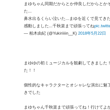
まゆちゃん同期だからとか仲良しだからとか
た...
鼻水出るくらい泣いた...まゆを近くで見て
感動しました...千秋楽まで頑張ってね
pic.twi
— 柏木由紀 (@Yukiriiiin__K)
2018年5月22日
まゆゆの初ミュージカルを観劇してきました
た！！
個性的なキャラクターとオシャレな演出に魅
きでした
まゆちゃん千秋楽まで頑張ってね！行けてよ