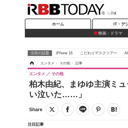
ホーム
IT・デ
映画・ドラマ
注目の話題
iPhone 16
こだわりデスクツアー
A
ホーム
›
エンタメ
›
その他
›
記事
エンタメ
その他
柏木由紀、まゆゆ主演ミュ
い泣いた……」
注目記事