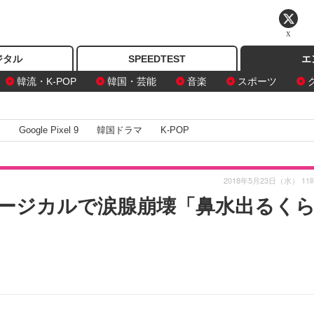
X
ジタル
SPEEDTEST
エ
韓流・K-POP
韓国・芸能
音楽
スポーツ
I
Google Pixel 9
韓国ドラマ
K-POP
2018年5月23日（水） 11
ージカルで涙腺崩壊「鼻水出るく