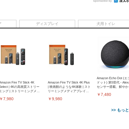
Sponsored by
ア
ディスプレイ
犬用トイレ
Amazon Echo Dot (
Amazon Fire TV Stick 4K
Amazon Fire TV Stick 4K Plus
ドット) 第5世代 - Ale
Select | 4Kの高画質ストリー
| 映画館のような4K体験 | スト
センサー搭載、鮮やか
ミング | ストリーミングメデ
リーミングメディアプレイヤ
サウンド｜チャコール
￥7,480
ィアプレイヤー
ー
￥7,980
￥9,980
>> もっ