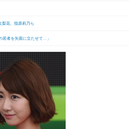
立梨花、指原莉乃ら
の若者を矢面に立たせて…」