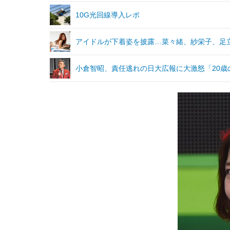
10G光回線導入レポ
アイドルが下着姿を披露…菜々緒、紗栄子、足
小倉智昭、責任逃れの日大広報に大激怒「20歳