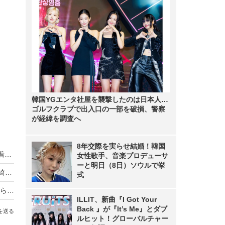
韓国YGエンタ社屋を襲撃したのは日本人…
ゴルフクラブで出入口の一部を破損、警察
が経緯を調査へ
8年交際を実らせ結婚！韓国
卒業から約1年！ 柏木由紀、久々の“AKB48衣装”着こなしショットにファン「世界一可愛い」「卒業したっけ」
女性歌手、音楽プロデューサ
ーと明日（8日）ソウルで挙
柏木由紀、夜の京都で“和服美人”に！「めっちゃ綺麗」「美しすぎる…」とファンうっとり
式
熱愛中の柏木由紀に「彼氏からプロポーズされたら？」と結婚願望ツッコむもまさかの回答
ILLIT、新曲『I Got Your
Back 』が『It’s Me』とダブ
を送る
ルヒット！グローバルチャー