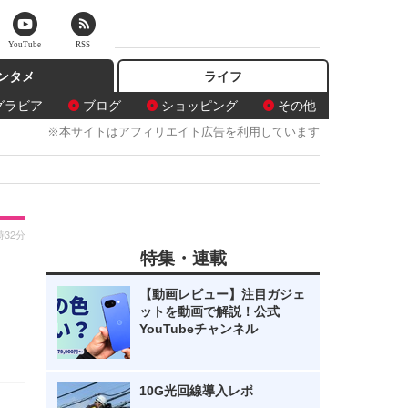
YouTube
RSS
ンタメ
ライフ
グラビア
ブログ
ショッピング
その他
※本サイトはアフィリエイト広告を利用しています
時32分
特集・連載
ら
【動画レビュー】注目ガジェ
ットを動画で解説！公式
YouTubeチャンネル
10G光回線導入レポ