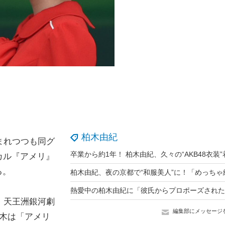
柏木由紀
しまれつつも同グ
カル『アメリ』
る。
・天王洲銀河劇
編集部にメッセージ
木は「アメリ