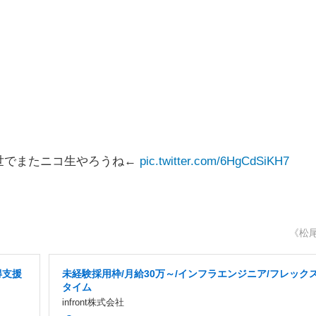
世でまたニコ生やろうね←
pic.twitter.com/6HgCdSiKH7
日
《松
得支援
未経験採用枠/月給30万～/インフラエンジニア/フレック
タイム
infront株式会社