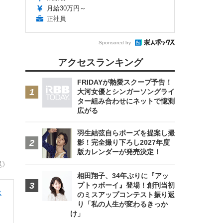
月給30万円～
正社員
Sponsored by
アクセスランキング
FRIDAYが熱愛スクープ予告！
大河女優とシンガーソングライ
ター組み合わせにネットで憶測
広がる
羽生結弦自らポーズを提案し撮
影！完全撮り下ろし2027年度
版カレンダーが発売決定！
尾》
相田翔子、34年ぶりに『アッ
プトゥボーイ』登場！創刊当初
ス
のミスアップコンテスト振り返
り「私の人生が変わるきっか
け」