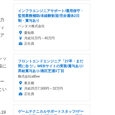
。
インフラエンジニアサポート/運用保守・
監視業務補助/未経験歓迎/完全週休2日
力
制・賞与あり
ベンタス株式会社
ディ
愛知県
ア
月給31万円～45万円
正社員
レッ
フロントエンドエンジニア「27卒・まだ
役に
間に合う!」WEBサイトの実装/賞与あり/
昇給賞与あり/港区芝浦3丁目
株式会社alBee
ー
東京都
月給25万7,500円～32万円
とい
正社員
ゲームテクニカルサポートスタッフ/ゲー
19