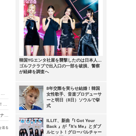
韓国YGエンタ社屋を襲撃したのは日本人…
ゴルフクラブで出入口の一部を破損、警察
が経緯を調査へ
8年交際を実らせ結婚！韓国
元乃木坂46・生田絵梨花、主演ミュージカル『ミーンガールズ』終えインスタに思い！
女性歌手、音楽プロデューサ
ーと明日（8日）ソウルで挙
『MUSIC FAIR』で今秋話題のミュージカル特集！渡辺直美、城田優、花總まり、井上芳雄らが熱唱
式
コロナ禍で大半が中止となったミュージカル『アナスタシア』再演決定！葵わかな＆木下晴香がWキャスト主演
ILLIT、新曲『I Got Your
Back 』が『It’s Me』とダブ
を送る
ルヒット！グローバルチャー