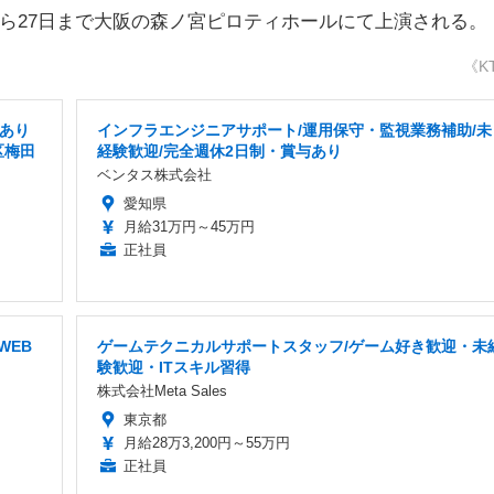
から27日まで大阪の森ノ宮ピロティホールにて上演される。
《K
給あり
インフラエンジニアサポート/運用保守・監視業務補助/未
区梅田
経験歓迎/完全週休2日制・賞与あり
ベンタス株式会社
愛知県
月給31万円～45万円
正社員
WEB
ゲームテクニカルサポートスタッフ/ゲーム好き歓迎・未
験歓迎・ITスキル習得
株式会社Meta Sales
東京都
月給28万3,200円～55万円
正社員