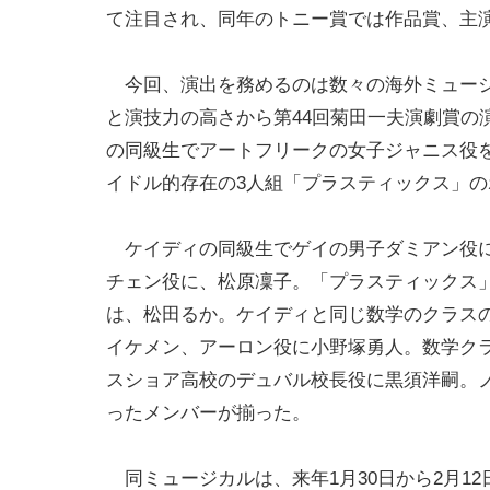
て注目され、同年のトニー賞では作品賞、主演
今回、演出を務めるのは数々の海外ミュージ
と演技力の高さから第44回菊田一夫演劇賞の
の同級生でアートフリークの女子ジャニス役
イドル的存在の3人組「プラスティックス」
ケイディの同級生でゲイの男子ダミアン役に
チェン役に、松原凜子。「プラスティックス
は、松田るか。ケイディと同じ数学のクラス
イケメン、アーロン役に小野塚勇人。数学ク
スショア高校のデュバル校長役に黒須洋嗣。
ったメンバーが揃った。
同ミュージカルは、来年1月30日から2月12日まで