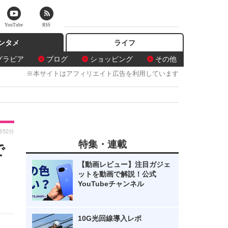
YouTube
RSS
ンタメ
ライフ
グラビア
ブログ
ショッピング
その他
※本サイトはアフィリエイト広告を利用しています
時52分
特集・連載
で
【動画レビュー】注目ガジェ
ットを動画で解説！公式
YouTubeチャンネル
10G光回線導入レポ