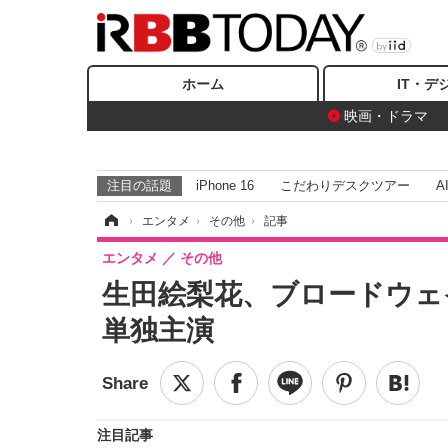
ホーム
IT・デ
映画・ドラマ
注目の話題
iPhone 16
こだわりデスクツアー
A
ホーム
›
エンタメ
›
その他
›
記事
エンタメ
その他
生田絵梨花、ブロードウェイ
単独主演
注目記事