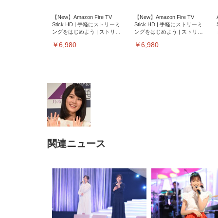
【New】Amazon Fire TV
【New】Amazon Fire TV
Stick HD | 手軽にストリーミ
Stick HD | 手軽にストリーミ
ングをはじめよう | ストリー
ングをはじめよう | ストリー
ミングメディアプレイヤー
ミングメディアプレイヤー
￥6,980
￥6,980
関連ニュース
EIZO ビジネス向けプレミア
EIZO ビジネス向けプレミア
【純
[EdoErgo] オフィスチェア 椅
Amazonベーシック ペットシ
SIHOO B100 オフィスチェア
Amazonベーシック ペットシ
ムモニター | FlexScan
ムモニター | FlexScan
ニタ
子 テレワーク 疲れない 跳ね
ーツ 薄型 レギュラー 1回使い
／デスクチェア メッシュチェ
ーツ 厚型 ワイド 42枚x2袋(84
EV3240X-WT | 31.5型4K
EV2740X-WT | 27.0型4K
ク付
上げ式アームレスト コンパク
捨て 無香料 ホワイト 300枚
ア 人間工学 疲れない ブラッ
枚) ホワイト(吸収面:ライトブ
UHD・USB Type-C・ホワイ
UHD・USB Type-C・ホワイ
ト 約105度ロッキング pc 事務
￥105,595
￥109,572
ク
ルー)
￥4
ト
ト
￥5,699
￥3,373
￥27,999
￥3,234
椅子 360度回転 座面昇降 強化
ナイロン樹脂ベース 通気性メ
ッシュ 在宅ワーク H-
WY01(黒網+黒枠+黒足)