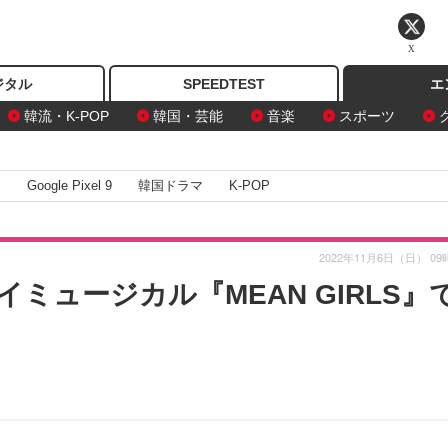
X
ジタル
SPEEDTEST
エ
韓流・K-POP
韓国・芸能
音楽
スポーツ
I
Google Pixel 9
韓国ドラマ
K-POP
2022年11月6日（日） 09
ミュージカル『MEAN GIRLS』