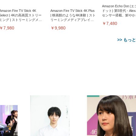
Amazon Echo Dot (
Amazon Fire TV Stick 4K
Amazon Fire TV Stick 4K Plus
ドット) 第5世代 - Ale
Select | 4Kの高画質ストリー
| 映画館のような4K体験 | スト
センサー搭載、鮮やか
ミング | ストリーミングメデ
リーミングメディアプレイヤ
サウンド｜チャコール
￥7,480
ィアプレイヤー
ー
￥7,980
￥9,980
>> もっ
【整備済み品】Dell
【MiniLED/24.5inch/280Hz/
正品】27"ゲーミングモ
ANDWINT オフィスチ
アイリスオーヤマ ペ
Sezlife オフィスチェア デスク
ネオ・ルーライフ ネオ・オム
E2724HS 27インチ 液晶モ
Sezlife オフィスチェア デスク
Smart Basic(スマートベーシ
GRAPHT THE SHOOTER
ー DualSense 充電フッ
ア デスクチェア 肘なし
シーツ 超厚型 お徳用 
チェア 疲れない テレワーク
ツ L 中型犬用 26枚入り 単品
ニター フル
チェア 疲れない テレワーク
ック) 【Amazon.co.jp限定】
Gaming Monitor 24” Essential
き（CFI-ZDM1J）
ッシュ 通気性 ランバ
ュラー 200枚入
チェア 強化バックレスト 30
HD（1920×1080）VA 非光
チェア 強化バックレスト 30度
Smart Basic アイリスオーヤマ
ーミングモニター QD 24.5イ
ポート付き 腰サポート
【Amazon.co.jp限定】
￥1,800
￥15,800
￥34,980
9,979
度ロッキング機能 人間工学 椅
沢 HDMI/DisplayPort/VGA
ロッキング機能 人間工学 椅子
ペットシーツ 超厚型 お徳用
￥4,139
￥3,731
1ms FHD 量子ドット 残像低減
ス圧無段階昇降 360度
￥7,680
￥7,680
￥3,670
子 腰サポート 90度跳ね上げ
スピーカー内蔵 高さ調整 ス
腰サポート 90度跳ね上げ式ア
ワイド 100枚入 (x 1) (ケース
年保証 | 輝点保証 | 日本メーカ
転 キャスター付き コ
式アームレスト 3Dヘッドレス
イベル VESA対応
ームレスト 3Dヘッドレスト
販売)
クト 幅52×奥行58.5×
ト ハンガー付き 高反発クッシ
ComfortView ビジネス向け
ハンガー付き 高反発クッショ
84～96cm テレワーク
ョン PCチェア 通気性メッシ
ン PCチェア 通気性メッシュ
宅勤務 ブラック