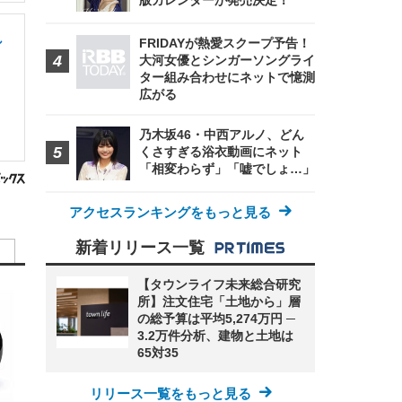
版カレンダーが発売決定！
し
FRIDAYが熱愛スクープ予告！
大河女優とシンガーソングライ
ター組み合わせにネットで憶測
広がる
乃木坂46・中西アルノ、どん
くさすぎる浴衣動画にネット
「相変わらず」「嘘でしょ…」
アクセスランキングをもっと見る
新着リリース一覧
【タウンライフ未来総合研究
所】注文住宅「土地から」層
の総予算は平均5,274万円 ─
3.2万件分析、建物と土地は
65対35
リリース一覧をもっと見る