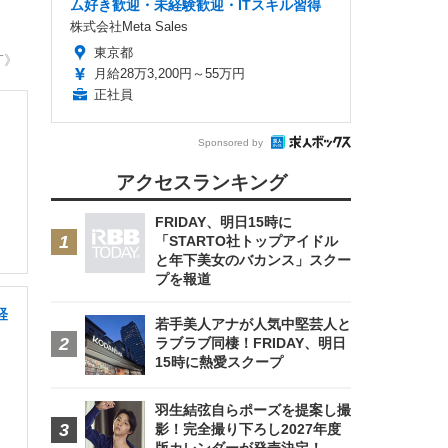
ム好き歓迎・未経験歓迎・ITスキル習得
株式会社Meta Sales
東京都
T》
月給28万3,200円～55万円
正社員
Sponsored by
アクセスランキング
FRIDAY、明日15時に
「STARTO社トップアイドル
と年下美女のバカンス」スクー
プを報道
経
若手美人アナが人気中堅芸人と
ラブラブ同棲！FRIDAY、明日
15時に熱愛スクープ
羽生結弦自らポーズを提案し撮
影！完全撮り下ろし2027年度