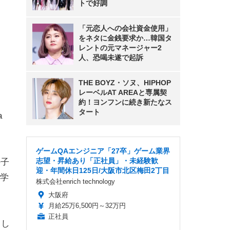
トで好調
「元恋人への会社資金使用」
をネタに金銭要求か…韓国タ
レントの元マネージャー2
人、恐喝未遂で起訴
THE BOYZ・ソヌ、HIPHOP
レーベルAT AREAと専属契
約！ヨンフンに続き新たなス
タート
a
ゲームQAエンジニア「27卒」ゲーム業界
志望・昇給あり「正社員」・未経験歓
の子
迎・年間休日125日/大阪市北区梅田2丁目
学
株式会社enrich technology
大阪府
月給25万6,500円～32万円
正社員
とし