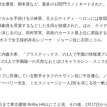
女優賞、脚本賞など、最多の12部門でノミネートされた
カルを手掛ける小林香。主人公ケイディ・ヘロンには歌唱
演劇賞を受賞するなどした生田が抜擢された。ほか、ケイ
を演じるのは、田村芽実。高校のカースト最上位に君臨する
のボスで女王様的存在レジーナ・ジョージ役に石田ニコル。
内藤大希。「プラスティックス」の1人で学園の情報通グ
」の1人で学園随一の天然なおとぼけキャラカレン・スミス
の
ラブに所属している数学オタクのケヴィン役に中谷優心。ノ
ノーバリー先生、ミセスジョージと一人2役を演じる壮一帆
東京建物 Brillia HALLにて上演。その後、2月17日から