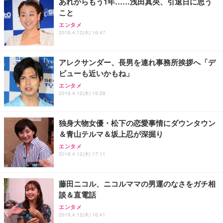
あれからもう1年……浅田真央、引退日に思う
務用 おしゃれ パソコンチェア (ホワイト)
こと
ANDWINT オフィスチェア デスクチェア 肘なし メ
【MiniLED/24.5inch/280Hz/FHD】GRAPHT THE S
アイリスオーヤマ ペットシーツ 超厚型 お徳用 レギ
ッシュ 通気性 ランバーサポート付き 腰サポート ガ
HOOTER Gaming Monitor 24” Essential ゲーミン
エンタメ
ュラー 200枚入【Amazon.co.jp限定】
ス圧無段階昇降 360度回転 キャスター付き コンパク
グモニター QD 24.5インチ 1ms FHD 量子ドット 残
2018.4.12(木) 16:47
ト 幅52×奥行58.5×高さ84～96cm テレワーク 在宅
像低減 (3年保証 | 輝点保証 | 日本メーカー)
￥3,731
￥4,139
￥34,980
勤務 ブラック
アレクサンダー、長男を連れ事務所挨拶へ「デ
ビューも近いかもね」
エンタメ
2018.4.12(木) 16:28
独身大物女優・松下の恋愛事情にダウンタウン
＆青山テルマ＆坂上忍が深掘り
エンタメ
2018.4.12(木) 17:11
藤田ニコル、ニコルママの男運のなさをガチ相
談＆直電話
エンタメ
2018.4.12(木) 16:41