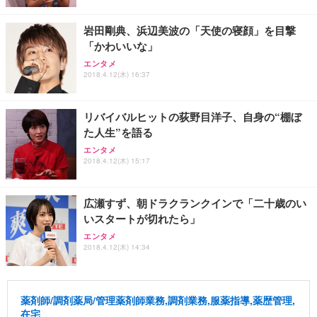
岩田剛典、浜辺美波の「天使の寝顔」を目撃
「かわいいな」
エンタメ
2018.4.12(木) 16:37
リバイバルヒットの荻野目洋子、自身の“棚ぼ
た人生”を語る
エンタメ
2018.4.12(木) 15:17
広瀬すず、朝ドラクランクインで「二十歳のい
いスタートが切れたら」
エンタメ
2018.4.12(木) 14:34
薬剤師/調剤薬局/管理薬剤師業務,調剤業務,服薬指導,薬歴管理,
在宅