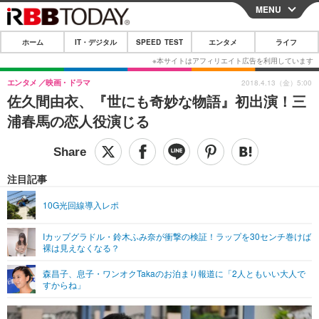
MENU
CLOSE
ホーム
IT・デジタル
SPEED TEST
エンタメ
ライフ
ホーム
IT・デジタル
エンタメ
映画・ドラマ
2018.4.13（金）5:00
佐久間由衣、『世にも奇妙な物語』初出演！三
IT・デジタルTOP
スマートフォン
SPEED TEST
浦春馬の恋人役演じる
ネタ
ガジェット・ツール
エンタメ
ショッピング
その他
エンタメTOP
映画・ドラマ
ライフ
注目記事
韓流・K-POP
韓国・芸能
ライフTOP
グルメ
リリース一覧
10G光回線導入レポ
音楽
スポーツ
ペット
ショッピング
プッシュ通知の停止方法
Iカップグラドル・鈴木ふみ奈が衝撃の検証！ラップを30センチ巻けば
裸は見えなくなる？
グラビア
ブログ
その他
森昌子、息子・ワンオクTakaのお泊まり報道に「2人ともいい大人で
ショッピング
その他
すからね」