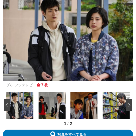
（C）フジテレビ
全 7 枚
‹
1
/
2
写真をすべて見る