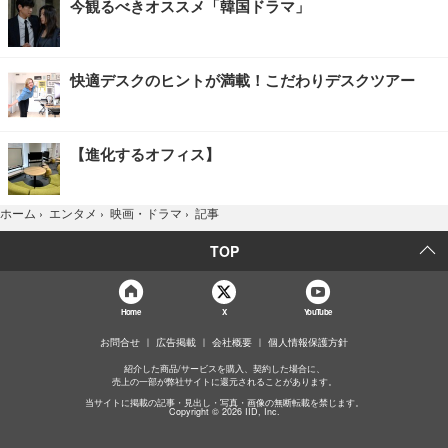
今観るべきオススメ「韓国ドラマ」
快適デスクのヒントが満載！こだわりデスクツアー
【進化するオフィス】
記事
ホーム
›
エンタメ
›
映画・ドラマ
›
TOP
Home
X
YouTube
お問合せ
広告掲載
会社概要
個人情報保護方針
紹介した商品/サービスを購入、契約した場合に、
売上の一部が弊社サイトに還元されることがあります。
当サイトに掲載の記事・見出し・写真・画像の無断転載を禁じます。
Copyright © 2026 IID, Inc.