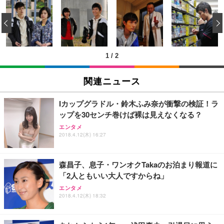
[EdoErgo] オフィスチェア 椅子 テレワーク 疲れな
EIZO ビジネス向けプレミアムモニター | FlexScan
Amazonベーシック ペットシーツ 薄型 レギュラー 1
い 跳ね上げ式アームレスト コンパクト 約105度ロッ
EV3240X-WT | 31.5型4K UHD・USB Type-C・ホワ
‹
回使い捨て 無香料 ホワイト 300枚
キング pc 事務椅子 360度回転 座面昇降 強化ナイロ
イト
ン樹脂ベース 通気性メッシュ 在宅ワーク H-WY01
￥3,373
￥5,699
￥105,595
(黒網+黒枠+黒足)
1
/
2
EIZO ビジネス向けプレミアムモニター | FlexScan
SIHOO B100 オフィスチェア／デスクチェア メッシ
Amazonベーシック ペットシーツ 厚型 ワイド 42枚
EV2740X-WT | 27.0型4K UHD・USB Type-C・ホワ
ュチェア 人間工学 疲れない ブラック
x2袋(84枚) ホワイト(吸収面:ライトブルー)
関連ニュース
イト
￥27,999
￥3,234
￥109,572
Iカップグラドル・鈴木ふみ奈が衝撃の検証！ラ
ップを30センチ巻けば裸は見えなくなる？
Sezlife オフィスチェア デスクチェア 疲れない テレ
【純正品】27"ゲーミングモニター DualSense 充電
ネオ・ルーライフ ネオ・オムツ L 中型犬用 26枚入
エンタメ
ワーク チェア 強化バックレスト 30度ロッキング機
2018.4.12(木) 16:27
フック付き（CFI-ZDM1J）
り 単品
能 人間工学 椅子 腰サポート 90度跳ね上げ式アーム
レスト 3Dヘッドレスト ハンガー付き 高反発クッシ
￥49,979
￥1,800
￥7,680
ョン PCチェア 通気性メッシュ ゲーミング/勉強/事
森昌子、息子・ワンオクTakaのお泊まり報道に
務用 おしゃれ パソコンチェア (ブラック)
「2人ともいい大人ですからね」
Sezlife オフィスチェア デスクチェア 疲れない テレ
【整備済み品】Dell E2724HS 27インチ 液晶モニタ
Smart Basic(スマートベーシック) 【Amazon.co.jp
エンタメ
ワーク チェア 強化バックレスト 30度ロッキング機
ー フルHD（1920×1080）VA 非光沢 HDMI/DisplayP
限定】 Smart Basic アイリスオーヤマ ペットシーツ
2018.4.12(木) 18:32
能 人間工学 椅子 腰サポート 90度跳ね上げ式アーム
ort/VGA スピーカー内蔵 高さ調整 スイベル VESA対
超厚型 お徳用 ワイド 100枚入 (x 1) (ケース販売)
レスト 3Dヘッドレスト ハンガー付き 高反発クッシ
応 ComfortView ビジネス向け
￥7,680
￥15,800
￥3,670
ョン PCチェア 通気性メッシュ ゲーミング/勉強/事