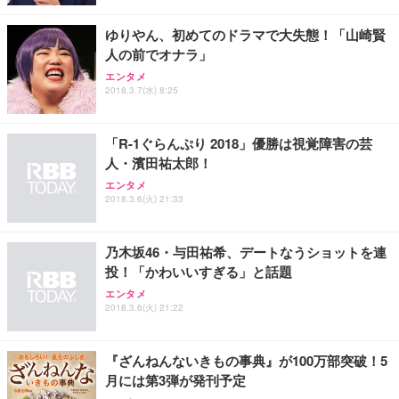
ゆりやん、初めてのドラマで大失態！「山崎賢
人の前でオナラ」
エンタメ
2018.3.7(水) 8:25
「R-1ぐらんぷり 2018」優勝は視覚障害の芸
人・濱田祐太郎！
エンタメ
2018.3.6(火) 21:33
乃木坂46・与田祐希、デートなうショットを連
投！「かわいいすぎる」と話題
エンタメ
2018.3.6(火) 21:22
『ざんねんないきもの事典』が100万部突破！5
月には第3弾が発刊予定