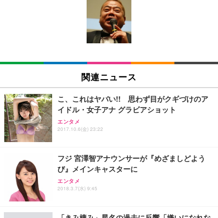
[EdoErgo] オフィスチェア 椅子 テレワーク 疲れな
EIZO ビジネス向けプレミアムモニター | FlexScan
Amazonベーシック ペットシーツ 薄型 レギュラー 1
い 跳ね上げ式アームレスト コンパクト 約105度ロッ
EV3240X-WT | 31.5型4K UHD・USB Type-C・ホワ
回使い捨て 無香料 ホワイト 300枚
キング pc 事務椅子 360度回転 座面昇降 強化ナイロ
イト
ン樹脂ベース 通気性メッシュ 在宅ワーク H-WY01
￥3,373
￥5,699
￥105,595
(黒網+黒枠+黒足)
EIZO ビジネス向けプレミアムモニター | FlexScan
SIHOO B100 オフィスチェア／デスクチェア メッシ
Amazonベーシック ペットシーツ 厚型 ワイド 42枚
EV2740X-WT | 27.0型4K UHD・USB Type-C・ホワ
ュチェア 人間工学 疲れない ブラック
x2袋(84枚) ホワイト(吸収面:ライトブルー)
関連ニュース
イト
￥27,999
￥3,234
￥109,572
こ、これはヤバい!! 思わず目がクギづけのア
イドル・女子アナ グラビアショット
Sezlife オフィスチェア デスクチェア 疲れない テレ
【純正品】27"ゲーミングモニター DualSense 充電
ネオ・ルーライフ ネオ・オムツ L 中型犬用 26枚入
エンタメ
ワーク チェア 強化バックレスト 30度ロッキング機
2017.10.6(金) 23:22
フック付き（CFI-ZDM1J）
り 単品
能 人間工学 椅子 腰サポート 90度跳ね上げ式アーム
レスト 3Dヘッドレスト ハンガー付き 高反発クッシ
￥49,979
￥1,800
￥7,680
ョン PCチェア 通気性メッシュ ゲーミング/勉強/事
フジ 宮澤智アナウンサーが『めざましどよう
務用 おしゃれ パソコンチェア (ブラック)
び』メインキャスターに
Sezlife オフィスチェア デスクチェア 疲れない テレ
【整備済み品】Dell E2724HS 27インチ 液晶モニタ
Smart Basic(スマートベーシック) 【Amazon.co.jp
エンタメ
ワーク チェア 強化バックレスト 30度ロッキング機
ー フルHD（1920×1080）VA 非光沢 HDMI/DisplayP
限定】 Smart Basic アイリスオーヤマ ペットシーツ
2018.3.7(水) 9:45
能 人間工学 椅子 腰サポート 90度跳ね上げ式アーム
ort/VGA スピーカー内蔵 高さ調整 スイベル VESA対
超厚型 お徳用 ワイド 100枚入 (x 1) (ケース販売)
レスト 3Dヘッドレスト ハンガー付き 高反発クッシ
応 ComfortView ビジネス向け
￥7,680
￥15,800
￥3,670
ョン PCチェア 通気性メッシュ ゲーミング/勉強/事
「きみ棲み」星名の過去に反響「嫌いになれな
務用 おしゃれ パソコンチェア (ホワイト)