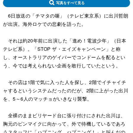
写真をすべて見る
6日放送の「チマタの噺」（テレビ東京系）に出川哲朗
が出演。海外ロケでの悲劇を語った。
それは約20年前に出演した「進め！電波少年」（日本
テレビ系）。「STOP ザ・エイズキャンペーン」と称
し、オーストラリアのゲイバーでコンドームを配るとい
う、今では考えられない企画を敢行していたという。
その店は1階で気に入った人を探し、2階でイチャイチ
ャするというシステムだったのだが、2階に上がった出川
を、5～6人のマッチョがいきなり襲撃。
全裸のままビリヤード台に張り付けにされた出川は、
胸元のピンマイクに向かって、外で待機しているであろ
うスタッフに「ハプニング、ハプニング！」と叫んだの