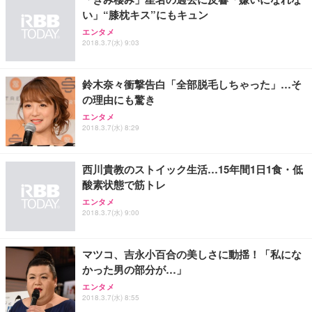
い」“膝枕キス”にもキュン
ANDWINT オフィスチェア デスクチェア 肘なし メ
【MiniLED/24.5inch/280Hz/FHD】GRAPHT THE S
アイリスオーヤマ ペットシーツ 超厚型 お徳用 レギ
ッシュ 通気性 ランバーサポート付き 腰サポート ガ
HOOTER Gaming Monitor 24” Essential ゲーミン
エンタメ
ュラー 200枚入【Amazon.co.jp限定】
ス圧無段階昇降 360度回転 キャスター付き コンパク
グモニター QD 24.5インチ 1ms FHD 量子ドット 残
2018.3.7(水) 9:03
ト 幅52×奥行58.5×高さ84～96cm テレワーク 在宅
像低減 (3年保証 | 輝点保証 | 日本メーカー)
￥3,731
￥4,139
￥34,980
勤務 ブラック
鈴木奈々衝撃告白「全部脱毛しちゃった」…そ
の理由にも驚き
エンタメ
2018.3.7(水) 8:29
西川貴教のストイック生活…15年間1日1食・低
酸素状態で筋トレ
エンタメ
2018.3.7(水) 9:00
マツコ、吉永小百合の美しさに動揺！「私にな
かった男の部分が…」
エンタメ
2018.3.7(水) 8:55