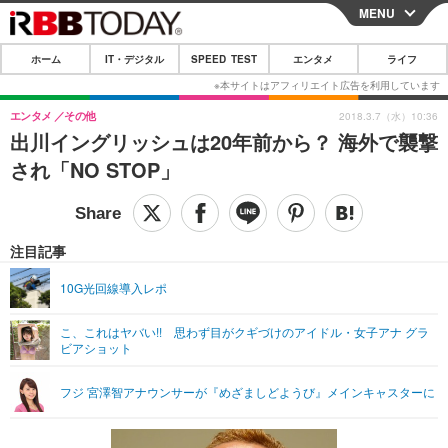
MENU
CLOSE
ホーム
IT・デジタル
SPEED TEST
エンタメ
ライフ
ホーム
IT・デジタル
エンタメ
その他
2018.3.7（水）10:36
出川イングリッシュは20年前から？ 海外で襲撃
IT・デジタルTOP
スマートフォン
SPEED TEST
され「NO STOP」
ネタ
ガジェット・ツール
エンタメ
ショッピング
その他
エンタメTOP
映画・ドラマ
ライフ
注目記事
韓流・K-POP
韓国・芸能
ライフTOP
グルメ
リリース一覧
10G光回線導入レポ
音楽
スポーツ
ペット
ショッピング
プッシュ通知の停止方法
こ、これはヤバい!! 思わず目がクギづけのアイドル・女子アナ グラ
ビアショット
グラビア
ブログ
その他
ショッピング
その他
フジ 宮澤智アナウンサーが『めざましどようび』メインキャスターに