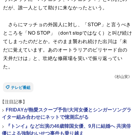
だが、誰一人として助けに来なかったという。
さらにマッチョの外国人に対し、「STOP」と言うべき
ところを「NO STOP」（don't stopではなく）と叫び続け
てしまったのだとか。そのまま襲われ続けた出川は「未
だに覚えています。あのオートラリアのビリヤード台の
天井だけは」と、壮絶な修羅場を笑いで振り返ってい
た。
《杉山実》
テレビ番組
【注目記事】
>
FRIDAYが熱愛スクープ予告!大河女優とシンガーソングラ
イター組み合わせにネットで憶測広がる
>
『トンイ』など出演の46歳韓国女優、9月に結婚へ 共演俳
優による強制わいせつ事件も乗り越え