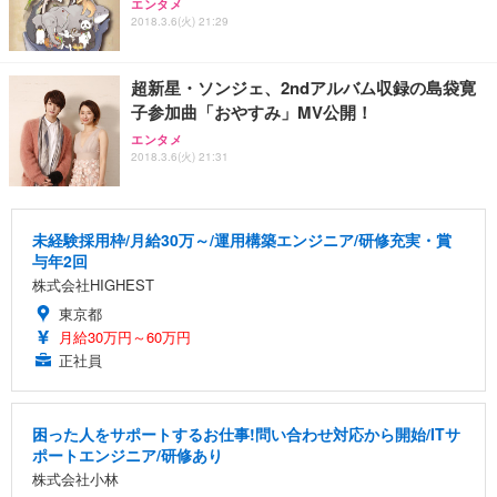
エンタメ
2018.3.6(火) 21:29
超新星・ソンジェ、2ndアルバム収録の島袋寛
子参加曲「おやすみ」MV公開！
エンタメ
2018.3.6(火) 21:31
未経験採用枠/月給30万～/運用構築エンジニア/研修充実・賞
与年2回
株式会社HIGHEST
東京都
月給30万円～60万円
正社員
困った人をサポートするお仕事!問い合わせ対応から開始/ITサ
ポートエンジニア/研修あり
株式会社小林