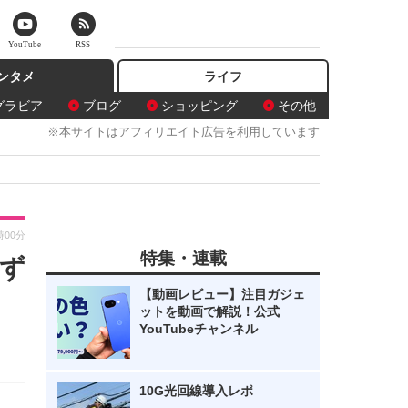
YouTube
RSS
ンタメ
ライフ
グラビア
ブログ
ショッピング
その他
※本サイトはアフィリエイト広告を利用しています
時00分
特集・連載
ず
【動画レビュー】注目ガジェ
ットを動画で解説！公式
YouTubeチャンネル
10G光回線導入レポ