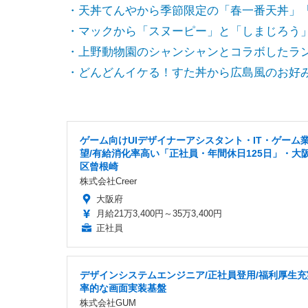
・天丼てんやから季節限定の「春一番天丼」
・マックから「スヌーピー」と「しまじろう
・上野動物園のシャンシャンとコラボしたラ
・どんどんイケる！すた丼から広島風のお好み
ゲーム向けUIデザイナーアシスタント・IT・ゲーム
望/有給消化率高い「正社員・年間休日125日」・大
区曾根崎
株式会社Creer
大阪府
月給21万3,400円～35万3,400円
正社員
デザインシステムエンジニア/正社員登用/福利厚生充
率的な画面実装基盤
株式会社GUM