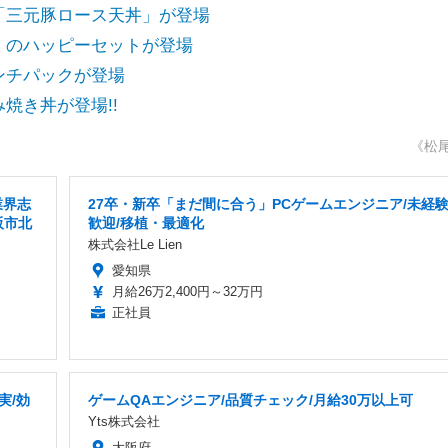
「三元豚ロース天丼」が登場
」のハッピーセットが登場
ンチパックが登場
焼き丼が登場!!
《松
業界志
27卒・新卒「まだ間に合う」PCゲームエンジニア/未経
阪市北
歓迎/移植・最適化
株式会社Le Lien
愛知県
月給26万2,400円～32万円
正社員
実/効
ゲームQAエンジニア/品質チェック/月給30万以上可
Yts株式会社
大阪府