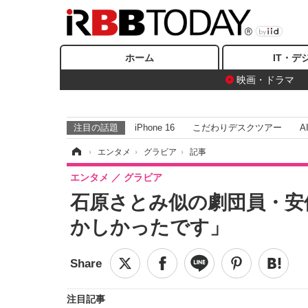
ホーム
IT・デ
映画・ドラマ
注目の話題
iPhone 16
こだわりデスクツアー
A
ホーム
›
エンタメ
›
グラビア
›
記事
エンタメ
グラビア
石原さとみ似の劇団員・安
かしかったです」
注目記事