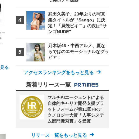
で美ボディ披露
武田久美子、23年ぶりの写真
集タイトルが『Sango』に決
定！「貝殻ビキニ」の次は“サ
ンゴNUDE”
エコー
xa、
な
乃木坂46・中西アルノ、夏な
らではのエモーショナルなグラ
ビア！
と見る
アクセスランキングをもっと見る
新着リリース一覧
マルチAIエージェントによる
自律的キャリア開発支援プラ
ットフォームが第11回HRテ
クノロジー大賞「人事システ
ム部門優秀賞」を受賞
FHD】
ェ
ット
 メ
レギ
 ゲ
リリース一覧をもっと見る
ーサ
ンチ