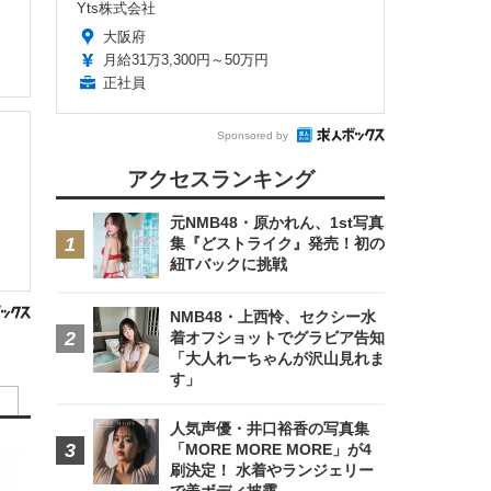
Yts株式会社
大阪府
月給31万3,300円～50万円
正社員
Sponsored by
アクセスランキング
元NMB48・原かれん、1st写真
集『どストライク』発売！初の
紐Tバックに挑戦
NMB48・上西怜、セクシー水
着オフショットでグラビア告知
「大人れーちゃんが沢山見れま
す」
人気声優・井口裕香の写真集
「MORE MORE MORE」が4
刷決定！ 水着やランジェリー