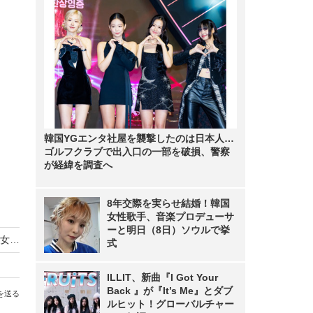
韓国YGエンタ社屋を襲撃したのは日本人…
ゴルフクラブで出入口の一部を破損、警察
が経緯を調査へ
8年交際を実らせ結婚！韓国
」
女性歌手、音楽プロデューサ
ーと明日（8日）ソウルで挙
「あまりのつらさに脚本を…」母・石原さとみ、女性誌で公開映画に思い
式
ILLIT、新曲『I Got Your
Back 』が『It’s Me』とダブ
を送る
ルヒット！グローバルチャー