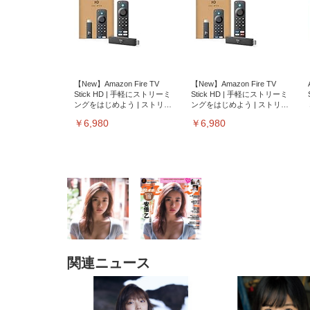
【New】Amazon Fire TV
【New】Amazon Fire TV
Stick HD | 手軽にストリーミ
Stick HD | 手軽にストリーミ
ングをはじめよう | ストリー
ングをはじめよう | ストリー
ミングメディアプレイヤー
ミングメディアプレイヤー
￥6,980
￥6,980
関連ニュース
EIZO ビジネス向けプレミア
EIZO ビジネス向けプレミア
【純
[EdoErgo] オフィスチェア 椅
Amazonベーシック ペットシ
SIHOO B100 オフィスチェア
Amazonベーシック ペットシ
ムモニター | FlexScan
ムモニター | FlexScan
ニタ
子 テレワーク 疲れない 跳ね
ーツ 薄型 レギュラー 1回使い
／デスクチェア メッシュチェ
ーツ 厚型 ワイド 42枚x2袋(84
EV3240X-WT | 31.5型4K
EV2740X-WT | 27.0型4K
ク付
上げ式アームレスト コンパク
捨て 無香料 ホワイト 300枚
ア 人間工学 疲れない ブラッ
枚) ホワイト(吸収面:ライトブ