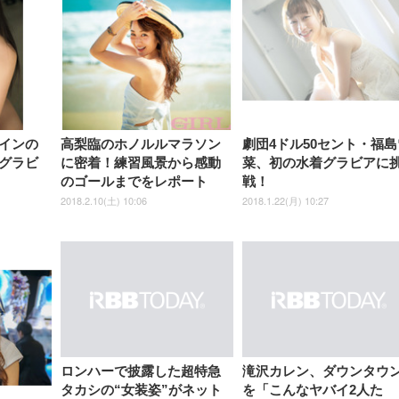
ポート付き 腰サポート
【Amazon.co.jp限定】
￥1,800
￥15,800
￥34,980
9,979
度ロッキング機能 人間工学 椅
沢 HDMI/DisplayPort/VGA
ロッキング機能 人間工学 椅子
ペットシーツ 超厚型 お徳用
￥4,139
￥3,731
1ms FHD 量子ドット 残像低減
ス圧無段階昇降 360度
￥7,680
￥7,680
￥3,670
子 腰サポート 90度跳ね上げ
スピーカー内蔵 高さ調整 ス
腰サポート 90度跳ね上げ式ア
ワイド 100枚入 (x 1) (ケース
年保証 | 輝点保証 | 日本メーカ
転 キャスター付き コ
式アームレスト 3Dヘッドレス
イベル VESA対応
ームレスト 3Dヘッドレスト
販売)
クト 幅52×奥行58.5×
ト ハンガー付き 高反発クッシ
ComfortView ビジネス向け
ハンガー付き 高反発クッショ
84～96cm テレワーク
ョン PCチェア 通気性メッシ
ン PCチェア 通気性メッシュ
宅勤務 ブラック
ュ ゲーミング/勉強/事務用 お
ゲーミング/勉強/事務用 おし
しゃれ パソコンチェア (ブラ
ゃれ パソコンチェア (ホワイ
ック)
ト)
インの
高梨臨のホノルルマラソン
劇団4ドル50セント・福島
グラビ
に密着！練習風景から感動
菜、初の水着グラビアに
のゴールまでをレポート
戦！
2018.2.10(土) 10:06
2018.1.22(月) 10:27
ロンハーで披露した超特急
滝沢カレン、ダウンタウ
タカシの“女装姿”がネット
を「こんなヤバイ2人た