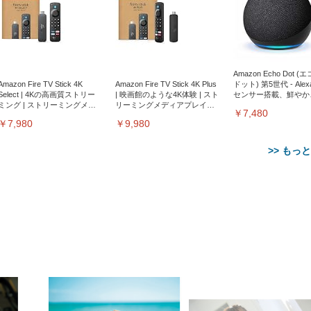
Amazon Echo Dot (
Amazon Fire TV Stick 4K
Amazon Fire TV Stick 4K Plus
ドット) 第5世代 - Ale
Select | 4Kの高画質ストリー
| 映画館のような4K体験 | スト
センサー搭載、鮮やか
ミング | ストリーミングメデ
リーミングメディアプレイヤ
サウンド｜チャコール
￥7,480
ィアプレイヤー
ー
￥7,980
￥9,980
>> もっ
【整備済み品】Dell
【MiniLED/24.5inch/280Hz/
正品】27"ゲーミングモ
ANDWINT オフィスチ
アイリスオーヤマ ペ
Sezlife オフィスチェア デスク
ネオ・ルーライフ ネオ・オム
E2724HS 27インチ 液晶モ
Sezlife オフィスチェア デスク
Smart Basic(スマートベーシ
GRAPHT THE SHOOTER
ー DualSense 充電フッ
ア デスクチェア 肘なし
シーツ 超厚型 お徳用 
チェア 疲れない テレワーク
ツ L 中型犬用 26枚入り 単品
ニター フル
チェア 疲れない テレワーク
ック) 【Amazon.co.jp限定】
Gaming Monitor 24” Essential
き（CFI-ZDM1J）
ッシュ 通気性 ランバ
ュラー 200枚入
チェア 強化バックレスト 30
HD（1920×1080）VA 非光
チェア 強化バックレスト 30度
Smart Basic アイリスオーヤマ
ーミングモニター QD 24.5イ