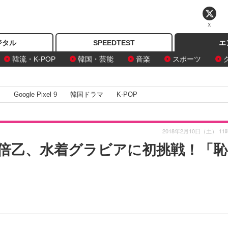
X
ジタル
SPEEDTEST
エ
韓流・K-POP
韓国・芸能
音楽
スポーツ
I
Google Pixel 9
韓国ドラマ
K-POP
2018年2月10日（土） 11
倍乙、水着グラビアに初挑戦！「恥