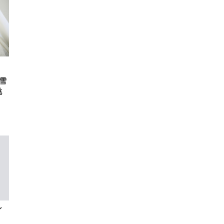
 ガ
 (3
回
ー)
ンパ
高さ
 在
雪
挑
ン