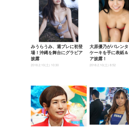
UHD・USB Type-C・ホワイ
UHD・USB Type-C・ホワイ
ト 約105度ロッキング pc 事務
￥105,595
￥109,572
ク
ルー)
￥4
ト
ト
￥5,699
￥3,373
￥27,999
￥3,234
椅子 360度回転 座面昇降 強化
ナイロン樹脂ベース 通気性メ
ッシュ 在宅ワーク H-
WY01(黒網+黒枠+黒足)
みうらうみ、週プレに初登
大原優乃がバレンタ
場！沖縄を舞台にグラビア
ケーキを手に表紙＆
披露
ア披露！
2018.2.10(土) 10:30
2018.2.10(土) 8:52