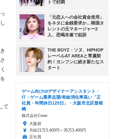
トで好調
っ
「元恋人への会社資金使用」
し
をネタに金銭要求か…韓国タ
レントの元マネージャー2
人、恐喝未遂で起訴
THE BOYZ・ソヌ、HIPHOP
き
レーベルAT AREAと専属契
さ
約！ヨンフンに続き新たなス
タート
いく
を
ゲーム向けUIデザイナーアシスタント・
IT・ゲーム業界志望/有給消化率高い「正
社員・年間休日125日」・大阪市北区曾根
して
崎
。
株式会社Creer
大阪府
月給21万3,400円～35万3,400円
正社員