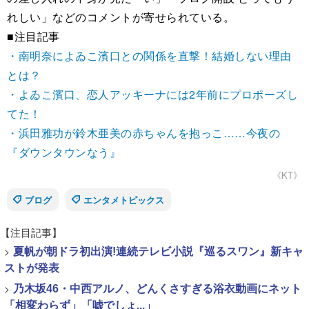
れしい」などのコメントが寄せられている。
■注目記事
・南明奈によゐこ濱口との関係を直撃！結婚しない理由
とは？
・よゐこ濱口、恋人アッキーナには2年前にプロポーズし
てた！
・浜田雅功が鈴木亜美の赤ちゃんを抱っこ……今夜の
『ダウンタウンなう』
《KT》
ブログ
エンタメトピックス
【注目記事】
>
夏帆が朝ドラ初出演!連続テレビ小説『巡るスワン』新キャ
ストが発表
>
乃木坂46・中西アルノ、どんくさすぎる浴衣動画にネット
「相変わらず」「嘘でしょ...」