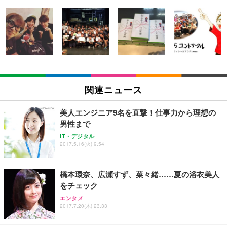
[EdoErgo] オフィスチェア 椅子 テレワーク 疲れな
EIZO ビジネス向けプレミアムモニター | FlexScan
Amazonベーシック ペットシーツ 薄型 レギュラー 1
い 跳ね上げ式アームレスト コンパクト 約105度ロッ
EV3240X-WT | 31.5型4K UHD・USB Type-C・ホワ
回使い捨て 無香料 ホワイト 300枚
キング pc 事務椅子 360度回転 座面昇降 強化ナイロ
イト
ン樹脂ベース 通気性メッシュ 在宅ワーク H-WY01
￥3,373
￥5,699
￥105,595
(黒網+黒枠+黒足)
EIZO ビジネス向けプレミアムモニター | FlexScan
SIHOO B100 オフィスチェア／デスクチェア メッシ
Amazonベーシック ペットシーツ 厚型 ワイド 42枚
EV2740X-WT | 27.0型4K UHD・USB Type-C・ホワ
ュチェア 人間工学 疲れない ブラック
x2袋(84枚) ホワイト(吸収面:ライトブルー)
関連ニュース
イト
￥27,999
￥3,234
￥109,572
美人エンジニア9名を直撃！仕事力から理想の
男性まで
Sezlife オフィスチェア デスクチェア 疲れない テレ
【純正品】27"ゲーミングモニター DualSense 充電
ネオ・ルーライフ ネオ・オムツ L 中型犬用 26枚入
IT・デジタル
ワーク チェア 強化バックレスト 30度ロッキング機
2017.5.16(火) 9:54
フック付き（CFI-ZDM1J）
り 単品
能 人間工学 椅子 腰サポート 90度跳ね上げ式アーム
レスト 3Dヘッドレスト ハンガー付き 高反発クッシ
￥49,979
￥1,800
￥7,680
ョン PCチェア 通気性メッシュ ゲーミング/勉強/事
橋本環奈、広瀬すず、菜々緒……夏の浴衣美人
務用 おしゃれ パソコンチェア (ブラック)
をチェック
Sezlife オフィスチェア デスクチェア 疲れない テレ
【整備済み品】Dell E2724HS 27インチ 液晶モニタ
Smart Basic(スマートベーシック) 【Amazon.co.jp
エンタメ
ワーク チェア 強化バックレスト 30度ロッキング機
ー フルHD（1920×1080）VA 非光沢 HDMI/DisplayP
限定】 Smart Basic アイリスオーヤマ ペットシーツ
2017.7.20(木) 23:33
能 人間工学 椅子 腰サポート 90度跳ね上げ式アーム
ort/VGA スピーカー内蔵 高さ調整 スイベル VESA対
超厚型 お徳用 ワイド 100枚入 (x 1) (ケース販売)
レスト 3Dヘッドレスト ハンガー付き 高反発クッシ
応 ComfortView ビジネス向け
￥7,680
￥15,800
￥3,670