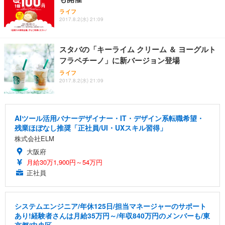
ライフ
2017.8.2(水) 21:09
スタバの「キーライム クリーム ＆ ヨーグルト
フラペチーノ」に新バージョン登場
ライフ
2017.8.2(水) 21:09
AIツール活用バナーデザイナー・IT・デザイン系転職希望・
残業ほぼなし推奨「正社員/UI・UXスキル習得」
株式会社ELM
大阪府
月給30万1,900円～54万円
正社員
システムエンジニア/年休125日/担当マネージャーのサポート
あり!経験者さんは月給35万円～/年収840万円のメンバーも/東
京都/中央区