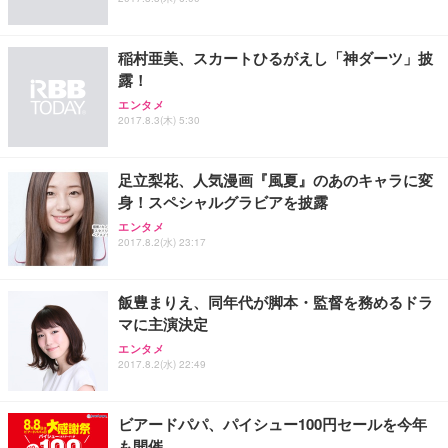
稲村亜美、スカートひるがえし「神ダーツ」披
露！
エンタメ
2017.8.3(木) 5:30
足立梨花、人気漫画『風夏』のあのキャラに変
身！スペシャルグラビアを披露
エンタメ
2017.8.2(水) 23:17
飯豊まりえ、同年代が脚本・監督を務めるドラ
マに主演決定
エンタメ
2017.8.2(水) 22:49
ビアードパパ、パイシュー100円セールを今年
も開催