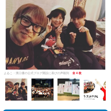
よゐこ・濱口優の公式ブログ開設に喜びの声殺到
全 4 枚