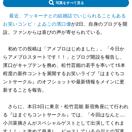
写真をすべて見る
最近、アッキーナとの結婚話でいじられることもある
お笑いコンビ・よゐこの濱口優
が2日、自身のブログを開
設。ファンからは喜びの声が寄せられている。
初めての投稿は「アメブロはじめました」。「今日か
らアメブロスタートです！！」とブログ開設を報告し、
濱口がキャプテンを務め、松竹芸能の若手を率いて15本
程度の新作コントを展開するお笑いライブ『はまぐちコ
ントサークル』のオフショットや最新情報をメインに更
新することを報告。
さらに、本日3日に東京・松竹芸能 新宿角座にて行われ
る『はまぐちコントサークル』では、「今回はなんと....
小川菜摘さんがスペシャルゲストとして出演してくれま
す！！」と改めて発表し、ピースしている小川との写真