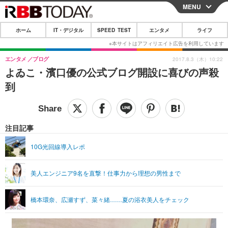
MENU
CLOSE
ホーム
IT・デジタル
SPEED TEST
エンタメ
ライフ
ホーム
IT・デジタル
エンタメ
ブログ
2017.8.3（木）10:22
よゐこ・濱口優の公式ブログ開設に喜びの声殺
IT・デジタルTOP
スマートフォン
SPEED TEST
到
ネタ
ガジェット・ツール
エンタメ
ショッピング
その他
エンタメTOP
映画・ドラマ
ライフ
注目記事
韓流・K-POP
韓国・芸能
ライフTOP
グルメ
リリース一覧
10G光回線導入レポ
音楽
スポーツ
ペット
ショッピング
プッシュ通知の停止方法
美人エンジニア9名を直撃！仕事力から理想の男性まで
グラビア
ブログ
その他
ショッピング
その他
橋本環奈、広瀬すず、菜々緒……夏の浴衣美人をチェック