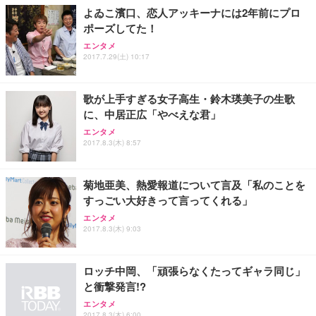
ョン PCチェア 通気性メッシュ ゲーミング/勉強/事
よゐこ濱口、恋人アッキーナには2年前にプロ
務用 おしゃれ パソコンチェア (ホワイト)
ポーズしてた！
ANDWINT オフィスチェア デスクチェア 肘なし メ
【MiniLED/24.5inch/280Hz/FHD】GRAPHT THE S
アイリスオーヤマ ペットシーツ 超厚型 お徳用 レギ
ッシュ 通気性 ランバーサポート付き 腰サポート ガ
HOOTER Gaming Monitor 24” Essential ゲーミン
エンタメ
ュラー 200枚入【Amazon.co.jp限定】
ス圧無段階昇降 360度回転 キャスター付き コンパク
グモニター QD 24.5インチ 1ms FHD 量子ドット 残
2017.7.29(土) 10:17
ト 幅52×奥行58.5×高さ84～96cm テレワーク 在宅
像低減 (3年保証 | 輝点保証 | 日本メーカー)
￥3,731
￥4,139
￥34,980
勤務 ブラック
歌が上手すぎる女子高生・鈴木瑛美子の生歌
に、中居正広「やべえな君」
エンタメ
2017.8.3(木) 8:57
菊地亜美、熱愛報道について言及「私のことを
すっごい大好きって言ってくれる」
エンタメ
2017.8.3(木) 9:03
ロッチ中岡、「頑張らなくたってギャラ同じ」
と衝撃発言!?
エンタメ
2017.8.3(木) 6:00