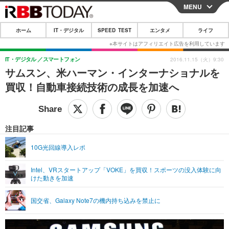
MENU
CLOSE
ホーム
IT・デジタル
SPEED TEST
エンタメ
ライフ
ホーム
IT・デジタル
IT・デジタル
スマートフォン
2016.11.15（火）9:30
サムスン、米ハーマン・インターナショナルを
IT・デジタルTOP
スマートフォン
SPEED TEST
買収！自動車接続技術の成長を加速へ
ネタ
ガジェット・ツール
エンタメ
ショッピング
その他
エンタメTOP
映画・ドラマ
ライフ
注目記事
韓流・K-POP
韓国・芸能
ライフTOP
グルメ
リリース一覧
10G光回線導入レポ
音楽
スポーツ
ペット
ショッピング
プッシュ通知の停止方法
Intel、VRスタートアップ「VOKE」を買収！スポーツの没入体験に向
けた動きを加速
グラビア
ブログ
その他
ショッピング
その他
国交省、Galaxy Note7の機内持ち込みを禁止に