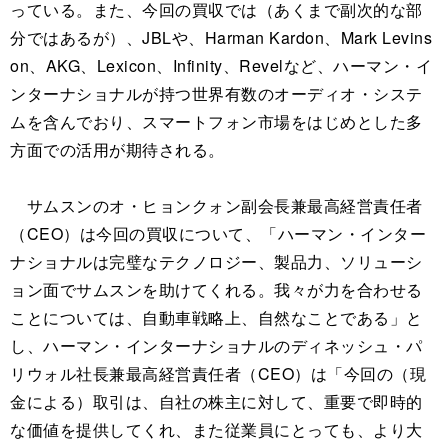
っている。また、今回の買収では（あくまで副次的な部
分ではあるが）、JBLや、Harman Kardon、Mark Levins
on、AKG、Lexicon、Infinity、Revelなど、ハーマン・イ
ンターナショナルが持つ世界有数のオーディオ・システ
ムを含んでおり、スマートフォン市場をはじめとした多
方面での活用が期待される。
サムスンのオ・ヒョンクォン副会長兼最高経営責任者
（CEO）は今回の買収について、「ハーマン・インター
ナショナルは完璧なテクノロジー、製品力、ソリューシ
ョン面でサムスンを助けてくれる。我々が力を合わせる
ことについては、自動車戦略上、自然なことである」と
し、ハーマン・インターナショナルのディネッシュ・パ
リウォル社長兼最高経営責任者（CEO）は「今回の（現
金による）取引は、自社の株主に対して、重要で即時的
な価値を提供してくれ、また従業員にとっても、より大