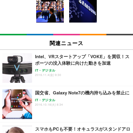
Amazonベーシック ペットシーツ 薄型 レギュラー 1
い 跳ね上げ式アームレスト コンパクト 約105度ロッ
EV3240X-WT | 31.5型4K UHD・USB Type-C・ホワ
回使い捨て 無香料 ホワイト 300枚
キング pc 事務椅子 360度回転 座面昇降 強化ナイロ
イト
ン樹脂ベース 通気性メッシュ 在宅ワーク H-WY01
￥3,373
￥5,699
￥105,595
(黒網+黒枠+黒足)
EIZO ビジネス向けプレミアムモニター | FlexScan
SIHOO B100 オフィスチェア／デスクチェア メッシ
Amazonベーシック ペットシーツ 厚型 ワイド 42枚
EV2740X-WT | 27.0型4K UHD・USB Type-C・ホワ
ュチェア 人間工学 疲れない ブラック
x2袋(84枚) ホワイト(吸収面:ライトブルー)
関連ニュース
イト
￥27,999
￥3,234
￥109,572
Intel、VRスタートアップ「VOKE」を買収！ス
ポーツの没入体験に向けた動きを加速
Sezlife オフィスチェア デスクチェア 疲れない テレ
【純正品】27"ゲーミングモニター DualSense 充電
ネオ・ルーライフ ネオ・オムツ L 中型犬用 26枚入
IT・デジタル
ワーク チェア 強化バックレスト 30度ロッキング機
2016.11.4(金) 9:30
フック付き（CFI-ZDM1J）
り 単品
能 人間工学 椅子 腰サポート 90度跳ね上げ式アーム
レスト 3Dヘッドレスト ハンガー付き 高反発クッシ
￥49,979
￥1,800
￥7,680
ョン PCチェア 通気性メッシュ ゲーミング/勉強/事
国交省、Galaxy Note7の機内持ち込みを禁止に
務用 おしゃれ パソコンチェア (ブラック)
IT・デジタル
Sezlife オフィスチェア デスクチェア 疲れない テレ
【整備済み品】Dell E2724HS 27インチ 液晶モニタ
Smart Basic(スマートベーシック) 【Amazon.co.jp
2016.10.18(火) 8:34
ワーク チェア 強化バックレスト 30度ロッキング機
ー フルHD（1920×1080）VA 非光沢 HDMI/DisplayP
限定】 Smart Basic アイリスオーヤマ ペットシーツ
能 人間工学 椅子 腰サポート 90度跳ね上げ式アーム
ort/VGA スピーカー内蔵 高さ調整 スイベル VESA対
超厚型 お徳用 ワイド 100枚入 (x 1) (ケース販売)
レスト 3Dヘッドレスト ハンガー付き 高反発クッシ
応 ComfortView ビジネス向け
￥7,680
￥15,800
￥3,670
ョン PCチェア 通気性メッシュ ゲーミング/勉強/事
スマホもPCも不要！オキュラスがスタンドアロ
務用 おしゃれ パソコンチェア (ホワイト)