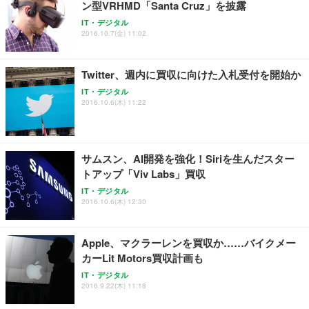
ン型VRHMD「Santa Cruz」を披露
ANDWINT オフィスチェア デスクチェア 肘なし メ
【MiniLED/24.5inch/280Hz/FHD】GRAPHT THE S
アイリスオーヤマ ペットシーツ 超厚型 お徳用 レギ
ッシュ 通気性 ランバーサポート付き 腰サポート ガ
HOOTER Gaming Monitor 24” Essential ゲーミン
IT・デジタル
ュラー 200枚入【Amazon.co.jp限定】
ス圧無段階昇降 360度回転 キャスター付き コンパク
グモニター QD 24.5インチ 1ms FHD 量子ドット 残
2016.10.7(金) 11:02
ト 幅52×奥行58.5×高さ84～96cm テレワーク 在宅
像低減 (3年保証 | 輝点保証 | 日本メーカー)
￥3,731
￥4,139
￥34,980
勤務 ブラック
Twitter、週内に買収に向けた入札受付を開始か
IT・デジタル
2016.10.6(木) 11:22
サムスン、AI開発を強化！Siriを生んだスター
トアップ「Viv Labs」買収
IT・デジタル
2016.10.6(木) 12:30
Apple、マクラーレンを買収か……バイクメー
カーLit Motors買収計画も
IT・デジタル
2016.9.22(木) 11:18