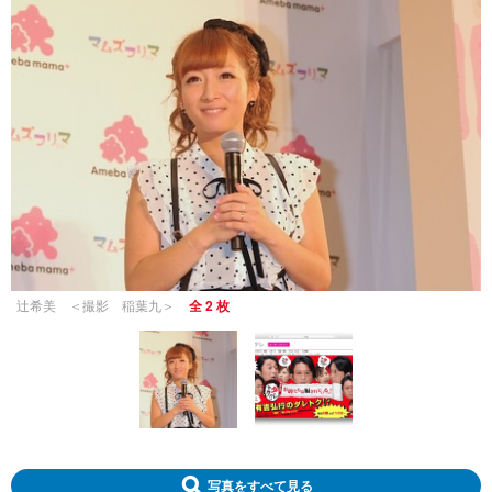
辻希美 ＜撮影 稲葉九＞
全 2 枚
写真をすべて見る