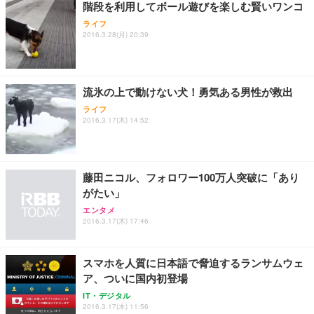
階段を利用してボール遊びを楽しむ賢いワンコ
ライフ
2016.3.28(月) 20:39
流氷の上で動けない犬！勇気ある男性が救出
ライフ
2016.3.17(木) 14:52
藤田ニコル、フォロワー100万人突破に「あり
がたい」
エンタメ
2016.3.17(木) 17:46
スマホを人質に日本語で脅迫するランサムウェ
ア、ついに国内初登場
IT・デジタル
2016.3.17(木) 11:56