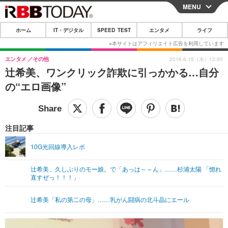
MENU
CLOSE
ホーム
IT・デジタル
SPEED TEST
エンタメ
ライフ
ホーム
IT・デジタル
エンタメ
その他
2016.6.15（水）12:00
辻希美、ワンクリック詐欺に引っかかる…自分
IT・デジタルTOP
スマートフォン
SPEED TEST
の“エロ画像”
ネタ
ガジェット・ツール
エンタメ
ショッピング
その他
エンタメTOP
映画・ドラマ
ライフ
注目記事
韓流・K-POP
韓国・芸能
ライフTOP
グルメ
リリース一覧
10G光回線導入レポ
音楽
スポーツ
ペット
ショッピング
プッシュ通知の停止方法
辻希美、久しぶりのモー娘。で「あっは～～ん」……杉浦太陽 「惚れ
直すぜっ！！！」
グラビア
ブログ
その他
ショッピング
その他
辻希美「私の第二の母」……乳がん闘病の北斗晶にエール