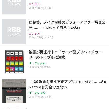
Sezlife オフィスチェア デスクチェア 疲れない テレ
【整備済み品】Dell E2724HS 27インチ 液晶モニタ
Smart Basic(スマートベーシック) 【Amazon.co.jp
エンタメ
ワーク チェア 強化バックレスト 30度ロッキング機
ー フルHD（1920×1080）VA 非光沢 HDMI/DisplayP
限定】 Smart Basic アイリスオーヤマ ペットシーツ
2015.9.25(金) 11:45
能 人間工学 椅子 腰サポート 90度跳ね上げ式アーム
ort/VGA スピーカー内蔵 高さ調整 スイベル VESA対
超厚型 お徳用 ワイド 100枚入 (x 1) (ケース販売)
レスト 3Dヘッドレスト ハンガー付き 高反発クッシ
応 ComfortView ビジネス向け
￥7,680
￥15,800
￥3,670
ョン PCチェア 通気性メッシュ ゲーミング/勉強/事
辻希美、メイク前後のビフォーアフター写真公
務用 おしゃれ パソコンチェア (ホワイト)
開……「makeって恐ろしいね」
ANDWINT オフィスチェア デスクチェア 肘なし メ
【MiniLED/24.5inch/280Hz/FHD】GRAPHT THE S
アイリスオーヤマ ペットシーツ 超厚型 お徳用 レギ
ッシュ 通気性 ランバーサポート付き 腰サポート ガ
HOOTER Gaming Monitor 24” Essential ゲーミン
エンタメ
ュラー 200枚入【Amazon.co.jp限定】
ス圧無段階昇降 360度回転 キャスター付き コンパク
グモニター QD 24.5インチ 1ms FHD 量子ドット 残
2014.10.28(火) 14:58
ト 幅52×奥行58.5×高さ84～96cm テレワーク 在宅
像低減 (3年保証 | 輝点保証 | 日本メーカー)
￥3,731
￥4,139
￥34,980
勤務 ブラック
被害が再流行中？「サーバ型プリペイドカー
ド」のトラブルに注意
IT・デジタル
2016.5.6(金) 11:21
「iOS端末を狙う不正アプリ」の“歴史”……Ap
p Storeも安全ではない
IT・デジタル
2016.3.31(木) 13:54