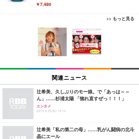
￥7,480
>> もっと見る
[EdoErgo] オフィスチェア 椅子 テレワーク 疲れな
EIZO ビジネス向けプレミアムモニター | FlexScan
Amazonベーシック ペットシーツ 薄型 レギュラー 1
い 跳ね上げ式アームレスト コンパクト 約105度ロッ
EV3240X-WT | 31.5型4K UHD・USB Type-C・ホワ
回使い捨て 無香料 ホワイト 300枚
キング pc 事務椅子 360度回転 座面昇降 強化ナイロ
イト
ン樹脂ベース 通気性メッシュ 在宅ワーク H-WY01
￥3,373
￥5,699
￥105,595
(黒網+黒枠+黒足)
EIZO ビジネス向けプレミアムモニター | FlexScan
SIHOO B100 オフィスチェア／デスクチェア メッシ
Amazonベーシック ペットシーツ 厚型 ワイド 42枚
EV2740X-WT | 27.0型4K UHD・USB Type-C・ホワ
ュチェア 人間工学 疲れない ブラック
x2袋(84枚) ホワイト(吸収面:ライトブルー)
関連ニュース
イト
￥27,999
￥3,234
￥109,572
辻希美、久しぶりのモー娘。で「あっは～～
ん」……杉浦太陽 「惚れ直すぜっ！！！」
Sezlife オフィスチェア デスクチェア 疲れない テレ
【純正品】27"ゲーミングモニター DualSense 充電
ネオ・ルーライフ ネオ・オムツ L 中型犬用 26枚入
エンタメ
ワーク チェア 強化バックレスト 30度ロッキング機
2015.6.25(木) 14:10
フック付き（CFI-ZDM1J）
り 単品
能 人間工学 椅子 腰サポート 90度跳ね上げ式アーム
レスト 3Dヘッドレスト ハンガー付き 高反発クッシ
￥49,979
￥1,800
￥7,680
ョン PCチェア 通気性メッシュ ゲーミング/勉強/事
辻希美「私の第二の母」……乳がん闘病の北斗
務用 おしゃれ パソコンチェア (ブラック)
晶にエール