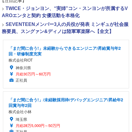
【注目記事】
>
TWICE・ジョンヨン、“実姉”コン・スンヨンが所属するV
AROエンタと契約 女優活動を本格化
>
SEVENTEENメンバー3人の兵役が発表 ミンギュが社会服
務要員、スングァン&ディノは陸軍軍楽隊へ【全文】
「まだ間に合う!」未経験からできるエンジニア/昇給賞与年2
回・研修制度充実
株式会社RIOT
神奈川県
月給30万円～60万円
正社員
「まだ間に合う!」/未経験採用枠/デバッグエンジニア/昇給年2
回賞与年2回
株式会社小林
埼玉県
月給28万5,000円～50万円
正社員