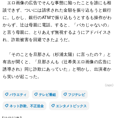
エロ画像の広告でそんな事態に陥ったことを誰にも相
談できず、ついには請求された金額を振り込もうと銀行
に。しかし、銀行のATMで振り込もうとするも操作がわ
からず、辻は母親に電話。すると、「バカじゃないの」
と言う母親に、とりあえず無視するようにアドバイスさ
れ、詐欺被害を回避できたようだ。
「そのことを旦那さん（杉浦太陽）に言ったの？」と
有吉が聞くと、「旦那さんも（辻希美エロ画像の広告に
誘導され）同じ詐欺にあっていた」と明かし、出演者か
ら笑いが起こった。
《non》
バラエティ
テレビ番組
フジテレビ
ネット詐欺、不正送金
エンタメトピックス