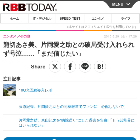
MENU
CLOSE
ホーム
IT・デジタル
SPEED TEST
エンタメ
ライフ
ホーム
IT・デジタル
エンタメ
その他
2015.5.29（金）17:26
熊切あさ美、片岡愛之助との破局受け入れられ
IT・デジタルTOP
スマートフォン
SPEED TEST
ず号泣……「まだ信じたい」
ネタ
ガジェット・ツール
エンタメ
ショッピング
その他
エンタメTOP
映画・ドラマ
ライフ
注目記事
韓流・K-POP
韓国・芸能
ライフTOP
グルメ
リリース一覧
10G光回線導入レポ
音楽
スポーツ
ペット
ショッピング
プッシュ通知の停止方法
藤原紀香、片岡愛之助との同棲報道でファンに「心配しないで」
グラビア
ブログ
その他
片岡愛之助、東山紀之を“病院送り”にした過去を告白 「もう芸能界に
ショッピング
その他
はいられない」