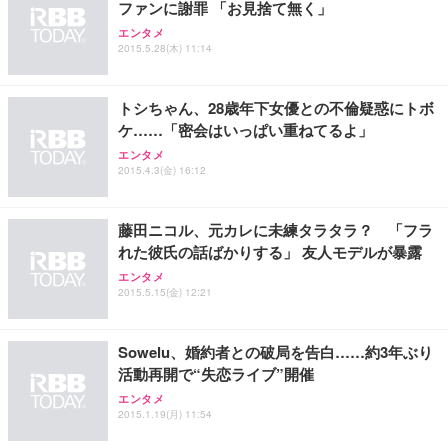
務用 おしゃれ パソコンチェア (ブラック)
ファンに謝罪 「お見捨て無く」
Sezlife オフィスチェア デスクチェア 疲れない テレ
【整備済み品】Dell E2724HS 27インチ 液晶モニタ
Smart Basic(スマートベーシック) 【Amazon.co.jp
エンタメ
ワーク チェア 強化バックレスト 30度ロッキング機
ー フルHD（1920×1080）VA 非光沢 HDMI/DisplayP
限定】 Smart Basic アイリスオーヤマ ペットシーツ
2015.5.28(木) 11:14
能 人間工学 椅子 腰サポート 90度跳ね上げ式アーム
ort/VGA スピーカー内蔵 高さ調整 スイベル VESA対
超厚型 お徳用 ワイド 100枚入 (x 1) (ケース販売)
レスト 3Dヘッドレスト ハンガー付き 高反発クッシ
応 ComfortView ビジネス向け
￥7,680
￥15,800
￥3,670
ョン PCチェア 通気性メッシュ ゲーミング/勉強/事
トシちゃん、28歳年下女優との不倫疑惑にトボ
務用 おしゃれ パソコンチェア (ホワイト)
ケ……「密会はいっぱい重ねてるよ」
ANDWINT オフィスチェア デスクチェア 肘なし メ
【MiniLED/24.5inch/280Hz/FHD】GRAPHT THE S
アイリスオーヤマ ペットシーツ 超厚型 お徳用 レギ
エンタメ
ッシュ 通気性 ランバーサポート付き 腰サポート ガ
HOOTER Gaming Monitor 24” Essential ゲーミン
ュラー 200枚入【Amazon.co.jp限定】
2015.4.3(金) 16:12
ス圧無段階昇降 360度回転 キャスター付き コンパク
グモニター QD 24.5インチ 1ms FHD 量子ドット 残
ト 幅52×奥行58.5×高さ84～96cm テレワーク 在宅
像低減 (3年保証 | 輝点保証 | 日本メーカー)
￥3,731
￥4,139
￥34,980
勤務 ブラック
藤田ニコル、元カレに未練タラタラ？ 「フラ
れた彼氏の話ばかりする」 友人モデルが暴露
エンタメ
2015.5.15(金) 12:21
Sowelu、婚約者との破局を告白……約3年ぶり
活動再開で“失恋ライブ”開催
エンタメ
2015.1.19(月) 11:54