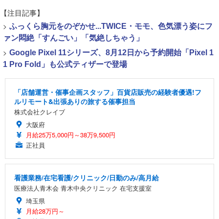
【注目記事】
>
ふっくら胸元をのぞかせ...TWICE・モモ、色気漂う姿にフ
ァン悶絶「すんごい」「気絶しちゃう」
>
Google Pixel 11シリーズ、8月12日から予約開始「Pixel 1
1 Pro Fold」も公式ティザーで登場
「店舗運営・催事企画スタッフ」百貨店販売の経験者優遇!フ
ルリモート&出張ありの旅する催事担当
株式会社クレイブ
大阪府
月給25万5,000円～38万9,500円
正社員
看護業務/在宅看護/クリニック/日勤のみ/高月給
医療法人青木会 青木中央クリニック 在宅支援室
埼玉県
月給28万円～