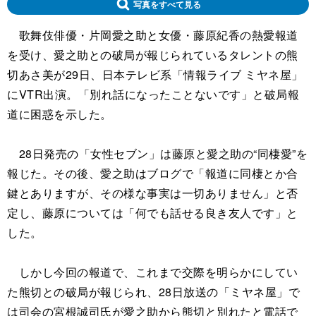
写真をすべて見る
歌舞伎俳優・片岡愛之助と女優・藤原紀香の熱愛報道
を受け、愛之助との破局が報じられているタレントの熊
切あさ美が29日、日本テレビ系「情報ライブ ミヤネ屋」
にVTR出演。「別れ話になったことないです」と破局報
道に困惑を示した。
28日発売の「女性セブン」は藤原と愛之助の“同棲愛”を
報じた。その後、愛之助はブログで「報道に同棲とか合
鍵とありますが、その様な事実は一切ありません」と否
定し、藤原については「何でも話せる良き友人です」と
した。
しかし今回の報道で、これまで交際を明らかにしてい
た熊切との破局が報じられ、28日放送の「ミヤネ屋」で
は司会の宮根誠司氏が愛之助から熊切と別れたと電話で