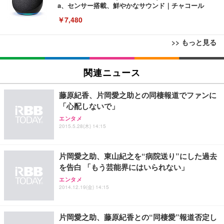
a、センサー搭載、鮮やかなサウンド｜チャコール
￥7,480
>> もっと見る
[EdoErgo] オフィスチェア 椅子 テレワーク 疲れな
EIZO ビジネス向けプレミアムモニター | FlexScan
Amazonベーシック ペットシーツ 薄型 レギュラー 1
い 跳ね上げ式アームレスト コンパクト 約105度ロッ
EV3240X-WT | 31.5型4K UHD・USB Type-C・ホワ
関連ニュース
回使い捨て 無香料 ホワイト 300枚
キング pc 事務椅子 360度回転 座面昇降 強化ナイロ
イト
ン樹脂ベース 通気性メッシュ 在宅ワーク H-WY01
￥3,373
￥5,699
￥105,595
藤原紀香、片岡愛之助との同棲報道でファンに
(黒網+黒枠+黒足)
「心配しないで」
エンタメ
EIZO ビジネス向けプレミアムモニター | FlexScan
SIHOO B100 オフィスチェア／デスクチェア メッシ
Amazonベーシック ペットシーツ 厚型 ワイド 42枚
2015.5.28(木) 14:15
EV2740X-WT | 27.0型4K UHD・USB Type-C・ホワ
ュチェア 人間工学 疲れない ブラック
x2袋(84枚) ホワイト(吸収面:ライトブルー)
イト
￥27,999
￥3,234
￥109,572
片岡愛之助、東山紀之を“病院送り”にした過去
を告白 「もう芸能界にはいられない」
Sezlife オフィスチェア デスクチェア 疲れない テレ
エンタメ
【純正品】27"ゲーミングモニター DualSense 充電
ネオ・ルーライフ ネオ・オムツ L 中型犬用 26枚入
ワーク チェア 強化バックレスト 30度ロッキング機
2014.12.19(金) 14:15
フック付き（CFI-ZDM1J）
り 単品
能 人間工学 椅子 腰サポート 90度跳ね上げ式アーム
レスト 3Dヘッドレスト ハンガー付き 高反発クッシ
￥49,979
￥1,800
￥7,680
ョン PCチェア 通気性メッシュ ゲーミング/勉強/事
片岡愛之助、藤原紀香との“同棲愛”報道否定し