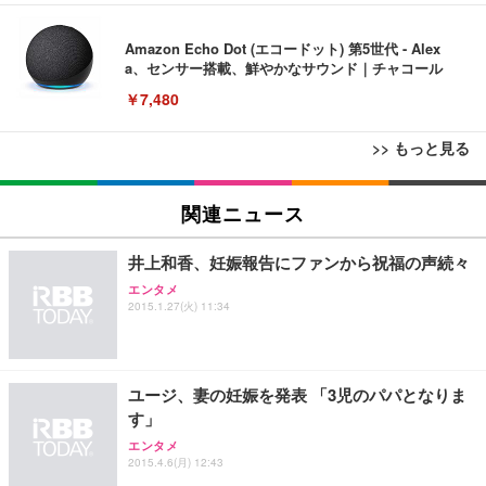
Amazon Echo Dot (エコードット) 第5世代 - Alex
a、センサー搭載、鮮やかなサウンド｜チャコール
￥7,480
>> もっと見る
[EdoErgo] オフィスチェア 椅子 テレワーク 疲れな
EIZO ビジネス向けプレミアムモニター | FlexScan
Amazonベーシック ペットシーツ 薄型 レギュラー 1
い 跳ね上げ式アームレスト コンパクト 約105度ロッ
EV3240X-WT | 31.5型4K UHD・USB Type-C・ホワ
関連ニュース
回使い捨て 無香料 ホワイト 300枚
キング pc 事務椅子 360度回転 座面昇降 強化ナイロ
イト
ン樹脂ベース 通気性メッシュ 在宅ワーク H-WY01
￥3,373
￥5,699
￥105,595
井上和香、妊娠報告にファンから祝福の声続々
(黒網+黒枠+黒足)
エンタメ
2015.1.27(火) 11:34
EIZO ビジネス向けプレミアムモニター | FlexScan
SIHOO B100 オフィスチェア／デスクチェア メッシ
Amazonベーシック ペットシーツ 厚型 ワイド 42枚
EV2740X-WT | 27.0型4K UHD・USB Type-C・ホワ
ュチェア 人間工学 疲れない ブラック
x2袋(84枚) ホワイト(吸収面:ライトブルー)
イト
￥27,999
￥3,234
￥109,572
ユージ、妻の妊娠を発表 「3児のパパとなりま
す」
Sezlife オフィスチェア デスクチェア 疲れない テレ
エンタメ
【純正品】27"ゲーミングモニター DualSense 充電
ネオ・ルーライフ ネオ・オムツ L 中型犬用 26枚入
ワーク チェア 強化バックレスト 30度ロッキング機
2015.4.6(月) 12:43
フック付き（CFI-ZDM1J）
り 単品
能 人間工学 椅子 腰サポート 90度跳ね上げ式アーム