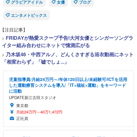
グラビアアイドル
女優
ブログ
エンタメトピックス
【注目記事】
>
FRIDAYが熱愛スクープ予告!大河女優とシンガーソングラ
イター組み合わせにネットで憶測広がる
>
乃木坂46・中西アルノ、どんくさすぎる浴衣動画にネット
「相変わらず」「嘘でしょ...」
児童指導員/月給24万円～/年休120日以上/未経験可/ICTを活用
した運動療育システムを導入/「IT×福祉×運動」をキーワード
に活動
UPDATE新江古田スタジオ
東京都
月給24万円～40万1,472円
正社員