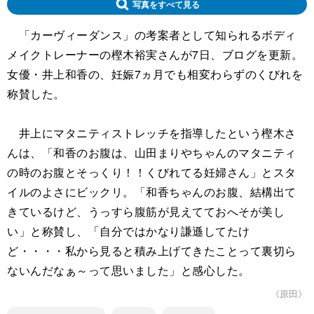
写真をすべて見る
「カーヴィーダンス」の考案者として知られるボディ
メイクトレーナーの樫木裕実さんが7日、ブログを更新。
女優・井上和香の、妊娠7ヵ月でも相変わらずのくびれを
称賛した。
井上にマタニティストレッチを指導したという樫木さ
んは、「和香のお腹は、山田まりやちゃんのマタニティ
の時のお腹とそっくり！！くびれてる妊婦さん」とスタ
イルのよさにビックリ。「和香ちゃんのお腹、結構出て
きているけど、うっすら腹筋が見えてておへそが美し
い」と称賛し、「自分ではかなり謙遜してたけ
ど・・・・私から見ると積み上げてきたことって裏切ら
ないんだなぁ～って思いました」と感心した。
《原田》