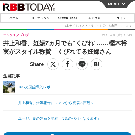
MENU
CLOSE
ホーム
IT・デジタル
SPEED TEST
エンタメ
ライフ
ホーム
IT・デジタル
エンタメ
ブログ
2015.4.8（水）18:43
井上和香、妊娠7ヵ月でも“くびれ”……樫木裕
IT・デジタルTOP
スマートフォン
SPEED TEST
実がスタイル称賛「くびれてる妊婦さん」
ネタ
ガジェット・ツール
エンタメ
ショッピング
その他
エンタメTOP
映画・ドラマ
ライフ
注目記事
韓流・K-POP
韓国・芸能
ライフTOP
グルメ
リリース一覧
10G光回線導入レポ
音楽
スポーツ
ペット
ショッピング
プッシュ通知の停止方法
井上和香、妊娠報告にファンから祝福の声続々
グラビア
ブログ
その他
ショッピング
その他
ユージ、妻の妊娠を発表 「3児のパパとなります」