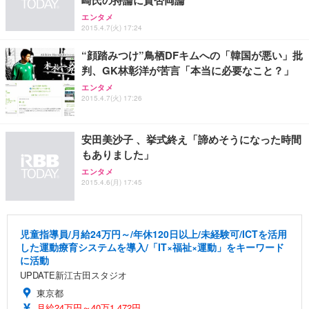
崎氏の持論に賛否両論
エンタメ
2015.4.7(火) 17:24
“顔踏みつけ”鳥栖DFキムへの「韓国が悪い」批
判、GK林彰洋が苦言「本当に必要なこと？」
エンタメ
2015.4.7(火) 17:26
安田美沙子 、挙式終え「諦めそうになった時間
もありました」
エンタメ
2015.4.6(月) 17:45
児童指導員/月給24万円～/年休120日以上/未経験可/ICTを活用
した運動療育システムを導入/「IT×福祉×運動」をキーワード
に活動
UPDATE新江古田スタジオ
東京都
月給24万円～40万1,472円