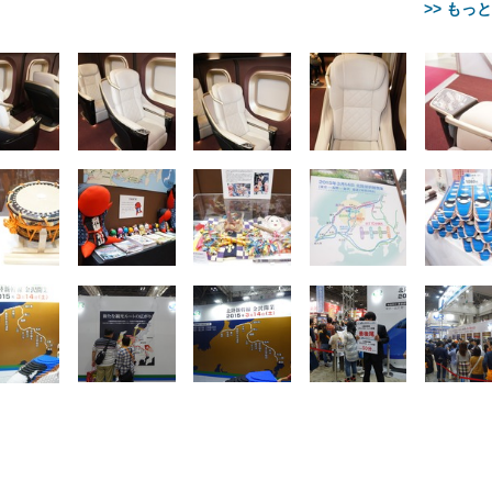
>> もっ
【整備済み品】Dell
【MiniLED/24.5inch/280Hz/
正品】27"ゲーミングモ
ANDWINT オフィスチ
アイリスオーヤマ ペ
Sezlife オフィスチェア デスク
ネオ・ルーライフ ネオ・オム
E2724HS 27インチ 液晶モ
Sezlife オフィスチェア デスク
Smart Basic(スマートベーシ
GRAPHT THE SHOOTER
ー DualSense 充電フッ
ア デスクチェア 肘なし
シーツ 超厚型 お徳用 
チェア 疲れない テレワーク
ツ L 中型犬用 26枚入り 単品
ニター フル
チェア 疲れない テレワーク
ック) 【Amazon.co.jp限定】
Gaming Monitor 24” Essential
き（CFI-ZDM1J）
ッシュ 通気性 ランバ
ュラー 200枚入
チェア 強化バックレスト 30
HD（1920×1080）VA 非光
チェア 強化バックレスト 30度
Smart Basic アイリスオーヤマ
ーミングモニター QD 24.5イ
ポート付き 腰サポート
【Amazon.co.jp限定】
￥1,800
￥15,800
￥34,980
9,979
度ロッキング機能 人間工学 椅
沢 HDMI/DisplayPort/VGA
ロッキング機能 人間工学 椅子
ペットシーツ 超厚型 お徳用
￥4,139
￥3,731
1ms FHD 量子ドット 残像低減
ス圧無段階昇降 360度
￥7,680
￥7,680
￥3,670
子 腰サポート 90度跳ね上げ
スピーカー内蔵 高さ調整 ス
腰サポート 90度跳ね上げ式ア
ワイド 100枚入 (x 1) (ケース
年保証 | 輝点保証 | 日本メーカ
転 キャスター付き コ
式アームレスト 3Dヘッドレス
イベル VESA対応
ームレスト 3Dヘッドレスト
販売)
クト 幅52×奥行58.5×
ト ハンガー付き 高反発クッシ
ComfortView ビジネス向け
ハンガー付き 高反発クッショ
84～96cm テレワーク
ョン PCチェア 通気性メッシ
ン PCチェア 通気性メッシュ
宅勤務 ブラック
ュ ゲーミング/勉強/事務用 お
ゲーミング/勉強/事務用 おし
しゃれ パソコンチェア (ブラ
ゃれ パソコンチェア (ホワイ
ック)
ト)