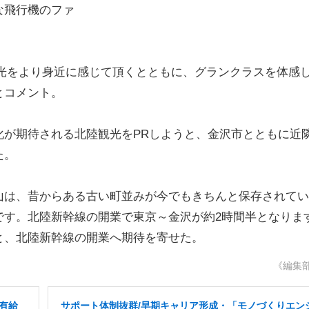
な飛行機のファ
光をより身近に感じて頂くとともに、グランクラスを体感
とコメント。
が期待される北陸観光をPRしようと、金沢市とともに近
た。
は、昔からある古い町並みが今でもきちんと保存されてい
です。北陸新幹線の開業で東京～金沢が約2時間半となりま
と、北陸新幹線の開業へ期待を寄せた。
《編集
有給
サポート体制抜群/早期キャリア形成・「モノづくりエン