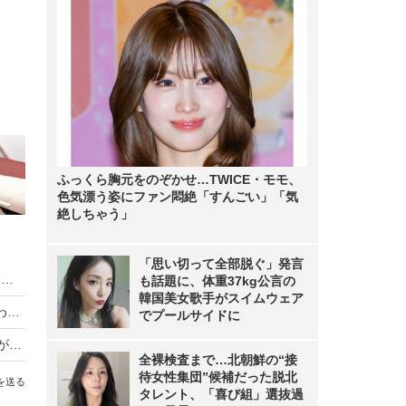
ふっくら胸元をのぞかせ…TWICE・モモ、
色気漂う姿にファン悶絶「すんごい」「気
絶しちゃう」
「思い切って全部脱ぐ」発言
ツーリズムEXPOで目立つVR活用ブース！観光サービスに導入進む!?
も話題に、体重37kg公言の
韓国美女歌手がスイムウェア
秋田美人×秋田犬で全力アピール！「あきたわんわん娘」が東京でお披露目
でプールサイドに
【ツーリズムEXPOジャパン】全国のゆるキャラが大集合！
全裸検査まで…北朝鮮の“接
待女性集団”候補だった脱北
を送る
タレント、「喜び組」選抜過