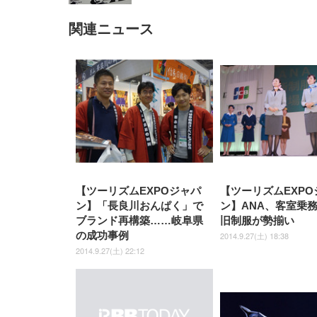
関連ニュース
【ツーリズムEXPOジャパ
【ツーリズムEXPO
ン】「長良川おんぱく」で
ン】ANA、客室乗
ブランド再構築……岐阜県
旧制服が勢揃い
の成功事例
2014.9.27(土) 18:38
2014.9.27(土) 22:12