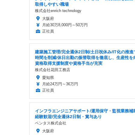
取得しやすい職場
株式会社enrich technology
大阪府
月給30万8,000円～50万円
正社員
建築施工管理/完全週休2日制/土日祝休み/IT化の推
時間を削減/休日出勤の振替取得を徹底し、生産性を向
資格取得支援制度や資格手当が充実
株式会社花田工務店
愛知県
月給24万円～36万円
正社員
インフラエンジニアサポート/運用保守・監視業務補助
経験歓迎/完全週休2日制・賞与あり
ベンタス株式会社
大阪府