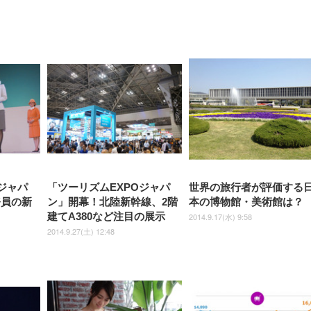
ジャパ
「ツーリズムEXPOジャパ
世界の旅行者が評価する
務員の新
ン」開幕！北陸新幹線、2階
本の博物館・美術館は？
建てA380など注目の展示
2014.9.17(水) 9:58
2014.9.27(土) 12:48