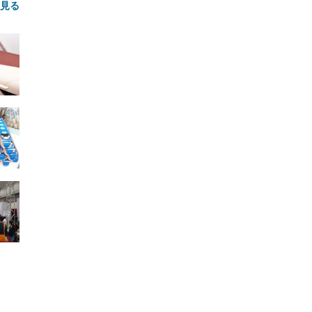
と見る
FHD】
ェ
ット
 メ
レギ
 ゲ
ーサ
ンチ
 ガ
 (3
回
ー)
ンパ
高さ
 在