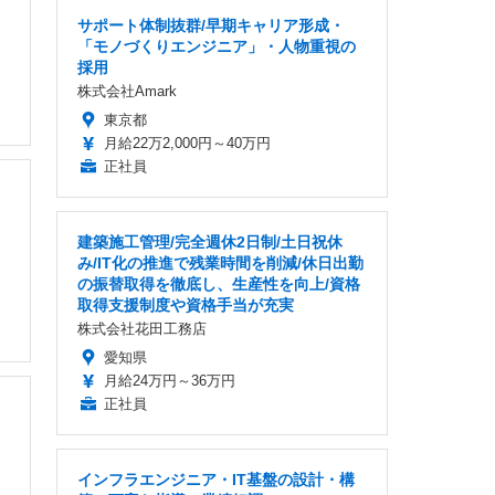
サポート体制抜群/早期キャリア形成・
「モノづくりエンジニア」・人物重視の
採用
株式会社Amark
東京都
月給22万2,000円～40万円
正社員
・
建築施工管理/完全週休2日制/土日祝休
み/IT化の推進で残業時間を削減/休日出勤
の振替取得を徹底し、生産性を向上/資格
取得支援制度や資格手当が充実
株式会社花田工務店
愛知県
月給24万円～36万円
正社員
インフラエンジニア・IT基盤の設計・構