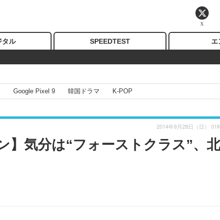
X
ジタル
SPEEDTEST
エ
I
Google Pixel 9
韓国ドラマ
K-POP
2014年9月28日（日） 01
ン】気分は“フォーストクラス”、