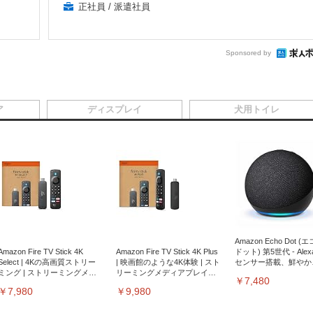
正社員 / 派遣社員
Sponsored by
ア
ディスプレイ
犬用トイレ
Amazon Echo Dot (
Amazon Fire TV Stick 4K
Amazon Fire TV Stick 4K Plus
ドット) 第5世代 - Ale
Select | 4Kの高画質ストリー
| 映画館のような4K体験 | スト
センサー搭載、鮮やか
ミング | ストリーミングメデ
リーミングメディアプレイヤ
サウンド｜チャコール
￥7,480
ィアプレイヤー
ー
￥7,980
￥9,980