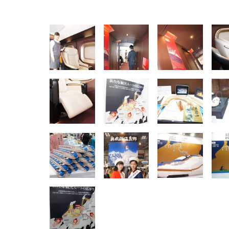
EIZO ビジネス向けプレミア
EIZO ビジネス向けプレミア
【純
[EdoErgo] オフィスチェア 椅
Amazonベーシック ペットシ
SIHOO B100 オフィスチェア
Amazonベーシック ペットシ
ムモニター | FlexScan
ムモニター | FlexScan
ニタ
子 テレワーク 疲れない 跳ね
ーツ 薄型 レギュラー 1回使い
／デスクチェア メッシュチェ
ーツ 厚型 ワイド 42枚x2袋(84
EV3240X-WT | 31.5型4K
EV2740X-WT | 27.0型4K
ク付
上げ式アームレスト コンパク
捨て 無香料 ホワイト 300枚
ア 人間工学 疲れない ブラッ
枚) ホワイト(吸収面:ライトブ
UHD・USB Type-C・ホワイ
UHD・USB Type-C・ホワイ
ト 約105度ロッキング pc 事務
￥105,595
￥109,572
ク
ルー)
￥4
ト
ト
￥5,699
￥3,373
￥27,999
￥3,234
椅子 360度回転 座面昇降 強化
ナイロン樹脂ベース 通気性メ
ッシュ 在宅ワーク H-
WY01(黒網+黒枠+黒足)