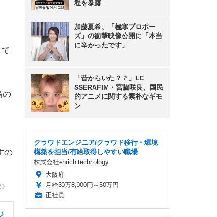
程を暴露
加藤夏希、「極寒プロポー
ズ」の衝撃映像公開に「本当
に辛かったです」
して
「昔からいた？？」LE
SSERAFIM・宮脇咲良、国民
隣の
的アニメに関する素朴なギモ
ン
クラウドエンジニア/クラウド移行・環境
すの
構築を担当/有給取得しやすい職場
株式会社enrich technology
大阪府
月給30万8,000円～50万円
部》
正社員
ジ