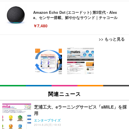
Amazon Echo Dot (エコードット) 第5世代 - Alex
a、センサー搭載、鮮やかなサウンド｜チャコール
￥7,480
>> もっと見る
[EdoErgo] オフィスチェア 椅子 テレワーク 疲れな
EIZO ビジネス向けプレミアムモニター | FlexScan
Amazonベーシック ペットシーツ 薄型 レギュラー 1
い 跳ね上げ式アームレスト コンパクト 約105度ロッ
EV3240X-WT | 31.5型4K UHD・USB Type-C・ホワ
回使い捨て 無香料 ホワイト 300枚
キング pc 事務椅子 360度回転 座面昇降 強化ナイロ
イト
ン樹脂ベース 通気性メッシュ 在宅ワーク H-WY01
￥3,373
￥5,699
￥105,595
(黒網+黒枠+黒足)
EIZO ビジネス向けプレミアムモニター | FlexScan
SIHOO B100 オフィスチェア／デスクチェア メッシ
Amazonベーシック ペットシーツ 厚型 ワイド 42枚
EV2740X-WT | 27.0型4K UHD・USB Type-C・ホワ
ュチェア 人間工学 疲れない ブラック
x2袋(84枚) ホワイト(吸収面:ライトブルー)
関連ニュース
イト
￥27,999
￥3,234
￥109,572
芝浦工大、eラーニングサービス「sMILE」を採
用
Sezlife オフィスチェア デスクチェア 疲れない テレ
【純正品】27"ゲーミングモニター DualSense 充電
ネオ・ルーライフ ネオ・オムツ L 中型犬用 26枚入
エンタープライズ
ワーク チェア 強化バックレスト 30度ロッキング機
2014.8.25(月) 19:43
フック付き（CFI-ZDM1J）
り 単品
能 人間工学 椅子 腰サポート 90度跳ね上げ式アーム