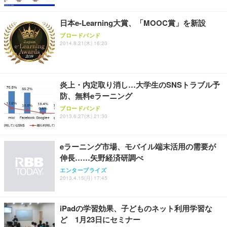
レスト 3Dヘッドレスト ハンガー付き 高反発クッシ
￥49,979
￥1,800
￥7,680
ョン PCチェア 通気性メッシュ ゲーミング/勉強/事
日本e-Learning大賞、「MOOC賞」を新設
務用 おしゃれ パソコンチェア (ブラック)
ブロードバンド
Sezlife オフィスチェア デスクチェア 疲れない テレ
【整備済み品】Dell E2724HS 27インチ 液晶モニタ
Smart Basic(スマートベーシック) 【Amazon.co.jp
2014.8.21(木) 16:20
ワーク チェア 強化バックレスト 30度ロッキング機
ー フルHD（1920×1080）VA 非光沢 HDMI/DisplayP
限定】 Smart Basic アイリスオーヤマ ペットシーツ
能 人間工学 椅子 腰サポート 90度跳ね上げ式アーム
ort/VGA スピーカー内蔵 高さ調整 スイベル VESA対
超厚型 お徳用 ワイド 100枚入 (x 1) (ケース販売)
レスト 3Dヘッドレスト ハンガー付き 高反発クッシ
応 ComfortView ビジネス向け
￥7,680
￥15,800
￥3,670
ョン PCチェア 通気性メッシュ ゲーミング/勉強/事
炎上・内定取り消し…大学生のSNSトラブル予
務用 おしゃれ パソコンチェア (ホワイト)
防、無料eラーニング
ANDWINT オフィスチェア デスクチェア 肘なし メ
【MiniLED/24.5inch/280Hz/FHD】GRAPHT THE S
アイリスオーヤマ ペットシーツ 超厚型 お徳用 レギ
ッシュ 通気性 ランバーサポート付き 腰サポート ガ
HOOTER Gaming Monitor 24” Essential ゲーミン
ブロードバンド
ュラー 200枚入【Amazon.co.jp限定】
ス圧無段階昇降 360度回転 キャスター付き コンパク
グモニター QD 24.5インチ 1ms FHD 量子ドット 残
2013.6.27(木) 21:30
ト 幅52×奥行58.5×高さ84～96cm テレワーク 在宅
像低減 (3年保証 | 輝点保証 | 日本メーカー)
￥3,731
￥4,139
￥34,980
勤務 ブラック
eラーニング市場、モバイル端末活用の需要が
伸長……矢野経済研調べ
エンタープライズ
2013.4.15(月) 17:45
iPadの学習効果、子どものネット利用学習な
ど 1月23日にセミナー