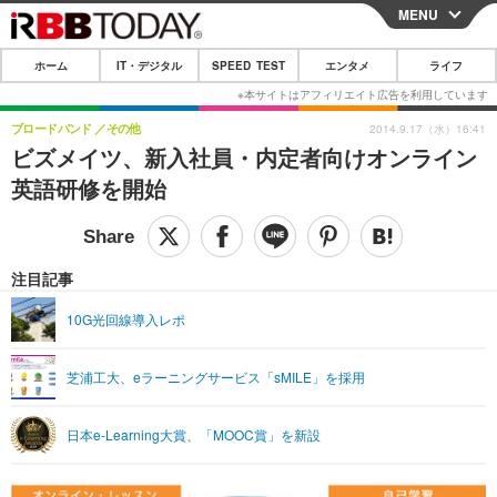
MENU
CLOSE
ホーム
IT・デジタル
SPEED TEST
エンタメ
ライフ
ホーム
IT・デジタル
ブロードバンド
その他
2014.9.17（水）16:41
ビズメイツ、新入社員・内定者向けオンライン
IT・デジタルTOP
スマートフォン
SPEED TEST
英語研修を開始
ネタ
ガジェット・ツール
エンタメ
ショッピング
その他
エンタメTOP
映画・ドラマ
ライフ
注目記事
韓流・K-POP
韓国・芸能
ライフTOP
グルメ
リリース一覧
10G光回線導入レポ
音楽
スポーツ
ペット
ショッピング
プッシュ通知の停止方法
芝浦工大、eラーニングサービス「sMILE」を採用
グラビア
ブログ
その他
ショッピング
その他
日本e-Learning大賞、「MOOC賞」を新設