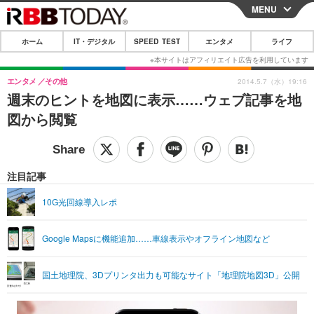
MENU
CLOSE
ホーム
IT・デジタル
SPEED TEST
エンタメ
ライフ
ホーム
IT・デジタル
エンタメ
その他
2014.5.7（水）19:16
週末のヒントを地図に表示……ウェブ記事を地
IT・デジタルTOP
スマートフォン
SPEED TEST
図から閲覧
ネタ
ガジェット・ツール
エンタメ
ショッピング
その他
エンタメTOP
映画・ドラマ
ライフ
注目記事
韓流・K-POP
韓国・芸能
ライフTOP
グルメ
リリース一覧
10G光回線導入レポ
音楽
スポーツ
ペット
ショッピング
プッシュ通知の停止方法
Google Mapsに機能追加……車線表示やオフライン地図など
グラビア
ブログ
その他
ショッピング
その他
国土地理院、3Dプリンタ出力も可能なサイト「地理院地図3D」公開