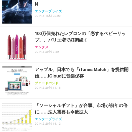
N
エンタープライズ
2014.5.1(木) 22:00
100万個売れたレブロンの「恋するベビーリッ
プ」、バリエ増で好調続く
エンタメ
2014.5.2(金) 7:30
アップル、日本でも「iTunes Match」を提供開
始……iCloudに音楽保存
ブロードバンド
2014.5.2(金) 11:18
「ソーシャルギフト」が台頭、市場が前年の倍
に……法人需要も今後拡大
エンタープライズ
2014.5.2(金) 14:12