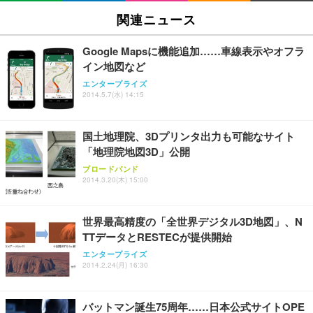
SIHOO B100 オフィスチェア／デスクチェア メッシ
Amazonベーシック ペットシーツ 厚型 ワイド 42枚
EV2740X-WT | 27.0型4K UHD・USB Type-C・ホワ
ュチェア 人間工学 疲れない ブラック
x2袋(84枚) ホワイト(吸収面:ライトブルー)
関連ニュース
イト
￥27,999
￥3,234
￥109,572
Google Mapsに機能追加……車線表示やオフラ
イン地図など
Sezlife オフィスチェア デスクチェア 疲れない テレ
【純正品】27"ゲーミングモニター DualSense 充電
ネオ・ルーライフ ネオ・オムツ L 中型犬用 26枚入
エンタープライズ
ワーク チェア 強化バックレスト 30度ロッキング機
2014.5.7(水) 14:15
フック付き（CFI-ZDM1J）
り 単品
能 人間工学 椅子 腰サポート 90度跳ね上げ式アーム
レスト 3Dヘッドレスト ハンガー付き 高反発クッシ
￥49,979
￥1,800
￥7,680
ョン PCチェア 通気性メッシュ ゲーミング/勉強/事
国土地理院、3Dプリンタ出力も可能なサイト
務用 おしゃれ パソコンチェア (ブラック)
「地理院地図3D」公開
Sezlife オフィスチェア デスクチェア 疲れない テレ
【整備済み品】Dell E2724HS 27インチ 液晶モニタ
Smart Basic(スマートベーシック) 【Amazon.co.jp
ブロードバンド
ワーク チェア 強化バックレスト 30度ロッキング機
ー フルHD（1920×1080）VA 非光沢 HDMI/DisplayP
限定】 Smart Basic アイリスオーヤマ ペットシーツ
2014.3.20(木) 15:00
能 人間工学 椅子 腰サポート 90度跳ね上げ式アーム
ort/VGA スピーカー内蔵 高さ調整 スイベル VESA対
超厚型 お徳用 ワイド 100枚入 (x 1) (ケース販売)
レスト 3Dヘッドレスト ハンガー付き 高反発クッシ
応 ComfortView ビジネス向け
￥7,680
￥15,800
￥3,670
ョン PCチェア 通気性メッシュ ゲーミング/勉強/事
世界最高精度の「全世界デジタル3D地図」、N
務用 おしゃれ パソコンチェア (ホワイト)
TTデータとRESTECが提供開始
ANDWINT オフィスチェア デスクチェア 肘なし メ
【MiniLED/24.5inch/280Hz/FHD】GRAPHT THE S
アイリスオーヤマ ペットシーツ 超厚型 お徳用 レギ
ッシュ 通気性 ランバーサポート付き 腰サポート ガ
HOOTER Gaming Monitor 24” Essential ゲーミン
エンタープライズ
ュラー 200枚入【Amazon.co.jp限定】
ス圧無段階昇降 360度回転 キャスター付き コンパク
グモニター QD 24.5インチ 1ms FHD 量子ドット 残
2014.2.24(月) 16:30
ト 幅52×奥行58.5×高さ84～96cm テレワーク 在宅
像低減 (3年保証 | 輝点保証 | 日本メーカー)
￥3,731
￥4,139
￥34,980
勤務 ブラック
バットマン誕生75周年……日本公式サイトOPE