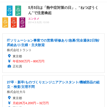
5月5日は「熱中症対策の日」、“ねつぼうく
ん”で注意喚起
エンタメ
2014.5.5(月) 13:00
ITソリューション事業での営業/研修あり/急募/完全週休2日制/
昇給あり/主婦・主夫歓迎
株式会社トラント
東京都
年収500万円～800万円
正社員
27卒・新卒/ものづくりエンジニアアシスタント/機械部品の組
立・検査/文理不問
株式会社大斗
東京都
月給26万4,200円～32万円