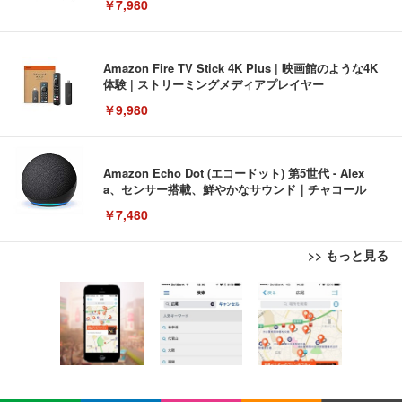
￥7,980
Amazon Fire TV Stick 4K Plus | 映画館のような4K
体験 | ストリーミングメディアプレイヤー
￥9,980
Amazon Echo Dot (エコードット) 第5世代 - Alex
a、センサー搭載、鮮やかなサウンド｜チャコール
￥7,480
>> もっと見る
[EdoErgo] オフィスチェア 椅子 テレワーク 疲れな
EIZO ビジネス向けプレミアムモニター | FlexScan
Amazonベーシック ペットシーツ 薄型 レギュラー 1
い 跳ね上げ式アームレスト コンパクト 約105度ロッ
EV3240X-WT | 31.5型4K UHD・USB Type-C・ホワ
回使い捨て 無香料 ホワイト 300枚
キング pc 事務椅子 360度回転 座面昇降 強化ナイロ
イト
ン樹脂ベース 通気性メッシュ 在宅ワーク H-WY01
￥3,373
￥5,699
￥105,595
(黒網+黒枠+黒足)
EIZO ビジネス向けプレミアムモニター | FlexScan