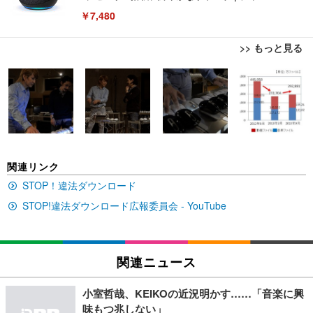
￥7,480
>> もっと見る
[EdoErgo] オフィスチェア 椅子 テレワーク 疲れな
EIZO ビジネス向けプレミアムモニター | FlexScan
Amazonベーシック ペットシーツ 薄型 レギュラー 1
い 跳ね上げ式アームレスト コンパクト 約105度ロッ
EV3240X-WT | 31.5型4K UHD・USB Type-C・ホワ
回使い捨て 無香料 ホワイト 300枚
キング pc 事務椅子 360度回転 座面昇降 強化ナイロ
イト
ン樹脂ベース 通気性メッシュ 在宅ワーク H-WY01
￥3,373
￥5,699
￥105,595
(黒網+黒枠+黒足)
EIZO ビジネス向けプレミアムモニター | FlexScan
SIHOO B100 オフィスチェア／デスクチェア メッシ
Amazonベーシック ペットシーツ 厚型 ワイド 42枚
関連リンク
EV2740X-WT | 27.0型4K UHD・USB Type-C・ホワ
ュチェア 人間工学 疲れない ブラック
x2袋(84枚) ホワイト(吸収面:ライトブルー)
イト
STOP！違法ダウンロード
￥27,999
￥3,234
￥109,572
STOP!違法ダウンロード広報委員会 - YouTube
Sezlife オフィスチェア デスクチェア 疲れない テレ
【純正品】27"ゲーミングモニター DualSense 充電
ネオ・ルーライフ ネオ・オムツ L 中型犬用 26枚入
ワーク チェア 強化バックレスト 30度ロッキング機
フック付き（CFI-ZDM1J）
り 単品
関連ニュース
能 人間工学 椅子 腰サポート 90度跳ね上げ式アーム
レスト 3Dヘッドレスト ハンガー付き 高反発クッシ
￥49,979
￥1,800
￥7,680
ョン PCチェア 通気性メッシュ ゲーミング/勉強/事
小室哲哉、KEIKOの近況明かす……「音楽に興
務用 おしゃれ パソコンチェア (ブラック)
味もつ兆しない」