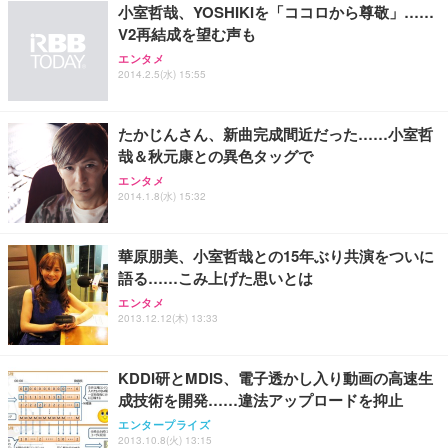
小室哲哉、YOSHIKIを「ココロから尊敬」……
V2再結成を望む声も
エンタメ
2014.2.5(水) 15:55
たかじんさん、新曲完成間近だった……小室哲
哉＆秋元康との異色タッグで
エンタメ
2014.1.8(水) 15:32
華原朋美、小室哲哉との15年ぶり共演をついに
語る……こみ上げた思いとは
エンタメ
2013.12.12(木) 13:33
KDDI研とMDIS、電子透かし入り動画の高速生
成技術を開発……違法アップロードを抑止
エンタープライズ
2013.10.8(火) 13:15