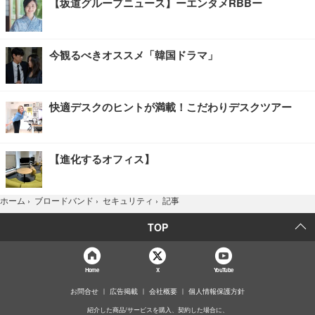
【坂道グループニュース】ーエンタメRBBー
今観るべきオススメ「韓国ドラマ」
快適デスクのヒントが満載！こだわりデスクツアー
【進化するオフィス】
記事
ホーム
›
ブロードバンド
›
セキュリティ
›
TOP
Home
X
YouTube
お問合せ
広告掲載
会社概要
個人情報保護方針
紹介した商品/サービスを購入、契約した場合に、