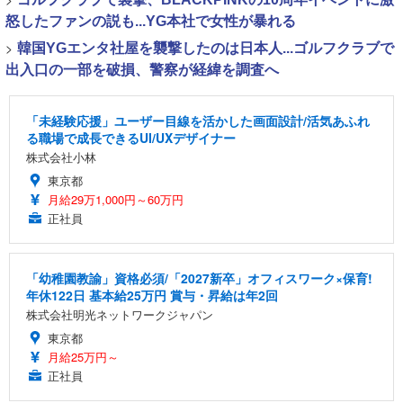
怒したファンの説も...YG本社で女性が暴れる
>
韓国YGエンタ社屋を襲撃したのは日本人...ゴルフクラブで
出入口の一部を破損、警察が経緯を調査へ
「未経験応援」ユーザー目線を活かした画面設計/活気あふれ
る職場で成長できるUI/UXデザイナー
株式会社小林
東京都
月給29万1,000円～60万円
正社員
「幼稚園教諭」資格必須/「2027新卒」オフィスワーク×保育!
年休122日 基本給25万円 賞与・昇給は年2回
株式会社明光ネットワークジャパン
東京都
月給25万円～
正社員