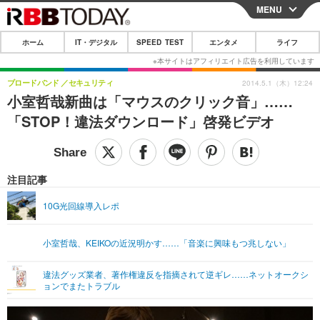
MENU
CLOSE
ホーム
IT・デジタル
SPEED TEST
エンタメ
ライフ
ホーム
IT・デジタル
ブロードバンド
セキュリティ
2014.5.1（木）12:24
小室哲哉新曲は「マウスのクリック音」……
IT・デジタルTOP
スマートフォン
SPEED TEST
「STOP！違法ダウンロード」啓発ビデオ
ネタ
ガジェット・ツール
エンタメ
ショッピング
その他
エンタメTOP
映画・ドラマ
ライフ
注目記事
韓流・K-POP
韓国・芸能
ライフTOP
グルメ
リリース一覧
10G光回線導入レポ
音楽
スポーツ
ペット
ショッピング
プッシュ通知の停止方法
小室哲哉、KEIKOの近況明かす……「音楽に興味もつ兆しない」
グラビア
ブログ
その他
違法グッズ業者、著作権違反を指摘されて逆ギレ……ネットオークシ
ショッピング
その他
ョンでまたトラブル