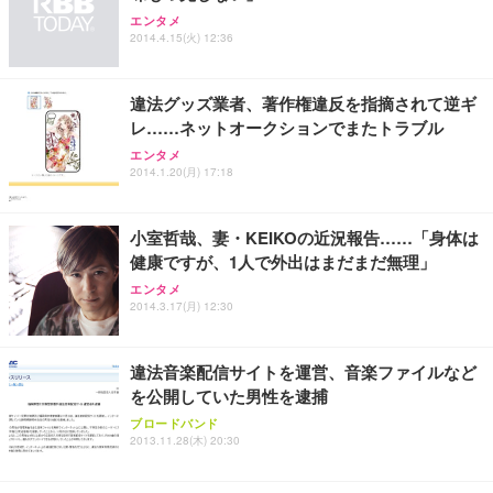
Sezlife オフィスチェア デスクチェア 疲れない テレ
【整備済み品】Dell E2724HS 27インチ 液晶モニタ
Smart Basic(スマートベーシック) 【Amazon.co.jp
エンタメ
ワーク チェア 強化バックレスト 30度ロッキング機
ー フルHD（1920×1080）VA 非光沢 HDMI/DisplayP
限定】 Smart Basic アイリスオーヤマ ペットシーツ
2014.4.15(火) 12:36
能 人間工学 椅子 腰サポート 90度跳ね上げ式アーム
ort/VGA スピーカー内蔵 高さ調整 スイベル VESA対
超厚型 お徳用 ワイド 100枚入 (x 1) (ケース販売)
レスト 3Dヘッドレスト ハンガー付き 高反発クッシ
応 ComfortView ビジネス向け
￥7,680
￥15,800
￥3,670
ョン PCチェア 通気性メッシュ ゲーミング/勉強/事
違法グッズ業者、著作権違反を指摘されて逆ギ
務用 おしゃれ パソコンチェア (ホワイト)
レ……ネットオークションでまたトラブル
ANDWINT オフィスチェア デスクチェア 肘なし メ
【MiniLED/24.5inch/280Hz/FHD】GRAPHT THE S
アイリスオーヤマ ペットシーツ 超厚型 お徳用 レギ
エンタメ
ッシュ 通気性 ランバーサポート付き 腰サポート ガ
HOOTER Gaming Monitor 24” Essential ゲーミン
ュラー 200枚入【Amazon.co.jp限定】
2014.1.20(月) 17:18
ス圧無段階昇降 360度回転 キャスター付き コンパク
グモニター QD 24.5インチ 1ms FHD 量子ドット 残
ト 幅52×奥行58.5×高さ84～96cm テレワーク 在宅
像低減 (3年保証 | 輝点保証 | 日本メーカー)
￥3,731
￥4,139
￥34,980
勤務 ブラック
小室哲哉、妻・KEIKOの近況報告……「身体は
健康ですが、1人で外出はまだまだ無理」
エンタメ
2014.3.17(月) 12:30
違法音楽配信サイトを運営、音楽ファイルなど
を公開していた男性を逮捕
ブロードバンド
2013.11.28(木) 20:30