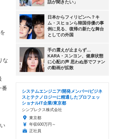
話が聞きたい」
日本からフィリピンへ？キ
ム・スヒョンら韓国俳優の事
例に見る、復帰の新たな舞台
を
としての外国
手の震えが止まらず…
KARA・スンヨン、健康状態
りな
に心配の声 思わぬ形でファン
の動画が拡散
最
一番
システムエンジニア/開発メンバー/ビジネ
スとテクノロジーに精通したプロフェッ
ショナルIT企業/東京都
シンプレクス株式会社
東京都
年収600万円～
い
正社員