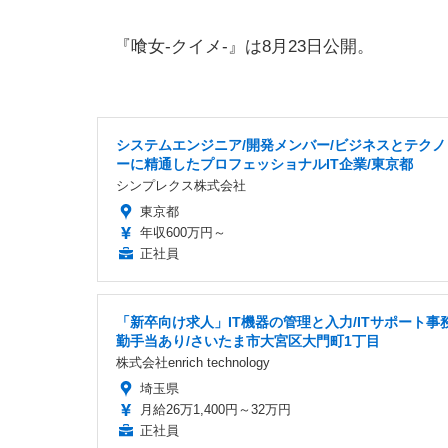
『喰女-クイメ-』は8月23日公開。
システムエンジニア/開発メンバー/ビジネスとテクノ
ーに精通したプロフェッショナルIT企業/東京都
シンプレクス株式会社
東京都
年収600万円～
正社員
「新卒向け求人」IT機器の管理と入力/ITサポート事務
勤手当あり/さいたま市大宮区大門町1丁目
株式会社enrich technology
埼玉県
月給26万1,400円～32万円
正社員