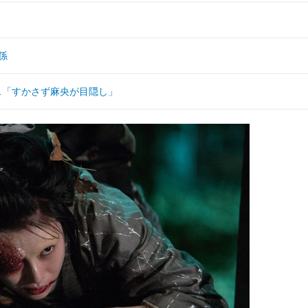
係
…「すかさず麻央が目隠し」