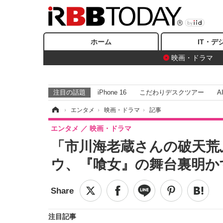
ホーム
IT・デ
映画・ドラマ
注目の話題
iPhone 16
こだわりデスクツアー
A
ホーム
›
エンタメ
›
映画・ドラマ
›
記事
エンタメ
映画・ドラマ
「市川海老蔵さんの破天荒
ウ、『喰女』の舞台裏明か
注目記事