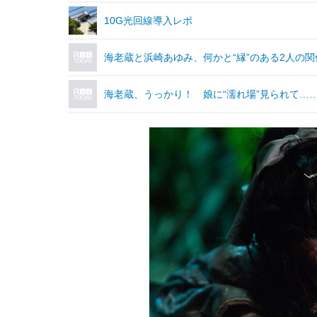
10G光回線導入レポ
海老蔵と浜崎あゆみ、何かと“縁”のある2人の関
海老蔵、うっかり！ 娘に“濡れ場”見られて…