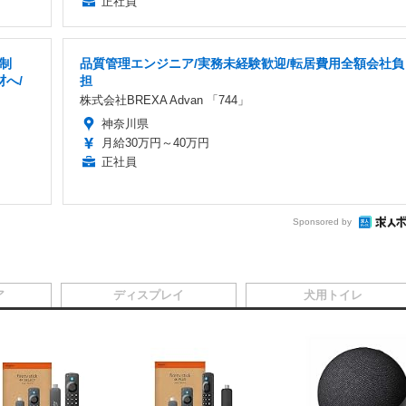
正社員
制
品質管理エンジニア/実務未経験歓迎/転居費用全額会社負
材へ/
担
株式会社BREXA Advan 「744」
神奈川県
月給30万円～40万円
正社員
Sponsored by
ア
ディスプレイ
犬用トイレ