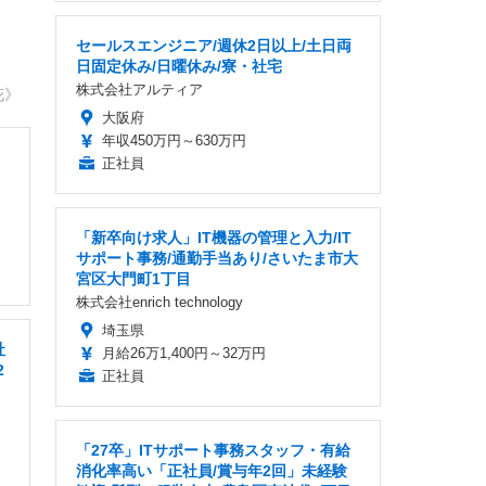
セールスエンジニア/週休2日以上/土日両
日固定休み/日曜休み/寮・社宅
株式会社アルティア
花》
大阪府
年収450万円～630万円
正社員
「新卒向け求人」IT機器の管理と入力/IT
サポート事務/通勤手当あり/さいたま市大
宮区大門町1丁目
株式会社enrich technology
埼玉県
社
月給26万1,400円～32万円
2
正社員
「27卒」ITサポート事務スタッフ・有給
消化率高い「正社員/賞与年2回」未経験