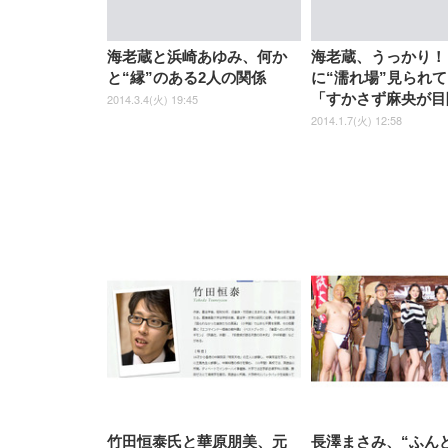
ナイロン樹脂ベース 通気性メ
ッシュ 在宅ワーク H-
WY01(黒網+黒枠+黒足)
海老蔵と浜崎あゆみ、何か
海老蔵、うっかり！
と“縁”のある2人の関係
に“濡れ場”見られ
「すかさず麻央が目
2014.3.4(火) 19:45
2014.1.7(火) 12:58
竹田恒泰氏と華原朋美、元
長澤まさみ、“ふん