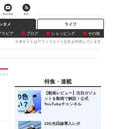
YouTube
RSS
ンタメ
ライフ
グラビア
ブログ
ショッピング
その他
※本サイトはアフィリエイト広告を利用しています
時15分
特集・連載
【動画レビュー】注目ガジェ
ットを動画で解説！公式
YouTubeチャンネル
10G光回線導入レポ