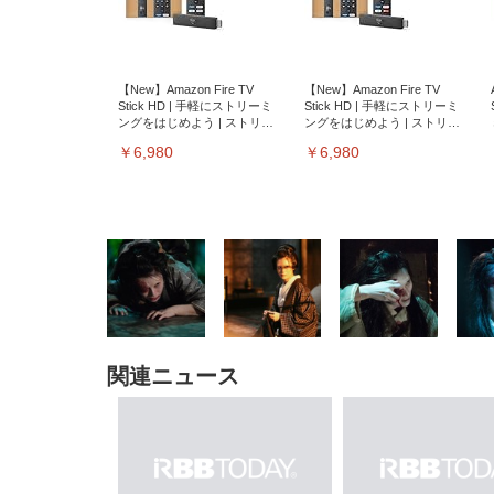
【New】Amazon Fire TV
【New】Amazon Fire TV
Stick HD | 手軽にストリーミ
Stick HD | 手軽にストリーミ
ングをはじめよう | ストリー
ングをはじめよう | ストリー
ミングメディアプレイヤー
ミングメディアプレイヤー
￥6,980
￥6,980
関連ニュース
EIZO ビジネス向けプレミア
EIZO ビジネス向けプレミア
【純
[EdoErgo] オフィスチェア 椅
Amazonベーシック ペットシ
SIHOO B100 オフィスチェア
Amazonベーシック ペットシ
ムモニター | FlexScan
ムモニター | FlexScan
ニタ
子 テレワーク 疲れない 跳ね
ーツ 薄型 レギュラー 1回使い
／デスクチェア メッシュチェ
ーツ 厚型 ワイド 42枚x2袋(84
EV3240X-WT | 31.5型4K
EV2740X-WT | 27.0型4K
ク付
上げ式アームレスト コンパク
捨て 無香料 ホワイト 300枚
ア 人間工学 疲れない ブラッ
枚) ホワイト(吸収面:ライトブ
UHD・USB Type-C・ホワイ
UHD・USB Type-C・ホワイ
ト 約105度ロッキング pc 事務
￥105,595
￥109,572
ク
ルー)
￥4
ト
ト
￥5,699
￥3,373
￥27,999
￥3,234
椅子 360度回転 座面昇降 強化