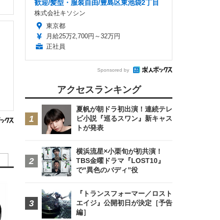
歓迎/髪型・服装自由/豊島区東池袋2丁目
株式会社キソシン
東京都
月給25万2,700円～32万円
正社員
Sponsored by
アクセスランキング
夏帆が朝ドラ初出演！連続テレ
ビ小説『巡るスワン』新キャス
トが発表
横浜流星×小栗旬が初共演！
TBS金曜ドラマ『LOST10』
で"異色のバディ”役
『トランスフォーマー／ロスト
エイジ』公開初日が決定［予告
編］