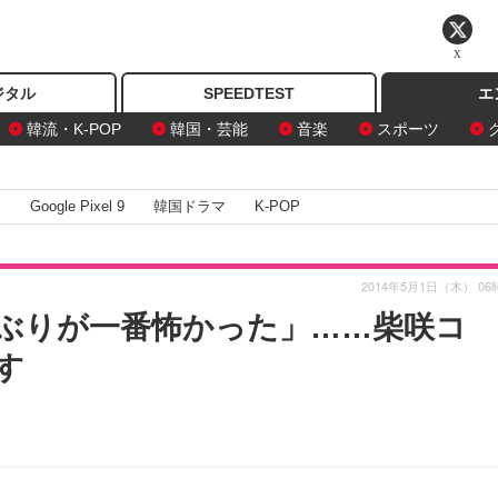
X
ジタル
SPEEDTEST
エ
韓流・K-POP
韓国・芸能
音楽
スポーツ
I
Google Pixel 9
韓国ドラマ
K-POP
2014年5月1日（木） 06
ぶりが一番怖かった」……柴咲コ
す