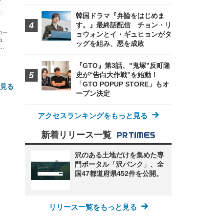
韓国ドラマ『弁論をはじめま
す。』最終話配信 チョン・リ
エコー
ョウォンとイ・ギュヒョンがタ
xa、
ッグを組み、悪を成敗
な
『GTO』第3話、"鬼塚”反町隆
史が“告白大作戦”を始動！
「GTO POPUP STORE」もオ
と見る
ープン決定
アクセスランキングをもっと見る
新着リリース一覧
沢のある土地だけを集めた専
門ポータル「沢バンク」、全
国47都道府県452件を公開。
FHD】
ェ
ット
 メ
レギ
 ゲ
ーサ
ンチ
 ガ
リリース一覧をもっと見る
 (3
回
ー)
ンパ