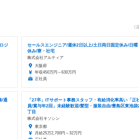
《
ロジ
セールスエンジニア/週休2日以上/土日両日固定休み/日曜
休み/寮・社宅
株式会社アルティア
大阪府
年収450万円～630万円
正社員
/通
「27卒」ITサポート事務スタッフ・有給消化率高い「正
員/賞与年2回」未経験歓迎/髪型・服装自由/豊島区東池袋
丁目
株式会社キソシン
東京都
月給25万2,700円～32万円