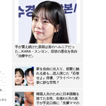
手が震え続けた原因は首のヘルニアだっ
た…KARA・スンヨン、症状の悪化を告白
「治療中だ」
家を自由に出入り、前髪に触
柴咲コウ、北海道での生活明かす！-20度の極寒「つららが1メートル」母の死が人生観に影響
れる姿も…恋人演じた『応答
せよ』俳優、プライベートの
柴咲コウ、突然金髪に!?「かわいいいいいいい」「別人みたい」
姿に妙な空気？
柴咲コウ、40センチ髪をバッサリカット！YouTubeで公開
韓国人夫のために日本国籍を
捨てた女性、生後8カ月の息
を送る
子が手足口病に「先輩ママの