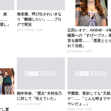
式アームレスト 3Dヘッドレス
イベル VESA対応
ームレスト 3Dヘッドレスト
販売)
クト 幅52×奥行58.5×
ト ハンガー付き 高反発クッシ
ComfortView ビジネス向け
ハンガー付き 高反発クッショ
84～96cm テレワーク
ョン PCチェア 通気性メッシ
ン PCチェア 通気性メッシュ
宅勤務 ブラック
ュ ゲーミング/勉強/事務用 お
ゲーミング/勉強/事務用 おし
 娘
海老蔵、呼び出されいきな
しゃれ パソコンチェア (ブラ
ゃれ パソコンチェア (ホワイ
て……
り「離婚したい」……ブロ
ック)
ト)
隠し」
グで実況
2013.10.22(火) 19:25
広田レオナ、AKB48・小
陽菜への「すげーブス」
言を謝罪……「悪意とと
れて当然」
2014.4.23(水) 19:00
能年玲奈、“悪女”木村佳乃
平愛梨、骨折しても“天然
に対して「怯えていた」
ケ”……「こんな時までヤ
ヤレだょ…」
2014.4.21(月) 12:26
2014.4.17(木) 10:45
どし軍