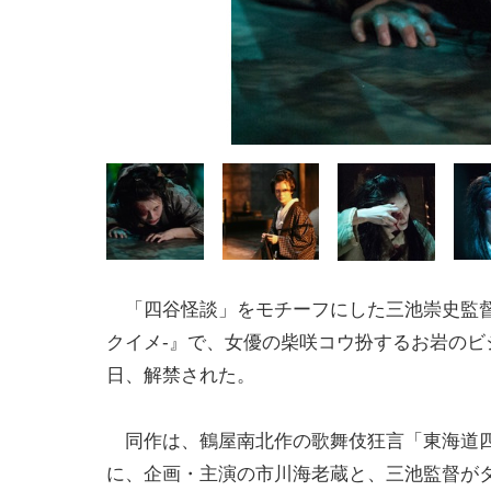
「四谷怪談」をモチーフにした三池崇史監督
クイメ-』で、女優の柴咲コウ扮するお岩のビ
日、解禁された。
同作は、鶴屋南北作の歌舞伎狂言「東海道
に、企画・主演の市川海老蔵と、三池監督が