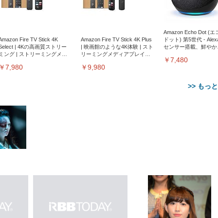
Amazon Echo Dot (
Amazon Fire TV Stick 4K
Amazon Fire TV Stick 4K Plus
ドット) 第5世代 - Ale
Select | 4Kの高画質ストリー
| 映画館のような4K体験 | スト
センサー搭載、鮮やか
ミング | ストリーミングメデ
リーミングメディアプレイヤ
サウンド｜チャコール
￥7,480
ィアプレイヤー
ー
￥7,980
￥9,980
>> もっ
【整備済み品】Dell
【MiniLED/24.5inch/280Hz/
正品】27"ゲーミングモ
ANDWINT オフィスチ
アイリスオーヤマ ペ
Sezlife オフィスチェア デスク
ネオ・ルーライフ ネオ・オム
E2724HS 27インチ 液晶モ
Sezlife オフィスチェア デスク
Smart Basic(スマートベーシ
GRAPHT THE SHOOTER
ー DualSense 充電フッ
ア デスクチェア 肘なし
シーツ 超厚型 お徳用 
チェア 疲れない テレワーク
ツ L 中型犬用 26枚入り 単品
ニター フル
チェア 疲れない テレワーク
ック) 【Amazon.co.jp限定】
Gaming Monitor 24” Essential
き（CFI-ZDM1J）
ッシュ 通気性 ランバ
ュラー 200枚入
チェア 強化バックレスト 30
HD（1920×1080）VA 非光
チェア 強化バックレスト 30度
Smart Basic アイリスオーヤマ
ーミングモニター QD 24.5イ
ポート付き 腰サポート
【Amazon.co.jp限定】
￥1,800
￥15,800
￥34,980
9,979
度ロッキング機能 人間工学 椅
沢 HDMI/DisplayPort/VGA
ロッキング機能 人間工学 椅子
ペットシーツ 超厚型 お徳用
￥4,139
￥3,731
1ms FHD 量子ドット 残像低減
ス圧無段階昇降 360度
￥7,680
￥7,680
￥3,670
子 腰サポート 90度跳ね上げ
スピーカー内蔵 高さ調整 ス
腰サポート 90度跳ね上げ式ア
ワイド 100枚入 (x 1) (ケース
年保証 | 輝点保証 | 日本メーカ
転 キャスター付き コ