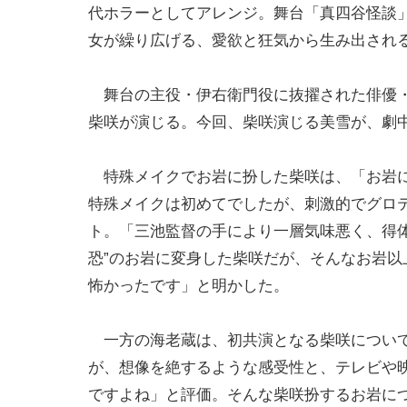
代ホラーとしてアレンジ。舞台「真四谷怪談
女が繰り広げる、愛欲と狂気から生み出され
舞台の主役・伊右衛門役に抜擢された俳優・
柴咲が演じる。今回、柴咲演じる美雪が、劇
特殊メイクでお岩に扮した柴咲は、「お岩に
特殊メイクは初めてでしたが、刺激的でグロ
ト。「三池監督の手により一層気味悪く、得
恐”のお岩に変身した柴咲だが、そんなお岩
怖かったです」と明かした。
一方の海老蔵は、初共演となる柴咲について
が、想像を絶するような感受性と、テレビや
ですよね」と評価。そんな柴咲扮するお岩に